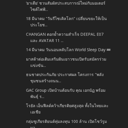
‘ยาเดีย’ ชวนสัมผัสประสบการณ์ใหม่กับมอเตอร์
ไซค์ไฟฟ้...
18 มีนาคม "วันรีไซเคิลโลก" เปลี่ยนขยะให้เป็น
ประโยช...
CHANGAN ตอกย้ำความสำเร็จ DEEPAL E07
และ AVATAR 11 ...
14 มีนาคม วันนอนหลับโลก World Sleep Day 💤
มาสด้าต่อเติมเสริมฝันเยาวชนเปิดรับสมัครร่วม
แข่งขัน...
ธนชาตประกันภัย ประกาศผล โครงการ "พลัง
ชุมชนสร้างถนน...
GAC Group เปิดบ้านต้อนรับ คุณ เอกนัฏ พร้อม
พันธุ์ ร...
โรยัล เอ็นฟีลด์คว้าเกียรติยศสูงสุด ทั้งในไทยและ
เอเชีย
กลุ่มชูเกียรติยนต์ทุ่มลงทุน 100 ล้าน เปิดโชว์รูม
มา...