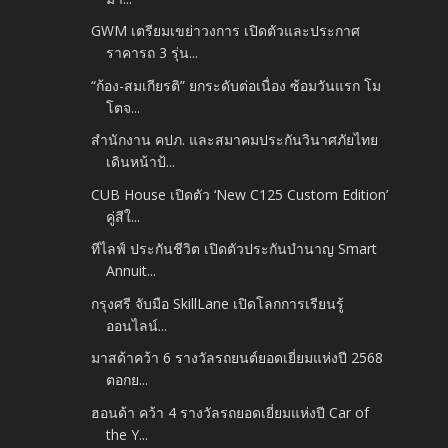
GWM เตรียมเขย่าวงการ เปิดตัวและประกาศ
ราคารถ 3 รุ่น...
“ก้อง-สมเกียรติ” ยกระดับต่อเนื่อง ซ้อมวันแรก โม
โตจ...
สำนักงาน คปภ. และสมาคมประกันวินาศภัยไทย
เดินหน้าป้...
CUB House เปิดตัว ‘New C125 Custom Edition’
คู่สีใ...
ทีไลฟ์ ประกันชีวิต เปิดตัวประกันบำนาญ Smart
Annuit...
กรุงศรี จับมือ SkillLane เปิดโลกการเรียนรู้
ออนไลน์...
มาสด้าคว้า 6 รางวัลรถยนต์ยอดเยี่ยมแห่งปี 2568
ตอกย...
ฮอนด้า คว้า 4 รางวัลรถยอดเยี่ยมแห่งปี Car of
the Y...