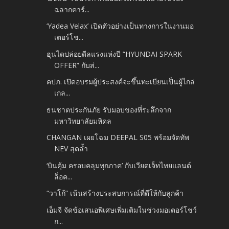
ฉลากคาร์...
‘Yadea Velax’ เปิดตัวอย่างเป็นทางการในงานมอ
เตอร์โช...
ฮุนไดปล่อยดีลแรงแห่งปี “HYUNDAI SPARK
OFFER” กับส่...
คปภ. เปิดอบรมผู้ประสงค์จะขึ้นทะเบียนเป็นผู้ไกล่
เกล...
ธนชาตประกันภัย รับมอบของที่ระลึกจาก
มหาวิทยาลัยมหิดล
CHANGAN เผยโฉม DEEPAL S05 พร้อมจัดทัพ
NEV สุดล้ำ
‘บินคุ้ม ครอบคลุมทุกภาค’ กับเวียตเจ็ทไทยแลนด์
ล็อค...
“วาโก้” เน้นสร้างประสบการณ์ที่ดีให้กับลูกค้า
เอ็มจี จัดข้อเสนอพิเศษเพิ่มเติมในช่วงมอเตอร์โชว์
ก...