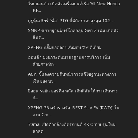
ไทยฮอนด้า เปิดตัวเครื่องยนต์เรือ ‘All New Honda
BF...
กูรูหุ้นเชียร์ “ซื้อ” PTG ชี้พิกัดราคาสูงสุด 10.5 ...
SNNP ขยายฐานผู้บริโภคกลุ่ม Gen Z เพิ่ม เปิดตัว
สินค...
XPENG ปลื้มยอดจอง-ส่งมอบ ‘X9’ ดีเยี่ยม
ฮอนด้า มุ่งยกระดับมาตรฐานการบริการ เพิ่ม
ศักยภาพทัก...
คปภ. ชี้แจงความคืบหน้าการแก้ไขฐานะทางการ
เงินของ บร...
อิออน รอยัล ออร์คิด พลัส เติมสีสันให้การเดินทาง
กั...
XPENG G6 คว้ารางวัล ‘BEST SUV EV (RWD)’ ใน
งาน Car ...
70mai เปิดตัวกล้องติดรถยนต์ 4K Omni รุ่นใหม่
ล่าสุด