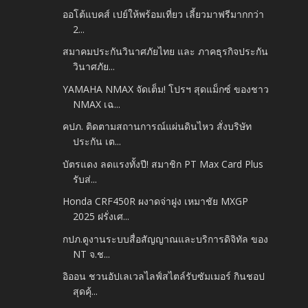
ออโต้แบคส์ เปย์ให้พร้อมเที่ยว เลี้ยวมาฟรีมากกว่า
2...
สมาคมประกันวินาศภัยไทย และ ภาคธุรกิจประกัน
วินาศภัย...
YAMAHA NMAX จัดเต็ม! โปรฯ สุดแม็กซ์ ของชาว
NMAX เฉ...
คปภ. ติดตามสถานการณ์แผ่นดินไหว สั่งบริษัท
ประกัน เต...
บัตรแดง ลดแรงทั้งปี! สมาชิก PT Max Card Plus
รับส่...
Honda CRF450R ผงาดจ่าฝูง เหมาชัย MXGP
2025 ฝรั่งเศ...
กปภ.ดูงานระบบสื่อสัญญาณและบริการดิจิทัล ของ
NT จ.ช...
อิออน ชวนอัปเลเวลไลฟ์สไตล์รับซัมเมอร์ กินชอป
สุดคุ้...