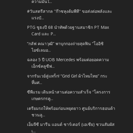
ความมั่นใ...
#วันสตรีสากล "ก๊าซหุงต้มพีที" ขอส่งต่อพลังและ
แรงบั...
PTG ชูธงปี 68 นำทัพด้วยฐานสมาชิก PT Max
Card และ P...
“กลัฟ คณาวุฒิ” พาบุกกองถ่ายสุดฟิน “โออิชิ
ไอซ์เลมอ...
ฉลอง 5 ปี UOB Mercedes พร้อมต่อยอดความ
เอ็กซ์คลูซีฟ...
จากรันเวย์สู่แทร็ก! “Grid Girl ผ้าไหมไทย” กระ
หึ่มศ...
ซีพีแรม เดินหน้าสานต่อความสำเร็จ “โครงการ
เกษตรกรคู...
เตรียมรถให้พร้อมก่อนหยุดยาว ศูนย์บริการฮอนด้า
ชวนลู...
เอ็มจีซี มารีน แอนด์ ชาร์เตอร์ (เอเชีย) ชวนสัมผัส
เ...