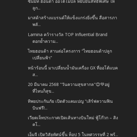
ซัมมิท ฮอนด้า ออโต้โมบิล หยิบยื่นสิทธิพิเศษ ให้
ลูก...
มาสด้าสร้างแบรนด์ให้แข็งแกร่งยิ่งขึ้น สื่อสารภา
พลั...
Lamina คว้ารางวัล TOP Influential Brand
ตอกย้ำความ...
ไทยฮอนด้า สานต่อโครงการ “ไทยฮอนด้าปลูก
เปลี่ยนฟ้า”
หน้าร้อนนี้ มาเปลี่ยนน้ำมันเครื่อง GX ที่ออโต้แบค
ส...
20 มีนาคม 2568 "วันความสุขสากล"😊💚อยู่
ที่ไหนก็สุข...
ทิพยประกันภัย เปิดตัวแคมเปญ “เสิร์ฟความฟิน
บินฟรี!...
เวียตเจ็ทประกาศเปิดเส้นทางบินใหม่ ฟู้โก๊วก – สิง
คโ...
เอ็มจี เปิดวิสัยทัศน์ขึ้น ท็อป 5 ในทศวรรษที่ 2 พร้...