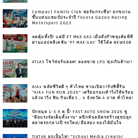
Compact Family Club ฟอร์มกระหึ่ม! ยกขบวน
ขึ้นแท่นแชมป์ประจำปี Toyota Gazoo Racing
Motorsport 2023
ลดคุ้มทั้งปี! แค่มี PT MAX GAS เมื่อสั่งก๊าซหุงต้มพีที
ผ่านแอปพลิเคชัน 'PT MAX GAS' ใช้โค้ด NEW90B
ATLAS โชว์ฟอร์มฮอต! ยอดขาย LPG พุ่งเกินต้าน!!
AIA+ พลัสชีวิตดี ๆ ทั่วไทย ชวนเปิดวาร์ปซิตี้รัน
“AIA+ FUN RUN 2026” เตรียมรองเท้าวิ่งให้พร้อม
แล้วมาวิ่ง ฟิน กินเที่ยว... 4 จังหวัด 4 ภาค ทั่วไทย!
ปักหมุด 1-5 ก.ค.นี้! FAST AUTO SHOW 2026 ชู
“ดีลแรงจัดเต็มทั้งงาน” ผนึกพันธมิตรสร้างสุขปลุก
ตลาดรถกลางปี รถใหม่/มือสอง จองได้มั่นใจ
TikTok ลุกเป็นไฟ! “School Media Creator