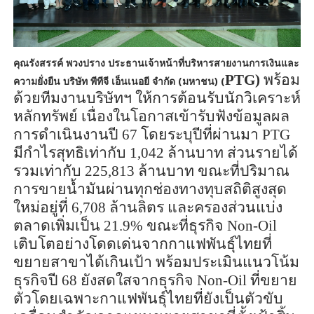
คุณรังสรรค์ พวงปราง ประธานเจ้าหน้าที่บริหารสายงานการเงินและ
PTG)
พร้อม
ความยั่งยืน บริษัท พีทีจี เอ็นเนอยี จำกัด (มหาชน) (
ด้วยทีมงานบริษัทฯ ให้การต้อนรับนักวิเคราะห์
หลักทรัพย์ เนื่องในโอกาสเข้ารับฟังข้อมูลผล
การดำเนินงานปี
67
โดยระบุปีที่ผ่านมา
PTG
มีกำไรสุทธิเท่ากับ
1,042
ล้านบาท ส่วนรายได้
รวมเท่ากับ
225,813
ล้านบาท ขณะที่ปริมาณ
การขายน้ำมันผ่านทุกช่องทางทุบสถิติสูงสุด
ใหม่อยู่ที่
6,708
ล้านลิตร และครองส่วนแบ่ง
ตลาดเพิ่มเป็น
21.9%
ขณะที่ธุรกิจ
Non-Oil
เติบโตอย่างโดดเด่นจากกาแฟพันธุ์ไทยที่
ขยายสาขาได้เกินเป้า พร้อมประเมินแนวโน้ม
ธุรกิจปี
68
ยังสดใสจากธุรกิจ
Non-Oil
ที่ขยาย
ตัวโดยเฉพาะกาแฟพันธุ์ไทยที่ยังเป็นตัวขับ