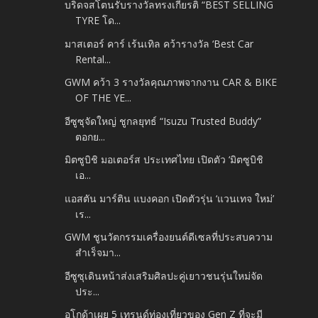
บริดจสโตนรับรางวัลทรงเกียรติ “BEST SELLING
TYRE โด...
มาสเตอร์ คาร์ เร้นเทิล คว้ารางวัล ‘Best Car
Rental...
GWM คว้า 3 รางวัลคุณภาพจากงาน CAR & BIKE
OF THE YE...
อีซูซุจัดใหญ่ ชูกลยุทธ์ “Isuzu Trusted Buddy”
ตอกย...
มิตซูบิชิ มอเตอร์ส ประเทศไทย เปิดตัว ‘มิตซูบิชิ
เอ...
แอสตัน มาร์ติน แบงคอก เปิดตัวรุ่น ‘แวนเทจ ใหม่’
เร...
GWM ชูนวัตกรรมเครื่องยนต์ดีเซลที่ประสบความ
สำเร็จมา...
อีซูซุเดินหน้าส่งเสริมศิลปะคู่เยาวชนรุ่นใหม่จัด
ประ...
อโกด้าเผย 5 เทรนด์ท่องเที่ยวของ Gen Z ที่จะมี