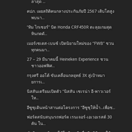
ล่าสุด ...
คปภ. เผยสถิติคนกลางประกันภัยปี 2567 เติบโตสูง
พบนา...
“ทิม ไกเซอร์” บิด Honda CRF450R ตะลุยเกมสุด
หินกดดั...
เมอร์เซเดส-เบนซ์ เปิดนิยามใหม่ของ “FWB” ชวน
ทุกคนมา...
27 – 29 มีนาคมนี้ Heineken Experience ชวน
ชาวออฟฟิศ...
กรุงศรี ออโต้ ขับเคลื่อนกลยุทธ์ 3X สู่เป้าหมา
ยการเ...
นิสสันเตรียมเปิดตัว “นิสสัน เซเรน่า อี-พาวเวอร์
ให...
อีซูซุเดินหน้าสานต่อโครงการ “อีซูซุให้น้ำ...เพื่อช...
ฟอร์ดสนับสนุนรถฟอร์ด เรนเจอร์-เอเวอเรสต์ 30
คัน ใน...