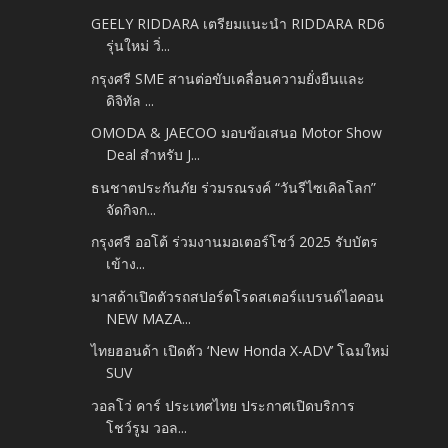
GEELY RIDDARA เตรียมแนะนำ RIDDARA RD6
รุ่นใหม่ วิ่...
กรุงศรี SME สานต่อขับเคลื่อนความยั่งยืนและ
ดิจิทัล ...
OMODA & JAECOO มอบข้อเสนอ Motor Show
Deal สำหรับ J...
ธนชาตประกันภัย ร่วมรณรงค์ “วันรีไซเคิลโลก”
จัดกิจก...
กรุงศรี ออโต้ ร่วมงานมอเตอร์โชว์ 2025 รับบัตร
เข้าง...
มาสด้าเปิดตัวรถสปอร์ตโรดสเตอร์แบรนด์ไอคอน
NEW MAZA...
ไทยฮอนด้า เปิดตัว ‘New Honda X-ADV’ โฉมใหม่
SUV
วอลโว่ คาร์ ประเทศไทย ประกาศเปิดบริการ
โชว์รูม วอล...