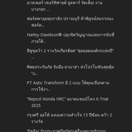
มาสเตอร์ เซอร์ทิฟายด์ ยูสคาร์ จัดเต็ม! งาน
บางกอก ...
ฟอร์ดพาลุยหุบกาฮัง-ปราณบุรี ท้าพิสูจน์สมรรถนะ
ฟอร์ด...
Harley-Davidson® ปลุกจิตวิญญาณแห่งการขับขี่
ภายใต้...
อีซูซุคว้า 2 รางวัลเกียรติยศ “สุดยอดองค์กรแห่งปี”
...
ทิพยประกันภัย จับมือ ยามาฮ่า ส่งโปรโมชันสุดคุ้ม
“แ...
PT Auto Transform มี 2 แบบ ให้คุณเลือกตาม
การใช้งา...
“Repsol Honda HRC” ผงาดแชมป์โลก X-Trial
2025
กรุงศรี ออโต้ ฉลองความสำเร็จ 13 ปีซ้อน คว้า 2
รางวัล
‘มิชลิน’ รับประกาศนียบัตรเครื่องหมายรับรอง