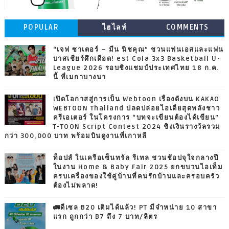
POPULAR
ไฮไลท์
COMMENTS
“เจฟ ซาเตอร์ – มีน นิชคุณ” ชวนแฟนเอสและแฟน
บาสเชียร์ศึกเดือด! est Cola 3x3 Basketball U-
League 2026 รอบชิงแชมป์ประเทศไทย 18 ก.ค.
นี้ ที่เมกาบางนา
เปิดโอกาสสู่การเป็น Webtoon เรื่องดังบน KAKAO
WEBTOON Thailand ปลดปล่อยไอเดียสุดพลังชาว
ครีเอเตอร์ ในโครงการ “บทจะเขียนต้องได้เขียน”
T-TOON Script Contest 2024 ชิงเงินรางวัลรวม
กว่า 300,000 บาท พร้อมบินดูงานที่เกาหลี
ท็อปส์ ในเครือเซ็นทรัล รีเทล ชวนช้อปจุใจกลางปี
ในงาน Home & Baby Fair 2025 ยกขบวนไอเท็ม
ครบเครื่องของใช้คู่บ้านที่คนรักบ้านและครอบครัว
ต้องไม่พลาด!
🚛ดีเซล B20 เติมได้แล้ว! PT มีจำหน่าย 10 สาขา
แรก ถูกกว่า B7 ถึง 7 บาท/ลิตร