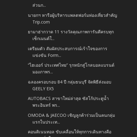
ส่วนก...
นายกฯ หารือผู้บริหารแพลตฟอร์มท่องเที่ยวสำคัญ
Trip.com
ยามาฮ่ากวาด 11 รางวัลคุณภาพการันตีครบทุก
เซ็กเมนต์ใ...
เตรียมตัว สัมผัสประสบการณ์เร้าใจของการ
แข่งขัน Form...
“ไฮเออร์ ประเทศไทย” รุกหนักสู่โกลบอลแบรนด์
มองภาพร...
ฉลองครอบรอบ 84 ปี กลุ่มธนบุรี จัดพิธีส่งมอบ
GEELY EX5
AUTOBACS สาขาใหม่ล่าสุด ซัสโก้ประตูน้ำ
พระอินทร์ พร...
OMODA & JAECOO เชิญลูกค้าร่วมเป็นคนกลุ่ม
แรกในประเท...
คอนติเนนทอล ขับเคลื่อนให้ทุกการเดินทางคือ