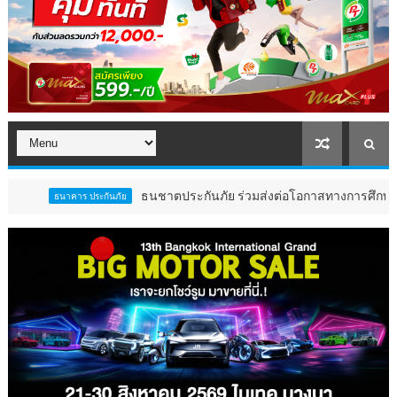
ธนชาตประกันภัย ร่วมส่งต่อโอกาสทางการศึกษาสนับสนุนอาห
าคาร ประกันภัย