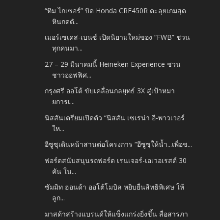
“ทิม ไกเซอร์” บิด Honda CRF450R ตะลุยเกมสุด
หินกดดั...
เมอร์เซเดส-เบนซ์ เปิดนิยามใหม่ของ “FWB” ชวน
ทุกคนมา...
27 – 29 มีนาคมนี้ Heineken Experience ชวน
ชาวออฟฟิศ...
กรุงศรี ออโต้ ขับเคลื่อนกลยุทธ์ 3X สู่เป้าหมา
ยการเ...
นิสสันเตรียมเปิดตัว “นิสสัน เซเรน่า อี-พาวเวอร์
ให...
อีซูซุเดินหน้าสานต่อโครงการ “อีซูซุให้น้ำ...เพื่อช...
ฟอร์ดสนับสนุนรถฟอร์ด เรนเจอร์-เอเวอเรสต์ 30
คัน ใน...
ซัมมิท ฮอนด้า ออโต้โมบิล หยิบยื่นสิทธิพิเศษ ให้
ลูก...
มาสด้าสร้างแบรนด์ให้แข็งแกร่งยิ่งขึ้น สื่อสารภา