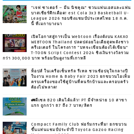
“เจฟ ซาเตอร์ – มีน นิชคุณ” ชวนแฟนเอสและแฟน
บาสเชียร์ศึกเดือด! est Cola 3x3 Basketball U-
League 2026 รอบชิงแชมป์ประเทศไทย 18 ก.ค.
นี้ ที่เมกาบางนา
เปิดโอกาสสู่การเป็น Webtoon เรื่องดังบน KAKAO
WEBTOON Thailand ปลดปล่อยไอเดียสุดพลังชาว
ครีเอเตอร์ ในโครงการ “บทจะเขียนต้องได้เขียน”
T-TOON Script Contest 2024 ชิงเงินรางวัลรวม
กว่า 300,000 บาท พร้อมบินดูงานที่เกาหลี
ท็อปส์ ในเครือเซ็นทรัล รีเทล ชวนช้อปจุใจกลางปี
ในงาน Home & Baby Fair 2025 ยกขบวนไอเท็ม
ครบเครื่องของใช้คู่บ้านที่คนรักบ้านและครอบครัว
ต้องไม่พลาด!
🚛ดีเซล B20 เติมได้แล้ว! PT มีจำหน่าย 10 สาขา
แรก ถูกกว่า B7 ถึง 7 บาท/ลิตร
Compact Family Club ฟอร์มกระหึ่ม! ยกขบวน
ขึ้นแท่นแชมป์ประจำปี Toyota Gazoo Racing