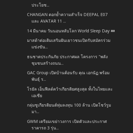
ประโยช...
CHANGAN ตอกย้ำความสำเร็จ DEEPAL E07
และ AVATAR 11 ...
14 มีนาคม วันนอนหลับโลก World Sleep Day 💤
มาสด้าต่อเติมเสริมฝันเยาวชนเปิดรับสมัครร่วม
แข่งขัน...
ธนชาตประกันภัย ประกาศผล โครงการ "พลัง
ชุมชนสร้างถนน...
GAC Group เปิดบ้านต้อนรับ คุณ เอกนัฏ พร้อม
พันธุ์ ร...
โรยัล เอ็นฟีลด์คว้าเกียรติยศสูงสุด ทั้งในไทยและ
เอเชีย
กลุ่มชูเกียรติยนต์ทุ่มลงทุน 100 ล้าน เปิดโชว์รูม
มา...
GWM เตรียมเขย่าวงการ เปิดตัวและประกาศ
ราคารถ 3 รุ่น...