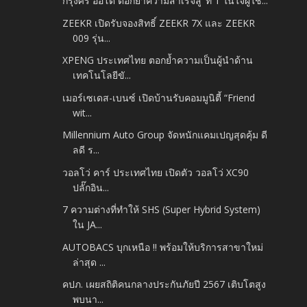
กรุงศรี ออโต้ ตอกย้ำความสำเร็จสู่ ‘ที่ 1 ในใจผู้ใช...
ZEEKR เปิดรับจองสิทธิ์ ZEEKR 7X และ ZEEKR
009 รุ่น...
XPENG ประเทศไทย ตอกย้ำความเป็นผู้นำด้าน
เทคโนโลยีขั...
เมอร์เซเดส-เบนซ์ เปิดบ้านรับคอมมูนิตี้ “Friend
wit...
Millennium Auto Group จัดหนักแคมเปญสุดคุ้ม ดี
ลดี ร...
วอลโว่ คาร์ ประเทศไทย เปิดตัว วอลโว่ XC90
ปลั๊กอิน...
7 ความต่างที่ทำให้ SHS (Super Hybrid System)
ใน JA...
AUTOBACS บุกเหนือ !! พร้อมให้บริการสาขาใหม่
ล่าสุด ...
คปภ. เผยสถิติคนกลางประกันภัยปี 2567 เติบโตสูง
พบนา...