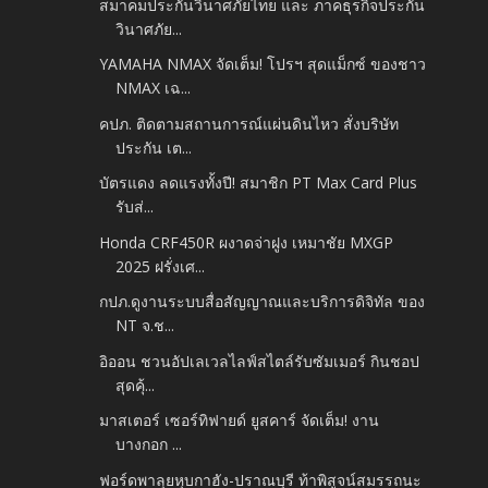
สมาคมประกันวินาศภัยไทย และ ภาคธุรกิจประกัน
วินาศภัย...
YAMAHA NMAX จัดเต็ม! โปรฯ สุดแม็กซ์ ของชาว
NMAX เฉ...
คปภ. ติดตามสถานการณ์แผ่นดินไหว สั่งบริษัท
ประกัน เต...
บัตรแดง ลดแรงทั้งปี! สมาชิก PT Max Card Plus
รับส่...
Honda CRF450R ผงาดจ่าฝูง เหมาชัย MXGP
2025 ฝรั่งเศ...
กปภ.ดูงานระบบสื่อสัญญาณและบริการดิจิทัล ของ
NT จ.ช...
อิออน ชวนอัปเลเวลไลฟ์สไตล์รับซัมเมอร์ กินชอป
สุดคุ้...
มาสเตอร์ เซอร์ทิฟายด์ ยูสคาร์ จัดเต็ม! งาน
บางกอก ...
ฟอร์ดพาลุยหุบกาฮัง-ปราณบุรี ท้าพิสูจน์สมรรถนะ