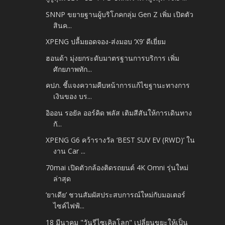
SNNP ขยายฐานผู้บริโภคกลุ่ม Gen Z เพิ่ม เปิดตัว
สินค...
XPENG ปลื้มยอดจอง-ส่งมอบ ‘X9’ ดีเยี่ยม
ฮอนด้า มุ่งยกระดับมาตรฐานการบริการ เพิ่ม
ศักยภาพทัก...
คปภ. ชี้แจงความคืบหน้าการแก้ไขฐานะทางการ
เงินของ บร...
อิออน รอยัล ออร์คิด พลัส เติมสีสันให้การเดินทาง
กั...
XPENG G6 คว้ารางวัล ‘BEST SUV EV (RWD)’ ใน
งาน Car ...
70mai เปิดตัวกล้องติดรถยนต์ 4K Omni รุ่นใหม่
ล่าสุด
‘ยาเดีย’ ชวนสัมผัสประสบการณ์ใหม่กับมอเตอร์
ไซค์ไฟฟ้...
18 มีนาคม "วันรีไซเคิลโลก" เปลี่ยนขยะให้เป็น