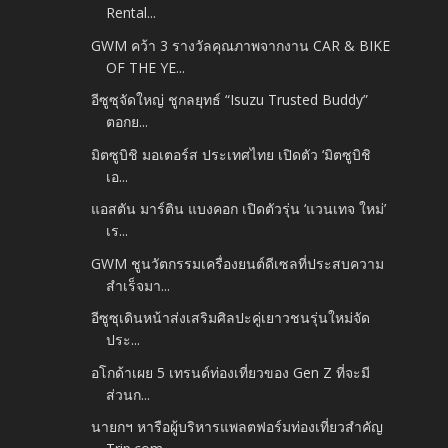
Rental...
GWM คว้า 3 รางวัลคุณภาพจากงาน CAR & BIKE
OF THE YE...
อีซูซุจัดใหญ่ ชูกลยุทธ์ “Isuzu Trusted Buddy”
ตอกย...
มิตซูบิชิ มอเตอร์ส ประเทศไทย เปิดตัว ‘มิตซูบิชิ
เอ...
แอสตัน มาร์ติน แบงคอก เปิดตัวรุ่น ‘แวนเทจ ใหม่’
เร...
GWM ชูนวัตกรรมเครื่องยนต์ดีเซลที่ประสบความ
สำเร็จมา...
อีซูซุเดินหน้าส่งเสริมศิลปะคู่เยาวชนรุ่นใหม่จัด
ประ...
อโกด้าเผย 5 เทรนด์ท่องเที่ยวของ Gen Z ที่จะมี
ส่วนก...
นายกฯ หารือผู้บริหารแพลตฟอร์มท่องเที่ยวสำคัญ