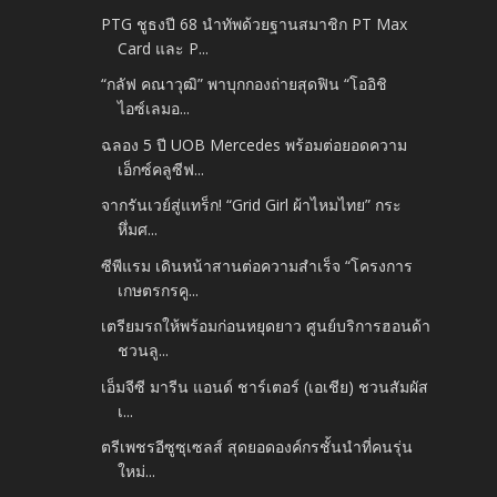
PTG ชูธงปี 68 นำทัพด้วยฐานสมาชิก PT Max
Card และ P...
“กลัฟ คณาวุฒิ” พาบุกกองถ่ายสุดฟิน “โออิชิ
ไอซ์เลมอ...
ฉลอง 5 ปี UOB Mercedes พร้อมต่อยอดความ
เอ็กซ์คลูซีฟ...
จากรันเวย์สู่แทร็ก! “Grid Girl ผ้าไหมไทย” กระ
หึ่มศ...
ซีพีแรม เดินหน้าสานต่อความสำเร็จ “โครงการ
เกษตรกรคู...
เตรียมรถให้พร้อมก่อนหยุดยาว ศูนย์บริการฮอนด้า
ชวนลู...
เอ็มจีซี มารีน แอนด์ ชาร์เตอร์ (เอเชีย) ชวนสัมผัส
เ...
ตรีเพชรอีซูซุเซลส์ สุดยอดองค์กรชั้นนำที่คนรุ่น
ใหม่...