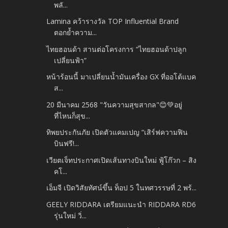
พลั...
Lamina คว้ารางวัล TOP Influential Brand
ตอกย้ำความ...
ไทยฮอนด้า สานต่อโครงการ “ไทยฮอนด้าปลูก
เปลี่ยนฟ้า”
หน้าร้อนนี้ มาเปลี่ยนน้ำมันเครื่อง GX ที่ออโต้แบค
ส...
20 มีนาคม 2568 "วันความสุขสากล"😊💚อยู่
ที่ไหนก็สุข...
ทิพยประกันภัย เปิดตัวแคมเปญ “เสิร์ฟความฟิน
บินฟรี!...
เวียตเจ็ทประกาศเปิดเส้นทางบินใหม่ ฟู้โก๊วก – สิง
คโ...
เอ็มจี เปิดวิสัยทัศน์ขึ้น ท็อป 5 ในทศวรรษที่ 2 พร้...
GEELY RIDDARA เตรียมแนะนำ RIDDARA RD6
รุ่นใหม่ วิ่...