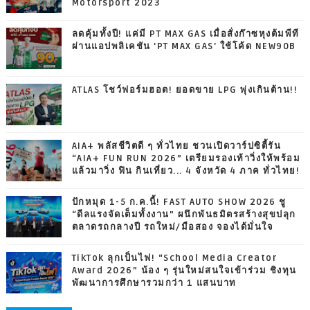
Motorsport 2023
ลดคุ้มทั้งปี! แค่มี PT MAX GAS เมื่อสั่งก๊าซหุงต้มพีที
ผ่านแอปพลิเคชัน 'PT MAX GAS' ใช้โค้ด NEW90B
ATLAS โชว์ฟอร์มฮอต! ยอดขาย LPG พุ่งเกินต้าน!!
AIA+ พลัสชีวิตดี ๆ ทั่วไทย ชวนเปิดวาร์ปซิตี้รัน
“AIA+ FUN RUN 2026” เตรียมรองเท้าวิ่งให้พร้อม
แล้วมาวิ่ง ฟิน กินเที่ยว... 4 จังหวัด 4 ภาค ทั่วไทย!
ปักหมุด 1-5 ก.ค.นี้! FAST AUTO SHOW 2026 ชู
“ดีลแรงจัดเต็มทั้งงาน” ผนึกพันธมิตรสร้างสุขปลุก
ตลาดรถกลางปี รถใหม่/มือสอง จองได้มั่นใจ
TikTok ลุกเป็นไฟ! “School Media Creator
Award 2026” น้อง ๆ รุ่นใหม่สนใจเข้าร่วม ชิงทุน
พัฒนาการศึกษารวมกว่า 1 แสนบาท