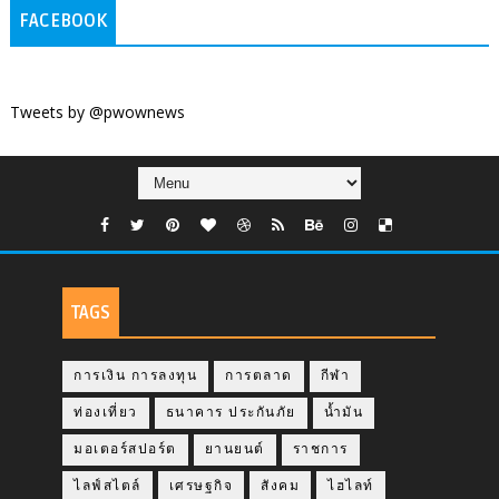
FACEBOOK
Tweets by @pwownews
TAGS
การเงิน การลงทุน
การตลาด
กีฬา
ท่องเที่ยว
ธนาคาร ประกันภัย
น้ำมัน
มอเตอร์สปอร์ต
ยานยนต์
ราชการ
ไลฟ์สไตล์
เศรษฐกิจ
สังคม
ไฮไลท์