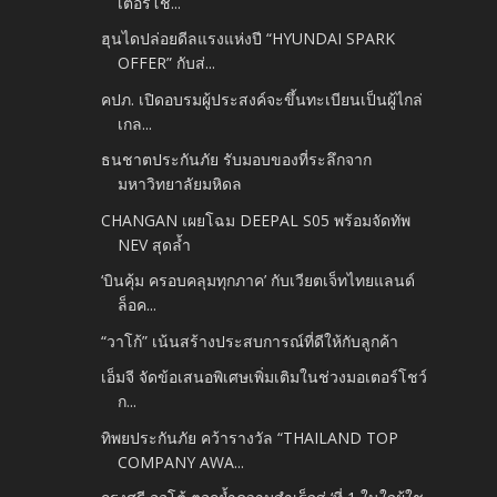
เตอร์โช...
ฮุนไดปล่อยดีลแรงแห่งปี “HYUNDAI SPARK
OFFER” กับส่...
คปภ. เปิดอบรมผู้ประสงค์จะขึ้นทะเบียนเป็นผู้ไกล่
เกล...
ธนชาตประกันภัย รับมอบของที่ระลึกจาก
มหาวิทยาลัยมหิดล
CHANGAN เผยโฉม DEEPAL S05 พร้อมจัดทัพ
NEV สุดล้ำ
‘บินคุ้ม ครอบคลุมทุกภาค’ กับเวียตเจ็ทไทยแลนด์
ล็อค...
“วาโก้” เน้นสร้างประสบการณ์ที่ดีให้กับลูกค้า
เอ็มจี จัดข้อเสนอพิเศษเพิ่มเติมในช่วงมอเตอร์โชว์
ก...
ทิพยประกันภัย คว้ารางวัล “THAILAND TOP
COMPANY AWA...