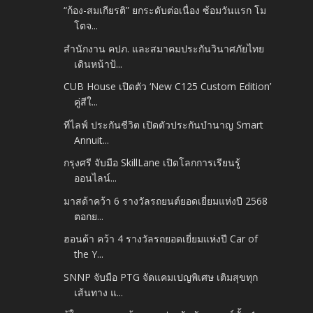
“ก้อง-สมเกียรติ” ยกระดับต่อเนื่อง ซ้อมวันแรก โม
โตจ...
สำนักงาน คปภ. และสมาคมประกันวินาศภัยไทย
เดินหน้าป้...
CUB House เปิดตัว ‘New C125 Custom Edition’
คู่สีใ...
ทีไลฟ์ ประกันชีวิต เปิดตัวประกันบำนาญ Smart
Annuit...
กรุงศรี จับมือ SkillLane เปิดโลกการเรียนรู้
ออนไลน์...
มาสด้าคว้า 6 รางวัลรถยนต์ยอดเยี่ยมแห่งปี 2568
ตอกย...
ฮอนด้า คว้า 4 รางวัลรถยอดเยี่ยมแห่งปี Car of
the Y...
SNNP จับมือ PTG จัดแคมเปญพิเศษ เติมสุขทุก
เส้นทาง แ...