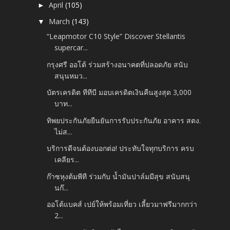
April
(105)
►
March
(143)
▼
“Leapmotor C10 Style” Discover Stellantis
supercar...
กรุงศรี ออโต้ ร่วมสร้างอนาคตที่ปลอดภัย สนับ
สนุนหมว...
บัตรเครดิต ทีทีบี มอบเครดิตเงินคืนสูงสุด 3,000
บาท...
ทิพยประกันภัยยืนยันการรับประกันภัย อาคาร สตง.
ไม่ส...
บริการดีจนต้องบอกต่อ! ประทับใจทุกบริการ ครบ
เคลียร...
ก๊าซหุงต้มพีที ร่วมกับ น้ำมันปาล์มมีสุข สนับสนุ
นก๊...
ออโต้แบคส์ เปย์ให้พร้อมเที่ยว เลี้ยวมาฟรีมากกว่า
2...