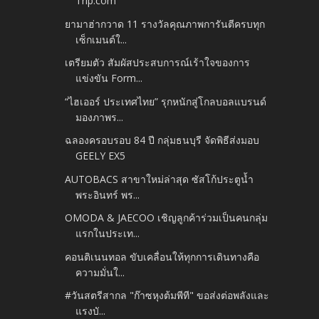
Trip.com
ยามาฮ่ากวาด 11 รางวัลคุณภาพการันตีครบทุก
เซ็กเมนต์ใ...
เตรียมตัว สัมผัสประสบการณ์เร้าใจของการ
แข่งขัน Form...
“ไฮเออร์ ประเทศไทย” รุกหนักสู่โกลบอลแบรนด์
มองภาพร...
ฉลองครอบรอบ 84 ปี กลุ่มธนบุรี จัดพิธีส่งมอบ
GEELY EX5
AUTOBACS สาขาใหม่ล่าสุด ซัสโก้ประตูน้ำ
พระอินทร์ พร...
OMODA & JAECOO เชิญลูกค้าร่วมเป็นคนกลุ่ม
แรกในประเท...
คอนติเนนทอล ขับเคลื่อนให้ทุกการเดินทางคือ
ความมั่นใ...
#วันสตรีสากล "ก๊าซหุงต้มพีที" ขอส่งต่อพลังและ
แรงบั...