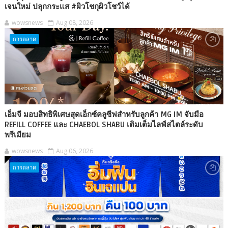
เจนใหม่ ปลุกกระแส #ผิวโชกุผิวโชว์ได้
wowsnews
Aug 08, 2026
การตลาด
เอ็มจี มอบสิทธิพิเศษสุดเอ็กซ์คลูซีฟสำหรับลูกค้า MG IM จับมือ
REFILL COFFEE และ CHAEBOL SHABU เติมเต็มไลฟ์สไตล์ระดับ
พรีเมียม
wowsnews
Aug 06, 2026
การตลาด