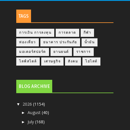
TAGS
การเงิน การลงทุน
การตลาด
กีฬา
ท่องเที่ยว
ธนาคาร ประกันภัย
น้ำมัน
มอเตอร์สปอร์ต
ยานยนต์
ราชการ
ไลฟ์สไตล์
เศรษฐกิจ
สังคม
ไฮไลท์
BLOG ARCHIVE
2026
(1154)
▼
August
(40)
►
July
(168)
►