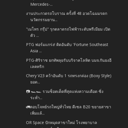
Mercedes-...
งานประกวดรถโบราณ ครั้งที่ 48 อวดโฉมมรดก
นวัตกรรมยาน...
"เมโทร กรุ๊ป" รุกตลาดรถไฟฟ้าระดับพรีเมียม เปิด
ตัว ...
PTG ฟอร์มแกร่ง! ติดอันดับ 'Fortune Southeast
Asia ...
PTG-ศิริราช ยกทัพลุยรับบริจาคโลหิต บมจ.กันยงอี
เลคทริก
Chery V23 คว้าอันดับ 1 รถทรงกล่อง (Boxy Style)
ยอด...
📷 🏎️🏎️ รวมช็อตเด็ดที่สุดแห่งความเดือด ซิ่ง
ระห่ำ...
🚛ตอบโจทย์รถใหญ่ทั่วไทย ดีเซล B20 ขยายสาขา
เพิ่มแล้...
OR Space ปักหมุดสาขาใหม่ โรงพยาบาล