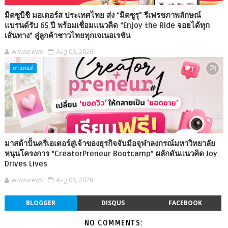
มิตซูบิชิ มอเตอร์ส ประเทศไทย ส่ง “มิตซูรุ” รีเฟรชภาพลักษณ์
แบรนด์รับ 65 ปี พร้อมเชื่อมแนวคิด “Enjoy the Ride จอยได้ทุก
เส้นทาง” สู่ลูกค้าชาวไทยทุกเจเนอเรชัน
wowsnews
Aug 06, 2026
ยานยนต์
มาสด้าปั้นครีเอเตอร์สู่เจ้าของธุรกิจจับมือจุฬาลงกรณ์มหาวิทยาลัย
หนุนโครงการ “CreatorPreneur Bootcamp” ผลักดันแนวคิด Joy
Drives Lives
wowsnews
Aug 06, 2026
BLOGGER
DISQUS
FACEBOOK
NO COMMENTS: