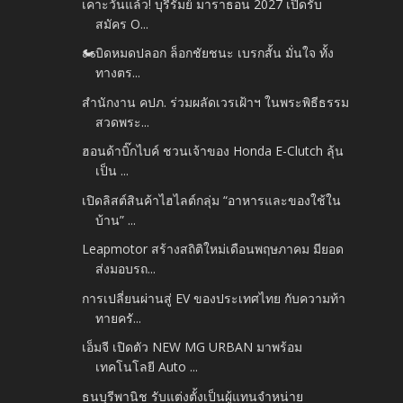
เคาะวันแล้ว! บุรีรัมย์ มาราธอน 2027 เปิดรับ
สมัคร O...
🏍️บิดหมดปลอก ล็อกชัยชนะ เบรกสั้น มั่นใจ ทั้ง
ทางตร...
สำนักงาน คปภ. ร่วมผลัดเวรเฝ้าฯ ในพระพิธีธรรม
สวดพระ...
ฮอนด้าบิ๊กไบค์ ชวนเจ้าของ Honda E-Clutch ลุ้น
เป็น ...
เปิดลิสต์สินค้าไฮไลต์กลุ่ม “อาหารและของใช้ใน
บ้าน” ...
Leapmotor สร้างสถิติใหม่เดือนพฤษภาคม มียอด
ส่งมอบรถ...
การเปลี่ยนผ่านสู่ EV ของประเทศไทย กับความท้า
ทายครั...
เอ็มจี เปิดตัว NEW MG URBAN มาพร้อม
เทคโนโลยี Auto ...
ธนบุรีพานิช รับแต่งตั้งเป็นผู้แทนจำหน่าย