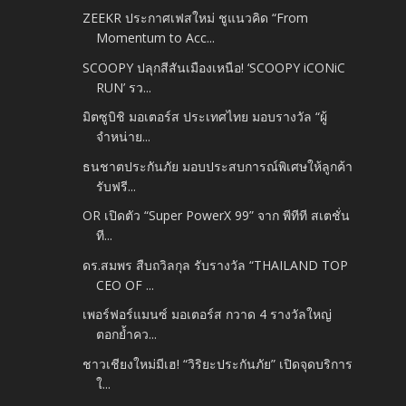
ZEEKR ประกาศเฟสใหม่ ชูแนวคิด “From
Momentum to Acc...
SCOOPY ปลุกสีสันเมืองเหนือ! ‘SCOOPY iCONiC
RUN’ รว...
มิตซูบิชิ มอเตอร์ส ประเทศไทย มอบรางวัล “ผู้
จำหน่าย...
ธนชาตประกันภัย มอบประสบการณ์พิเศษให้ลูกค้า
รับฟรี...
OR เปิดตัว “Super PowerX 99” จาก พีทีที สเตชั่น
ที...
ดร.สมพร สืบถวิลกุล รับรางวัล “THAILAND TOP
CEO OF ...
เพอร์ฟอร์แมนซ์ มอเตอร์ส กวาด 4 รางวัลใหญ่
ตอกย้ำคว...
ชาวเชียงใหม่มีเฮ! “วิริยะประกันภัย” เปิดจุดบริการ
ใ...