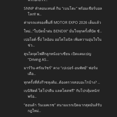
SNNP ทำคอนเทนต์ กิน “เบนโตะ” พร้อมเชียร์บอล
โลก!! พ...
ค่ายรถแห่จองพื้นที่ MOTOR EXPO 2026 เต็มแล้ว
ใหม่...“ใบปัดน้ำฝน BENDIX” มั่นใจทุกครั้งที่ปัด ชั...
เปอโยต์-จี๊ป ไลอ้อน ออโตโมบิล เพิ่มความอุ่นใจใน
ช่ว...
ฮุนไดจุดไฟศึกลูกหนังอาเซียน เปิดแคมเปญ
“Driving AS...
มาร์วิน-ศรัณวัชร์” ควง “เปเปอร์-อนพัทย์” ฟอร์ม
เดือ...
ทุกครั้งที่สั่งก๊าซหุงต้ม...ต้องตรวจสอบอะไรบ้าง? ...
เบนิฟิตต์ ไฮโปรตีน แลคโตสฟรี” กับโปรคุ้มหนัก!
พร้อ...
“ฮอนด้า วันเมคเรซ” สนามแรกเปิดฉากสุดมันส์รับ
กฎใหม่...