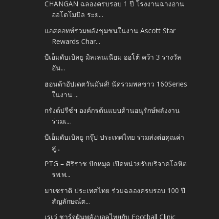
CHANGAN ฉลองครบรอบ 1 ปี โรงงานฉางอาน
ออโตโมบิล ระย...
แอสคอทท์รวมพลังชุมชนในงาน Ascott Star
Rewards Char...
บีเอ็มดับเบิลยู มิลเลนเนียม ออโต้ คว้า 3 รางวัล
อัน...
ฮอนด้าอัปเดตวันมันส์! นัดรวมพลชาว 160Series
ในงาน ...
กรังด์ปรีซ์ฯ องค์กรต้นแบบด้านอนุรักษ์พลังงาน
ร่วมเ...
บีเอ็มดับเบิลยู กรุ๊ป ประเทศไทย ร่วมส่งต่อคุณค่า
สู...
PTG – ศิริราช ปักหมุด เปิดหน่วยรับบริจาคโลหิต
รพ.พ...
มาเซราติ ประเทศไทย ร่วมฉลองครบรอบ 100 ปี
สัญลักษณ์ต...
เรเว่ ชาร์จฝันพลังบอลไทยกับ Football Clinic