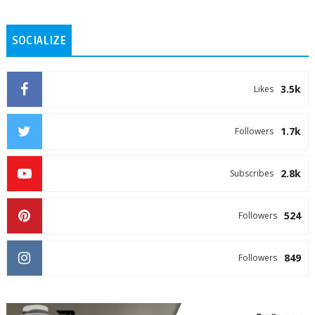
SOCIALIZE
3.5k
Likes
1.7k
Followers
2.8k
Subscribes
524
Followers
849
Followers