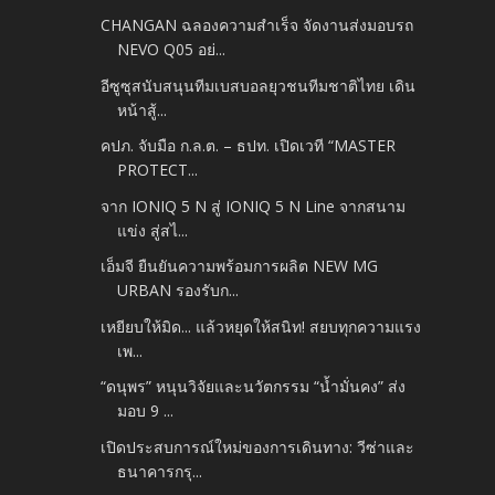
CHANGAN ฉลองความสำเร็จ จัดงานส่งมอบรถ
NEVO Q05 อย่...
อีซูซุสนับสนุนทีมเบสบอลยุวชนทีมชาติไทย เดิน
หน้าสู้...
คปภ. จับมือ ก.ล.ต. – ธปท. เปิดเวที “MASTER
PROTECT...
จาก IONIQ 5 N สู่ IONIQ 5 N Line จากสนาม
แข่ง สู่สไ...
เอ็มจี ยืนยันความพร้อมการผลิต NEW MG
URBAN รองรับก...
เหยียบให้มิด... แล้วหยุดให้สนิท! สยบทุกความแรง
เพ...
“ดนุพร” หนุนวิจัยและนวัตกรรม “น้ำมั่นคง” ส่ง
มอบ 9 ...
เปิดประสบการณ์ใหม่ของการเดินทาง: วีซ่าและ
ธนาคารกรุ...