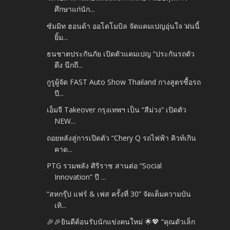
ศึกษาแก่นัก...
ซัมมิท ฮอนด้า ออโตโมบิล จัดแคมเปญอุ่นใจ ‘ฝนนี้
ยิ้ม...
ธนชาตประกันภัย เปิดตัวแคมเปญ “ประกันรถตัว
ตึง นึกถึ...
กูรูผู้จัด FAST Auto Show Thailand กางสูตรซื้อรถ
ปี...
เอ็มจี Takeover กรุงเทพฯ เป็น “สีม่วง” เปิดตัว
NEW...
ถอยหลังสู่การเปิดตัว “Chery Q รถไฟฟ้า คิวท์เกิน
คาด...
PTG รวมพลัง ศิริราช สานต่อ “Social
Innovation” ปี ...
“สหกรุ๊ป แฟร์ & เฟส ครั้งที่ 30” จัดเต็มความบัน
เทิ...
🎉🎉ยินดีต้อนรับนักแข่งคนใหม่ 🌟💖 “คุณตัวเล็ก