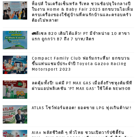
ท็อปส์ ในเครือเซ็นทรัล รีเทล ชวนช้อปจุใจกลางปี
ในงาน Home & Baby Fair 2025 ยกขบวนไอเท็ม
ครบเครื่องของใช้คู่บ้านที่คนรักบ้านและครอบครัว
ต้องไม่พลาด!
🚛ดีเซล B20 เติมได้แล้ว! PT มีจำหน่าย 10 สาขา
แรก ถูกกว่า B7 ถึง 7 บาท/ลิตร
Compact Family Club ฟอร์มกระหึ่ม! ยกขบวน
ขึ้นแท่นแชมป์ประจำปี Toyota Gazoo Racing
Motorsport 2023
ลดคุ้มทั้งปี! แค่มี PT MAX GAS เมื่อสั่งก๊าซหุงต้มพีที
ผ่านแอปพลิเคชัน 'PT MAX GAS' ใช้โค้ด NEW90B
ATLAS โชว์ฟอร์มฮอต! ยอดขาย LPG พุ่งเกินต้าน!!
AIA+ พลัสชีวิตดี ๆ ทั่วไทย ชวนเปิดวาร์ปซิตี้รัน