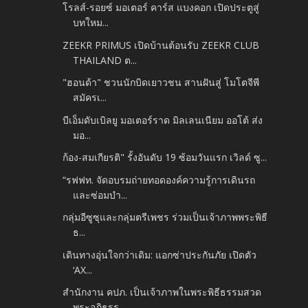
โรลส์-รอยซ์ มอเตอร์ คาร์ส แบงคอก เปิดประตูสู่
บทใหม...
ZEEKR PRIMUS เปิดบ้านต้อนรับ ZEEKR CLUB
THAILAND ต...
"ฮอนด้า" ชวนนักบิดเยาวชน สานฝันสู่ โมโตจีพี
สมัครเ...
บีเอ็มดับเบิลยู มอเตอร์ราด มิลเลนเนียม ออโต้ ส่ง
มอ...
ก้อง-สมเกียรติ" รั้งอันดับ 19 ซ้อมวันแรก เวิลด์ ซู...
“รฟฟท. จัดอบรมถ่ายทอดองค์ความรู้การเดินรถ
และซ่อมบำ...
กลุ่มอีซูซุและกลุ่มตรีเพชร ร่วมเป็นเจ้าภาพพระพิธี
ธ...
เดินทางอุ่นใจกว่าเดิม: แอกซ่าประกันภัย เปิดตัว
‘AX...
สำนักงาน คปภ. เป็นเจ้าภาพในพระพิธีธรรมสวด
พระอภิธรร...