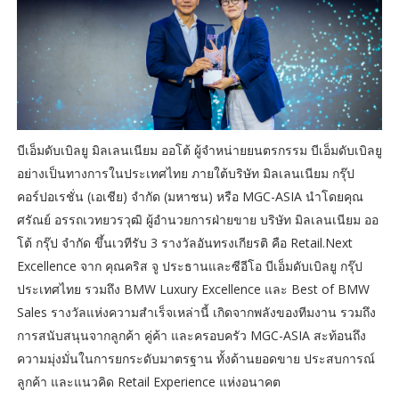
บีเอ็มดับเบิลยู มิลเลนเนียม ออโต้ ผู้จำหน่ายยนตรกรรม บีเอ็มดับเบิลยู
อย่างเป็นทางการในประเทศไทย ภายใต้บริษัท มิลเลนเนียม กรุ๊ป
คอร์ปอเรชั่น (เอเชีย) จำกัด (มหาชน) หรือ MGC-ASIA นำโดยคุณ
ศรัณย์ อรรถเวทยวรวุฒิ ผู้อำนวยการฝ่ายขาย บริษัท มิลเลนเนียม ออ
โต้ กรุ๊ป จำกัด ขึ้นเวทีรับ 3 รางวัลอันทรงเกียรติ คือ Retail.Next
Excellence จาก คุณคริส จู ประธานและซีอีโอ บีเอ็มดับเบิลยู กรุ๊ป
ประเทศไทย รวมถึง BMW Luxury Excellence และ Best of BMW
Sales รางวัลแห่งความสำเร็จเหล่านี้ เกิดจากพลังของทีมงาน รวมถึง
การสนับสนุนจากลูกค้า คู่ค้า และครอบครัว MGC-ASIA สะท้อนถึง
ความมุ่งมั่นในการยกระดับมาตรฐาน ทั้งด้านยอดขาย ประสบการณ์
ลูกค้า และแนวคิด Retail Experience แห่งอนาคต