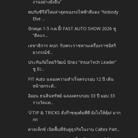
งานอย่างยั่งยืน”
พบกับซีรีส์ใหม่ล่าสุดของรถไฟฟ้าสีแดง “Nobody
Else ...
ปักหมุด 1-5 ก.ค.นี้! FAST AUTO SHOW 2026 ชู
“ดีลแร...
เลขาธิการ คปภ. รับพระราชทานเครื่องราชอิสริ
ยาภรณ์ชั...
ประกันภัยไทยวิวัฒน์ ปักธง “InsurTech Leader”
ชู Ec...
FIT Auto ฉลองความสำเร็จครบรอบ 12 ปี เดิน
หน้ายกระดั...
อิออน ธนสินทรัพย์ ฉลองครบรอบ 33 ปี มอบ 33
รางวัลแท...
💡TIP & TRICKS สั่งก๊าซหุงต้มพีที ยังไงให้คุ้ม! มาก
กก
คาลเท็กซ์ เปิดพื้นที่จับคู่ธุรกิจในงาน Caltex Part...