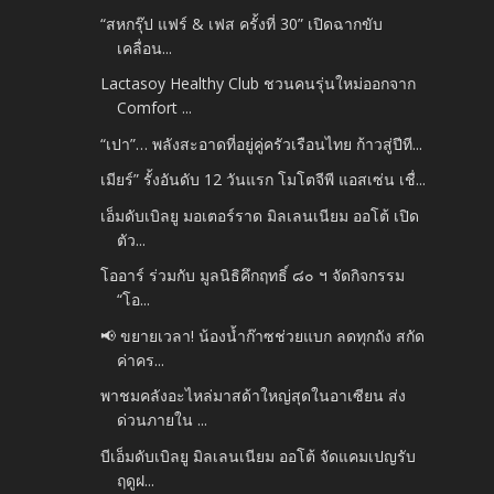
“สหกรุ๊ป แฟร์ & เฟส ครั้งที่ 30” เปิดฉากขับ
เคลื่อน...
Lactasoy Healthy Club ชวนคนรุ่นใหม่ออกจาก
Comfort ...
“เปา”… พลังสะอาดที่อยู่คู่ครัวเรือนไทย ก้าวสู่ปีที...
เมียร์” รั้งอันดับ 12 วันแรก โมโตจีพี แอสเซ่น เชื่...
เอ็มดับเบิลยู มอเตอร์ราด มิลเลนเนียม ออโต้ เปิด
ตัว...
โออาร์ ร่วมกับ มูลนิธิคึกฤทธิ์ ๘๐ ฯ จัดกิจกรรม
“โอ...
📢 ขยายเวลา! น้องน้ำก๊าซช่วยแบก ลดทุกถัง สกัด
ค่าคร...
พาชมคลังอะไหล่มาสด้าใหญ่สุดในอาเซียน ส่ง
ด่วนภายใน ...
บีเอ็มดับเบิลยู มิลเลนเนียม ออโต้ จัดแคมเปญรับ
ฤดูฝ...