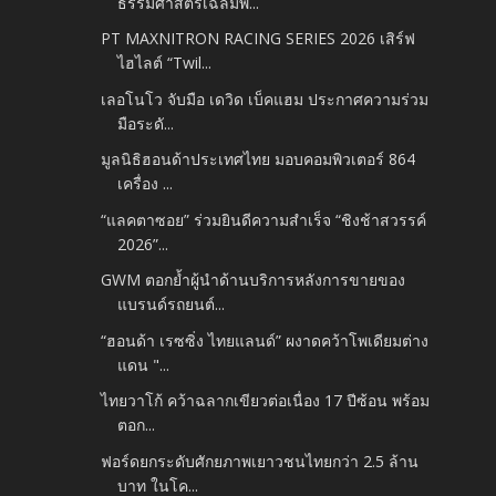
ธรรมศาสตร์เฉลิมพ...
PT MAXNITRON RACING SERIES 2026 เสิร์ฟ
ไฮไลต์ “Twil...
เลอโนโว จับมือ เดวิด เบ็คแฮม ประกาศความร่วม
มือระดั...
มูลนิธิฮอนด้าประเทศไทย มอบคอมพิวเตอร์ 864
เครื่อง ...
“แลคตาซอย” ร่วมยินดีความสำเร็จ “ชิงช้าสวรรค์
2026”...
GWM ตอกย้ำผู้นำด้านบริการหลังการขายของ
แบรนด์รถยนต์...
“ฮอนด้า เรซซิ่ง ไทยแลนด์” ผงาดคว้าโพเดียมต่าง
แดน "...
ไทยวาโก้ คว้าฉลากเขียวต่อเนื่อง 17 ปีซ้อน พร้อม
ตอก...
ฟอร์ดยกระดับศักยภาพเยาวชนไทยกว่า 2.5 ล้าน
บาท ในโค...