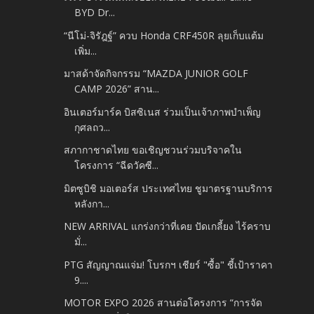
BYD Dr...
“นีโม่-จิรัฎฐ์” ควบ Honda CRF450R ลุยเก็บแต้ม
เพิ่ม...
มาสด้าจัดกิจกรรม “MAZDA JUNIOR GOLF
CAMP 2026” สาน...
อินเตอร์มาร์ค บิสซิเนส ร่วมเป็นเจ้าภาพบำเพ็ญ
กุศลถว...
สภากาชาดไทย ขอเชิญชวนร่วมบริจาคใน
โครงการ “ฉีดวัคซี...
มิตซูบิชิ มอเตอร์ส ประเทศไทย ชูมาตรฐานบริการ
หลังกา...
NEW ARRIVAL แกร่งกว่าที่เคย ปัดเกลี้ยง ไร้คราบ
มั่...
PTG สัญญาณแจ่ม! โบรกฯ เชียร์ "ซื้อ" ชี้เป้าราคา
9....
MOTOR EXPO 2026 สานต่อโครงการ “การจัด