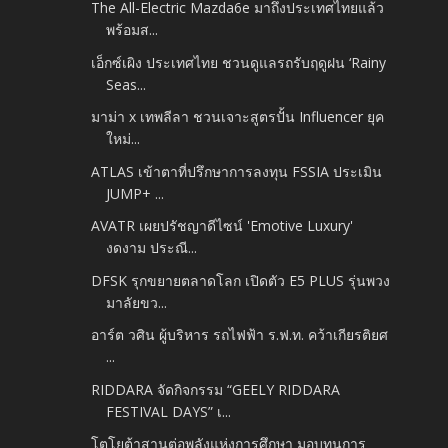
The All-Electric Mazda6e มาถึงประเทศไทยแล้ว
พร้อมส...
เอ็กซ์เผิง ประเทศไทย ชวนดูแลรถรับฤดูฝน ‘Rainy
Seas...
มาม่า x เทพลีลา ชวนเจาะสูตรปั้น Influencer ยุค
ใหม่...
ATLAS เข้าตาที่ปรึกษาการลงทุน FSSIA ประเมิน
JUMP+ ...
AVATR เผยปรัชญาดีไซน์ 'Emotive Luxury'
งดงาม ประณี...
DFSK รุกขยายตลาดโลก เปิดตัว E5 PLUS รุ่นพวง
มาลัยขว...
อาร์ต วศิน ผู้บริหาร รถไฟฟ้า ร.ฟ.ท. คว้าเกียรติยศ
...
RIDDARA จัดกิจกรรม “GEELY RIDDARA
FESTIVAL DAYS” เ...
โตโยต้าสานต่อพลังแห่งการศึกษา มอบทุนการ