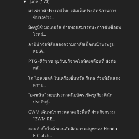
June
(170)
▼
มาเซราติ ประเทศไทย เติมเต็มประสิทธิภาพการ
ขับรถช่วง...
มิตซูบิชิ มอเตอร์ส ถ่ายทอดสมรรถนะการขับขี่ออฟ
โรดผ่...
ลามิน่าจัดพิธีแสดงความอาลัยเบื้องหน้าพระรูป
สมเด็...
PTG -ศิริราช ลุยรับบริจาคโลหิตเคลื่อนที่ ส่งต่อ
พลั...
โก โฮลเซลล์ ในเครือเซ็นทรัล รีเทล ร่วมพิธีแสดง
ความ...
“ยศชนัน” มอบประกาศนียบัตรเชิดชูเกียรตินัก
ประดิษฐ์-...
GWM เดินหน้าการตลาดเชิงพื้นที่ ผ่านกิจกรรม
“GWM RE...
ฮอนด้าบิ๊กไบค์ ชวนสัมผัสความสมูทของ Honda
E-Clutch...