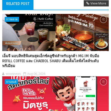
View More
RELATED POST
การตลาด
เอ็มจี มอบสิทธิพิเศษสุดเอ็กซ์คลูซีฟสำหรับลูกค้า MG IM จับมือ
REFILL COFFEE และ CHAEBOL SHABU เติมเต็มไลฟ์สไตล์ระดับ
พรีเมียม
wowsnews
Aug 06, 2026
ยานยนต์