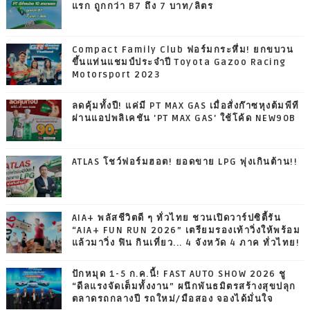
แรก ถูกกว่า B7 ถึง 7 บาท/ลิตร
Compact Family Club ฟอร์มกระหึ่ม! ยกขบวน
ขึ้นแท่นแชมป์ประจำปี Toyota Gazoo Racing
Motorsport 2023
ลดคุ้มทั้งปี! แค่มี PT MAX GAS เมื่อสั่งก๊าซหุงต้มพีที
ผ่านแอปพลิเคชัน 'PT MAX GAS' ใช้โค้ด NEW90B
ATLAS โชว์ฟอร์มฮอต! ยอดขาย LPG พุ่งเกินต้าน!!
AIA+ พลัสชีวิตดี ๆ ทั่วไทย ชวนเปิดวาร์ปซิตี้รัน
“AIA+ FUN RUN 2026” เตรียมรองเท้าวิ่งให้พร้อม
แล้วมาวิ่ง ฟิน กินเที่ยว... 4 จังหวัด 4 ภาค ทั่วไทย!
ปักหมุด 1-5 ก.ค.นี้! FAST AUTO SHOW 2026 ชู
“ดีลแรงจัดเต็มทั้งงาน” ผนึกพันธมิตรสร้างสุขปลุก
ตลาดรถกลางปี รถใหม่/มือสอง จองได้มั่นใจ