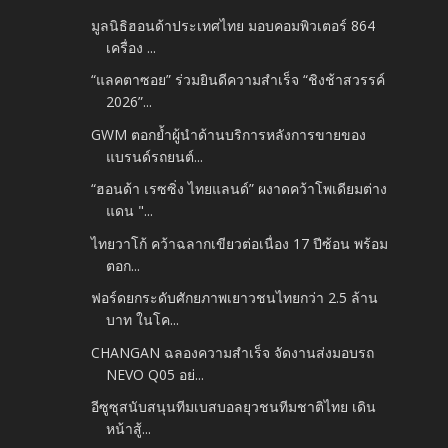
มูลนิธิฮอนด้าประเทศไทย มอบคอมพิวเตอร์ 864
เครื่อง ...
“แลคตาซอย” ร่วมยินดีความสำเร็จ “ชิงช้าสวรรค์
2026”...
GWM ตอกย้ำผู้นำด้านบริการหลังการขายของ
แบรนด์รถยนต์...
“ฮอนด้า เรซซิ่ง ไทยแลนด์” ผงาดคว้าโพเดียมต่าง
แดน "...
ไทยวาโก้ คว้าฉลากเขียวต่อเนื่อง 17 ปีซ้อน พร้อม
ตอก...
ฟอร์ดยกระดับศักยภาพเยาวชนไทยกว่า 2.5 ล้าน
บาท ในโค...
CHANGAN ฉลองความสำเร็จ จัดงานส่งมอบรถ
NEVO Q05 อย่...
อีซูซุสนับสนุนทีมเบสบอลยุวชนทีมชาติไทย เดิน
หน้าสู้...