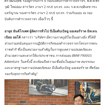
ศรีวัฒนฤทธิ์ รองผู้กำกับการ 6 กองบังคับการตำรวจจราจร, พ.ต.ท.พีร
วุฒิ ใหม่อ่อง สารวัตร งานฯ 2 กก.6 บก.จร. และ ร.ต.ท.กฤติเดช กระ
แสร์ญาณ รองสารวัตร งานฯ 2 กก.6 บก.จร. ร่วมรับมอบ ณ กอง
บังคับการตำรวจจราจร เมื่อเร็วๆ นี้
อายุธ ยันต์โกเศศ ผู้จัดการทั่วไป บีเอ็มดับเบิลยู มอเตอร์ราด มิลเลน
เนียม ออโต้
กล่าวว่า
“บริษัทฯ มีความภาคภูมิใจเป็นอย่างยิ่ง ที่ได้มี
ส่วนร่วมสนับสนุนการปฏิบัติภารกิจของตำรวจจราจรโครงการพระ
ราชดำริ ซึ่งเป็นหน่วยงานสำคัญในการดูแลความปลอดภัยและ
อำนวยความสะดวกให้แก่ประชาชน การส่งมอบ BMW F900GS
Adventure ในครั้งนี้ สะท้อนถึงความเชื่อมั่นในคุณภาพ สมรรถนะ
และมาตรฐานความปลอดภัยของ บีเอ็มดับเบิลยู มอเตอร์ราด ที่พร้อม
รองรับทุกภารกิจสำคัญ”