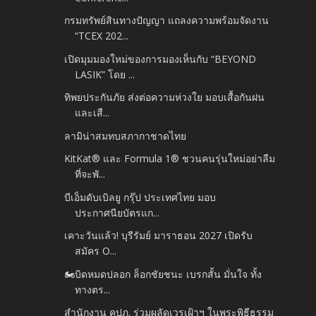
กรมทรัพย์สินทางปัญญา แถลงความพร้อมจัดงาน
“TCEX 202...
เปิดมุมมองใหม่ของการมองเห็นกับ “BEYOND
LASIK” โดย ...
ทิพยประกันภัย ส่งต่อความห่วงใย มอบเสื้อกันฝน
และเสื...
ลามิน่าสมทบสภากาชาดไทย
KitKat® และ Formula 1® ชวนคนรุ่นใหม่อย่าลืม
ที่จะพั...
บีเอ็มดับเบิลยู กรุ๊ป ประเทศไทย มอบ
ประกาศนียบัตรแก...
เคาะวันแล้ว! บุรีรัมย์ มาราธอน 2027 เปิดรับ
สมัคร O...
🏍️บิดหมดปลอก ล็อกชัยชนะ เบรกสั้น มั่นใจ ทั้ง
ทางตร...
สำนักงาน คปภ. ร่วมผลัดเวรเฝ้าฯ ในพระพิธีธรรม