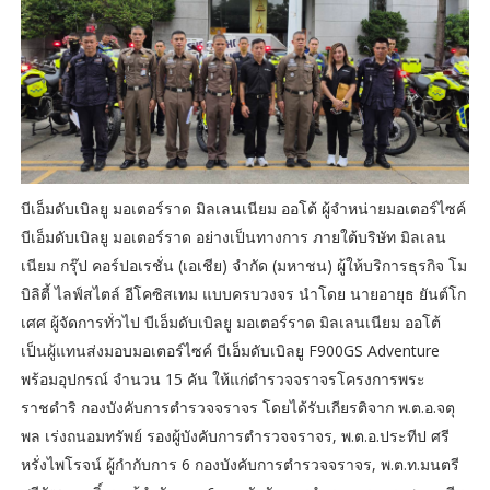
บีเอ็มดับเบิลยู มอเตอร์ราด มิลเลนเนียม ออโต้ ผู้จำหน่ายมอเตอร์ไซค์
บีเอ็มดับเบิลยู มอเตอร์ราด อย่างเป็นทางการ ภายใต้บริษัท มิลเลน
เนียม กรุ๊ป คอร์ปอเรชั่น (เอเชีย) จำกัด (มหาชน) ผู้ให้บริการธุรกิจ โม
บิลิตี้ ไลฟ์สไตล์ อีโคซิสเทม แบบครบวงจร นำโดย นายอายุธ ยันต์โก
เศศ ผู้จัดการทั่วไป บีเอ็มดับเบิลยู มอเตอร์ราด มิลเลนเนียม ออโต้
เป็นผู้แทนส่งมอบมอเตอร์ไซค์ บีเอ็มดับเบิลยู F900GS Adventure
พร้อมอุปกรณ์ จำนวน 15 คัน ให้แก่ตำรวจจราจรโครงการพระ
ราชดำริ กองบังคับการตำรวจจราจร โดยได้รับเกียรติจาก พ.ต.อ.จตุ
พล เร่งถนอมทรัพย์ รองผู้บังคับการตำรวจจราจร, พ.ต.อ.ประทีป ศรี
หรั่งไพโรจน์ ผู้กำกับการ 6 กองบังคับการตำรวจจราจร, พ.ต.ท.มนตรี