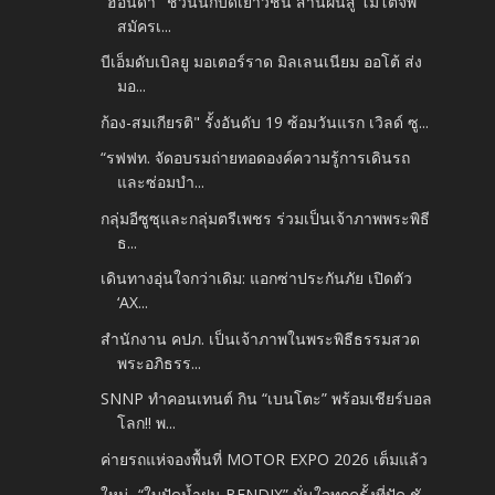
"ฮอนด้า" ชวนนักบิดเยาวชน สานฝันสู่ โมโตจีพี
สมัครเ...
บีเอ็มดับเบิลยู มอเตอร์ราด มิลเลนเนียม ออโต้ ส่ง
มอ...
ก้อง-สมเกียรติ" รั้งอันดับ 19 ซ้อมวันแรก เวิลด์ ซู...
“รฟฟท. จัดอบรมถ่ายทอดองค์ความรู้การเดินรถ
และซ่อมบำ...
กลุ่มอีซูซุและกลุ่มตรีเพชร ร่วมเป็นเจ้าภาพพระพิธี
ธ...
เดินทางอุ่นใจกว่าเดิม: แอกซ่าประกันภัย เปิดตัว
‘AX...
สำนักงาน คปภ. เป็นเจ้าภาพในพระพิธีธรรมสวด
พระอภิธรร...
SNNP ทำคอนเทนต์ กิน “เบนโตะ” พร้อมเชียร์บอล
โลก!! พ...
ค่ายรถแห่จองพื้นที่ MOTOR EXPO 2026 เต็มแล้ว
ใหม่...“ใบปัดน้ำฝน BENDIX” มั่นใจทุกครั้งที่ปัด ชั...