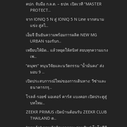
คปภ. จับมือ ก.ล.ต. – ธปท. เปิดเวที “MASTER
PROTECT...
จาก IONIQ 5 N สู่ IONIQ 5 N Line จากสนาม
แข่ง สู่สไ...
เอ็มจี ยืนยันความพร้อมการผลิต NEW MG
URBAN รองรับก...
เหยียบให้มิด... แล้วหยุดให้สนิท! สยบทุกความแรง
เพ...
“ดนุพร” หนุนวิจัยและนวัตกรรม “น้ำมั่นคง” ส่ง
มอบ 9 ...
เปิดประสบการณ์ใหม่ของการเดินทาง: วีซ่าและ
ธนาคารกรุ...
โรลส์-รอยซ์ มอเตอร์ คาร์ส แบงคอก เปิดประตูสู่
บทใหม...
ZEEKR PRIMUS เปิดบ้านต้อนรับ ZEEKR CLUB
THAILAND ต...