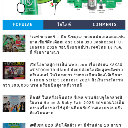
POPULAR
ไฮไลท์
COMMENTS
“เจฟ ซาเตอร์ – มีน นิชคุณ” ชวนแฟนเอสและแฟน
บาสเชียร์ศึกเดือด! est Cola 3x3 Basketball U-
League 2026 รอบชิงแชมป์ประเทศไทย 18 ก.ค.
นี้ ที่เมกาบางนา
เปิดโอกาสสู่การเป็น Webtoon เรื่องดังบน KAKAO
WEBTOON Thailand ปลดปล่อยไอเดียสุดพลังชาว
ครีเอเตอร์ ในโครงการ “บทจะเขียนต้องได้เขียน”
T-TOON Script Contest 2024 ชิงเงินรางวัลรวม
กว่า 300,000 บาท พร้อมบินดูงานที่เกาหลี
ท็อปส์ ในเครือเซ็นทรัล รีเทล ชวนช้อปจุใจกลางปี
ในงาน Home & Baby Fair 2025 ยกขบวนไอเท็ม
ครบเครื่องของใช้คู่บ้านที่คนรักบ้านและครอบครัว
ต้องไม่พลาด!
🚛ดีเซล B20 เติมได้แล้ว! PT มีจำหน่าย 10 สาขา