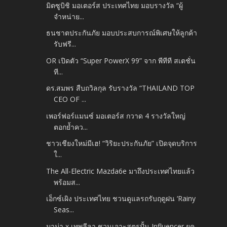
มิตซูบิชิ มอเตอร์ส ประเทศไทย มอบรางวัล “ผู้
จำหน่าย...
ธนชาตประกันภัย มอบประสบการณ์พิเศษให้ลูกค้า
รับฟรี...
OR เปิดตัว “Super PowerX 99” จาก พีทีที สเตชั่น
ที...
ดร.สมพร สืบถวิลกุล รับรางวัล “THAILAND TOP
CEO OF ...
เพอร์ฟอร์แมนซ์ มอเตอร์ส กวาด 4 รางวัลใหญ่
ตอกย้ำคว...
ชาวเชียงใหม่มีเฮ! “วิริยะประกันภัย” เปิดจุดบริการ
ใ...
The All-Electric Mazda6e มาถึงประเทศไทยแล้ว
พร้อมส...
เอ็กซ์เผิง ประเทศไทย ชวนดูแลรถรับฤดูฝน ‘Rainy
Seas...
มาม่า x เทพลีลา ชวนเจาะสูตรปั้น Influencer ยุค