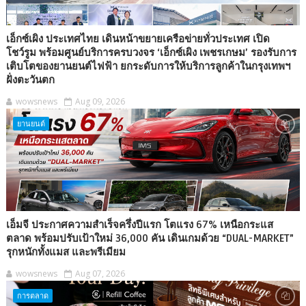
เอ็กซ์เผิง ประเทศไทย เดินหน้าขยายเครือข่ายทั่วประเทศ เปิด
โชว์รูม พร้อมศูนย์บริการครบวงจร ‘เอ็กซ์เผิง เพชรเกษม’ รองรับการ
เติบโตของยานยนต์ไฟฟ้า ยกระดับการให้บริการลูกค้าในกรุงเทพฯ
ฝั่งตะวันตก
wowsnews
Aug 09, 2026
ยานยนต์
เอ็มจี ประกาศความสำเร็จครึ่งปีแรก โตแรง 67% เหนือกระแส
ตลาด พร้อมปรับเป้าใหม่ 36,000 คัน เดินเกมด้วย “DUAL-MARKET”
รุกหนักทั้งแมส และพรีเมียม
wowsnews
Aug 07, 2026
การตลาด