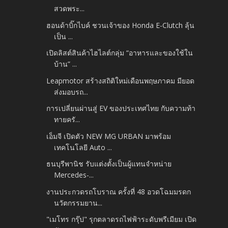
สวดพระ...
ฮอนด้าบิ๊กไบค์ ชวนเจ้าของ Honda E-Clutch ลุ้น
เป็น ...
เปิดลิสต์สินค้าไฮไลต์กลุ่ม “อาหารและของใช้ใน
บ้าน” ...
Leapmotor สร้างสถิติใหม่เดือนพฤษภาคม มียอด
ส่งมอบรถ...
การเปลี่ยนผ่านสู่ EV ของประเทศไทย กับความท้า
ทายครั...
เอ็มจี เปิดตัว NEW MG URBAN มาพร้อม
เทคโนโลยี Auto ...
ธนบุรีพานิช รับแต่งตั้งเป็นผู้แทนจำหน่าย
Mercedes-...
งานประกวดรถโบราณ ครั้งที่ 48 อวดโฉมมรดก
นวัตกรรมยาน...
"เมโทร กรุ๊ป" รุกตลาดรถไฟฟ้าระดับพรีเมียม เปิด