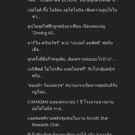
เปอโยต์-จี๊ป ไลอ้อน ออโตโมบิล เพิ่มความอุ่นใจใน
ช่ว...
ฮุนไดจุดไฟศึกลูกหนังอาเซียน เปิดแคมเปญ
“Driving AS...
มาร์วิน-ศรัณวัชร์” ควง “เปเปอร์-อนพัทย์” ฟอร์ม
เดือ...
ทุกครั้งที่สั่งก๊าซหุงต้ม...ต้องตรวจสอบอะไรบ้าง? ...
เบนิฟิตต์ ไฮโปรตีน แลคโตสฟรี” กับโปรคุ้มหนัก!
พร้อ...
“ฮอนด้า วันเมคเรซ” สนามแรกเปิดฉากสุดมันส์รับ
กฎใหม่...
CHANGAN ฉลองครบรอบ 1 ปี โรงงานฉางอาน
ออโตโมบิล ระย...
แอสคอทท์รวมพลังชุมชนในงาน Ascott Star
Rewards Char...
บีเอ็มดับเบิลยู มิลเลนเนียม ออโต้ คว้า 3 รางวัล