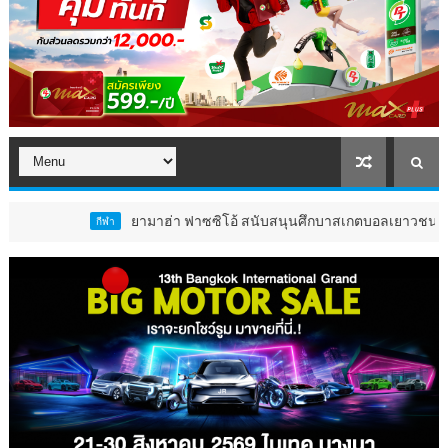
ยามาฮ่า ฟาซซิโอ้ สนับสนุนศึกบาสเกตบอลเยาวชน Junior Baller Le
กีฬา