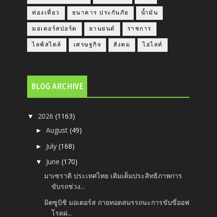
ท่องเที่ยว
ธนาคาร ประกันภัย
น้ำมัน
มอเตอร์สปอร์ต
ยานยนต์
ราชการ
ไลฟ์สไตล์
เศรษฐกิจ
สังคม
ไฮไลท์
BLOG ARCHIVE
2026
(1163)
▼
August
(49)
►
July
(168)
►
June
(170)
▼
มาเซราติ ประเทศไทย เติมเต็มประสิทธิภาพการ
ขับรถช่วง...
มิตซูบิชิ มอเตอร์ส ถ่ายทอดสมรรถนะการขับขี่ออฟ
โรดผ่...