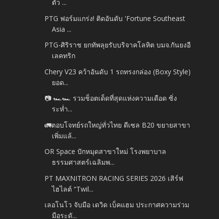
ตัว ...
PTG ฟอร์มแกร่ง! ติดอันดับ 'Fortune Southeast
Asia ...
PTG-ศิริราช ยกทัพลุยรับบริจาคโลหิต บมจ.กันยงอี
เลคทริก
Chery V23 คว้าอันดับ 1 รถทรงกล่อง (Boxy Style)
ยอด...
📷 🏎️🏎️ รวมช็อตเด็ดที่สุดแห่งความเดือด ซิ่ง
ระห่ำ...
🚛ตอบโจทย์รถใหญ่ทั่วไทย ดีเซล B20 ขยายสาขา
เพิ่มแล้...
OR Space ปักหมุดสาขาใหม่ โรงพยาบาล
ธรรมศาสตร์เฉลิมพ...
PT MAXNITRON RACING SERIES 2026 เสิร์ฟ
ไฮไลต์ “Twil...
เลอโนโว จับมือ เดวิด เบ็คแฮม ประกาศความร่วม
มือระดั...