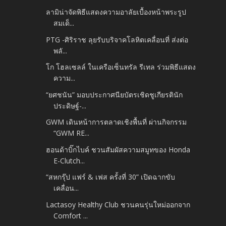
ลามิน่าจัดพิธีแสดงความอาลัยเบื้องหน้าพระรูป
สมเด็...
PTG -ศิริราช ลุยรับบริจาคโลหิตเคลื่อนที่ ส่งต่อ
พลั...
โก โฮลเซลล์ ในเครือเซ็นทรัล รีเทล ร่วมพิธีแสดง
ความ...
“ยศชนัน” มอบประกาศนียบัตรเชิดชูเกียรตินัก
ประดิษฐ์-...
GWM เดินหน้าการตลาดเชิงพื้นที่ ผ่านกิจกรรม
“GWM RE...
ฮอนด้าบิ๊กไบค์ ชวนสัมผัสความสมูทของ Honda
E-Clutch...
“สหกรุ๊ป แฟร์ & เฟส ครั้งที่ 30” เปิดฉากขับ
เคลื่อน...
Lactasoy Healthy Club ชวนคนรุ่นใหม่ออกจาก
Comfort ...