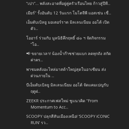
“เปา”… พลังสะอาดที่อยู่คู่ครัวเรือนไทย ก้าวสู่ปีที...
เมียร์” รั้งอันดับ 12 วันแรก โมโตจีพี แอสเซ่น เชื่...
เอ็มดับเบิลยู มอเตอร์ราด มิลเลนเนียม ออโต้ เปิด
ตัว...
โออาร์ ร่วมกับ มูลนิธิคึกฤทธิ์ ๘๐ ฯ จัดกิจกรรม
“โอ...
📢 ขยายเวลา! น้องน้ำก๊าซช่วยแบก ลดทุกถัง สกัด
ค่าคร...
พาชมคลังอะไหล่มาสด้าใหญ่สุดในอาเซียน ส่ง
ด่วนภายใน ...
บีเอ็มดับเบิลยู มิลเลนเนียม ออโต้ จัดแคมเปญรับ
ฤดูฝ...
ZEEKR ประกาศเฟสใหม่ ชูแนวคิด “From
Momentum to Acc...
SCOOPY ปลุกสีสันเมืองเหนือ! ‘SCOOPY iCONiC
RUN’ รว...