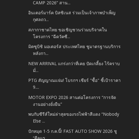
CAMP 2026” สาน...
อินเตอร์มาร์ค บิสซิเนส ร่วมเป็นเจ้าภาพบำเพ็ญ
กุศลถว...
สภากาชาดไทย ขอเชิญชวนร่วมบริจาคใน
โครงการ “ฉีดวัคซี...
มิตซูบิชิ มอเตอร์ส ประเทศไทย ชูมาตรฐานบริการ
หลังกา...
NEW ARRIVAL แกร่งกว่าที่เคย ปัดเกลี้ยง ไร้คราบ
มั่...
PTG สัญญาณแจ่ม! โบรกฯ เชียร์ "ซื้อ" ชี้เป้าราคา
9....
MOTOR EXPO 2026 สานต่อโครงการ “การจัด
งานอย่างยั่งยืน”
พบกับซีรีส์ใหม่ล่าสุดของรถไฟฟ้าสีแดง “Nobody
Else ...
ปักหมุด 1-5 ก.ค.นี้! FAST AUTO SHOW 2026 ชู
“ดีลแร...