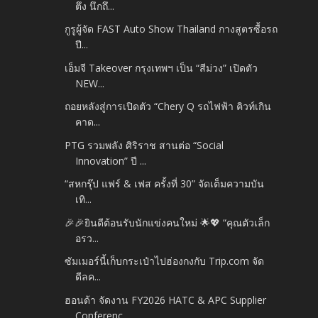
ตึง นึกถึ...
กูรูผู้จัด FAST Auto Show Thailand กางสูตรซื้อรถ
ปี...
เอ็มจี Takeover กรุงเทพฯ เป็น “สีม่วง” เปิดตัว
NEW...
ถอยหลังสู่การเปิดตัว “Chery Q รถไฟฟ้า คิวท์เกิน
คาด...
PTG รวมพลัง ศิริราช สานต่อ “Social
Innovation” ปี ...
“สหกรุ๊ป แฟร์ & เฟส ครั้งที่ 30” จัดเต็มความบัน
เทิ...
🎉🎉ยินดีต้อนรับนักแข่งคนใหม่ 🌟💖 “คุณตัวเล็ก
อรว...
ซัมเมอร์นี้เก็บกระเป๋าไปฮ่องกงกับ Trip.com จัด
ดีลค...
ฮอนด้า จัดงาน FY2026 HATC & APC Supplier
Conferenc...