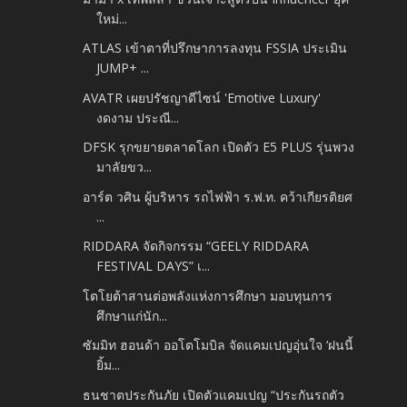
ใหม่...
ATLAS เข้าตาที่ปรึกษาการลงทุน FSSIA ประเมิน
JUMP+ ...
AVATR เผยปรัชญาดีไซน์ 'Emotive Luxury'
งดงาม ประณี...
DFSK รุกขยายตลาดโลก เปิดตัว E5 PLUS รุ่นพวง
มาลัยขว...
อาร์ต วศิน ผู้บริหาร รถไฟฟ้า ร.ฟ.ท. คว้าเกียรติยศ
...
RIDDARA จัดกิจกรรม “GEELY RIDDARA
FESTIVAL DAYS” เ...
โตโยต้าสานต่อพลังแห่งการศึกษา มอบทุนการ
ศึกษาแก่นัก...
ซัมมิท ฮอนด้า ออโตโมบิล จัดแคมเปญอุ่นใจ ‘ฝนนี้
ยิ้ม...
ธนชาตประกันภัย เปิดตัวแคมเปญ “ประกันรถตัว