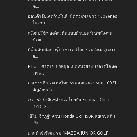
อัน...
ฮอนด้าอัปเดตวันมันส์! นัดรวมพลชาว 160Series
ในงาน ...
กรังด์ปรีซ์ฯ องค์กรต้นแบบด้านอนุรักษ์พลังงาน
ร่วมเ...
บีเอ็มดับเบิลยู กรุ๊ป ประเทศไทย ร่วมส่งต่อคุณค่า
สู...
PTG – ศิริราช ปักหมุด เปิดหน่วยรับบริจาคโลหิต
รพ.พ...
มาเซราติ ประเทศไทย ร่วมฉลองครบรอบ 100 ปี
สัญลักษณ์ต...
เรเว่ ชาร์จฝันพลังบอลไทยกับ Football Clinic
BYD Dr...
“นีโม่-จิรัฎฐ์” ควบ Honda CRF450R ลุยเก็บแต้ม
เพิ่ม...
มาสด้าจัดกิจกรรม “MAZDA JUNIOR GOLF