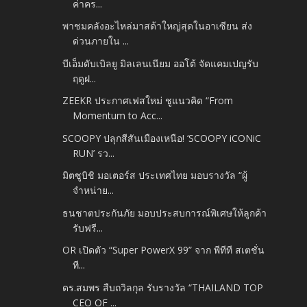
ค่าคร...
พาชมคลังอะไหล่มาสด้าใหญ่สุดในอาเซียน ส่ง
ด่วนภายใน ...
บีเอ็มดับเบิลยู มิลเลนเนียม ออโต้ จัดแคมเปญรับ
ฤดูฝ...
ZEEKR ประกาศเฟสใหม่ ชูแนวคิด “From
Momentum to Acc...
SCOOPY ปลุกสีสันเมืองเหนือ! ‘SCOOPY iCONiC
RUN’ รว...
มิตซูบิชิ มอเตอร์ส ประเทศไทย มอบรางวัล “ผู้
จำหน่าย...
ธนชาตประกันภัย มอบประสบการณ์พิเศษให้ลูกค้า
รับฟรี...
OR เปิดตัว “Super PowerX 99” จาก พีทีที สเตชั่น
ที...
ดร.สมพร สืบถวิลกุล รับรางวัล “THAILAND TOP
CEO OF ...