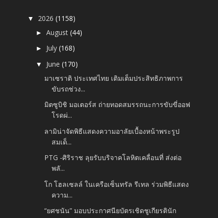
2026
(1158)
▼
August
(44)
►
July
(168)
►
June
(170)
▼
มาเซราติ ประเทศไทย เติมเต็มประสิทธิภาพการ
ขับรถช่วง...
มิตซูบิชิ มอเตอร์ส ถ่ายทอดสมรรถนะการขับขี่ออฟ
โรดผ่...
ลามิน่าจัดพิธีแสดงความอาลัยเบื้องหน้าพระรูป
สมเด็...
PTG -ศิริราช ลุยรับบริจาคโลหิตเคลื่อนที่ ส่งต่อ
พลั...
โก โฮลเซลล์ ในเครือเซ็นทรัล รีเทล ร่วมพิธีแสดง
ความ...
“ยศชนัน” มอบประกาศนียบัตรเชิดชูเกียรตินัก