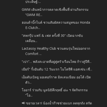
ประดิษฐ์-...
GWM เดินหน้าการตลาดเชิงพื้นที่ ผ่านกิจกรรม
“GWM RE...
ฮอนด้าบิ๊กไบค์ ชวนสัมผัสความสมูทของ Honda
E-Clutch...
“สหกรุ๊ป แฟร์ & เฟส ครั้งที่ 30” เปิดฉากขับ
เคลื่อน...
Lactasoy Healthy Club ชวนคนรุ่นใหม่ออกจาก
Comfort ...
“เปา”… พลังสะอาดที่อยู่คู่ครัวเรือนไทย ก้าวสู่ปีที...
เมียร์” รั้งอันดับ 12 วันแรก โมโตจีพี แอสเซ่น เชื่...
เอ็มดับเบิลยู มอเตอร์ราด มิลเลนเนียม ออโต้ เปิด
ตัว...
โออาร์ ร่วมกับ มูลนิธิคึกฤทธิ์ ๘๐ ฯ จัดกิจกรรม
“โอ...
📢 ขยายเวลา! น้องน้ำก๊าซช่วยแบก ลดทุกถัง สกัด