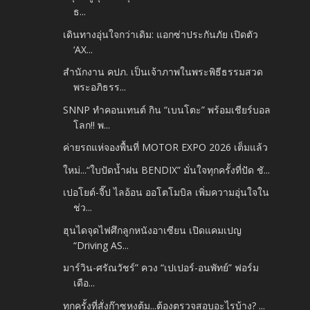
ธ...
เดินทางอุ่นใจกว่าเดิม: แอกซ่าประกันภัย เปิดตัว
‘AX...
สำนักงาน คปภ. เป็นเจ้าภาพในพระพิธีธรรมสวด
พระอภิธรร...
SNNP ทำคอนเทนต์ กิน “เบนโตะ” พร้อมเชียร์บอล
โลก!! พ...
ค่ายรถแห่จองพื้นที่ MOTOR EXPO 2026 เต็มแล้ว
ใหม่...“ใบปัดน้ำฝน BENDIX” มั่นใจทุกครั้งที่ปัด ชั...
เปอโยต์-จี๊ป ไลอ้อน ออโตโมบิล เพิ่มความอุ่นใจใน
ช่ว...
ฮุนไดจุดไฟศึกลูกหนังอาเซียน เปิดแคมเปญ
“Driving AS...
มาร์วิน-ศรัณวัชร์” ควง “เปเปอร์-อนพัทย์” ฟอร์ม
เดือ...
ทุกครั้งที่สั่งก๊าซหุงต้ม...ต้องตรวจสอบอะไรบ้าง? ...