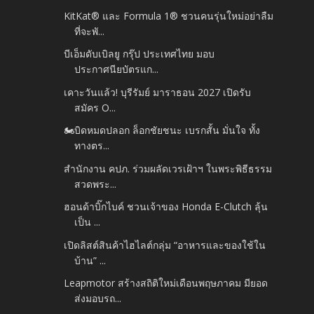
KitKat® และ Formula 1® ชวนคนรุ่นใหม่อย่าลืม
ที่จะพั...
บีเอ็มดับเบิลยู กรุ๊ป ประเทศไทย มอบ
ประกาศนียบัตรแก...
เคาะวันแล้ว! บุรีรัมย์ มาราธอน 2027 เปิดรับ
สมัคร O...
🏍️บิดหมดปลอก ล็อกชัยชนะ เบรกสั้น มั่นใจ ทั้ง
ทางตร...
สำนักงาน คปภ. ร่วมผลัดเวรเฝ้าฯ ในพระพิธีธรรม
สวดพระ...
ฮอนด้าบิ๊กไบค์ ชวนเจ้าของ Honda E-Clutch ลุ้น
เป็น ...
เปิดลิสต์สินค้าไฮไลต์กลุ่ม “อาหารและของใช้ใน
บ้าน” ...
Leapmotor สร้างสถิติใหม่เดือนพฤษภาคม มียอด
ส่งมอบรถ...