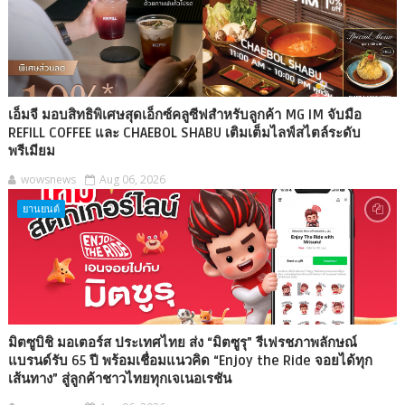
เอ็มจี มอบสิทธิพิเศษสุดเอ็กซ์คลูซีฟสำหรับลูกค้า MG IM จับมือ
REFILL COFFEE และ CHAEBOL SHABU เติมเต็มไลฟ์สไตล์ระดับ
พรีเมียม
wowsnews
Aug 06, 2026
ยานยนต์
มิตซูบิชิ มอเตอร์ส ประเทศไทย ส่ง “มิตซูรุ” รีเฟรชภาพลักษณ์
แบรนด์รับ 65 ปี พร้อมเชื่อมแนวคิด “Enjoy the Ride จอยได้ทุก
เส้นทาง” สู่ลูกค้าชาวไทยทุกเจเนอเรชัน