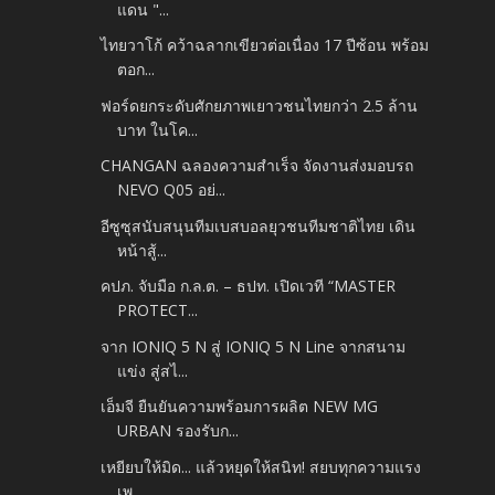
แดน "...
ไทยวาโก้ คว้าฉลากเขียวต่อเนื่อง 17 ปีซ้อน พร้อม
ตอก...
ฟอร์ดยกระดับศักยภาพเยาวชนไทยกว่า 2.5 ล้าน
บาท ในโค...
CHANGAN ฉลองความสำเร็จ จัดงานส่งมอบรถ
NEVO Q05 อย่...
อีซูซุสนับสนุนทีมเบสบอลยุวชนทีมชาติไทย เดิน
หน้าสู้...
คปภ. จับมือ ก.ล.ต. – ธปท. เปิดเวที “MASTER
PROTECT...
จาก IONIQ 5 N สู่ IONIQ 5 N Line จากสนาม
แข่ง สู่สไ...
เอ็มจี ยืนยันความพร้อมการผลิต NEW MG
URBAN รองรับก...
เหยียบให้มิด... แล้วหยุดให้สนิท! สยบทุกความแรง
เพ...