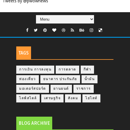
Tweets by @pwownews
TAGS
การเงิน การลงทุน
การตลาด
กีฬา
ท่องเที่ยว
ธนาคาร ประกันภัย
น้ำมัน
มอเตอร์สปอร์ต
ยานยนต์
ราชการ
ไลฟ์สไตล์
เศรษฐกิจ
สังคม
ไฮไลท์
BLOG ARCHIVE