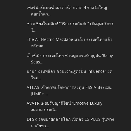
เพอร์ฟอร์แมนซ์ มอเตอร์ส กวาด 4 รางวัลใหญ่
ตอกย้ำคว...
ชาวเชียงใหม่มีเฮ! “วิริยะประกันภัย” เปิดจุดบริการ
ใ...
The All-Electric Mazda6e มาถึงประเทศไทยแล้ว
พร้อมส...
เอ็กซ์เผิง ประเทศไทย ชวนดูแลรถรับฤดูฝน ‘Rainy
Seas...
มาม่า x เทพลีลา ชวนเจาะสูตรปั้น Influencer ยุค
ใหม่...
ATLAS เข้าตาที่ปรึกษาการลงทุน FSSIA ประเมิน
JUMP+ ...
AVATR เผยปรัชญาดีไซน์ 'Emotive Luxury'
งดงาม ประณี...
DFSK รุกขยายตลาดโลก เปิดตัว E5 PLUS รุ่นพวง
มาลัยขว...