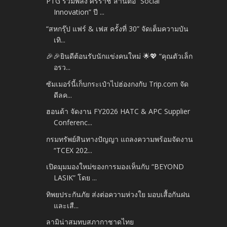
PTG รวมพลัง ศิริราช สานต่อ “Social
Innovation” ปี ...
“สหกรุ๊ป แฟร์ & เฟส ครั้งที่ 30” จัดเต็มความบัน
เทิ...
🎉🎉ยินดีต้อนรับนักแข่งคนใหม่ 🌟💖 “คุณตัวเล็ก
อรว...
ซัมเมอร์นี้เก็บกระเป๋าไปฮ่องกงกับ Trip.com จัด
ดีลค...
ฮอนด้า จัดงาน FY2026 HATC & APC Supplier
Conferenc...
กรมทรัพย์สินทางปัญญา แถลงความพร้อมจัดงาน
“TCEX 202...
เปิดมุมมองใหม่ของการมองเห็นกับ “BEYOND
LASIK” โดย ...
ทิพยประกันภัย ส่งต่อความห่วงใย มอบเสื้อกันฝน
และเสื...
ลามิน่าสมทบสภากาชาดไทย