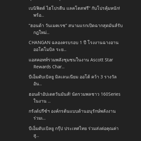
เบนิฟิตต์ ไฮโปรตีน แลคโตสฟรี” กับโปรคุ้มหนัก!
พร้อ...
“ฮอนด้า วันเมคเรซ” สนามแรกเปิดฉากสุดมันส์รับ
กฎใหม่...
CHANGAN ฉลองครบรอบ 1 ปี โรงงานฉางอาน
ออโตโมบิล ระย...
แอสคอทท์รวมพลังชุมชนในงาน Ascott Star
Rewards Char...
บีเอ็มดับเบิลยู มิลเลนเนียม ออโต้ คว้า 3 รางวัล
อัน...
ฮอนด้าอัปเดตวันมันส์! นัดรวมพลชาว 160Series
ในงาน ...
กรังด์ปรีซ์ฯ องค์กรต้นแบบด้านอนุรักษ์พลังงาน
ร่วมเ...
บีเอ็มดับเบิลยู กรุ๊ป ประเทศไทย ร่วมส่งต่อคุณค่า
สู...