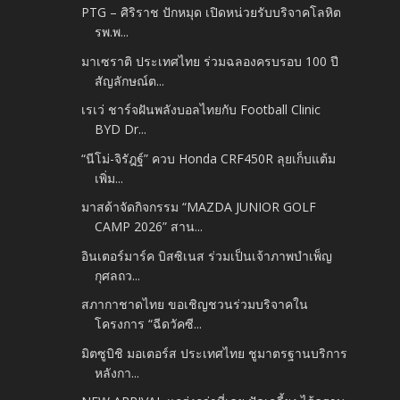
PTG – ศิริราช ปักหมุด เปิดหน่วยรับบริจาคโลหิต
รพ.พ...
มาเซราติ ประเทศไทย ร่วมฉลองครบรอบ 100 ปี
สัญลักษณ์ต...
เรเว่ ชาร์จฝันพลังบอลไทยกับ Football Clinic
BYD Dr...
“นีโม่-จิรัฎฐ์” ควบ Honda CRF450R ลุยเก็บแต้ม
เพิ่ม...
มาสด้าจัดกิจกรรม “MAZDA JUNIOR GOLF
CAMP 2026” สาน...
อินเตอร์มาร์ค บิสซิเนส ร่วมเป็นเจ้าภาพบำเพ็ญ
กุศลถว...
สภากาชาดไทย ขอเชิญชวนร่วมบริจาคใน
โครงการ “ฉีดวัคซี...
มิตซูบิชิ มอเตอร์ส ประเทศไทย ชูมาตรฐานบริการ
หลังกา...