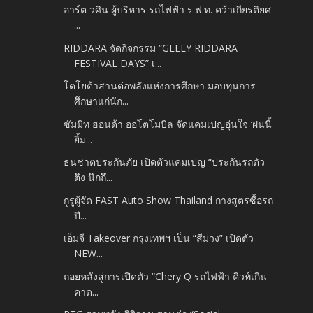
อาร์ต วศิน ผู้บริหาร รถไฟฟ้า ร.ฟ.ท. คว้าเกียรติยศ
...
RIDDARA จัดกิจกรรม “GEELY RIDDARA
FESTIVAL DAYS” เ...
โตโยต้าสานต่อพลังแห่งการศึกษา มอบทุนการ
ศึกษาแก่นัก...
ซัมมิท ฮอนด้า ออโตโมบิล จัดแคมเปญอุ่นใจ ‘ฝนนี้
ยิ้ม...
ธนชาตประกันภัย เปิดตัวแคมเปญ “ประกันรถตัว
ตึง นึกถึ...
กูรูผู้จัด FAST Auto Show Thailand กางสูตรซื้อรถ
ปี...
เอ็มจี Takeover กรุงเทพฯ เป็น “สีม่วง” เปิดตัว
NEW...
ถอยหลังสู่การเปิดตัว “Chery Q รถไฟฟ้า คิวท์เกิน
คาด...