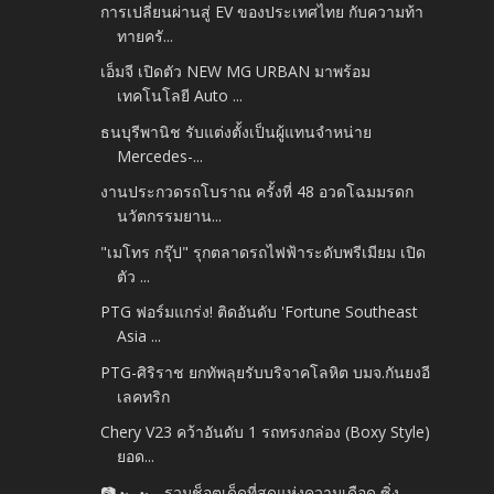
การเปลี่ยนผ่านสู่ EV ของประเทศไทย กับความท้า
ทายครั...
เอ็มจี เปิดตัว NEW MG URBAN มาพร้อม
เทคโนโลยี Auto ...
ธนบุรีพานิช รับแต่งตั้งเป็นผู้แทนจำหน่าย
Mercedes-...
งานประกวดรถโบราณ ครั้งที่ 48 อวดโฉมมรดก
นวัตกรรมยาน...
"เมโทร กรุ๊ป" รุกตลาดรถไฟฟ้าระดับพรีเมียม เปิด
ตัว ...
PTG ฟอร์มแกร่ง! ติดอันดับ 'Fortune Southeast
Asia ...
PTG-ศิริราช ยกทัพลุยรับบริจาคโลหิต บมจ.กันยงอี
เลคทริก
Chery V23 คว้าอันดับ 1 รถทรงกล่อง (Boxy Style)
ยอด...
📷 🏎️🏎️ รวมช็อตเด็ดที่สุดแห่งความเดือด ซิ่ง