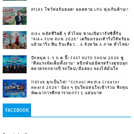
ATLAS โชว์ฟอร์มฮอต! ยอดขาย LPG พุ่งเกินต้าน!!
AIA+ พลัสชีวิตดี ๆ ทั่วไทย ชวนเปิดวาร์ปซิตี้รัน
“AIA+ FUN RUN 2026” เตรียมรองเท้าวิ่งให้พร้อม
แล้วมาวิ่ง ฟิน กินเที่ยว... 4 จังหวัด 4 ภาค ทั่วไทย!
ปักหมุด 1-5 ก.ค.นี้! FAST AUTO SHOW 2026 ชู
“ดีลแรงจัดเต็มทั้งงาน” ผนึกพันธมิตรสร้างสุขปลุก
ตลาดรถกลางปี รถใหม่/มือสอง จองได้มั่นใจ
TikTok ลุกเป็นไฟ! “School Media Creator
Award 2026” น้อง ๆ รุ่นใหม่สนใจเข้าร่วม ชิงทุน
พัฒนาการศึกษารวมกว่า 1 แสนบาท
FACEBOOK