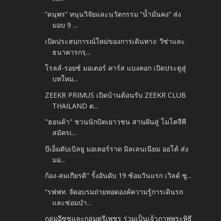
“ดนุพร” หนุนวิจัยและนวัตกรรม “น้ำมั่นคง” ส่ง
มอบ 9 ...
เปิดประสบการณ์ใหม่ของการเดินทาง: วีซ่าและ
ธนาคารกรุ...
โรลส์-รอยซ์ มอเตอร์ คาร์ส แบงคอก เปิดประตูสู่
บทใหม...
ZEEKR PRIMUS เปิดบ้านต้อนรับ ZEEKR CLUB
THAILAND ต...
"ฮอนด้า" ชวนนักบิดเยาวชน สานฝันสู่ โมโตจีพี
สมัครเ...
บีเอ็มดับเบิลยู มอเตอร์ราด มิลเลนเนียม ออโต้ ส่ง
มอ...
ก้อง-สมเกียรติ" รั้งอันดับ 19 ซ้อมวันแรก เวิลด์ ซู...
“รฟฟท. จัดอบรมถ่ายทอดองค์ความรู้การเดินรถ
และซ่อมบำ...
กลุ่มอีซูซุและกลุ่มตรีเพชร ร่วมเป็นเจ้าภาพพระพิธี