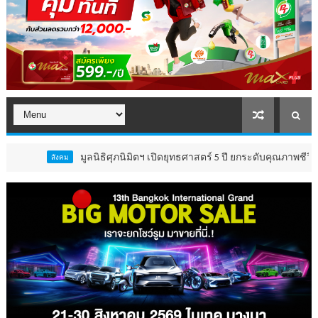
มูลนิธิศุภนิมิตฯ เปิดยุทธศาสตร์ 5 ปี ยกระดับคุณภาพชีวิต ‘เด็ก 
ังคม