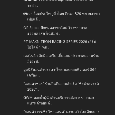
ระห่ำ...
🚛ตอบโจทย์รถใหญ่ทั่วไทย ดีเซล B20 ขยายสาขา
เพิ่มแล้...
OR Space ปักหมุดสาขาใหม่ โรงพยาบาล
ธรรมศาสตร์เฉลิมพ...
PT MAXNITRON RACING SERIES 2026 เสิร์ฟ
ไฮไลต์ “Twil...
เลอโนโว จับมือ เดวิด เบ็คแฮม ประกาศความร่วม
มือระดั...
มูลนิธิฮอนด้าประเทศไทย มอบคอมพิวเตอร์ 864
เครื่อง ...
“แลคตาซอย” ร่วมยินดีความสำเร็จ “ชิงช้าสวรรค์
2026”...
GWM ตอกย้ำผู้นำด้านบริการหลังการขายของ
แบรนด์รถยนต์...
“ฮอนด้า เรซซิ่ง ไทยแลนด์” ผงาดคว้าโพเดียมต่าง