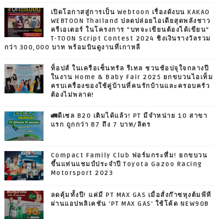
เปิดโอกาสสู่การเป็น Webtoon เรื่องดังบน KAKAO
WEBTOON Thailand ปลดปล่อยไอเดียสุดพลังชาว
ครีเอเตอร์ ในโครงการ “บทจะเขียนต้องได้เขียน”
T-TOON Script Contest 2024 ชิงเงินรางวัลรวม
กว่า 300,000 บาท พร้อมบินดูงานที่เกาหลี
ท็อปส์ ในเครือเซ็นทรัล รีเทล ชวนช้อปจุใจกลางปี
ในงาน Home & Baby Fair 2025 ยกขบวนไอเท็ม
ครบเครื่องของใช้คู่บ้านที่คนรักบ้านและครอบครัว
ต้องไม่พลาด!
🚛ดีเซล B20 เติมได้แล้ว! PT มีจำหน่าย 10 สาขา
แรก ถูกกว่า B7 ถึง 7 บาท/ลิตร
Compact Family Club ฟอร์มกระหึ่ม! ยกขบวน
ขึ้นแท่นแชมป์ประจำปี Toyota Gazoo Racing
Motorsport 2023
ลดคุ้มทั้งปี! แค่มี PT MAX GAS เมื่อสั่งก๊าซหุงต้มพีที
ผ่านแอปพลิเคชัน 'PT MAX GAS' ใช้โค้ด NEW90B