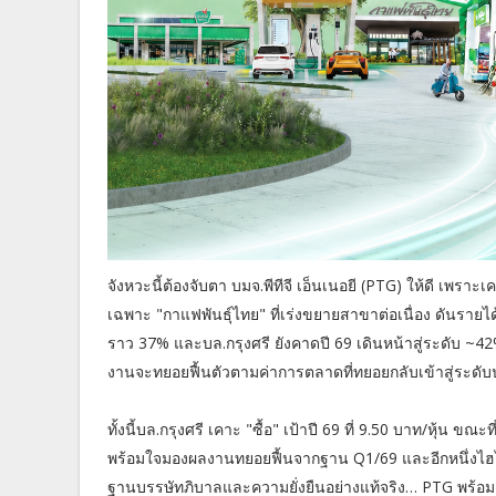
จังหวะนี้ต้องจับตา บมจ.พีทีจี เอ็นเนอยี (PTG) ให้ดี เพราะ
เฉพาะ "กาแฟพันธุ์ไทย" ที่เร่งขยายสาขาต่อเนื่อง ดันรายไ
ราว 37% และบล.กรุงศรี ยังคาดปี 69 เดินหน้าสู่ระดับ ~4
งานจะทยอยฟื้นตัวตามค่าการตลาดที่ทยอยกลับเข้าสู่ระดั
ทั้งนี้บล.กรุงศรี เคาะ "ซื้อ" เป้าปี 69 ที่ 9.50 บาท/หุ้น 
พร้อมใจมองผลงานทยอยฟื้นจากฐาน Q1/69 และอีกหนึ่งไฮไลท
ฐานบรรษัทภิบาลและความยั่งยืนอย่างแท้จริง… PTG พร้อมลุ