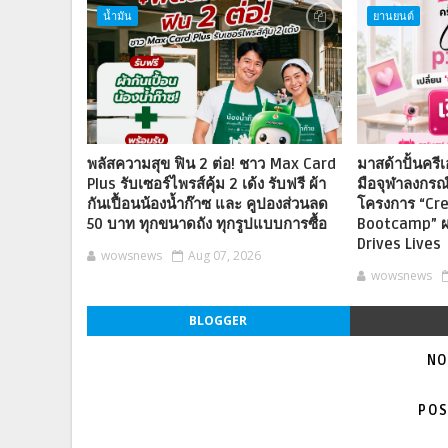
น้ำมัน
ยานยนต์
พลัสความสุข ฟิน 2 ต่อ! ชาว Max Card
มาสด้าปั้นครีเ
Plus รับเซอร์ไพรส์คุ้ม 2 เด้ง รับฟรี ผ้า
มือจุฬาลงกรณ
กันเปื้อนน้องน้ำก๊าซ และ คูปองส่วนลด
โครงการ “Cr
50 บาท ทุกขนาดถัง ทุกรูปแบบการซื้อ
Bootcamp” ผ
Drives Lives
wowsnews
Aug 07, 2026
wowsnews
BLOGGER
NO
POS