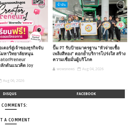
น้ำมัน
อเตอร์สู่เจ้าของธุรกิจจับ
ปั๊ม PT รับป้ายมาตรฐาน "หัวจ่ายเชื้อ
์มหาวิทยาลัยหนุน
เพลิงสีทอง" ตอกย้ำบริการโปร่งใส สร้าง
eatorPreneur
ความเชื่อมั่นผู้บริโภค
ลักดันแนวคิด Joy
wowsnews
Aug 04, 2026
Aug 06, 2026
DISQUS
FACEBOOK
 COMMENTS:
T A COMMENT