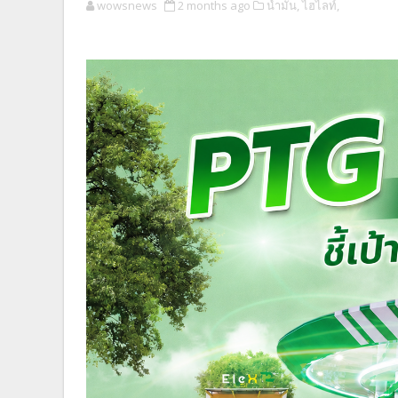
wowsnews
2 months ago
น้ำมัน,
ไฮไลท์,