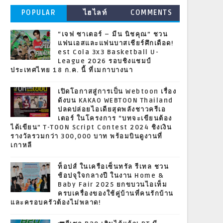
POPULAR
ไฮไลท์
COMMENTS
“เจฟ ซาเตอร์ – มีน นิชคุณ” ชวน
แฟนเอสและแฟนบาสเชียร์ศึกเดือด!
est Cola 3x3 Basketball U-
League 2026 รอบชิงแชมป์
ประเทศไทย 18 ก.ค. นี้ ที่เมกาบางนา
เปิดโอกาสสู่การเป็น Webtoon เรื่อง
ดังบน KAKAO WEBTOON Thailand
ปลดปล่อยไอเดียสุดพลังชาวครีเอ
เตอร์ ในโครงการ “บทจะเขียนต้อง
ได้เขียน” T-TOON Script Contest 2024 ชิงเงิน
รางวัลรวมกว่า 300,000 บาท พร้อมบินดูงานที่
เกาหลี
ท็อปส์ ในเครือเซ็นทรัล รีเทล ชวน
ช้อปจุใจกลางปี ในงาน Home &
Baby Fair 2025 ยกขบวนไอเท็ม
ครบเครื่องของใช้คู่บ้านที่คนรักบ้าน
และครอบครัวต้องไม่พลาด!