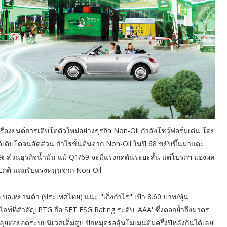
เครื่องยนต์การเติบโตตัวใหม่อย่างธุรกิจ Non-Oil กำลังโชว์ฟอร์มเด่น โดย
ด้เติบโตจนสัดส่วน กำไรขั้นต้นจาก Non-Oil ในปี 68 ขยับขึ้นมาแตะ
2% ส่วนธุรกิจน้ำมัน แม้ Q1/69 จะมีแรงกดดันระยะสั้น แต่โบรกฯ มองผล
บปกติ แถมรับแรงหนุนจาก Non-Oil
ขณะที่ บล.หยวนต้า (ประเทศไทย) แนะ "เก็งกำไร" เป้า 8.60 บาท/หุ้น
์ที่สำคัญ PTG ถือ SET ESG Rating ระดับ 'AAA' ซึ่งตอกย้ำถึงมาตร
ยต่อยอดระบบนิเวศเต็มสูบ ปักหมุดรอลุ้นโมเมนตัมครึ่งปีหลังกันได้เลย!