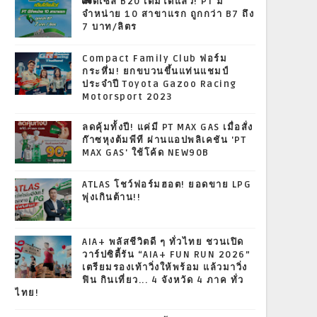
🚛ดีเซล B20 เติมได้แล้ว! PT มี
จำหน่าย 10 สาขาแรก ถูกกว่า B7 ถึง
7 บาท/ลิตร
Compact Family Club ฟอร์ม
กระหึ่ม! ยกขบวนขึ้นแท่นแชมป์
ประจำปี Toyota Gazoo Racing
Motorsport 2023
ลดคุ้มทั้งปี! แค่มี PT MAX GAS เมื่อสั่ง
ก๊าซหุงต้มพีที ผ่านแอปพลิเคชัน 'PT
MAX GAS' ใช้โค้ด NEW90B
ATLAS โชว์ฟอร์มฮอต! ยอดขาย LPG
พุ่งเกินต้าน!!
AIA+ พลัสชีวิตดี ๆ ทั่วไทย ชวนเปิด
วาร์ปซิตี้รัน “AIA+ FUN RUN 2026”
เตรียมรองเท้าวิ่งให้พร้อม แล้วมาวิ่ง
ฟิน กินเที่ยว... 4 จังหวัด 4 ภาค ทั่ว
ไทย!