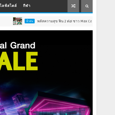
ไลฟ์สไตล์
กีฬา
พลัสความสุข ฟิน 2 ต่อ! ชาว Max Card Plus รับเซอร์ไพรส์คุ้ม 2 เด้
น้ำมัน