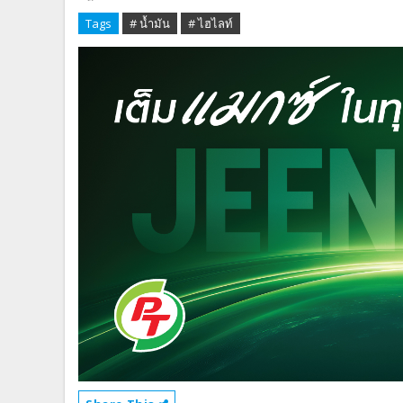
Tags
# น้ำมัน
# ไฮไลท์