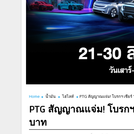
Home
น้ำมัน
ไฮไลท์
PTG สัญญาณแจ่ม! โบรกฯ เชียร์ "ซ
PTG สัญญาณแจ่ม! โบรกฯ เชี
บาท