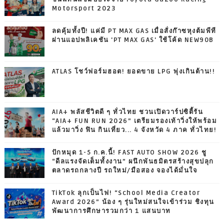
Motorsport 2023
ลดคุ้มทั้งปี! แค่มี PT MAX GAS เมื่อสั่งก๊าซหุงต้มพีที
ผ่านแอปพลิเคชัน 'PT MAX GAS' ใช้โค้ด NEW90B
ATLAS โชว์ฟอร์มฮอต! ยอดขาย LPG พุ่งเกินต้าน!!
AIA+ พลัสชีวิตดี ๆ ทั่วไทย ชวนเปิดวาร์ปซิตี้รัน
“AIA+ FUN RUN 2026” เตรียมรองเท้าวิ่งให้พร้อม
แล้วมาวิ่ง ฟิน กินเที่ยว... 4 จังหวัด 4 ภาค ทั่วไทย!
ปักหมุด 1-5 ก.ค.นี้! FAST AUTO SHOW 2026 ชู
“ดีลแรงจัดเต็มทั้งงาน” ผนึกพันธมิตรสร้างสุขปลุก
ตลาดรถกลางปี รถใหม่/มือสอง จองได้มั่นใจ
TikTok ลุกเป็นไฟ! “School Media Creator
Award 2026” น้อง ๆ รุ่นใหม่สนใจเข้าร่วม ชิงทุน
พัฒนาการศึกษารวมกว่า 1 แสนบาท