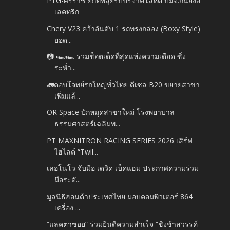
PTG-ศิริราช ยกทัพลุยรับบริจาคโลหิต บมจ.กันยงอี
เลคทริก
Chery V23 คว้าอันดับ 1 รถทรงกล่อง (Boxy Style)
ยอด...
📷 🏎️🏎️ รวมช็อตเด็ดที่สุดแห่งความเดือด ซิ่ง
ระห่ำ...
🚛ตอบโจทย์รถใหญ่ทั่วไทย ดีเซล B20 ขยายสาขา
เพิ่มแล้...
OR Space ปักหมุดสาขาใหม่ โรงพยาบาล
ธรรมศาสตร์เฉลิมพ...
PT MAXNITRON RACING SERIES 2026 เสิร์ฟ
ไฮไลต์ “Twil...
เลอโนโว จับมือ เดวิด เบ็คแฮม ประกาศความร่วม
มือระดั...
มูลนิธิฮอนด้าประเทศไทย มอบคอมพิวเตอร์ 864
เครื่อง ...
“แลคตาซอย” ร่วมยินดีความสำเร็จ “ชิงช้าสวรรค์