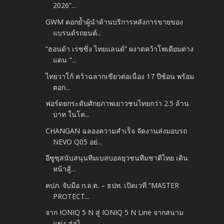
2026”...
GWM ตอกย้ำผู้นำด้านบริการหลังการขายของ
แบรนด์รถยนต์...
“ฮอนด้า เรซซิ่ง ไทยแลนด์” ผงาดคว้าโพเดียมต่าง
แดน "...
ไทยวาโก้ คว้าฉลากเขียวต่อเนื่อง 17 ปีซ้อน พร้อม
ตอก...
ฟอร์ดยกระดับศักยภาพเยาวชนไทยกว่า 2.5 ล้าน
บาท ในโค...
CHANGAN ฉลองความสำเร็จ จัดงานส่งมอบรถ
NEVO Q05 อย่...
อีซูซุสนับสนุนทีมเบสบอลยุวชนทีมชาติไทย เดิน
หน้าสู้...
คปภ. จับมือ ก.ล.ต. – ธปท. เปิดเวที “MASTER
PROTECT...
จาก IONIQ 5 N สู่ IONIQ 5 N Line จากสนาม
แข่ง สู่สไ...