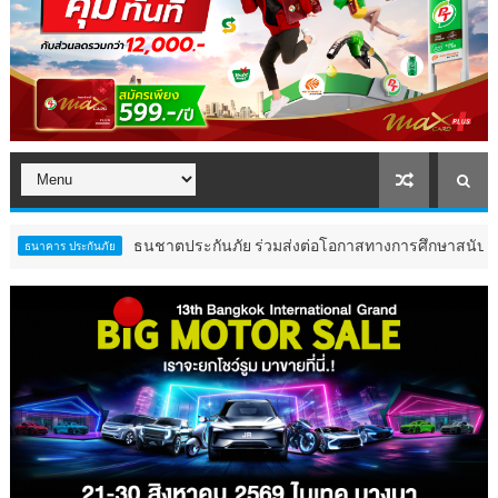
ธนชาตประกันภัย ร่วมส่งต่อโอกาสทางการศึกษาสนับสนุนอาหารกลางว
นภัย