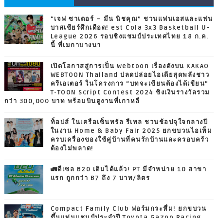
“เจฟ ซาเตอร์ – มีน นิชคุณ” ชวนแฟนเอสและแฟน
บาสเชียร์ศึกเดือด! est Cola 3x3 Basketball U-
League 2026 รอบชิงแชมป์ประเทศไทย 18 ก.ค.
นี้ ที่เมกาบางนา
เปิดโอกาสสู่การเป็น Webtoon เรื่องดังบน KAKAO
WEBTOON Thailand ปลดปล่อยไอเดียสุดพลังชาว
ครีเอเตอร์ ในโครงการ “บทจะเขียนต้องได้เขียน”
T-TOON Script Contest 2024 ชิงเงินรางวัลรวม
กว่า 300,000 บาท พร้อมบินดูงานที่เกาหลี
ท็อปส์ ในเครือเซ็นทรัล รีเทล ชวนช้อปจุใจกลางปี
ในงาน Home & Baby Fair 2025 ยกขบวนไอเท็ม
ครบเครื่องของใช้คู่บ้านที่คนรักบ้านและครอบครัว
ต้องไม่พลาด!
🚛ดีเซล B20 เติมได้แล้ว! PT มีจำหน่าย 10 สาขา
แรก ถูกกว่า B7 ถึง 7 บาท/ลิตร
Compact Family Club ฟอร์มกระหึ่ม! ยกขบวน
ขึ้นแท่นแชมป์ประจำปี Toyota Gazoo Racing