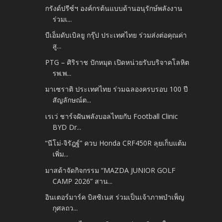
กรังด์ปรีซ์ฯ องค์กรต้นแบบด้านอนุรักษ์พลังงาน
ร่วมเ...
บีเอ็มดับเบิลยู กรุ๊ป ประเทศไทย ร่วมส่งต่อคุณค่า
สู...
PTG – ศิริราช ปักหมุด เปิดหน่วยรับบริจาคโลหิต
รพ.พ...
มาเซราติ ประเทศไทย ร่วมฉลองครบรอบ 100 ปี
สัญลักษณ์ต...
เรเว่ ชาร์จฝันพลังบอลไทยกับ Football Clinic
BYD Dr...
“นีโม่-จิรัฎฐ์” ควบ Honda CRF450R ลุยเก็บแต้ม
เพิ่ม...
มาสด้าจัดกิจกรรม “MAZDA JUNIOR GOLF
CAMP 2026” สาน...
อินเตอร์มาร์ค บิสซิเนส ร่วมเป็นเจ้าภาพบำเพ็ญ
กุศลถว...