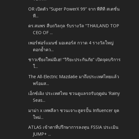
OR เปิดตัว “Super PowerX 99” จาก พีทีที สเตชั่น
ที...
ดร.สมพร สืบถวิลกุล รับรางวัล “THAILAND TOP
CEO OF ...
เพอร์ฟอร์แมนซ์ มอเตอร์ส กวาด 4 รางวัลใหญ่
ตอกย้ำคว...
ชาวเชียงใหม่มีเฮ! “วิริยะประกันภัย” เปิดจุดบริการ
ใ...
The All-Electric Mazda6e มาถึงประเทศไทยแล้ว
พร้อมส...
เอ็กซ์เผิง ประเทศไทย ชวนดูแลรถรับฤดูฝน ‘Rainy
Seas...
มาม่า x เทพลีลา ชวนเจาะสูตรปั้น Influencer ยุค
ใหม่...
ATLAS เข้าตาที่ปรึกษาการลงทุน FSSIA ประเมิน
JUMP+ ...