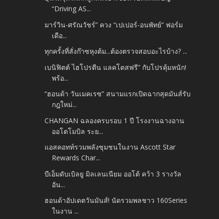
“Driving AS...
มาร์วิน-ศรัณวัชร์” ควง “เปเปอร์-อนพัทย์” ฟอร์ม
เดือ...
ทุกครั้งที่สั่งก๊าซหุงต้ม...ต้องตรวจสอบอะไรบ้าง? ...
เบนิฟิตต์ ไฮโปรตีน แลคโตสฟรี” กับโปรคุ้มหนัก!
พร้อ...
“ฮอนด้า วันเมคเรซ” สนามแรกเปิดฉากสุดมันส์รับ
กฎใหม่...
CHANGAN ฉลองครบรอบ 1 ปี โรงงานฉางอาน
ออโตโมบิล ระย...
แอสคอทท์รวมพลังชุมชนในงาน Ascott Star
Rewards Char...
บีเอ็มดับเบิลยู มิลเลนเนียม ออโต้ คว้า 3 รางวัล
อัน...
ฮอนด้าอัปเดตวันมันส์! นัดรวมพลชาว 160Series
ในงาน ...