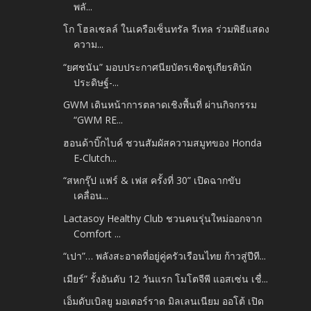
พลั...
โก โฮลเซลล์ ในเครือเซ็นทรัล รีเทล ร่วมพิธีแสดง
ความ...
“ยศชนัน” มอบประกาศนียบัตรเชิดชูเกียรตินัก
ประดิษฐ์-...
GWM เดินหน้าการตลาดเชิงพื้นที่ ผ่านกิจกรรม
“GWM RE...
ฮอนด้าบิ๊กไบค์ ชวนสัมผัสความสมูทของ Honda
E-Clutch...
“สหกรุ๊ป แฟร์ & เฟส ครั้งที่ 30” เปิดฉากขับ
เคลื่อน...
Lactasoy Healthy Club ชวนคนรุ่นใหม่ออกจาก
Comfort ...
“เปา”… พลังสะอาดที่อยู่คู่ครัวเรือนไทย ก้าวสู่ปีที...
เมียร์” รั้งอันดับ 12 วันแรก โมโตจีพี แอสเซ่น เชื่...
เอ็มดับเบิลยู มอเตอร์ราด มิลเลนเนียม ออโต้ เปิด