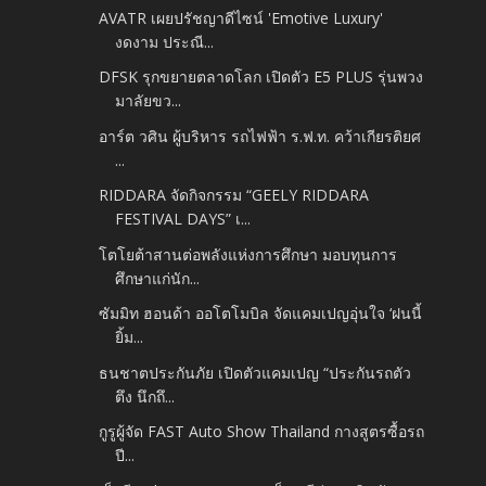
AVATR เผยปรัชญาดีไซน์ 'Emotive Luxury'
งดงาม ประณี...
DFSK รุกขยายตลาดโลก เปิดตัว E5 PLUS รุ่นพวง
มาลัยขว...
อาร์ต วศิน ผู้บริหาร รถไฟฟ้า ร.ฟ.ท. คว้าเกียรติยศ
...
RIDDARA จัดกิจกรรม “GEELY RIDDARA
FESTIVAL DAYS” เ...
โตโยต้าสานต่อพลังแห่งการศึกษา มอบทุนการ
ศึกษาแก่นัก...
ซัมมิท ฮอนด้า ออโตโมบิล จัดแคมเปญอุ่นใจ ‘ฝนนี้
ยิ้ม...
ธนชาตประกันภัย เปิดตัวแคมเปญ “ประกันรถตัว
ตึง นึกถึ...
กูรูผู้จัด FAST Auto Show Thailand กางสูตรซื้อรถ
ปี...