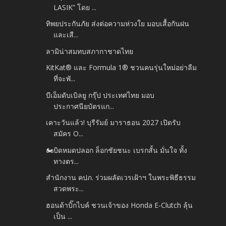
LASIK” โดย ...
ทิพยประกันภัย ส่งต่อความห่วงใย มอบเสื้อกันฝน
และเสื...
ลามิน่าสมทบสภากาชาดไทย
KitKat® และ Formula 1® ชวนคนรุ่นใหม่อย่าลืม
ที่จะพั...
บีเอ็มดับเบิลยู กรุ๊ป ประเทศไทย มอบ
ประกาศนียบัตรแก...
เคาะวันแล้ว! บุรีรัมย์ มาราธอน 2027 เปิดรับ
สมัคร O...
🏍️บิดหมดปลอก ล็อกชัยชนะ เบรกสั้น มั่นใจ ทั้ง
ทางตร...
สำนักงาน คปภ. ร่วมผลัดเวรเฝ้าฯ ในพระพิธีธรรม
สวดพระ...
ฮอนด้าบิ๊กไบค์ ชวนเจ้าของ Honda E-Clutch ลุ้น
เป็น ...