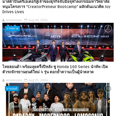
มาสด้าปั้นครีเอเตอร์สู่เจ้าของธุรกิจจับมือจุฬาลงกรณ์มหาวิทยาลัย
หนุนโครงการ “CreatorPreneur Bootcamp” ผลักดันแนวคิด Joy
Drives Lives
wowsnews
Aug 06, 2026
การตลาด
ไทยฮอนด้า พร้อมลุยครึ่งปีหลัง ชู Honda 160 Series นำทัพ เปิด
ตัวรถจักรยานยนต์ใหม่ 4 รุ่น ตอกย้ำความเป็นผู้นำตลาด
wowsnews
Aug 05, 2026
ยานยนต์