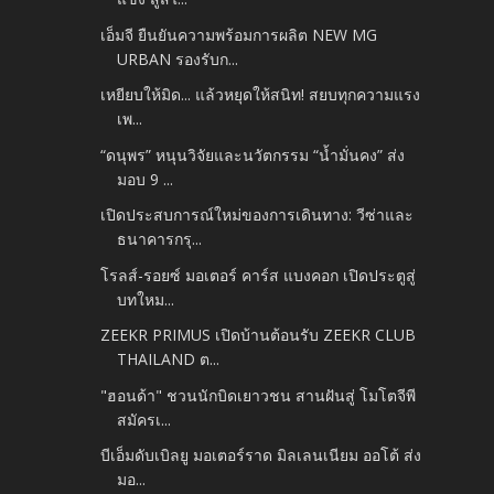
เอ็มจี ยืนยันความพร้อมการผลิต NEW MG
URBAN รองรับก...
เหยียบให้มิด... แล้วหยุดให้สนิท! สยบทุกความแรง
เพ...
“ดนุพร” หนุนวิจัยและนวัตกรรม “น้ำมั่นคง” ส่ง
มอบ 9 ...
เปิดประสบการณ์ใหม่ของการเดินทาง: วีซ่าและ
ธนาคารกรุ...
โรลส์-รอยซ์ มอเตอร์ คาร์ส แบงคอก เปิดประตูสู่
บทใหม...
ZEEKR PRIMUS เปิดบ้านต้อนรับ ZEEKR CLUB
THAILAND ต...
"ฮอนด้า" ชวนนักบิดเยาวชน สานฝันสู่ โมโตจีพี
สมัครเ...
บีเอ็มดับเบิลยู มอเตอร์ราด มิลเลนเนียม ออโต้ ส่ง
มอ...