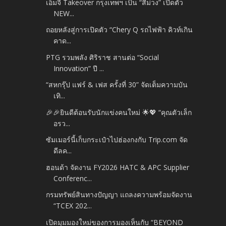
เอ็มจี Takeover กรุงเทพฯ เป็น “สีม่วง” เปิดตัว
NEW...
ถอยหลังสู่การเปิดตัว “Chery Q รถไฟฟ้า คิวท์เกิน
คาด...
PTG รวมพลัง ศิริราช สานต่อ “Social
Innovation” ปี ...
“สหกรุ๊ป แฟร์ & เฟส ครั้งที่ 30” จัดเต็มความบัน
เทิ...
🎉🎉ยินดีต้อนรับนักแข่งคนใหม่ 🌟💖 “คุณตัวเล็ก
อรว...
ซัมเมอร์นี้เก็บกระเป๋าไปฮ่องกงกับ Trip.com จัด
ดีลค...
ฮอนด้า จัดงาน FY2026 HATC & APC Supplier
Conferenc...
กรมทรัพย์สินทางปัญญา แถลงความพร้อมจัดงาน
“TCEX 202...
เปิดมุมมองใหม่ของการมองเห็นกับ “BEYOND