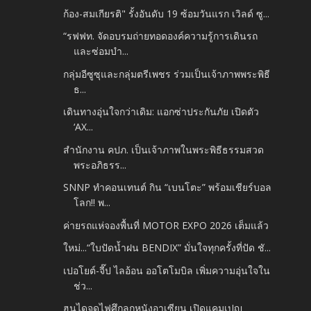
ก้อง-สมเกียรติ" รั้งอันดับ 19 ซ้อมวันแรก เวิลด์ ซู...
“รฟฟท. จัดอบรมถ่ายทอดองค์ความรู้การเดินรถ
และซ่อมบำ...
กลุ่มอีซูซุและกลุ่มตรีเพชร ร่วมเป็นเจ้าภาพพระพิธี
ธ...
เดินทางอุ่นใจกว่าเดิม: แอกซ่าประกันภัย เปิดตัว
‘AX...
สำนักงาน คปภ. เป็นเจ้าภาพในพระพิธีธรรมสวด
พระอภิธรร...
SNNP ทำคอนเทนต์ กิน “เบนโตะ” พร้อมเชียร์บอล
โลก!! พ...
ค่ายรถแห่จองพื้นที่ MOTOR EXPO 2026 เต็มแล้ว
ใหม่...“ใบปัดน้ำฝน BENDIX” มั่นใจทุกครั้งที่ปัด ชั...
เปอโยต์-จี๊ป ไลอ้อน ออโตโมบิล เพิ่มความอุ่นใจใน
ช่ว...
ฮุนไดจุดไฟศึกลูกหนังอาเซียน เปิดแคมเปญ