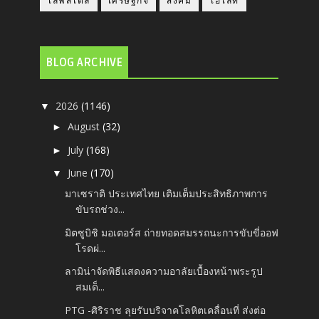
ไลฟ์สไตล์
เศรษฐกิจ
สังคม
ไฮไลท์
BLOG ARCHIVE
2026
(1146)
▼
August
(32)
►
July
(168)
►
June
(170)
▼
มาเซราติ ประเทศไทย เติมเต็มประสิทธิภาพการ
ขับรถช่วง...
มิตซูบิชิ มอเตอร์ส ถ่ายทอดสมรรถนะการขับขี่ออฟ
โรดผ่...
ลามิน่าจัดพิธีแสดงความอาลัยเบื้องหน้าพระรูป
สมเด็...
PTG -ศิริราช ลุยรับบริจาคโลหิตเคลื่อนที่ ส่งต่อ