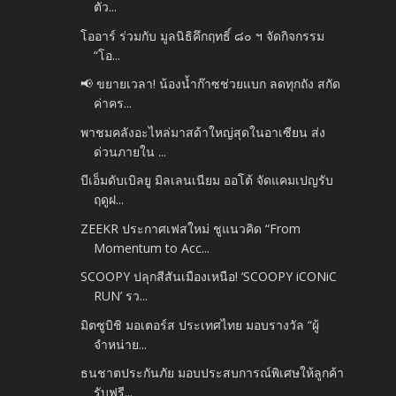
ตัว...
โออาร์ ร่วมกับ มูลนิธิคึกฤทธิ์ ๘๐ ฯ จัดกิจกรรม
“โอ...
📢 ขยายเวลา! น้องน้ำก๊าซช่วยแบก ลดทุกถัง สกัด
ค่าคร...
พาชมคลังอะไหล่มาสด้าใหญ่สุดในอาเซียน ส่ง
ด่วนภายใน ...
บีเอ็มดับเบิลยู มิลเลนเนียม ออโต้ จัดแคมเปญรับ
ฤดูฝ...
ZEEKR ประกาศเฟสใหม่ ชูแนวคิด “From
Momentum to Acc...
SCOOPY ปลุกสีสันเมืองเหนือ! ‘SCOOPY iCONiC
RUN’ รว...
มิตซูบิชิ มอเตอร์ส ประเทศไทย มอบรางวัล “ผู้
จำหน่าย...
ธนชาตประกันภัย มอบประสบการณ์พิเศษให้ลูกค้า
รับฟรี...