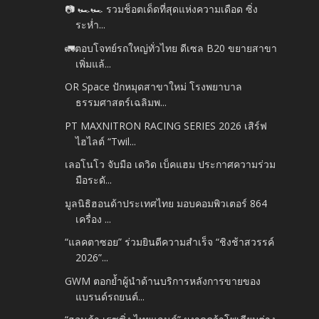
📷 🏎️🏎️ รวมช็อตเด็ดที่สุดแห่งความเดือด ซิ่ง
ระห่ำ...
🚛ตอบโจทย์รถใหญ่ทั่วไทย ดีเซล B20 ขยายสาขา
เพิ่มแล้...
OR Space ปักหมุดสาขาใหม่ โรงพยาบาล
ธรรมศาสตร์เฉลิมพ...
PT MAXNITRON RACING SERIES 2026 เสิร์ฟ
ไฮไลต์ “Twil...
เลอโนโว จับมือ เดวิด เบ็คแฮม ประกาศความร่วม
มือระดั...
มูลนิธิฮอนด้าประเทศไทย มอบคอมพิวเตอร์ 864
เครื่อง ...
“แลคตาซอย” ร่วมยินดีความสำเร็จ “ชิงช้าสวรรค์
2026”...
GWM ตอกย้ำผู้นำด้านบริการหลังการขายของ
แบรนด์รถยนต์...