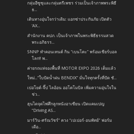
กลุ่มอีซูซุและกลุ่มตรีเพชร ร่วมเป็นเจ้าภาพพระพิธี
ธ...
เดินทางอุ่นใจกว่าเดิม: แอกซ่าประกันภัย เปิดตัว
‘AX...
สำนักงาน คปภ. เป็นเจ้าภาพในพระพิธีธรรมสวด
พระอภิธรร...
SNNP ทำคอนเทนต์ กิน “เบนโตะ” พร้อมเชียร์บอล
โลก!! พ...
ค่ายรถแห่จองพื้นที่ MOTOR EXPO 2026 เต็มแล้ว
ใหม่...“ใบปัดน้ำฝน BENDIX” มั่นใจทุกครั้งที่ปัด ชั...
เปอโยต์-จี๊ป ไลอ้อน ออโตโมบิล เพิ่มความอุ่นใจใน
ช่ว...
ฮุนไดจุดไฟศึกลูกหนังอาเซียน เปิดแคมเปญ
“Driving AS...
มาร์วิน-ศรัณวัชร์” ควง “เปเปอร์-อนพัทย์” ฟอร์ม
เดือ...