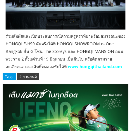
ร่วมสัมผัสและเปิดประสบการณ์ความหรูหราที่มาพร้อมสมรรถนะของ
HONGQI E-HS9 คันจริงได้ที่ HONGQI SHOWROOM ณ One
Bangkok ชั้น G โซน The Storeys และ HONGQI MANSION ถนน
พระราม 2 ตั้งแต่วันที่ 19 มิถุนายน เป็นต้นไป หรือติดตามราย
ละเอียดและจองสิทธิ์ทดลองขับได้ที่
www.hongqithailand.com
Tags
# ยานยนต์