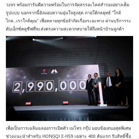
วงจร พร้อมการันตีความพร้อมในการจัดสรรอะไหล่สำรองอย่างเต็ม
รูปแบบ นอกจากนี้ยังมอบความอุ่นใจสูงสุด ภายใต้กลยุทธ์ “ใกล้
ไกล...เราใกล้คุณ” เพื่อทลายทุกข้อจำกัดเรื่องระยะทาง ผ่านบริการระ
ดับเอ็กซ์คลูซีฟที่จะส่งตรงความสะดวกสบายให้ถึงหน้าบ้านลูกค้า
เพื่อเป็นการเฉลิมฉลองการเปิดตัว เมโทร กรุ๊ป มอบข้อเสนอสุดพิเศษ
ช่วงแนะนำสำหรับ HONGQI E-HS9 เฉพาะ 400 คันแรก รับสิทธิ์ซื้อ