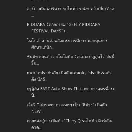
อาร์ต วศิน ผู้บริหาร รถไฟฟ้า ร.ฟ.ท. คว้าเกียรติยศ
...
RIDDARA จัดกิจกรรม “GEELY RIDDARA
FESTIVAL DAYS” เ...
โตโยต้าสานต่อพลังแห่งการศึกษา มอบทุนการ
ศึกษาแก่นัก...
ซัมมิท ฮอนด้า ออโตโมบิล จัดแคมเปญอุ่นใจ ‘ฝนนี้
ยิ้ม...
ธนชาตประกันภัย เปิดตัวแคมเปญ “ประกันรถตัว
ตึง นึกถึ...
กูรูผู้จัด FAST Auto Show Thailand กางสูตรซื้อรถ
ปี...
เอ็มจี Takeover กรุงเทพฯ เป็น “สีม่วง” เปิดตัว
NEW...
ถอยหลังสู่การเปิดตัว “Chery Q รถไฟฟ้า คิวท์เกิน
คาด...