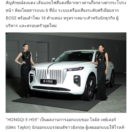
สัญลักษณ์ธงแดง เส้นแถบไฟสีแดงที่ลากยาวผ่านกึ่งกลางฝากระโปรง
หน้า ห้องโดยสารแบบ 6 ที่นั่ง ระบบเครื่องเสียงระดับพรีเมียมจาก
BOSE พร้อมลำโพง 16 ตำแหน่ง หรูหราเหมาะสำหรับนักธุรกิจ ผู้
บริหาร และครอบครัวยุคใหม่
"HONGQI E-HS9" เป็นผลงานการออกแบบของ ไจล์ส เทย์เลอร์
(Giles Taylor) นักออกแบบรถยนต์ชาวอังกฤษ ผู้เคยออกแบบให้โรลส์-