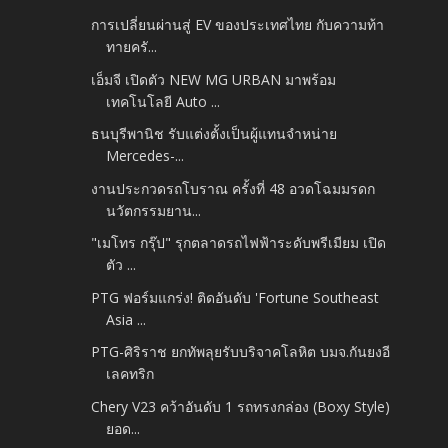
การเปลี่ยนผ่านสู่ EV ของประเทศไทย กับความท้า
ทายครั...
เอ็มจี เปิดตัว NEW MG URBAN มาพร้อม
เทคโนโลยี Auto ...
ธนบุรีพานิช รับแต่งตั้งเป็นผู้แทนจำหน่าย
Mercedes-...
งานประกวดรถโบราณ ครั้งที่ 48 อวดโฉมมรดก
นวัตกรรมยาน...
"เมโทร กรุ๊ป" รุกตลาดรถไฟฟ้าระดับพรีเมียม เปิด
ตัว ...
PTG ฟอร์มแกร่ง! ติดอันดับ 'Fortune Southeast
Asia ...
PTG-ศิริราช ยกทัพลุยรับบริจาคโลหิต บมจ.กันยงอี
เลคทริก
Chery V23 คว้าอันดับ 1 รถทรงกล่อง (Boxy Style)
ยอด...