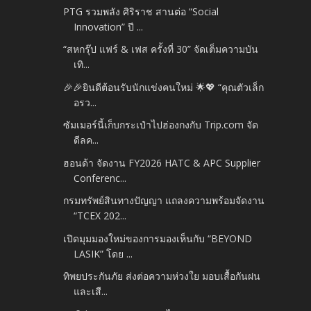
PTG รวมพลัง ศิริราช สานต่อ “Social
Innovation” ปี ...
“สหกรุ๊ป แฟร์ & เฟส ครั้งที่ 30” จัดเต็มความบัน
เทิ...
🎉🎉ยินดีต้อนรับนักแข่งคนใหม่ 🌟💖 “คุณตัวเล็ก
อรว...
ซัมเมอร์นี้เก็บกระเป๋าไปฮ่องกงกับ Trip.com จัด
ดีลค...
ฮอนด้า จัดงาน FY2026 HATC & APC Supplier
Conferenc...
กรมทรัพย์สินทางปัญญา แถลงความพร้อมจัดงาน
“TCEX 202...
เปิดมุมมองใหม่ของการมองเห็นกับ “BEYOND
LASIK” โดย ...
ทิพยประกันภัย ส่งต่อความห่วงใย มอบเสื้อกันฝน
และเสื...