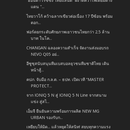
“ฮอนด้า เรซซิ่ง ไทยแลนด์” ผงาดคว้าโพเดียมต่าง
แดน "...
ไทยวาโก้ คว้าฉลากเขียวต่อเนื่อง 17 ปีซ้อน พร้อม
ตอก...
ฟอร์ดยกระดับศักยภาพเยาวชนไทยกว่า 2.5 ล้าน
บาท ในโค...
CHANGAN ฉลองความสำเร็จ จัดงานส่งมอบรถ
NEVO Q05 อย่...
อีซูซุสนับสนุนทีมเบสบอลยุวชนทีมชาติไทย เดิน
หน้าสู้...
คปภ. จับมือ ก.ล.ต. – ธปท. เปิดเวที “MASTER
PROTECT...
จาก IONIQ 5 N สู่ IONIQ 5 N Line จากสนาม
แข่ง สู่สไ...
เอ็มจี ยืนยันความพร้อมการผลิต NEW MG
URBAN รองรับก...
เหยียบให้มิด... แล้วหยุดให้สนิท! สยบทุกความแรง