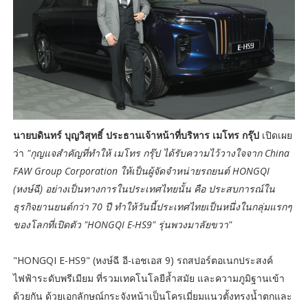
นายบดินทร์ บุญวิสุทธิ์ ประธานเจ้าหน้าที่บริหาร เมโทร กรุ๊ป
เปิดเผย
ว่า
"กุญแจสำคัญที่ทำให้ เมโทร กรุ๊ป ได้รับความไว้วางใจจาก China
FAW Group Corporation ให้เป็นผู้จัดจำหน่ายรถยนต์ HONGQI
(หงษ์ฉี) อย่างเป็นทางการในประเทศไทยนั้น คือ ประสบการณ์ใน
ธุรกิจยานยนต์กว่า 70 ปี ทำให้วันนี้ประเทศไทยเป็นหนึ่งในกลุ่มแรกๆ
ของโลกที่เปิดตัว "HONGQI E-HS9" รุ่นพวงมาลัยขวา"
"HONGQI E-HS9" (หงษ์ฉี อี-เอชเอส 9) รถสปอร์ตอเนกประสงค์
ไฟฟ้าระดับพรีเมียม ที่รวมเทคโนโลยีล้ำสมัย และความภูมิฐานเข้า
ด้วยกัน ด้วยเอกลักษณ์กระจังหน้าเป็นโครเมี่ยมแนวตั้งทรงน้ำตกและ