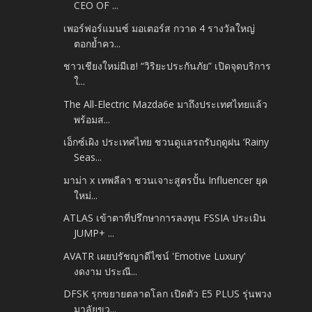
CEO OF ...
เพอร์ฟอร์แมนซ์ มอเตอร์ส กวาด 4 รางวัลใหญ่
ตอกย้ำคว...
ชาวเชียงใหม่มีเฮ! “วิริยะประกันภัย” เปิดจุดบริการ
ใ...
The All-Electric Mazda6e มาถึงประเทศไทยแล้ว
พร้อมส...
เอ็กซ์เผิง ประเทศไทย ชวนดูแลรถรับฤดูฝน ‘Rainy
Seas...
มาม่า x เทพลีลา ชวนเจาะสูตรปั้น Influencer ยุค
ใหม่...
ATLAS เข้าตาที่ปรึกษาการลงทุน FSSIA ประเมิน
JUMP+ ...
AVATR เผยปรัชญาดีไซน์ 'Emotive Luxury'
งดงาม ประณี...
DFSK รุกขยายตลาดโลก เปิดตัว E5 PLUS รุ่นพวง
มาลัยขว...