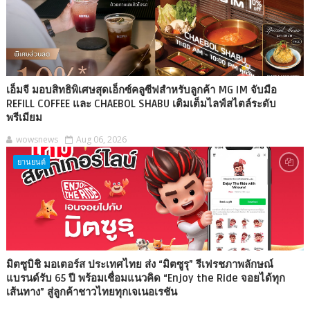
เอ็มจี มอบสิทธิพิเศษสุดเอ็กซ์คลูซีฟสำหรับลูกค้า MG IM จับมือ
REFILL COFFEE และ CHAEBOL SHABU เติมเต็มไลฟ์สไตล์ระดับ
พรีเมียม
wowsnews
Aug 06, 2026
ยานยนต์
มิตซูบิชิ มอเตอร์ส ประเทศไทย ส่ง “มิตซูรุ” รีเฟรชภาพลักษณ์
แบรนด์รับ 65 ปี พร้อมเชื่อมแนวคิด “Enjoy the Ride จอยได้ทุก
เส้นทาง” สู่ลูกค้าชาวไทยทุกเจเนอเรชัน