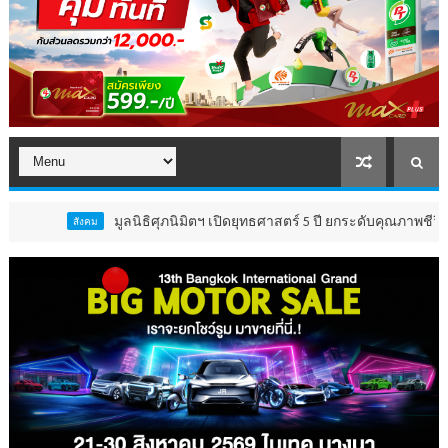
มูลนิธิศุภนิมิตฯ เปิดยุทธศาสตร์ 5 ปี ยกระดับคุณภาพชีวิต ‘เด็ก 4 ล
ม