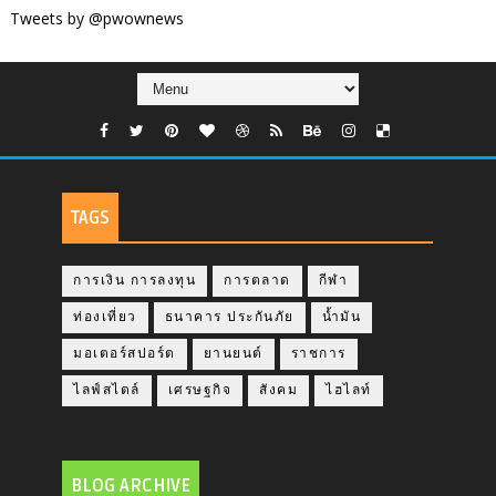
Tweets by @pwownews
TAGS
การเงิน การลงทุน
การตลาด
กีฬา
ท่องเที่ยว
ธนาคาร ประกันภัย
น้ำมัน
มอเตอร์สปอร์ต
ยานยนต์
ราชการ
ไลฟ์สไตล์
เศรษฐกิจ
สังคม
ไฮไลท์
BLOG ARCHIVE