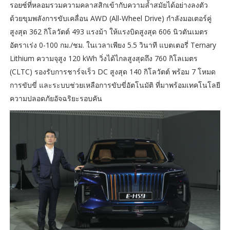
รอยซ์ที่หลอมรวมความคลาสสิกเข้ากับความล้ำสมัยได้อย่างลงตัว
ด้วยขุมพลังการขับเคลื่อน AWD (All-Wheel Drive) กำลังมอเตอร์คู่
สูงสุด 362 กิโลวัตต์ 493 แรงม้า ให้แรงบิดสูงสุด 606 นิวตันเมตร
อัตราเร่ง 0-100 กม./ชม. ในเวลาเพียง 5.5 วินาที แบตเตอรี่ Ternary
Lithium ความจุสูง 120 kWh วิ่งได้ไกลสูงสุดถึง 760 กิโลเมตร
(CLTC) รองรับการชาร์จเร็ว DC สูงสุด 140 กิโลวัตต์ พร้อม 7 โหมด
การขับขี่ และระบบช่วยเหลือการขับขี่อัตโนมัติ ที่มาพร้อมเทคโนโลยี
ความปลอดภัยอัจฉริยะรอบคัน