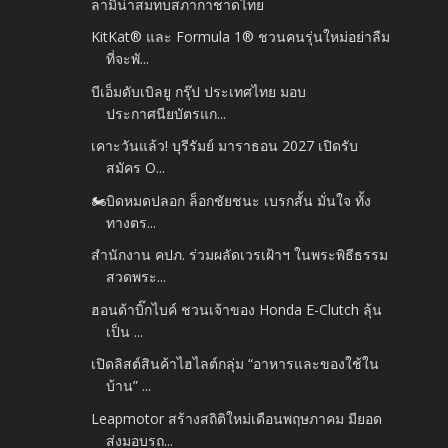
ลามิน่าสมทบสภากาชาดไทย
KitKat® และ Formula 1® ชวนคนรุ่นใหม่อย่าลืม
ที่จะพั...
บีเอ็มดับเบิลยู กรุ๊ป ประเทศไทย มอบ
ประกาศนียบัตรแก...
เคาะวันแล้ว! บุรีรัมย์ มาราธอน 2027 เปิดรับ
สมัคร O...
🏍️บิดหมดปลอก ล็อกชัยชนะ เบรกสั้น มั่นใจ ทั้ง
ทางตร...
สำนักงาน คปภ. ร่วมผลัดเวรเฝ้าฯ ในพระพิธีธรรม
สวดพระ...
ฮอนด้าบิ๊กไบค์ ชวนเจ้าของ Honda E-Clutch ลุ้น
เป็น ...
เปิดลิสต์สินค้าไฮไลต์กลุ่ม “อาหารและของใช้ใน
บ้าน” ...
Leapmotor สร้างสถิติใหม่เดือนพฤษภาคม มียอด
ส่งมอบรถ...