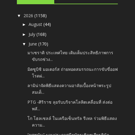
2026
(1158)
▼
August
(44)
►
July
(168)
►
June
(170)
▼
มาเซราติ ประเทศไทย เติมเต็มประสิทธิภาพการ
ขับรถช่วง...
มิตซูบิชิ มอเตอร์ส ถ่ายทอดสมรรถนะการขับขี่ออฟ
โรดผ่...
ลามิน่าจัดพิธีแสดงความอาลัยเบื้องหน้าพระรูป
สมเด็...
PTG -ศิริราช ลุยรับบริจาคโลหิตเคลื่อนที่ ส่งต่อ
พลั...
โก โฮลเซลล์ ในเครือเซ็นทรัล รีเทล ร่วมพิธีแสดง
ความ...
“ยศชนัน” มอบประกาศนียบัตรเชิดชูเกียรตินัก