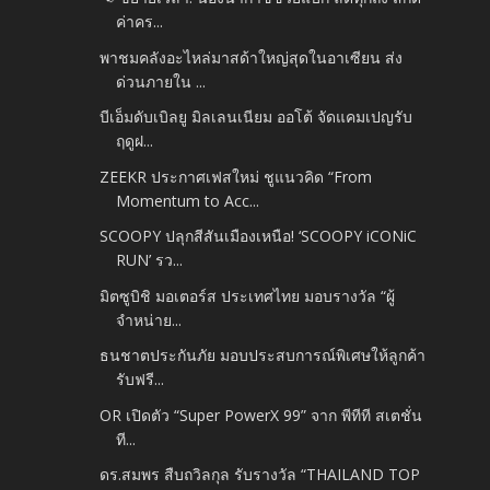
ค่าคร...
พาชมคลังอะไหล่มาสด้าใหญ่สุดในอาเซียน ส่ง
ด่วนภายใน ...
บีเอ็มดับเบิลยู มิลเลนเนียม ออโต้ จัดแคมเปญรับ
ฤดูฝ...
ZEEKR ประกาศเฟสใหม่ ชูแนวคิด “From
Momentum to Acc...
SCOOPY ปลุกสีสันเมืองเหนือ! ‘SCOOPY iCONiC
RUN’ รว...
มิตซูบิชิ มอเตอร์ส ประเทศไทย มอบรางวัล “ผู้
จำหน่าย...
ธนชาตประกันภัย มอบประสบการณ์พิเศษให้ลูกค้า
รับฟรี...
OR เปิดตัว “Super PowerX 99” จาก พีทีที สเตชั่น
ที...
ดร.สมพร สืบถวิลกุล รับรางวัล “THAILAND TOP