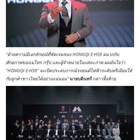
"ด้วยความมีเอกลักษณ์ที่ชัดเจนของ HONGQI E-HS9 ผนวกกับ
ศักยภาพของเมโทร กรุ๊ป และผู้จำหน่ายในแต่ละภาค ผมมั่นใจว่า
"HONGQI E-HS9" จะเปิดประสบการณ์รถยนต์ไฟฟ้าระดับพรีเมียมให้
กับลูกค้าชาวไทยได้อย่างแน่นอน"
นายบดินทร์
กล่าวทิ้งท้าย