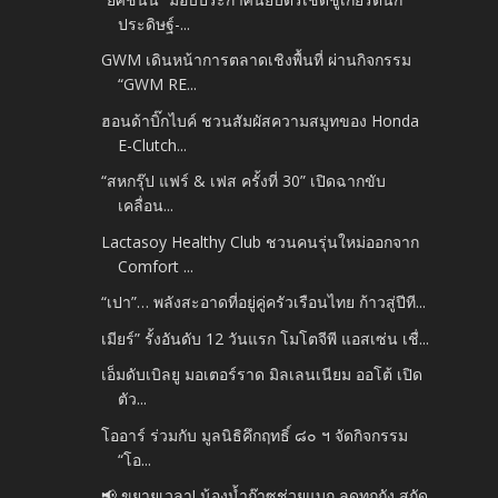
ประดิษฐ์-...
GWM เดินหน้าการตลาดเชิงพื้นที่ ผ่านกิจกรรม
“GWM RE...
ฮอนด้าบิ๊กไบค์ ชวนสัมผัสความสมูทของ Honda
E-Clutch...
“สหกรุ๊ป แฟร์ & เฟส ครั้งที่ 30” เปิดฉากขับ
เคลื่อน...
Lactasoy Healthy Club ชวนคนรุ่นใหม่ออกจาก
Comfort ...
“เปา”… พลังสะอาดที่อยู่คู่ครัวเรือนไทย ก้าวสู่ปีที...
เมียร์” รั้งอันดับ 12 วันแรก โมโตจีพี แอสเซ่น เชื่...
เอ็มดับเบิลยู มอเตอร์ราด มิลเลนเนียม ออโต้ เปิด
ตัว...
โออาร์ ร่วมกับ มูลนิธิคึกฤทธิ์ ๘๐ ฯ จัดกิจกรรม
“โอ...
📢 ขยายเวลา! น้องน้ำก๊าซช่วยแบก ลดทุกถัง สกัด