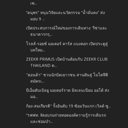
เพ...
“ดนุพร” หนุนวิจัยและนวัตกรรม “น้ำมั่นคง” ส่ง
มอบ 9 ...
เปิดประสบการณ์ใหม่ของการเดินทาง: วีซ่าและ
ธนาคารกรุ...
โรลส์-รอยซ์ มอเตอร์ คาร์ส แบงคอก เปิดประตูสู่
บทใหม...
ZEEKR PRIMUS เปิดบ้านต้อนรับ ZEEKR CLUB
THAILAND ต...
"ฮอนด้า" ชวนนักบิดเยาวชน สานฝันสู่ โมโตจีพี
สมัครเ...
บีเอ็มดับเบิลยู มอเตอร์ราด มิลเลนเนียม ออโต้ ส่ง
มอ...
ก้อง-สมเกียรติ" รั้งอันดับ 19 ซ้อมวันแรก เวิลด์ ซู...
“รฟฟท. จัดอบรมถ่ายทอดองค์ความรู้การเดินรถ
และซ่อมบำ...