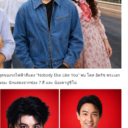
ม่ล่าสุดของรถไฟฟ้าสีแดง “Nobody Else Like You” พบ โตส อัครัช พระเอก
ภูษณะ นักแสดงจากช่อง 7 สี และ น้องคาปูชิโน่