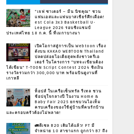
“เจฟ ซาเตอร์ – มีน นิชคุณ” ชวน
แฟนเอสและแฟนบาสเชียร์ศึกเดือด!
est Cola 3x3 Basketball U-
League 2026 รอบชิงแชมป์
ประเทศไทย 18 ก.ค. นี้ ที่เมกาบางนา
เปิดโอกาสสู่การเป็น Webtoon เรื่อง
ดังบน KAKAO WEBTOON Thailand
ปลดปล่อยไอเดียสุดพลังชาวครีเอ
เตอร์ ในโครงการ “บทจะเขียนต้อง
ได้เขียน” T-TOON Script Contest 2024 ชิงเงิน
รางวัลรวมกว่า 300,000 บาท พร้อมบินดูงานที่
เกาหลี
ท็อปส์ ในเครือเซ็นทรัล รีเทล ชวน
ช้อปจุใจกลางปี ในงาน Home &
Baby Fair 2025 ยกขบวนไอเท็ม
ครบเครื่องของใช้คู่บ้านที่คนรักบ้าน
และครอบครัวต้องไม่พลาด!
🚛ดีเซล B20 เติมได้แล้ว! PT มี
จำหน่าย 10 สาขาแรก ถูกกว่า B7 ถึง