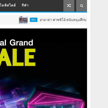
ไลฟ์สไตล์
กีฬา
ยามาฮ่า ฟาซซิโอ้ สนับสนุนศึกบาสเกตบอลเยาวชน Junior Baller Le
กีฬา