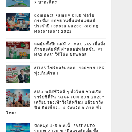
7 บาท/ลิตร
Compact Family Club ฟอร์ม
กระหึ่ม! ยกขบวนขึ้นแท่นแชมป์
ประจำปี Toyota Gazoo Racing
Motorsport 2023
ลดคุ้มทั้งปี! แค่มี PT MAX GAS เมื่อสั่ง
ก๊าซหุงต้มพีที ผ่านแอปพลิเคชัน 'PT
MAX GAS' ใช้โค้ด NEW90B
ATLAS โชว์ฟอร์มฮอต! ยอดขาย LPG
พุ่งเกินต้าน!!
AIA+ พลัสชีวิตดี ๆ ทั่วไทย ชวนเปิด
วาร์ปซิตี้รัน “AIA+ FUN RUN 2026”
เตรียมรองเท้าวิ่งให้พร้อม แล้วมาวิ่ง
ฟิน กินเที่ยว... 4 จังหวัด 4 ภาค ทั่ว
ไทย!
ปักหมุด 1-5 ก.ค.นี้! FAST AUTO
SHOW 2026 ชู “ดีลแรงจัดเต็มทั้ง