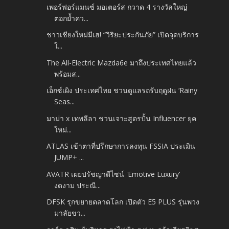
เพอร์ฟอร์แมนซ์ มอเตอร์ส กวาด 4 รางวัลใหญ่
ตอกย้ำคว...
ชาวเชียงใหม่มีเฮ! “วิริยะประกันภัย” เปิดจุดบริการ
ใ...
The All-Electric Mazda6e มาถึงประเทศไทยแล้ว
พร้อมส...
เอ็กซ์เผิง ประเทศไทย ชวนดูแลรถรับฤดูฝน ‘Rainy
Seas...
มาม่า x เทพลีลา ชวนเจาะสูตรปั้น Influencer ยุค
ใหม่...
ATLAS เข้าตาที่ปรึกษาการลงทุน FSSIA ประเมิน
JUMP+ ...
AVATR เผยปรัชญาดีไซน์ 'Emotive Luxury'
งดงาม ประณี...
DFSK รุกขยายตลาดโลก เปิดตัว E5 PLUS รุ่นพวง
มาลัยขว...