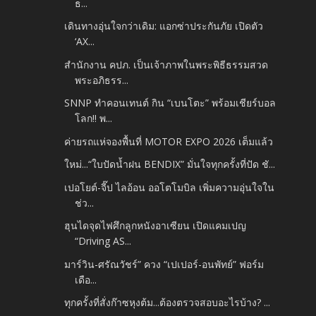
ธ...
เดินทางอุ่นใจกว่าเดิม: แอกซ่าประกันภัย เปิดตัว
‘AX...
สำนักงาน คปภ. เป็นเจ้าภาพในพระพิธีธรรมสวด
พระอภิธรร...
SNNP ทำคอนเทนต์ กิน “เบนโตะ” พร้อมเชียร์บอล
โลก!! พ...
ค่ายรถแห่จองพื้นที่ MOTOR EXPO 2026 เต็มแล้ว
ใหม่...“ใบปัดน้ำฝน BENDIX” มั่นใจทุกครั้งที่ปัด ชั...
เปอโยต์-จี๊ป ไลอ้อน ออโตโมบิล เพิ่มความอุ่นใจใน
ช่ว...
ฮุนไดจุดไฟศึกลูกหนังอาเซียน เปิดแคมเปญ
“Driving AS...
มาร์วิน-ศรัณวัชร์” ควง “เปเปอร์-อนพัทย์” ฟอร์ม
เดือ...
ทุกครั้งที่สั่งก๊าซหุงต้ม...ต้องตรวจสอบอะไรบ้าง? ...