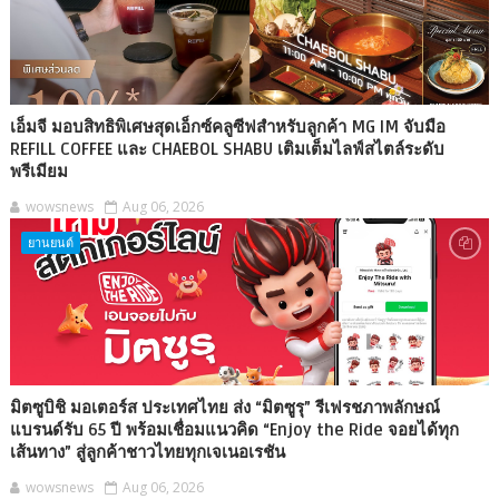
เอ็มจี มอบสิทธิพิเศษสุดเอ็กซ์คลูซีฟสำหรับลูกค้า MG IM จับมือ
REFILL COFFEE และ CHAEBOL SHABU เติมเต็มไลฟ์สไตล์ระดับ
พรีเมียม
wowsnews
Aug 06, 2026
ยานยนต์
มิตซูบิชิ มอเตอร์ส ประเทศไทย ส่ง “มิตซูรุ” รีเฟรชภาพลักษณ์
แบรนด์รับ 65 ปี พร้อมเชื่อมแนวคิด “Enjoy the Ride จอยได้ทุก
เส้นทาง” สู่ลูกค้าชาวไทยทุกเจเนอเรชัน
wowsnews
Aug 06, 2026