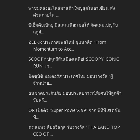
พาชมคลังอะไหล่มาสด้าใหญ่สุดในอาเซียน ส่ง
ด่วนภายใน ...
บีเอ็มดับเบิลยู มิลเลนเนียม ออโต้ จัดแคมเปญรับ
ฤดูฝ...
ZEEKR ประกาศเฟสใหม่ ชูแนวคิด “From
Momentum to Acc...
SCOOPY ปลุกสีสันเมืองเหนือ! ‘SCOOPY iCONiC
RUN’ รว...
มิตซูบิชิ มอเตอร์ส ประเทศไทย มอบรางวัล “ผู้
จำหน่าย...
ธนชาตประกันภัย มอบประสบการณ์พิเศษให้ลูกค้า
รับฟรี...
OR เปิดตัว “Super PowerX 99” จาก พีทีที สเตชั่น
ที...
ดร.สมพร สืบถวิลกุล รับรางวัล “THAILAND TOP
CEO OF ...