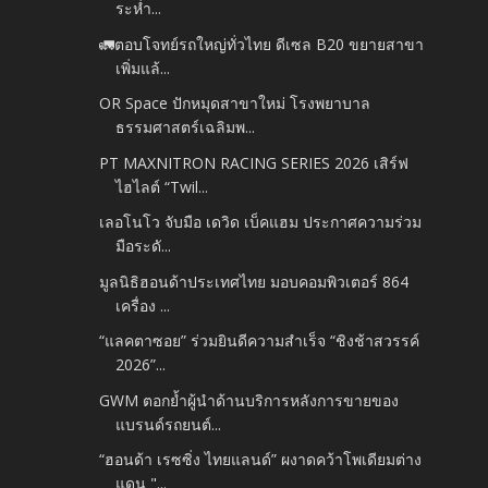
ระห่ำ...
🚛ตอบโจทย์รถใหญ่ทั่วไทย ดีเซล B20 ขยายสาขา
เพิ่มแล้...
OR Space ปักหมุดสาขาใหม่ โรงพยาบาล
ธรรมศาสตร์เฉลิมพ...
PT MAXNITRON RACING SERIES 2026 เสิร์ฟ
ไฮไลต์ “Twil...
เลอโนโว จับมือ เดวิด เบ็คแฮม ประกาศความร่วม
มือระดั...
มูลนิธิฮอนด้าประเทศไทย มอบคอมพิวเตอร์ 864
เครื่อง ...
“แลคตาซอย” ร่วมยินดีความสำเร็จ “ชิงช้าสวรรค์
2026”...
GWM ตอกย้ำผู้นำด้านบริการหลังการขายของ
แบรนด์รถยนต์...
“ฮอนด้า เรซซิ่ง ไทยแลนด์” ผงาดคว้าโพเดียมต่าง
แดน "...