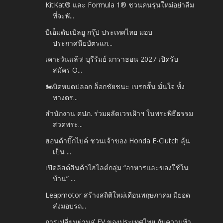
KitKat® และ Formula 1® ชวนคนรุ่นใหม่อย่าลืม
ที่จะพั...
บีเอ็มดับเบิลยู กรุ๊ป ประเทศไทย มอบ
ประกาศนียบัตรแก...
เคาะวันแล้ว! บุรีรัมย์ มาราธอน 2027 เปิดรับ
สมัคร O...
🏍️บิดหมดปลอก ล็อกชัยชนะ เบรกสั้น มั่นใจ ทั้ง
ทางตร...
สำนักงาน คปภ. ร่วมผลัดเวรเฝ้าฯ ในพระพิธีธรรม
สวดพระ...
ฮอนด้าบิ๊กไบค์ ชวนเจ้าของ Honda E-Clutch ลุ้น
เป็น ...
เปิดลิสต์สินค้าไฮไลต์กลุ่ม “อาหารและของใช้ใน
บ้าน” ...
Leapmotor สร้างสถิติใหม่เดือนพฤษภาคม มียอด
ส่งมอบรถ...
การเปลี่ยนผ่านสู่ EV ของประเทศไทย กับความท้า