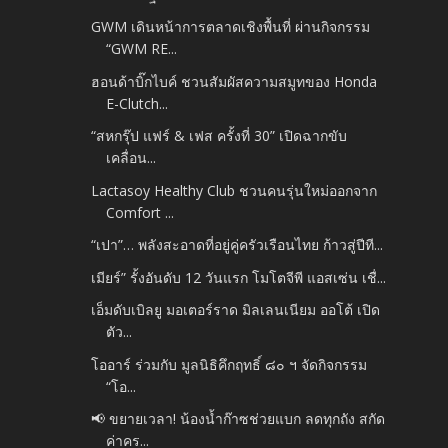
GWM เดินหน้าการตลาดเชิงพื้นที่ ผ่านกิจกรรม
“GWM RE...
ฮอนด้าบิ๊กไบค์ ชวนสัมผัสความสมูทของ Honda
E-Clutch...
“สหกรุ๊ป แฟร์ & เฟส ครั้งที่ 30” เปิดฉากขับ
เคลื่อน...
Lactasoy Healthy Club ชวนคนรุ่นใหม่ออกจาก
Comfort ...
“เปา”… พลังสะอาดที่อยู่คู่ครัวเรือนไทย ก้าวสู่ปีที...
เมียร์” รั้งอันดับ 12 วันแรก โมโตจีพี แอสเซ่น เชื่...
เอ็มดับเบิลยู มอเตอร์ราด มิลเลนเนียม ออโต้ เปิด
ตัว...
โออาร์ ร่วมกับ มูลนิธิคึกฤทธิ์ ๘๐ ฯ จัดกิจกรรม
“โอ...
📢 ขยายเวลา! น้องน้ำก๊าซช่วยแบก ลดทุกถัง สกัด
ค่าคร...