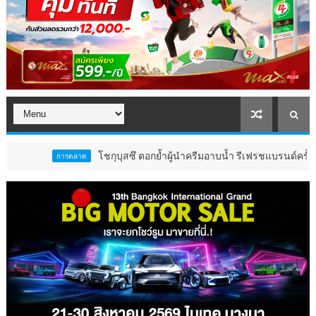
โชกุบุสซึ ตอกย้ำผู้นำครีมอาบน้ำ รีเฟรชแบรนด์ครั้งใหญ่ มุ่งเจาะ
การตลาด