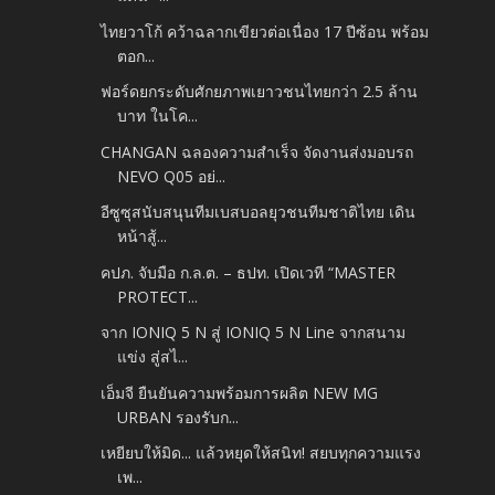
ไทยวาโก้ คว้าฉลากเขียวต่อเนื่อง 17 ปีซ้อน พร้อม
ตอก...
ฟอร์ดยกระดับศักยภาพเยาวชนไทยกว่า 2.5 ล้าน
บาท ในโค...
CHANGAN ฉลองความสำเร็จ จัดงานส่งมอบรถ
NEVO Q05 อย่...
อีซูซุสนับสนุนทีมเบสบอลยุวชนทีมชาติไทย เดิน
หน้าสู้...
คปภ. จับมือ ก.ล.ต. – ธปท. เปิดเวที “MASTER
PROTECT...
จาก IONIQ 5 N สู่ IONIQ 5 N Line จากสนาม
แข่ง สู่สไ...
เอ็มจี ยืนยันความพร้อมการผลิต NEW MG
URBAN รองรับก...
เหยียบให้มิด... แล้วหยุดให้สนิท! สยบทุกความแรง
เพ...