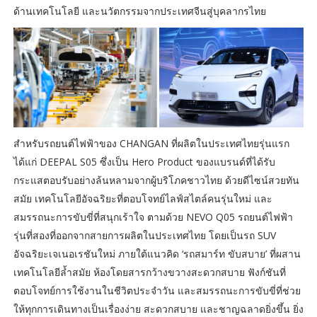
ด้านเทคโนโลยี และนวัตกรรมจากประเทศจีนสู่บุคลากรไทย
สำหรับรถยนต์ไฟฟ้าของ CHANGAN ที่ผลิตในประเทศไทยรุ่นแรก
ได้แก่ DEEPAL S05 ซึ่งเป็น Hero Product ของแบรนด์ที่ได้รับ
กระแสตอบรับอย่างล้นหลามจากผู้บริโภคชาวไทย ด้วยดีไซน์สวยทัน
สมัย เทคโนโลยีอัจฉริยะที่ตอบโจทย์ไลฟ์สไตล์คนรุ่นใหม่ และ
สมรรถนะการขับขี่ที่สนุกเร้าใจ ตามด้วย NEVO Q05 รถยนต์ไฟฟ้า
รุ่นที่สองที่ออกจากสายการผลิตในประเทศไทย โดยเป็นรถ SUV
อัจฉริยะเจเนอเรชันใหม่ ภายใต้แนวคิด ‘รถสมาร์ท ขับสบาย’ ที่ผสาน
เทคโนโลยีล้ำสมัย ห้องโดยสารกว้างขวางสะดวกสบาย ฟังก์ชันที่
ตอบโจทย์การใช้งานในชีวิตประจำวัน และสมรรถนะการขับขี่ที่ช่วย
ให้ทุกการเดินทางเป็นเรื่องง่าย สะดวกสบาย และชาญฉลาดยิ่งขึ้น ยิ่ง