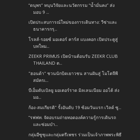
“ดนุพร” หนุนวิจัยและนวัตกรรม “น้ำมั่นคง” ส่ง
มอบ 9 ...
เปิดประสบการณ์ใหม่ของการเดินทาง: วีซ่าและ
ธนาคารกรุ...
โรลส์-รอยซ์ มอเตอร์ คาร์ส แบงคอก เปิดประตูสู่
บทใหม...
ZEEKR PRIMUS เปิดบ้านต้อนรับ ZEEKR CLUB
THAILAND ต...
"ฮอนด้า" ชวนนักบิดเยาวชน สานฝันสู่ โมโตจีพี
สมัครเ...
บีเอ็มดับเบิลยู มอเตอร์ราด มิลเลนเนียม ออโต้ ส่ง
มอ...
ก้อง-สมเกียรติ" รั้งอันดับ 19 ซ้อมวันแรก เวิลด์ ซู...
“รฟฟท. จัดอบรมถ่ายทอดองค์ความรู้การเดินรถ
และซ่อมบำ...
กลุ่มอีซูซุและกลุ่มตรีเพชร ร่วมเป็นเจ้าภาพพระพิธี