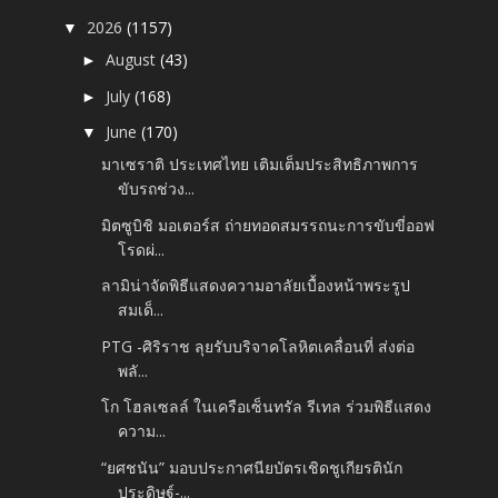
2026
(1157)
▼
August
(43)
►
July
(168)
►
June
(170)
▼
มาเซราติ ประเทศไทย เติมเต็มประสิทธิภาพการ
ขับรถช่วง...
มิตซูบิชิ มอเตอร์ส ถ่ายทอดสมรรถนะการขับขี่ออฟ
โรดผ่...
ลามิน่าจัดพิธีแสดงความอาลัยเบื้องหน้าพระรูป
สมเด็...
PTG -ศิริราช ลุยรับบริจาคโลหิตเคลื่อนที่ ส่งต่อ
พลั...
โก โฮลเซลล์ ในเครือเซ็นทรัล รีเทล ร่วมพิธีแสดง
ความ...
“ยศชนัน” มอบประกาศนียบัตรเชิดชูเกียรตินัก
ประดิษฐ์-...