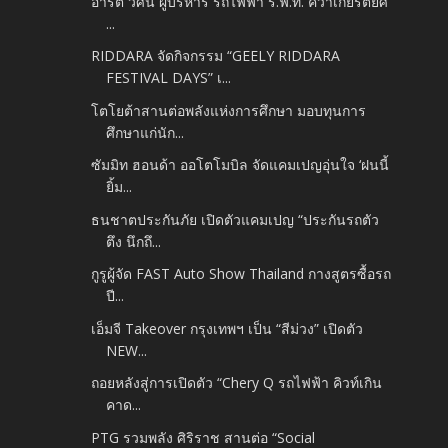
อาร์ต วศิน ผู้บริหาร รถไฟฟ้า ร.ฟ.ท. คว้าเกียรติยศ
...
RIDDARA จัดกิจกรรม “GEELY RIDDARA
FESTIVAL DAYS” เ...
โตโยต้าสานต่อพลังแห่งการศึกษา มอบทุนการ
ศึกษาแก่นัก...
ซัมมิท ฮอนด้า ออโตโมบิล จัดแคมเปญอุ่นใจ ‘ฝนนี้
ยิ้ม...
ธนชาตประกันภัย เปิดตัวแคมเปญ “ประกันรถตัว
ตึง นึกถึ...
กูรูผู้จัด FAST Auto Show Thailand กางสูตรซื้อรถ
ปี...
เอ็มจี Takeover กรุงเทพฯ เป็น “สีม่วง” เปิดตัว
NEW...
ถอยหลังสู่การเปิดตัว “Chery Q รถไฟฟ้า คิวท์เกิน
คาด...
PTG รวมพลัง ศิริราช สานต่อ “Social