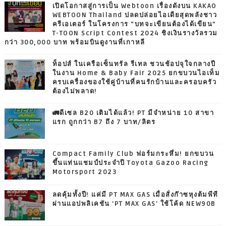
เปิดโอกาสสู่การเป็น Webtoon เรื่องดังบน KAKAO
WEBTOON Thailand ปลดปล่อยไอเดียสุดพลังชาว
ครีเอเตอร์ ในโครงการ “บทจะเขียนต้องได้เขียน”
T-TOON Script Contest 2024 ชิงเงินรางวัลรวม
กว่า 300,000 บาท พร้อมบินดูงานที่เกาหลี
ท็อปส์ ในเครือเซ็นทรัล รีเทล ชวนช้อปจุใจกลางปี
ในงาน Home & Baby Fair 2025 ยกขบวนไอเท็ม
ครบเครื่องของใช้คู่บ้านที่คนรักบ้านและครอบครัว
ต้องไม่พลาด!
🚛ดีเซล B20 เติมได้แล้ว! PT มีจำหน่าย 10 สาขา
แรก ถูกกว่า B7 ถึง 7 บาท/ลิตร
Compact Family Club ฟอร์มกระหึ่ม! ยกขบวน
ขึ้นแท่นแชมป์ประจำปี Toyota Gazoo Racing
Motorsport 2023
ลดคุ้มทั้งปี! แค่มี PT MAX GAS เมื่อสั่งก๊าซหุงต้มพีที
ผ่านแอปพลิเคชัน 'PT MAX GAS' ใช้โค้ด NEW90B