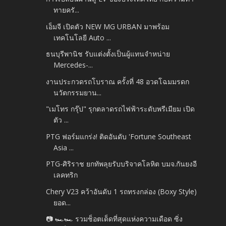
ทายครั...
เอ็มจี เปิดตัว NEW MG URBAN มาพร้อม
เทคโนโลยี Auto ...
ธนบุรีพานิช รับแต่งตั้งเป็นผู้แทนจำหน่าย
Mercedes-...
งานประกวดรถโบราณ ครั้งที่ 48 อวดโฉมมรดก
นวัตกรรมยาน...
"เมโทร กรุ๊ป" รุกตลาดรถไฟฟ้าระดับพรีเมียม เปิด
ตัว ...
PTG ฟอร์มแกร่ง! ติดอันดับ 'Fortune Southeast
Asia ...
PTG-ศิริราช ยกทัพลุยรับบริจาคโลหิต บมจ.กันยงอี
เลคทริก
Chery V23 คว้าอันดับ 1 รถทรงกล่อง (Boxy Style)
ยอด...
📷 🏎️🏎️ รวมช็อตเด็ดที่สุดแห่งความเดือด ซิ่ง