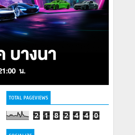
TOTAL PAGEVIEWS
2
1
8
2
4
4
0