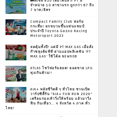
🚛ดีเซล B20 เติมได้แล้ว! PT มี
จำหน่าย 10 สาขาแรก ถูกกว่า B7 ถึง
7 บาท/ลิตร
Compact Family Club ฟอร์ม
กระหึ่ม! ยกขบวนขึ้นแท่นแชมป์
ประจำปี Toyota Gazoo Racing
Motorsport 2023
ลดคุ้มทั้งปี! แค่มี PT MAX GAS เมื่อสั่ง
ก๊าซหุงต้มพีที ผ่านแอปพลิเคชัน 'PT
MAX GAS' ใช้โค้ด NEW90B
ATLAS โชว์ฟอร์มฮอต! ยอดขาย LPG
พุ่งเกินต้าน!!
AIA+ พลัสชีวิตดี ๆ ทั่วไทย ชวนเปิด
วาร์ปซิตี้รัน “AIA+ FUN RUN 2026”
เตรียมรองเท้าวิ่งให้พร้อม แล้วมาวิ่ง
ฟิน กินเที่ยว... 4 จังหวัด 4 ภาค ทั่ว
ไทย!