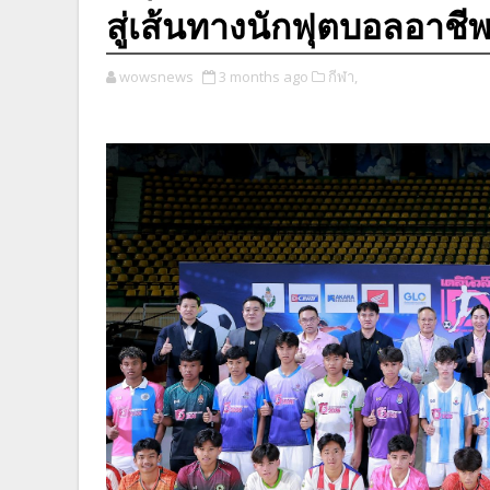
สู่เส้นทางนักฟุตบอลอาชี
wowsnews
3 months ago
กีฬา,