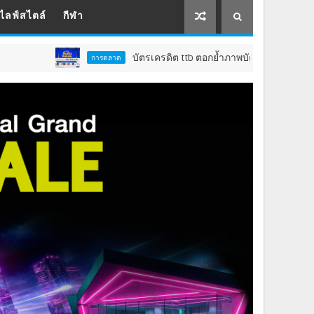
ไลฟ์สไตล์
กีฬา
บัตรเครดิต ttb ตอกย้ำภาพบัตรเครดิตของสายกินตัวจริง ส่งแคมเปญ
การตลาด