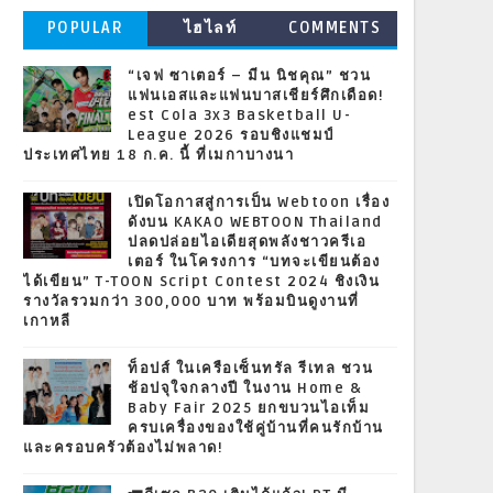
POPULAR
ไฮไลท์
COMMENTS
“เจฟ ซาเตอร์ – มีน นิชคุณ” ชวน
แฟนเอสและแฟนบาสเชียร์ศึกเดือด!
est Cola 3x3 Basketball U-
League 2026 รอบชิงแชมป์
ประเทศไทย 18 ก.ค. นี้ ที่เมกาบางนา
เปิดโอกาสสู่การเป็น Webtoon เรื่อง
ดังบน KAKAO WEBTOON Thailand
ปลดปล่อยไอเดียสุดพลังชาวครีเอ
เตอร์ ในโครงการ “บทจะเขียนต้อง
ได้เขียน” T-TOON Script Contest 2024 ชิงเงิน
รางวัลรวมกว่า 300,000 บาท พร้อมบินดูงานที่
เกาหลี
ท็อปส์ ในเครือเซ็นทรัล รีเทล ชวน
ช้อปจุใจกลางปี ในงาน Home &
Baby Fair 2025 ยกขบวนไอเท็ม
ครบเครื่องของใช้คู่บ้านที่คนรักบ้าน
และครอบครัวต้องไม่พลาด!