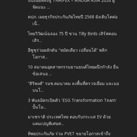
นับถอยหลังสู่ THAIFEX – ANUGA ASIA 2026 ผู้
จัดแนะ ...
คปภ. เผยธุรกิจประกันภัยไทยปี 2568 ยังเติบโตต่อ
เนื่...
ไทยวิวัฒน์ฉลอง 75 ปี ชวน Tilly Birds เสิร์ฟคอน
เสิร...
อีซูซุร่วมผลักดัน “หมัดเดียว เปลี่ยนได้” พลิก
โอกาส...
10 สมาคมอุตสาหกรรมยานยนต์ไทยผนึกกำลัง ยื่น
ข้อเสนอ ...
“สิริพงศ์” รมช.คมนาคม ลงพื้นที่ตรวจเยี่ยม และมอ
บนโ...
3 พันธมิตรเปิดตัว 'ESG Transformation Team'
ปั้นโม...
มาเซราติ ประเทศไทย ตอบรับกระแส EV ด้วย
แคมเปญพิเศษส...
ทิพยประกันภัย ร่วม PVET ขยายโอกาสเข้าถึง