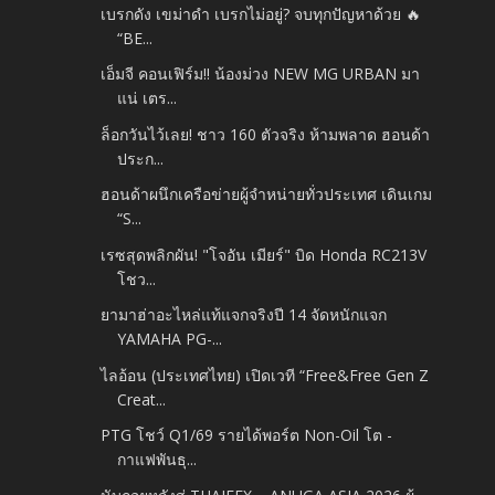
เบรกดัง เขม่าดำ เบรกไม่อยู่? จบทุกปัญหาด้วย 🔥
“BE...
เอ็มจี คอนเฟิร์ม!! น้องม่วง NEW MG URBAN มา
แน่ เตร...
ล็อกวันไว้เลย! ชาว 160 ตัวจริง ห้ามพลาด ฮอนด้า
ประก...
ฮอนด้าผนึกเครือข่ายผู้จำหน่ายทั่วประเทศ เดินเกม
“S...
เรซสุดพลิกผัน! "โจอัน เมียร์" บิด Honda RC213V
โชว...
ยามาฮ่าอะไหล่แท้แจกจริงปี 14 จัดหนักแจก
YAMAHA PG-...
ไลอ้อน (ประเทศไทย) เปิดเวที “Free&Free Gen Z
Creat...
PTG โชว์ Q1/69 รายได้พอร์ต Non-Oil โต -
กาแฟพันธุ...