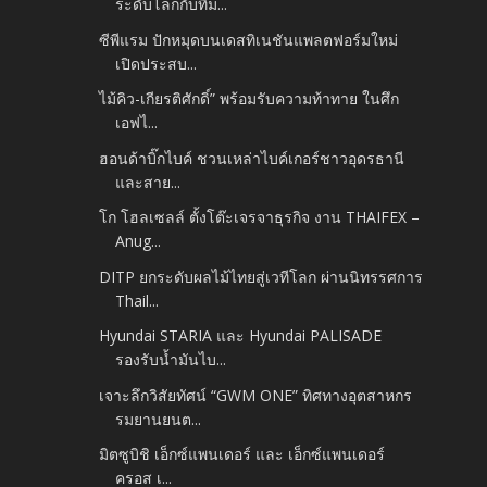
ระดับโลกกับทีม...
ซีพีแรม ปักหมุดบนเดสทิเนชันแพลตฟอร์มใหม่
เปิดประสบ...
ไม้คิว-เกียรติศักดิ์” พร้อมรับความท้าทาย ในศึก
เอฟไ...
ฮอนด้าบิ๊กไบค์ ชวนเหล่าไบค์เกอร์ชาวอุดรธานี
และสาย...
โก โฮลเซลล์ ตั้งโต๊ะเจรจาธุรกิจ งาน THAIFEX –
Anug...
DITP ยกระดับผลไม้ไทยสู่เวทีโลก ผ่านนิทรรศการ
Thail...
Hyundai STARIA และ Hyundai PALISADE
รองรับน้ำมันไบ...
เจาะลึกวิสัยทัศน์ “GWM ONE” ทิศทางอุตสาหกร
รมยานยนต...
มิตซูบิชิ เอ็กซ์แพนเดอร์ และ เอ็กซ์แพนเดอร์
ครอส เ...