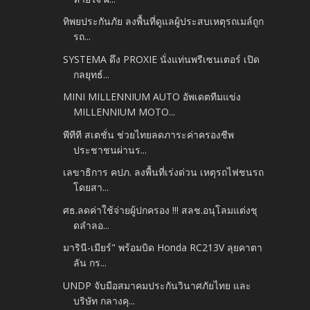
ทิพยประกันภัย ลงพื้นที่ดูแลผู้ประสบเหตุรถเมล์ถูก
รถ...
SYSTEMA ดึง PROXIE นั่งแท่นพรีเซนเตอร์ เปิด
กลยุทธ์...
MINI MILLENNIUM AUTO อัพเดตทีมแข่ง
MILLENNIUM MOTO...
พีทีที สเตชั่น ช่วยไทยลดภาระค่าครองชีพ
ประชาชนผ่านร...
เลขาธิการ คปภ. ลงพื้นที่เร่งด่วน เหตุรถไฟชนรถ
โดยสา...
ศธ.ลดค่าใช้จ่ายผู้ปกครอง !!! สลช.อนุโลมแต่งชุ
ดลำลอ...
มารินี-เมียร์" พร้อมบิด Honda RC213V ลุยคาตา
ลัน กร...
UNDP จับมือสมาคมประกันวินาศภัยไทย และ
บริษัท กลางคุ...