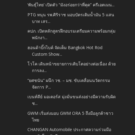
‘พันธุ์ไทย’ เปิดตัว “มังอร่อยกว่าที่คุด” ครีเอตเมน...
PTG หนุน รพ.ศิริราช มอบบัตรเติมน้ำมัน 5 แสน
บาท เสร...
คปภ. เปิดหลักสูตรฝึกอบรมเตรียมความพร้อมกลุ่ม
พนักงา...
ฮอนด้าบิ๊กไบค์ จัดเต็ม Bangkok Hot Rod
Custom Show...
โวโค เดินหน้าขยายการเติบโตอย่างต่อเนื่อง ด้วย
การลง...
“ยศชนัน” ผนึก วช. – มช. ขับเคลื่อนนวัตกรรม
จัดการ P...
เบนท์ลีย์ มอเตอร์ส มุ่งมั่นขนส่งอย่างมีความรับผิด
ช...
GWM เริ่มส่งมอบ GWM ORA 5 ถึงมือลูกค้าชาว
ไทย
CHANGAN Automobile ประกาศความร่วมมือ