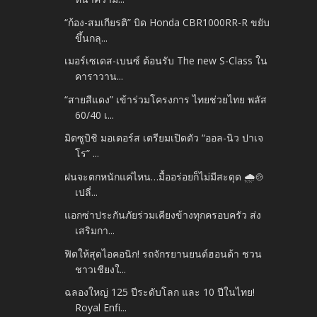
“ก้อง-สมเกียรติ” บิด Honda CBR1000RR-R ขยับ
ขึ้นกลุ...
เมอร์เซเดส-เบนซ์ ต้อนรับ The new S-Class ใน
คาราวาน...
“สายสีแดง” เข้าร่วมโครงการ ไทยช่วยไทย พลัส
60/40 เ...
มิตซูบิชิ มอเตอร์ส เตรียมเปิดตัว “ออล-นิว ปาเจ
โร” ...
ฝนจะตกหนักแค่ไหน…มื้ออร่อยก็ไม่มีสะดุด 🌧️🍲
เปลี่...
แอกซ่าประกันภัยร่วมเคียงข้างทุกครอบครัว ส่ง
เสริมกา...
ฟิตให้สุดไอคอนิก! รถจักรยานยนต์ฮอนด้า ชวน
ชาวเชียงใ...
ฉลองใหญ่ 125 ปีระดับโลก และ 10 ปีในไทย!
Royal Enfi...