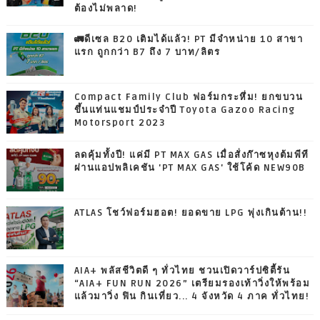
ต้องไม่พลาด!
🚛ดีเซล B20 เติมได้แล้ว! PT มีจำหน่าย 10 สาขา
แรก ถูกกว่า B7 ถึง 7 บาท/ลิตร
Compact Family Club ฟอร์มกระหึ่ม! ยกขบวน
ขึ้นแท่นแชมป์ประจำปี Toyota Gazoo Racing
Motorsport 2023
ลดคุ้มทั้งปี! แค่มี PT MAX GAS เมื่อสั่งก๊าซหุงต้มพีที
ผ่านแอปพลิเคชัน 'PT MAX GAS' ใช้โค้ด NEW90B
ATLAS โชว์ฟอร์มฮอต! ยอดขาย LPG พุ่งเกินต้าน!!
AIA+ พลัสชีวิตดี ๆ ทั่วไทย ชวนเปิดวาร์ปซิตี้รัน
“AIA+ FUN RUN 2026” เตรียมรองเท้าวิ่งให้พร้อม
แล้วมาวิ่ง ฟิน กินเที่ยว... 4 จังหวัด 4 ภาค ทั่วไทย!