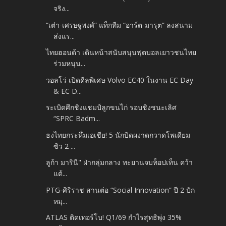
จริง...
“เต๋า-เศรษฐพงศ์” แท็กทีม “อาร์ต-มารุต” ลงสนาม
ส่งแร...
ไทยฮอนด้า เดินหน้าสนับสนุนฟุตบอลเยาวชนไทย
ร่วมหนุน...
วอลโว่ เปิดดีลพิเศษ Volvo EC40 ในงาน EC Day
& EC D...
ระเบิดศึกชิงแชมป์ลูกขนไก่ รอบชิงชนะเลิศ
“SPRC Badm...
ธงไทยกระหึ่มเอเชีย! 5 นักบิดผงาดกวาดโพเดียม
ซิว 2 ...
ลูก้า มารินี" ฝ่ากลุ่มกลาง ทะยานจบท็อปเท็น คว้า
แต้...
PTG-ศิริราช สานต่อ “Social Innovation” ปี 2 ปัก
หมุ...
ATLAS ติดเทอร์โบ! Q1/69 กำไรสุทธิพุ่ง 35%