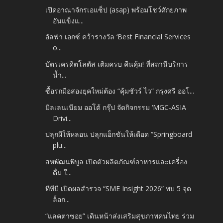
เปิดอาณาจักรเอแซ็ป (asap) พร้อมโชว์ศักยภาพ
อันแข็งแ...
อัลฟ่า เอกซ์ คว้ารางวัล ‘Best Financial Services
o...
บัตรเครดิตโลตัส เติมครบ คืนคุ้ม! ที่สถานีบริการ
น้ำ...
ซื้อรถมือสองยุคใหม่ต้อง “คุ้มชัวร์ ไว” กรุงศรี ออโ...
มิลเลนเนียม ออโต้ กรุ๊ป จัดกิจกรรม ‘MGC-ASIA
Drivi...
ปลุกผีให้หลอน ปลุกแอ็กชันให้เดือด “Springboard
plu...
สหพัฒนพิบูล เปิดตัวผลิตภัณฑ์อาหารและเครื่อง
ดื่ม ใ...
ทีทีบี เปิดผลสำรวจ “SME Insight 2026” พบ 5 จุด
ล็อก...
“แลคตาซอย” เดินหน้าส่งเสริมสุขภาพคนไทย ร่วม