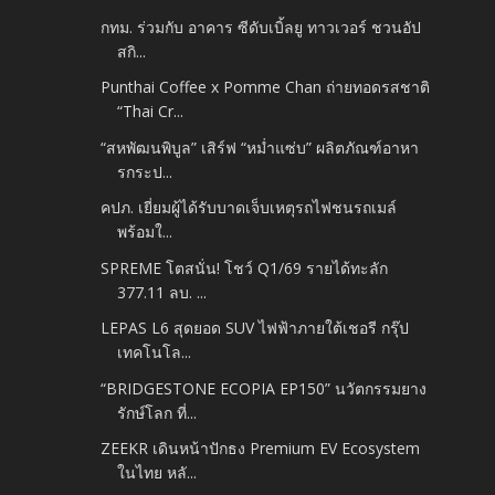
กทม. ร่วมกับ อาคาร ซีดับเบิ้ลยู ทาวเวอร์ ชวนอัป
สกิ...
Punthai Coffee x Pomme Chan ถ่ายทอดรสชาติ
“Thai Cr...
“สหพัฒนพิบูล” เสิร์ฟ “หม่ำแซ่บ” ผลิตภัณฑ์อาหา
รกระป...
คปภ. เยี่ยมผู้ได้รับบาดเจ็บเหตุรถไฟชนรถเมล์
พร้อมใ...
SPREME โตสนั่น! โชว์ Q1/69 รายได้ทะลัก
377.11 ลบ. ...
LEPAS L6 สุดยอด SUV ไฟฟ้าภายใต้เชอรี กรุ๊ป
เทคโนโล...
“BRIDGESTONE ECOPIA EP150” นวัตกรรมยาง
รักษ์โลก ที่...
ZEEKR เดินหน้าปักธง Premium EV Ecosystem
ในไทย หลั...