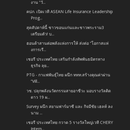
งาน “วั...
คปภ. เปิดเวที ASEAN Life Insurance Leadership
Prog...
สุดสัปดาห์นี้ ชาวขอนแก่นและชาวพระราม3
เตรียมตัว! บ...
ฮอนด้าสานต่อพลังแห่งการให้ ส่งต่อ “โอกาสแห่
งการเรี...
เชอรี ประเทศไทย เสริมกำลังทัพพันธมิตรทาง
ธุรกิจ ลุย...
PTG - กาแฟพันธุ์ไทย ผนึก ททท.สร้างคุณค่าผ่าน
“Vill...
วช. ปลุกพลังนวัตกรรมสายอาชีวะ มอบรางวัลติด
ดาว 19 ผ...
Survey ผนึก สยามฟาร์มาซี และ กิจมีชัย เฮลท์ ลง
นาม ...
เชอรี ประเทศไทย กวาด 5 รางวัลใหญ่เวที CHERY
Intern...