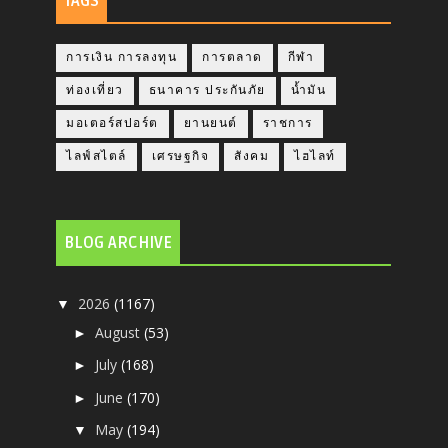
TAGS
การเงิน การลงทุน
การตลาด
กีฬา
ท่องเที่ยว
ธนาคาร ประกันภัย
น้ำมัน
มอเตอร์สปอร์ต
ยานยนต์
ราชการ
ไลฟ์สไตล์
เศรษฐกิจ
สังคม
ไฮไลท์
BLOG ARCHIVE
2026
(1167)
▼
August
(53)
►
July
(168)
►
June
(170)
►
May
(194)
▼