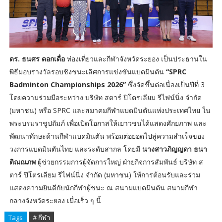
ดร. ธนศร ดอกเดื่อ
ท่องเที่ยวและกีฬาจังหวัดระยอง เป็นประธานใน
พิธีมอบรางวัลรอบชิงชนะเลิศการแข่งขันแบดมินตัน
“SPRC
Badminton Championships 2026”
ซึ่งจัดขึ้นต่อเนื่องเป็นปีที่ 3
โดยความร่วมมือระหว่าง บริษัท สตาร์ ปิโตรเลียม รีไฟน์นิ่ง จำกัด
(มหาชน) หรือ SPRC และสมาคมกีฬาแบดมินตันแห่งประเทศไทย ใน
พระบรมราชูปถัมภ์ เพื่อเปิดโอกาสให้เยาวชนได้แสดงศักยภาพ และ
พัฒนาทักษะด้านกีฬาแบดมินตัน พร้อมต่อยอดไปสู่ความสำเร็จของ
วงการแบดมินตันไทย และระดับสากล โดยมี
นางสาวภิญญดา ธนา
ติณณภพ
ผู้ช่วยกรรมการผู้จัดการใหญ่ ฝ่ายกิจการสัมพันธ์ บริษัท ส
ตาร์ ปิโตรเลียม รีไฟน์นิ่ง จำกัด (มหาชน) ให้การต้อนรับและร่วม
แสดงความยินดีกับนักกีฬาผู้ชนะ ณ สนามแบดมินตัน สนามกีฬา
กลางจังหวัดระยอง เมื่อเร็ว ๆ นี้
Tags
# กีฬา