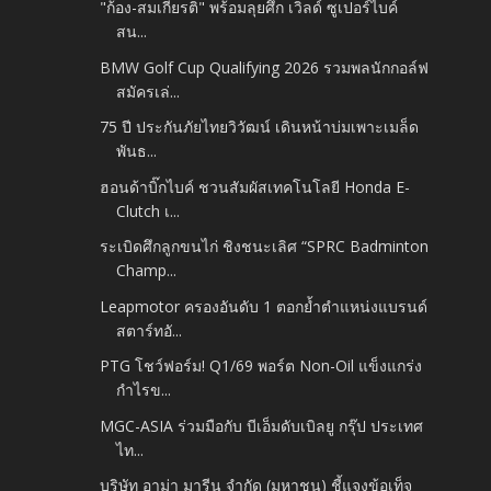
"ก้อง-สมเกียรติ" พร้อมลุยศึก เวิลด์ ซูเปอร์ไบค์
สน...
BMW Golf Cup Qualifying 2026 รวมพลนักกอล์ฟ
สมัครเล่...
75 ปี ประกันภัยไทยวิวัฒน์ เดินหน้าบ่มเพาะเมล็ด
พันธ...
ฮอนด้าบิ๊กไบค์ ชวนสัมผัสเทคโนโลยี Honda E-
Clutch เ...
ระเบิดศึกลูกขนไก่ ชิงชนะเลิศ “SPRC Badminton
Champ...
Leapmotor ครองอันดับ 1 ตอกย้ำตำแหน่งแบรนด์
สตาร์ทอั...
PTG โชว์ฟอร์ม! Q1/69 พอร์ต Non-Oil แข็งแกร่ง
กำไรข...
MGC-ASIA ร่วมมือกับ บีเอ็มดับเบิลยู กรุ๊ป ประเทศ
ไท...
บริษัท อาม่า มารีน จำกัด (มหาชน) ชี้แจงข้อเท็จ