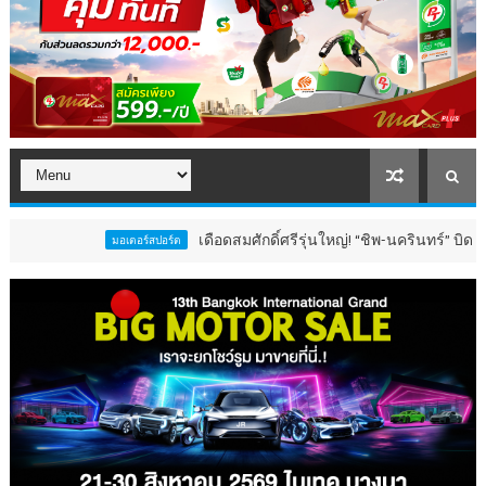
เดือดสมศักดิ์ศรีรุ่นใหญ่! “ชิพ-นครินทร์” บิด Honda
มอเตอร์สปอร์ต