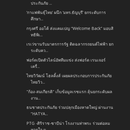
ประกันภัย ...
‘กาแฟพันธุ์ไทย’ ผนึก ‘มทร.ธัญบุรี’ ยกระดับการ
ศึกษา...
กรุงศรี ออโต้ ส่งแคมเปญ “Welcome Back” มอบสิ
ทธิพิเ...
เรเว่ขานรับมาตรการรัฐ ติดฉลากรถยนต์ไฟฟ้า ยก
ระดับคว...
ฟอร์ดเปิดตัวไลน์อัพทีมแข่ง ส่งฟอร์ด เรนเจอร์
เครื่...
ไทยวิวัฒน์ โฮลดิ้งส์ เผยผลประกอบการประกันภัย
ไทยวิว...
"ก้อง-สมเกียรติ" เก็บข้อมูลเรซแรก ลุ้นยกระดับผล
งาน...
ธนชาตประกันภัย ร่วมปลุกเมืองหาดใหญ่ ผ่านงาน
“HATYA...
PTG -ศิริราช-ซาบีน่า โรงงานท่าพระ ร่วมต่อลม
หายใจ ผ...