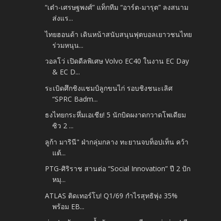
“เต๋า-เศรษฐพงศ์” แท็กทีม “อาร์ต-มารุต” ลงสนาม
ส่งแร...
ไทยฮอนด้า เดินหน้าสนับสนุนฟุตบอลเยาวชนไทย
ร่วมหนุน...
วอลโว่ เปิดดีลพิเศษ Volvo EC40 ในงาน EC Day
& EC D...
ระเบิดศึกชิงแชมป์ลูกขนไก่ รอบชิงชนะเลิศ
“SPRC Badm...
ธงไทยกระหึ่มเอเชีย! 5 นักบิดผงาดกวาดโพเดียม
ซิว 2 ...
ลูก้า มารินี" ฝ่ากลุ่มกลาง ทะยานจบท็อปเท็น คว้า
แต้...
PTG-ศิริราช สานต่อ “Social Innovation” ปี 2 ปัก
หมุ...
ATLAS ติดเทอร์โบ! Q1/69 กำไรสุทธิพุ่ง 35%
พร้อม EB...