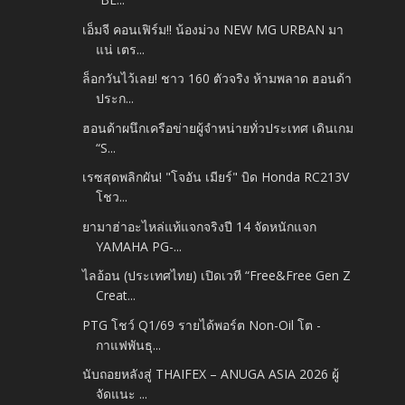
เอ็มจี คอนเฟิร์ม!! น้องม่วง NEW MG URBAN มา
แน่ เตร...
ล็อกวันไว้เลย! ชาว 160 ตัวจริง ห้ามพลาด ฮอนด้า
ประก...
ฮอนด้าผนึกเครือข่ายผู้จำหน่ายทั่วประเทศ เดินเกม
“S...
เรซสุดพลิกผัน! "โจอัน เมียร์" บิด Honda RC213V
โชว...
ยามาฮ่าอะไหล่แท้แจกจริงปี 14 จัดหนักแจก
YAMAHA PG-...
ไลอ้อน (ประเทศไทย) เปิดเวที “Free&Free Gen Z
Creat...
PTG โชว์ Q1/69 รายได้พอร์ต Non-Oil โต -
กาแฟพันธุ...
นับถอยหลังสู่ THAIFEX – ANUGA ASIA 2026 ผู้
จัดแนะ ...