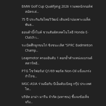
BMW Golf Cup Qualifying 2026 รวมพลนักกอล์ฟ
สมัครเล่...
75 ปี ประกันภัยไทยวิวัฒน์ เดินหน้าบ่มเพาะเมล็ด
พันธ...
ฮอนด้าบิ๊กไบค์ ชวนสัมผัสเทคโนโลยี Honda E-
Clutch เ...
ระเบิดศึกลูกขนไก่ ชิงชนะเลิศ “SPRC Badminton
Champ...
Leapmotor ครองอันดับ 1 ตอกย้ำตำแหน่งแบรนด์
สตาร์ทอั...
PTG โชว์ฟอร์ม! Q1/69 พอร์ต Non-Oil แข็งแกร่ง
กำไรข...
MGC-ASIA ร่วมมือกับ บีเอ็มดับเบิลยู กรุ๊ป ประเทศ
ไท...
บริษัท อาม่า มารีน จำกัด (มหาชน) ชี้แจงข้อเท็จ
จริง...