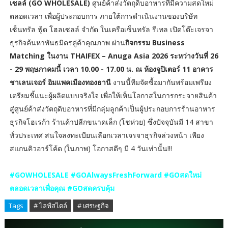
เซลล์ (GO WHOLESALE)
ศูนย์ค้าส่งวัตถุดิบอาหารที่มีความสดใหม่
ตลอดเวลา เพื่อผู้ประกอบการ ภายใต้การดำเนินงานของบริษัท
เซ็นทรัล ฟู้ด โฮลเซลล์ จำกัด ในเครือเซ็นทรัล รีเทล เปิดโต๊ะเจรจา
ธุรกิจค้นหาพันธมิตรคู่ค้าคุณภาพ ผ่าน
กิจกรรม Business
Matching ในงาน THAIFEX – Anuga Asia 2026 ระหว่างวันที่ 26
- 29 พฤษภาคมนี้ เวลา 10.00 - 17.00 น. ณ ห้องจูปิเตอร์ 11 อาคาร
ชาเลนเจอร์ อิมแพคเมืองทองธานี
งานนี้ทีมจัดซื้อมากันพร้อมเพรียง
เตรียมชี้แนะผู้ผลิตแบบจริงใจ เพื่อให้เห็นโอกาสในการกระจายสินค้า
สู่ศูนย์ค้าส่งวัตถุดิบอาหารที่มีกลุ่มลูกค้าเป็นผู้ประกอบการร้านอาหาร
ธุรกิจโฮเรก้า ร้านค้าปลีกขนาดเล็ก (โชห่วย) ซึ่งปัจจุบันมี 14 สาขา
ทั่วประเทศ สนใจลงทะเบียนเลือกเวลาเจรจาธุรกิจล่วงหน้า เพียง
สแกนคิวอาร์โค้ด (ในภาพ) โอกาสดีๆ มี 4 วันเท่านั้น!!!
#GOWHOLESALE #GOAlwaysFreshForward #GOสดใหม่
ตลอดเวลาเพื่อคุณ #GOสดครบคุ้ม
Tags
# ไลฟ์สไตล์
# เศรษฐกิจ