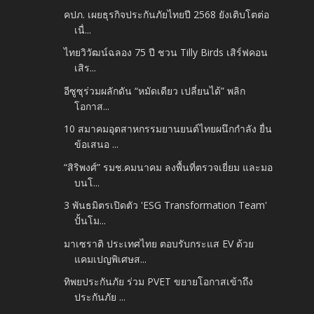
คปภ. เผยธุรกิจประกันภัยไทยปี 2568 ยังเติบโตต่อ
เนื่...
ไทยวิวัฒน์ฉลอง 75 ปี ชวน Tilly Birds เสิร์ฟคอน
เสิร...
อีซูซุร่วมผลักดัน “หมัดเดียว เปลี่ยนได้” พลิก
โอกาส...
10 สมาคมอุตสาหกรรมยานยนต์ไทยผนึกกำลัง ยื่น
ข้อเสนอ ...
“สิริพงศ์” รมช.คมนาคม ลงพื้นที่ตรวจเยี่ยม และมอ
บนโ...
3 พันธมิตรเปิดตัว 'ESG Transformation Team'
ปั้นโม...
มาเซราติ ประเทศไทย ตอบรับกระแส EV ด้วย
แคมเปญพิเศษส...
ทิพยประกันภัย ร่วม PVET ขยายโอกาสเข้าถึง
ประกันภัย ...