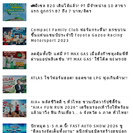
🚛ดีเซล B20 เติมได้แล้ว! PT มีจำหน่าย 10 สาขา
แรก ถูกกว่า B7 ถึง 7 บาท/ลิตร
Compact Family Club ฟอร์มกระหึ่ม! ยกขบวน
ขึ้นแท่นแชมป์ประจำปี Toyota Gazoo Racing
Motorsport 2023
ลดคุ้มทั้งปี! แค่มี PT MAX GAS เมื่อสั่งก๊าซหุงต้มพีที
ผ่านแอปพลิเคชัน 'PT MAX GAS' ใช้โค้ด NEW90B
ATLAS โชว์ฟอร์มฮอต! ยอดขาย LPG พุ่งเกินต้าน!!
AIA+ พลัสชีวิตดี ๆ ทั่วไทย ชวนเปิดวาร์ปซิตี้รัน
“AIA+ FUN RUN 2026” เตรียมรองเท้าวิ่งให้พร้อม
แล้วมาวิ่ง ฟิน กินเที่ยว... 4 จังหวัด 4 ภาค ทั่วไทย!
ปักหมุด 1-5 ก.ค.นี้! FAST AUTO SHOW 2026 ชู
“ดีลแรงจัดเต็มทั้งงาน” ผนึกพันธมิตรสร้างสุขปลุก