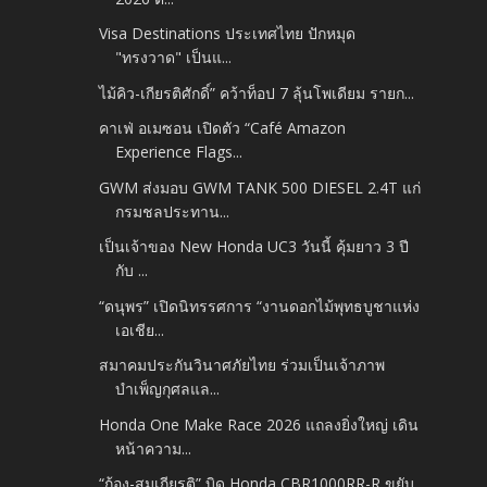
Visa Destinations ประเทศไทย ปักหมุด
"ทรงวาด" เป็นแ...
ไม้คิว-เกียรติศักดิ์” คว้าท็อป 7 ลุ้นโพเดียม รายก...
คาเฟ่ อเมซอน เปิดตัว “Café Amazon
Experience Flags...
GWM ส่งมอบ GWM TANK 500 DIESEL 2.4T แก่
กรมชลประทาน...
เป็นเจ้าของ New Honda UC3 วันนี้ คุ้มยาว 3 ปี
กับ ...
“ดนุพร” เปิดนิทรรศการ “งานดอกไม้พุทธบูชาแห่ง
เอเชีย...
สมาคมประกันวินาศภัยไทย ร่วมเป็นเจ้าภาพ
บำเพ็ญกุศลแล...
Honda One Make Race 2026 แถลงยิ่งใหญ่ เดิน
หน้าความ...
“ก้อง-สมเกียรติ” บิด Honda CBR1000RR-R ขยับ