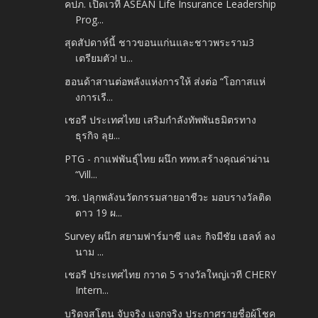
คปภ. เปิดเวที ASEAN Life Insurance Leadership
Prog...
สุดสัปดาห์นี้ ชาวขอนแก่นและชาวพระราม3
เตรียมตัว! บ...
ฮอนด้าสานต่อพลังแห่งการให้ ส่งต่อ “โอกาสแห่
งการเรี...
เชอรี ประเทศไทย เสริมกำลังทัพพันธมิตรทาง
ธุรกิจ ลุย...
PTG - กาแฟพันธุ์ไทย ผนึก ททท.สร้างคุณค่าผ่าน
“Vill...
วช. ปลุกพลังนวัตกรรมสายอาชีวะ มอบรางวัลติด
ดาว 19 ผ...
Survey ผนึก สยามฟาร์มาซี และ กิจมีชัย เฮลท์ ลง
นาม ...
เชอรี ประเทศไทย กวาด 5 รางวัลใหญ่เวที CHERY
Intern...
บริดจสโตน จับจริง แจกจริง ประกาศรายชื่อผู้โชค