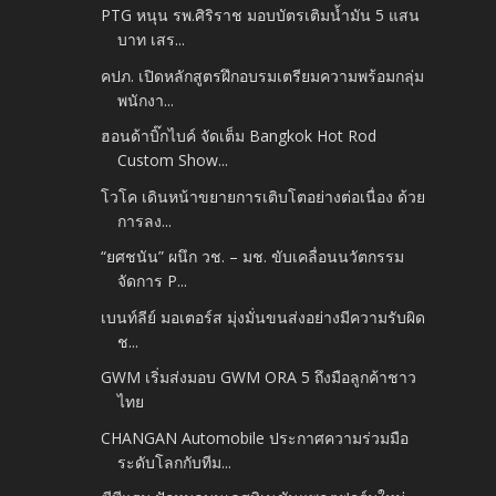
PTG หนุน รพ.ศิริราช มอบบัตรเติมน้ำมัน 5 แสน
บาท เสร...
คปภ. เปิดหลักสูตรฝึกอบรมเตรียมความพร้อมกลุ่ม
พนักงา...
ฮอนด้าบิ๊กไบค์ จัดเต็ม Bangkok Hot Rod
Custom Show...
โวโค เดินหน้าขยายการเติบโตอย่างต่อเนื่อง ด้วย
การลง...
“ยศชนัน” ผนึก วช. – มช. ขับเคลื่อนนวัตกรรม
จัดการ P...
เบนท์ลีย์ มอเตอร์ส มุ่งมั่นขนส่งอย่างมีความรับผิด
ช...
GWM เริ่มส่งมอบ GWM ORA 5 ถึงมือลูกค้าชาว
ไทย
CHANGAN Automobile ประกาศความร่วมมือ
ระดับโลกกับทีม...