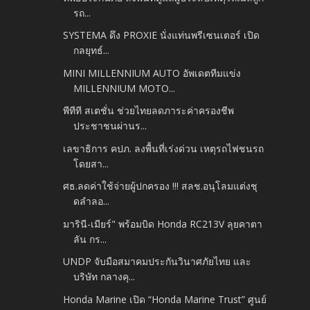
รถ...
SYSTEMA ดึง PROXIE นั่งแท่นพรีเซนเตอร์ เปิด
กลยุทธ์...
MINI MILLENNIUM AUTO อัพเดตทีมแข่ง
MILLENNIUM MOTO...
พีทีที สเตชั่น ช่วยไทยลดภาระค่าครองชีพ
ประชาชนผ่านร...
เลขาธิการ คปภ. ลงพื้นที่เร่งด่วน เหตุรถไฟชนรถ
โดยสา...
ศธ.ลดค่าใช้จ่ายผู้ปกครอง !!! สลช.อนุโลมแต่งชุ
ดลำลอ...
มารินี-เมียร์" พร้อมบิด Honda RC213V ลุยคาตา
ลัน กร...
UNDP จับมือสมาคมประกันวินาศภัยไทย และ
บริษัท กลางคุ...
Honda Marine เปิด “Honda Marine Trust” ศูนย์