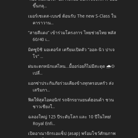
ขึ้นกลุ...
เมอร์เซเดส-เบนซ์ ต้อนรับ The new S-Class ใน
คาราวาน...
“สายสีแดง” เข้าร่วมโครงการ ไทยช่วยไทย พลัส
60/40 เ...
มิตซูบิชิ มอเตอร์ส เตรียมเปิดตัว “ออล-นิว ปาเจ
โร” ...
ฝนจะตกหนักแค่ไหน…มื้ออร่อยก็ไม่มีสะดุด 🌧️🍲
เปลี่...
แอกซ่าประกันภัยร่วมเคียงข้างทุกครอบครัว ส่ง
เสริมกา...
ฟิตให้สุดไอคอนิก! รถจักรยานยนต์ฮอนด้า ชวน
ชาวเชียงใ...
ฉลองใหญ่ 125 ปีระดับโลก และ 10 ปีในไทย!
Royal Enfi...
เปิดอาณาจักรเอแซ็ป (asap) พร้อมโชว์ศักยภาพ