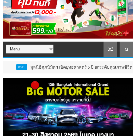
มูลนิธิศุภนิมิตฯ เปิดยุทธศาสตร์ 5 ปี ยกระดับคุณภาพชีวิต ‘เด็ก 4
ังคม