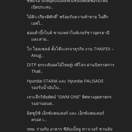
ซีพีแรม ปักหมุดบนเดสทิเนชันแพลตฟอร์มใหม่
เปิดประสบ...
ไม้คิว-เกียรติศักดิ์” พร้อมรับความท้าทาย ในศึก
เอฟไ...
ฮอนด้าบิ๊กไบค์ ชวนเหล่าไบค์เกอร์ชาวอุดรธานี
และสาย...
โก โฮลเซลล์ ตั้งโต๊ะเจรจาธุรกิจ งาน THAIFEX –
Anug...
DITP ยกระดับผลไม้ไทยสู่เวทีโลก ผ่านนิทรรศการ
Thail...
Hyundai STARIA และ Hyundai PALISADE
รองรับน้ำมันไบ...
เจาะลึกวิสัยทัศน์ “GWM ONE” ทิศทางอุตสาหกร
รมยานยนต...
มิตซูบิชิ เอ็กซ์แพนเดอร์ และ เอ็กซ์แพนเดอร์
ครอส เ...
กทม. ร่วมกับ อาคาร ซีดับเบิ้ลยู ทาวเวอร์ ชวนอัป