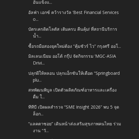
อันแข็งแ...
อัลฟ่า เอกซ์ คว้ารางวัล ‘Best Financial Services
o...
บัตรเครดิตโลตัส เติมครบ คืนคุ้ม! ที่สถานีบริการ
น้ำ...
ซื้อรถมือสองยุคใหม่ต้อง “คุ้มชัวร์ ไว” กรุงศรี ออโ...
มิลเลนเนียม ออโต้ กรุ๊ป จัดกิจกรรม ‘MGC-ASIA
Drivi...
ปลุกผีให้หลอน ปลุกแอ็กชันให้เดือด “Springboard
plu...
สหพัฒนพิบูล เปิดตัวผลิตภัณฑ์อาหารและเครื่อง
ดื่ม ใ...
ทีทีบี เปิดผลสำรวจ “SME Insight 2026” พบ 5 จุด
ล็อก...
“แลคตาซอย” เดินหน้าส่งเสริมสุขภาพคนไทย ร่วม
งาน “วั...