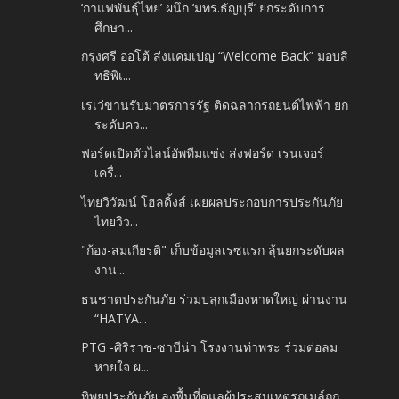
‘กาแฟพันธุ์ไทย’ ผนึก ‘มทร.ธัญบุรี’ ยกระดับการ
ศึกษา...
กรุงศรี ออโต้ ส่งแคมเปญ “Welcome Back” มอบสิ
ทธิพิเ...
เรเว่ขานรับมาตรการรัฐ ติดฉลากรถยนต์ไฟฟ้า ยก
ระดับคว...
ฟอร์ดเปิดตัวไลน์อัพทีมแข่ง ส่งฟอร์ด เรนเจอร์
เครื่...
ไทยวิวัฒน์ โฮลดิ้งส์ เผยผลประกอบการประกันภัย
ไทยวิว...
"ก้อง-สมเกียรติ" เก็บข้อมูลเรซแรก ลุ้นยกระดับผล
งาน...
ธนชาตประกันภัย ร่วมปลุกเมืองหาดใหญ่ ผ่านงาน
“HATYA...
PTG -ศิริราช-ซาบีน่า โรงงานท่าพระ ร่วมต่อลม
หายใจ ผ...
ทิพยประกันภัย ลงพื้นที่ดูแลผู้ประสบเหตุรถเมล์ถูก