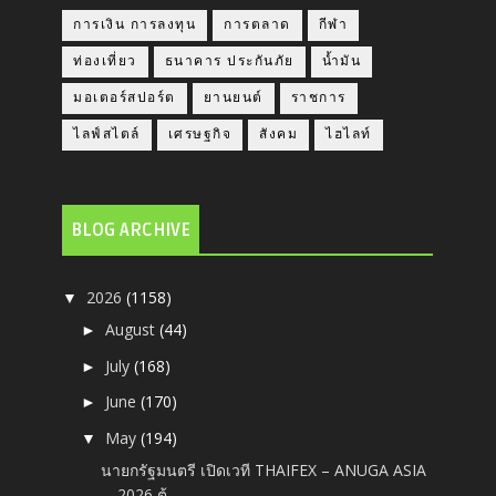
การเงิน การลงทุน
การตลาด
กีฬา
ท่องเที่ยว
ธนาคาร ประกันภัย
น้ำมัน
มอเตอร์สปอร์ต
ยานยนต์
ราชการ
ไลฟ์สไตล์
เศรษฐกิจ
สังคม
ไฮไลท์
BLOG ARCHIVE
2026
(1158)
▼
August
(44)
►
July
(168)
►
June
(170)
►
May
(194)
▼
นายกรัฐมนตรี เปิดเวที THAIFEX – ANUGA ASIA
2026 ต้...