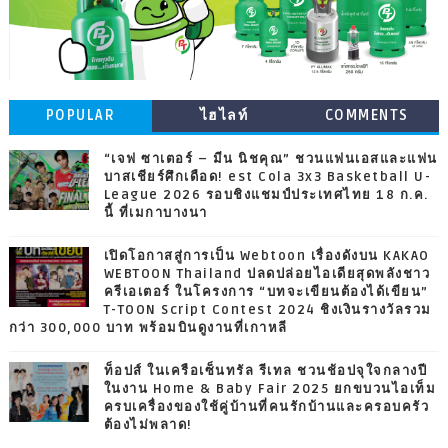
POPULAR
ไฮไลท์
COMMENTS
“เจฟ ซาเตอร์ – มีน นิชคุณ” ชวนแฟนเอสและแฟน
บาสเชียร์ศึกเดือด! est Cola 3x3 Basketball U-
League 2026 รอบชิงแชมป์ประเทศไทย 18 ก.ค.
นี้ ที่เมกาบางนา
เปิดโอกาสสู่การเป็น Webtoon เรื่องดังบน KAKAO
WEBTOON Thailand ปลดปล่อยไอเดียสุดพลังชาว
ครีเอเตอร์ ในโครงการ “บทจะเขียนต้องได้เขียน”
T-TOON Script Contest 2024 ชิงเงินรางวัลรวม
กว่า 300,000 บาท พร้อมบินดูงานที่เกาหลี
ท็อปส์ ในเครือเซ็นทรัล รีเทล ชวนช้อปจุใจกลางปี
ในงาน Home & Baby Fair 2025 ยกขบวนไอเท็ม
ครบเครื่องของใช้คู่บ้านที่คนรักบ้านและครอบครัว
ต้องไม่พลาด!