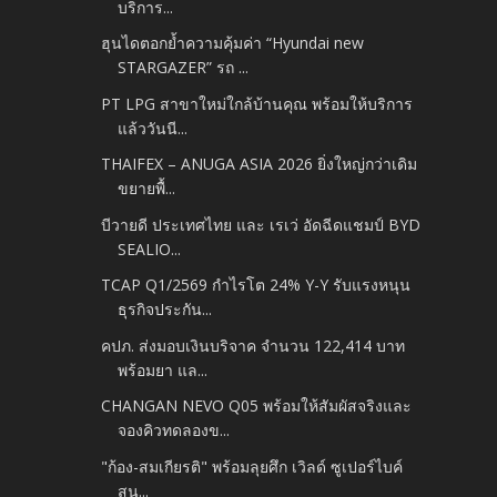
บริการ...
ฮุนไดตอกย้ำความคุ้มค่า “Hyundai new
STARGAZER” รถ ...
PT LPG สาขาใหม่ใกล้บ้านคุณ พร้อมให้บริการ
แล้ววันนี...
THAIFEX – ANUGA ASIA 2026 ยิ่งใหญ่กว่าเดิม
ขยายพื้...
บีวายดี ประเทศไทย และ เรเว่ อัดฉีดแชมป์ BYD
SEALIO...
TCAP Q1/2569 กำไรโต 24% Y-Y รับแรงหนุน
ธุรกิจประกัน...
คปภ. ส่งมอบเงินบริจาค จำนวน 122,414 บาท
พร้อมยา แล...
CHANGAN NEVO Q05 พร้อมให้สัมผัสจริงและ
จองคิวทดลองข...
"ก้อง-สมเกียรติ" พร้อมลุยศึก เวิลด์ ซูเปอร์ไบค์
สน...