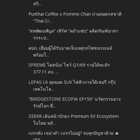
สกิ...
Punthai Coffee x Pomme Chan ถ่ายทอดรสชาติ
“Thai Cr...
“สหพัฒนพิบูล” เสิร์ฟ “หม่ำแซ่บ” ผลิตภัณฑ์อาหา
รกระป...
คปภ. เยี่ยมผู้ได้รับบาดเจ็บเหตุรถไฟชนรถเมล์
พร้อมใ...
SPREME โตสนั่น! โชว์ Q1/69 รายได้ทะลัก
377.11 ลบ. ...
LEPAS L6 สุดยอด SUV ไฟฟ้าภายใต้เชอรี กรุ๊ป
เทคโนโล...
“BRIDGESTONE ECOPIA EP150” นวัตกรรมยาง
รักษ์โลก ที่...
ZEEKR เดินหน้าปักธง Premium EV Ecosystem
ในไทย หลั...
เบรกดัง เขม่าดำ เบรกไม่อยู่? จบทุกปัญหาด้วย 🔥
“BE...