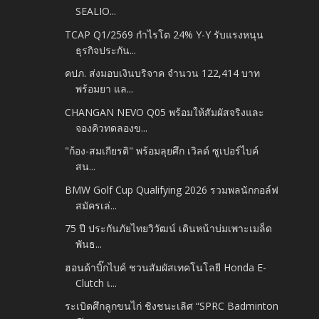
SEALIO...
TCAP Q1/2569 กำไรโต 24% Y-Y รับแรงหนุน
ธุรกิจประกัน...
คปภ. ส่งมอบเงินบริจาค จำนวน 122,414 บาท
พร้อมยา แล...
CHANGAN NEVO Q05 พร้อมให้สัมผัสจริงและ
จองคิวทดลองข...
"ก้อง-สมเกียรติ" พร้อมลุยศึก เวิลด์ ซูเปอร์ไบค์
สน...
BMW Golf Cup Qualifying 2026 รวมพลนักกอล์ฟ
สมัครเล่...
75 ปี ประกันภัยไทยวิวัฒน์ เดินหน้าบ่มเพาะเมล็ด
พันธ...
ฮอนด้าบิ๊กไบค์ ชวนสัมผัสเทคโนโลยี Honda E-
Clutch เ...
ระเบิดศึกลูกขนไก่ ชิงชนะเลิศ “SPRC Badminton