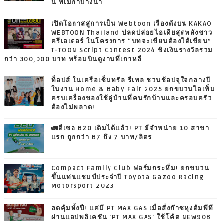
นี้ ที่เมกาบางนา
เปิดโอกาสสู่การเป็น Webtoon เรื่องดังบน KAKAO
WEBTOON Thailand ปลดปล่อยไอเดียสุดพลังชาว
ครีเอเตอร์ ในโครงการ “บทจะเขียนต้องได้เขียน”
T-TOON Script Contest 2024 ชิงเงินรางวัลรวม
กว่า 300,000 บาท พร้อมบินดูงานที่เกาหลี
ท็อปส์ ในเครือเซ็นทรัล รีเทล ชวนช้อปจุใจกลางปี
ในงาน Home & Baby Fair 2025 ยกขบวนไอเท็ม
ครบเครื่องของใช้คู่บ้านที่คนรักบ้านและครอบครัว
ต้องไม่พลาด!
🚛ดีเซล B20 เติมได้แล้ว! PT มีจำหน่าย 10 สาขา
แรก ถูกกว่า B7 ถึง 7 บาท/ลิตร
Compact Family Club ฟอร์มกระหึ่ม! ยกขบวน
ขึ้นแท่นแชมป์ประจำปี Toyota Gazoo Racing
Motorsport 2023
ลดคุ้มทั้งปี! แค่มี PT MAX GAS เมื่อสั่งก๊าซหุงต้มพีที
ผ่านแอปพลิเคชัน 'PT MAX GAS' ใช้โค้ด NEW90B