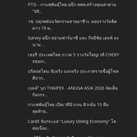
PTG - กาแฟพันธุ์ไทย ผนึก ททท.สร้างคุณค่าผ่าน
“Vill...
วช. ปลุกพลังนวัตกรรมสายอาชีวะ มอบรางวัลติด
ดาว 19 ผ...
Survey ผนึก สยามฟาร์มาซี และ กิจมีชัย เฮลท์ ลง
นาม ...
เชอรี ประเทศไทย กวาด 5 รางวัลใหญ่เวที CHERY
Intern...
บริดจสโตน จับจริง แจกจริง ประกาศรายชื่อผู้โชค
ดีจาก...
เบลล์” บุก THAIFEX - ANUGA ASIA 2026 จัดเต็ม
กิจกรร...
กาแฟพันธุ์ไทย เปิดเวทีนิวเจน ติวเข้ม 10 ทีม
สุดท้าย...
CardX จับกระแส “Luxury Dining Economy” โต
ต่อเนื่อง...