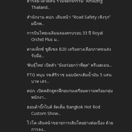
ฮาร์ลีย์-เดวิดสัน ร่วมจัดกิจกรรม “Amazing
Thailand...
สำนักงาน คปภ. เดินหน้า “Road Safety เชิงรุก”
ผนึกพ...
การบินไทยเฉลิมฉลองครบรอบ 33 ปี Royal
Orchid Plus ม...
คาลเท็กซ์ ชูดีเซล B20 เสริมทางเลือกภาคขนส่ง
รับมือ...
‘พันธุ์ไทย’ เปิดตัว “มังอร่อยกว่าที่คุด” ครีเอตเมน...
PTG หนุน รพ.ศิริราช มอบบัตรเติมน้ำมัน 5 แสน
บาท เสร...
คปภ. เปิดหลักสูตรฝึกอบรมเตรียมความพร้อมกลุ่ม
พนักงา...
ฮอนด้าบิ๊กไบค์ จัดเต็ม Bangkok Hot Rod
Custom Show...
โวโค เดินหน้าขยายการเติบโตอย่างต่อเนื่อง ด้วย
การลง...