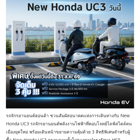
รถจักรยานยนต์ฮอนด้า ชวนสัมผัสอนาคตแห่งการเดินทางกับ New
Honda UC3 รถจักรยานยนต์พลังงานไฟฟ้าที่ตอบโจทย์ไลฟ์สไตล์คน
เมืองยุคใหม่ พร้อมเดินหน้าขยายความคุ้มด้วย 3 สิทธิพิเศษสำหรับผู้
ซื้อ New Honda UC3 ครอบคลุมทั้งโปรแกรมบำรุงรักษา HSP