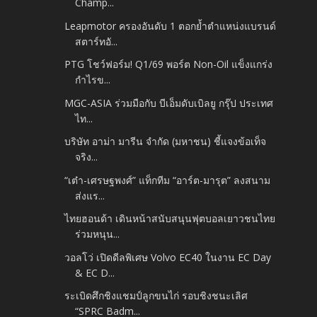
Champ...
Leapmotor ครองอันดับ 1 ตอกย้ำตำแหน่งแบรนด์
สตาร์ทอั...
PTG โชว์ฟอร์ม! Q1/69 พอร์ต Non-Oil แข็งแกร่ง
กำไรข...
MGC-ASIA ร่วมมือกับ บีเอ็มดับเบิลยู กรุ๊ป ประเทศ
ไท...
บริษัท อาม่า มารีน จำกัด (มหาชน) ชี้แจงข้อเท็จ
จริง...
“เต๋า-เศรษฐพงศ์” แท็กทีม “อาร์ต-มารุต” ลงสนาม
ส่งแร...
ไทยฮอนด้า เดินหน้าสนับสนุนฟุตบอลเยาวชนไทย
ร่วมหนุน...
วอลโว่ เปิดดีลพิเศษ Volvo EC40 ในงาน EC Day
& EC D...
ระเบิดศึกชิงแชมป์ลูกขนไก่ รอบชิงชนะเลิศ
“SPRC Badm...