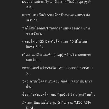
ฝนจะตกหนักแค่ไหน…มื้ออร่อยก็ไม่มีสะดุด 🌧️🍲
เปลี่...
แอกซ่าประกันภัยร่วมเคียงข้างทุกครอบครัว ส่ง
เสริมกา...
ฟิตให้สุดไอคอนิก! รถจักรยานยนต์ฮอนด้า ชวน
ชาวเชียงใ...
ฉลองใหญ่ 125 ปีระดับโลก และ 10 ปีในไทย!
Royal Enfi...
เปิดอาณาจักรเอแซ็ป (asap) พร้อมโชว์ศักยภาพ
อันแข็งแ...
อัลฟ่า เอกซ์ คว้ารางวัล ‘Best Financial Services
o...
บัตรเครดิตโลตัส เติมครบ คืนคุ้ม! ที่สถานีบริการ
น้ำ...
ซื้อรถมือสองยุคใหม่ต้อง “คุ้มชัวร์ ไว” กรุงศรี ออโ...
มิลเลนเนียม ออโต้ กรุ๊ป จัดกิจกรรม ‘MGC-ASIA
Drivi...