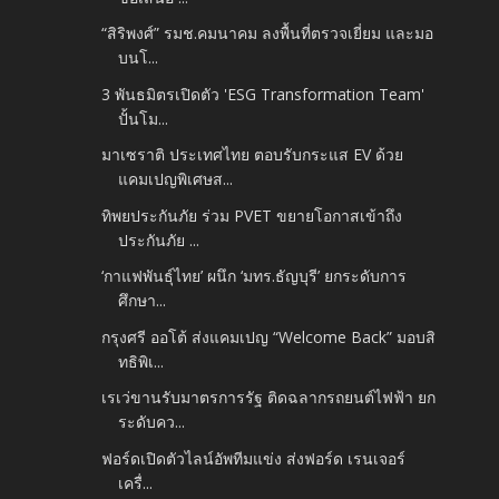
“สิริพงศ์” รมช.คมนาคม ลงพื้นที่ตรวจเยี่ยม และมอ
บนโ...
3 พันธมิตรเปิดตัว 'ESG Transformation Team'
ปั้นโม...
มาเซราติ ประเทศไทย ตอบรับกระแส EV ด้วย
แคมเปญพิเศษส...
ทิพยประกันภัย ร่วม PVET ขยายโอกาสเข้าถึง
ประกันภัย ...
‘กาแฟพันธุ์ไทย’ ผนึก ‘มทร.ธัญบุรี’ ยกระดับการ
ศึกษา...
กรุงศรี ออโต้ ส่งแคมเปญ “Welcome Back” มอบสิ
ทธิพิเ...
เรเว่ขานรับมาตรการรัฐ ติดฉลากรถยนต์ไฟฟ้า ยก
ระดับคว...
ฟอร์ดเปิดตัวไลน์อัพทีมแข่ง ส่งฟอร์ด เรนเจอร์
เครื่...