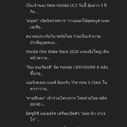
เป็นเจ้าของ New Honda UC3 วันนี้ คุ้มยาว 3 ปี
กับ ...
“ดนุพร” เปิดนิทรรศการ “งานดอกไม้พุทธบูชาแห่ง
เอเชีย...
สมาคมประกันวินาศภัยไทย ร่วมเป็นเจ้าภาพ
บำเพ็ญกุศลแล...
Honda One Make Race 2026 แถลงยิ่งใหญ่ เดิน
หน้าความ...
“ก้อง-สมเกียรติ” บิด Honda CBR1000RR-R ขยับ
ขึ้นกลุ...
เมอร์เซเดส-เบนซ์ ต้อนรับ The new S-Class ใน
คาราวาน...
“สายสีแดง” เข้าร่วมโครงการ ไทยช่วยไทย พลัส
60/40 เ...
มิตซูบิชิ มอเตอร์ส เตรียมเปิดตัว “ออล-นิว ปาเจ
โร” ...