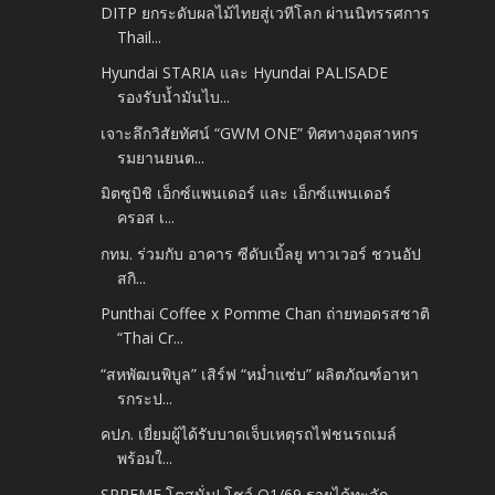
DITP ยกระดับผลไม้ไทยสู่เวทีโลก ผ่านนิทรรศการ
Thail...
Hyundai STARIA และ Hyundai PALISADE
รองรับน้ำมันไบ...
เจาะลึกวิสัยทัศน์ “GWM ONE” ทิศทางอุตสาหกร
รมยานยนต...
มิตซูบิชิ เอ็กซ์แพนเดอร์ และ เอ็กซ์แพนเดอร์
ครอส เ...
กทม. ร่วมกับ อาคาร ซีดับเบิ้ลยู ทาวเวอร์ ชวนอัป
สกิ...
Punthai Coffee x Pomme Chan ถ่ายทอดรสชาติ
“Thai Cr...
“สหพัฒนพิบูล” เสิร์ฟ “หม่ำแซ่บ” ผลิตภัณฑ์อาหา
รกระป...
คปภ. เยี่ยมผู้ได้รับบาดเจ็บเหตุรถไฟชนรถเมล์
พร้อมใ...
SPREME โตสนั่น! โชว์ Q1/69 รายได้ทะลัก