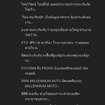
ไทยวิวัฒน์ โฮลดิ้งส์ เผยผลประกอบการประกันภัย
ไทยวิว...
"ก้อง-สมเกียรติ" เก็บข้อมูลเรซแรก ลุ้นยกระดับผล
งาน...
ธนชาตประกันภัย ร่วมปลุกเมืองหาดใหญ่ ผ่านงาน
“HATYA...
PTG -ศิริราช-ซาบีน่า โรงงานท่าพระ ร่วมต่อลม
หายใจ ผ...
ทิพยประกันภัย ลงพื้นที่ดูแลผู้ประสบเหตุรถเมล์ถูก
รถ...
SYSTEMA ดึง PROXIE นั่งแท่นพรีเซนเตอร์ เปิด
กลยุทธ์...
MINI MILLENNIUM AUTO อัพเดตทีมแข่ง
MILLENNIUM MOTO...
พีทีที สเตชั่น ช่วยไทยลดภาระค่าครองชีพ
ประชาชนผ่านร...