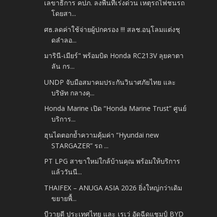
เลขาธิการ คปภ. ลงพื้นที่เร่งด่วน เหตุรถไฟชนรถ
โดยสา...
ศธ.ลดค่าใช้จ่ายผู้ปกครอง !!! สลช.อนุโลมแต่งชุ
ดลำลอ...
มารินี-เมียร์" พร้อมบิด Honda RC213V ลุยคาตา
ลัน กร...
UNDP จับมือสมาคมประกันวินาศภัยไทย และ
บริษัท กลางคุ...
Honda Marine เปิด “Honda Marine Trust” ศูนย์
บริการ...
ฮุนไดตอกย้ำความคุ้มค่า “Hyundai new
STARGAZER” รถ ...
PT LPG สาขาใหม่ใกล้บ้านคุณ พร้อมให้บริการ
แล้ววันนี...
THAIFEX – ANUGA ASIA 2026 ยิ่งใหญ่กว่าเดิม
ขยายพื้...
บีวายดี ประเทศไทย และ เรเว่ อัดฉีดแชมป์ BYD