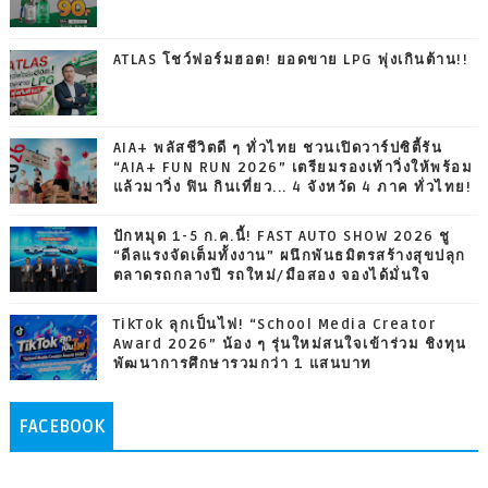
ATLAS โชว์ฟอร์มฮอต! ยอดขาย LPG พุ่งเกินต้าน!!
AIA+ พลัสชีวิตดี ๆ ทั่วไทย ชวนเปิดวาร์ปซิตี้รัน
“AIA+ FUN RUN 2026” เตรียมรองเท้าวิ่งให้พร้อม
แล้วมาวิ่ง ฟิน กินเที่ยว... 4 จังหวัด 4 ภาค ทั่วไทย!
ปักหมุด 1-5 ก.ค.นี้! FAST AUTO SHOW 2026 ชู
“ดีลแรงจัดเต็มทั้งงาน” ผนึกพันธมิตรสร้างสุขปลุก
ตลาดรถกลางปี รถใหม่/มือสอง จองได้มั่นใจ
TikTok ลุกเป็นไฟ! “School Media Creator
Award 2026” น้อง ๆ รุ่นใหม่สนใจเข้าร่วม ชิงทุน
พัฒนาการศึกษารวมกว่า 1 แสนบาท
FACEBOOK