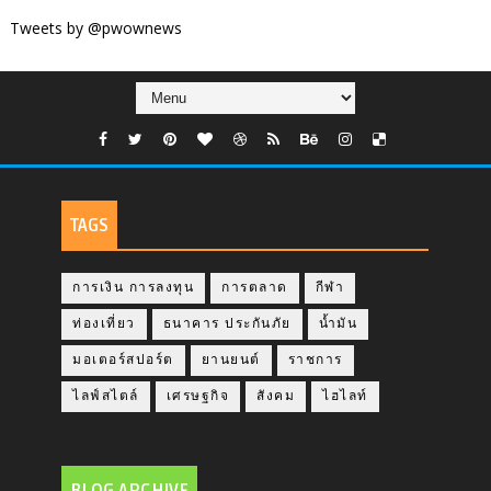
Tweets by @pwownews
TAGS
การเงิน การลงทุน
การตลาด
กีฬา
ท่องเที่ยว
ธนาคาร ประกันภัย
น้ำมัน
มอเตอร์สปอร์ต
ยานยนต์
ราชการ
ไลฟ์สไตล์
เศรษฐกิจ
สังคม
ไฮไลท์
BLOG ARCHIVE