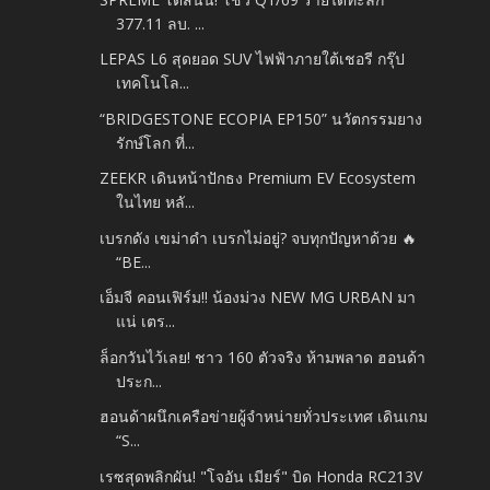
377.11 ลบ. ...
LEPAS L6 สุดยอด SUV ไฟฟ้าภายใต้เชอรี กรุ๊ป
เทคโนโล...
“BRIDGESTONE ECOPIA EP150” นวัตกรรมยาง
รักษ์โลก ที่...
ZEEKR เดินหน้าปักธง Premium EV Ecosystem
ในไทย หลั...
เบรกดัง เขม่าดำ เบรกไม่อยู่? จบทุกปัญหาด้วย 🔥
“BE...
เอ็มจี คอนเฟิร์ม!! น้องม่วง NEW MG URBAN มา
แน่ เตร...
ล็อกวันไว้เลย! ชาว 160 ตัวจริง ห้ามพลาด ฮอนด้า
ประก...
ฮอนด้าผนึกเครือข่ายผู้จำหน่ายทั่วประเทศ เดินเกม
“S...
เรซสุดพลิกผัน! "โจอัน เมียร์" บิด Honda RC213V