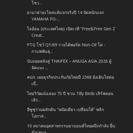
โชว...
ยามาฮ่าอะไหล่แท้แจกจริงปี 14 จัดหนักแจก
YAMAHA PG-...
ไลอ้อน (ประเทศไทย) เปิดเวที “Free&Free Gen Z
Creat...
PTG โชว์ Q1/69 รายได้พอร์ต Non-Oil โต -
กาแฟพันธุ...
นับถอยหลังสู่ THAIFEX – ANUGA ASIA 2026 ผู้
จัดแนะ ...
คปภ. เผยธุรกิจประกันภัยไทยปี 2568 ยังเติบโตต่อ
เนื่...
ไทยวิวัฒน์ฉลอง 75 ปี ชวน Tilly Birds เสิร์ฟคอน
เสิร...
อีซูซุร่วมผลักดัน “หมัดเดียว เปลี่ยนได้” พลิก
โอกาส...
10 สมาคมอุตสาหกรรมยานยนต์ไทยผนึกกำลัง ยื่น
ข้อเสนอ ...