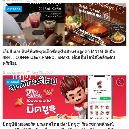
การตลาด
เอ็มจี มอบสิทธิพิเศษสุดเอ็กซ์คลูซีฟสำหรับลูกค้า MG IM จับมือ
REFILL COFFEE และ CHAEBOL SHABU เติมเต็มไลฟ์สไตล์ระดับ
พรีเมียม
wowsnews
Aug 06, 2026
ยานยนต์
มิตซูบิชิ มอเตอร์ส ประเทศไทย ส่ง “มิตซูรุ” รีเฟรชภาพลักษณ์