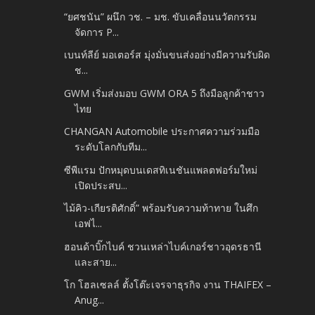
“ยศชนัน” ผนึก วช. – มช. ขับเคลื่อนนวัตกรรม
จัดการ P...
เบนท์ลีย์ มอเตอร์ส มุ่งมั่นขนส่งอย่างมีความรับผิด
ช...
GWM เริ่มส่งมอบ GWM ORA 5 ถึงมือลูกค้าชาว
ไทย
CHANGAN Automobile ประกาศความร่วมมือ
ระดับโลกกับทีม...
ซีพีแรม ปักหมุดบนเดสทิเนชันแพลตฟอร์มใหม่
เปิดประสบ...
ไม้คิว-เกียรติศักดิ์” พร้อมรับความท้าทาย ในศึก
เอฟไ...
ฮอนด้าบิ๊กไบค์ ชวนเหล่าไบค์เกอร์ชาวอุดรธานี
และสาย...
โก โฮลเซลล์ ตั้งโต๊ะเจรจาธุรกิจ งาน THAIFEX –
Anug...