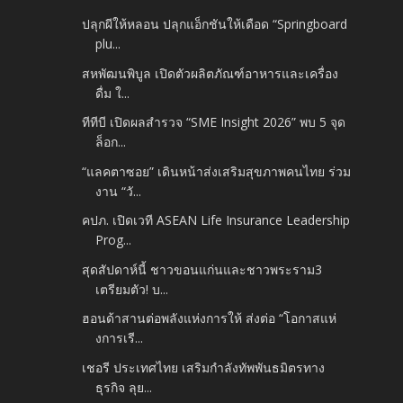
ปลุกผีให้หลอน ปลุกแอ็กชันให้เดือด “Springboard
plu...
สหพัฒนพิบูล เปิดตัวผลิตภัณฑ์อาหารและเครื่อง
ดื่ม ใ...
ทีทีบี เปิดผลสำรวจ “SME Insight 2026” พบ 5 จุด
ล็อก...
“แลคตาซอย” เดินหน้าส่งเสริมสุขภาพคนไทย ร่วม
งาน “วั...
คปภ. เปิดเวที ASEAN Life Insurance Leadership
Prog...
สุดสัปดาห์นี้ ชาวขอนแก่นและชาวพระราม3
เตรียมตัว! บ...
ฮอนด้าสานต่อพลังแห่งการให้ ส่งต่อ “โอกาสแห่
งการเรี...
เชอรี ประเทศไทย เสริมกำลังทัพพันธมิตรทาง
ธุรกิจ ลุย...