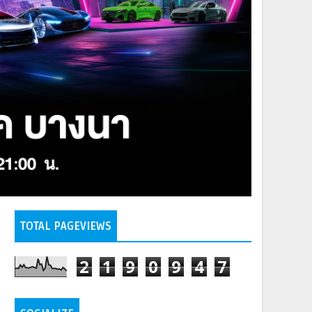
TOTAL PAGEVIEWS
2
1
9
0
9
4
7