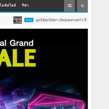
ไลฟ์สไตล์
กีฬา
มูลนิธิศุภนิมิตฯ เปิดยุทธศาสตร์ 5 ปี ยกระดับคุณภาพชีวิต ‘เด็
สังคม