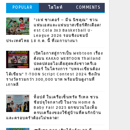
POPULAR
ไฮไลท์
COMMENTS
“เจฟ ซาเตอร์ – มีน นิชคุณ” ชวน
แฟนเอสและแฟนบาสเชียร์ศึกเดือด!
est Cola 3x3 Basketball U-
League 2026 รอบชิงแชมป์
ประเทศไทย 18 ก.ค. นี้ ที่เมกาบางนา
เปิดโอกาสสู่การเป็น Webtoon เรื่อง
ดังบน KAKAO WEBTOON Thailand
ปลดปล่อยไอเดียสุดพลังชาวครีเอ
เตอร์ ในโครงการ “บทจะเขียนต้อง
ได้เขียน” T-TOON Script Contest 2024 ชิงเงิน
รางวัลรวมกว่า 300,000 บาท พร้อมบินดูงานที่
เกาหลี
ท็อปส์ ในเครือเซ็นทรัล รีเทล ชวน
ช้อปจุใจกลางปี ในงาน Home &
Baby Fair 2025 ยกขบวนไอเท็ม
ครบเครื่องของใช้คู่บ้านที่คนรักบ้าน
และครอบครัวต้องไม่พลาด!