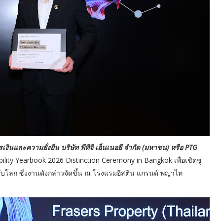
ินและความยั่งยืน บริษัท พีทีจี เอ็นเนอยี จำกัด (มหาชน) หรือ PTG
ility Yearbook 2026 Distinction Ceremony in Bangkok เพื่อเชิดชู
ับโลก ซึ่งงานดังกล่าวจัดขึ้น ณ โรงแรมอีสติน แกรนด์ พญาไท