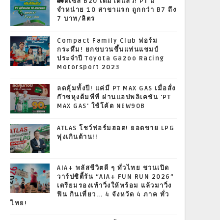
🚛ดีเซล B20 เติมได้แล้ว! PT มี
จำหน่าย 10 สาขาแรก ถูกกว่า B7 ถึง
7 บาท/ลิตร
Compact Family Club ฟอร์ม
กระหึ่ม! ยกขบวนขึ้นแท่นแชมป์
ประจำปี Toyota Gazoo Racing
Motorsport 2023
ลดคุ้มทั้งปี! แค่มี PT MAX GAS เมื่อสั่ง
ก๊าซหุงต้มพีที ผ่านแอปพลิเคชัน 'PT
MAX GAS' ใช้โค้ด NEW90B
ATLAS โชว์ฟอร์มฮอต! ยอดขาย LPG
พุ่งเกินต้าน!!
AIA+ พลัสชีวิตดี ๆ ทั่วไทย ชวนเปิด
วาร์ปซิตี้รัน “AIA+ FUN RUN 2026”
เตรียมรองเท้าวิ่งให้พร้อม แล้วมาวิ่ง
ฟิน กินเที่ยว... 4 จังหวัด 4 ภาค ทั่ว
ไทย!