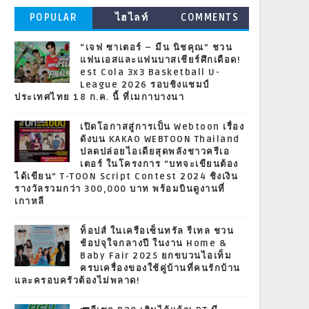
POPULAR
ไฮไลท์
COMMENTS
“เจฟ ซาเตอร์ – มีน นิชคุณ” ชวน
แฟนเอสและแฟนบาสเชียร์ศึกเดือด!
est Cola 3x3 Basketball U-
League 2026 รอบชิงแชมป์
ประเทศไทย 18 ก.ค. นี้ ที่เมกาบางนา
เปิดโอกาสสู่การเป็น Webtoon เรื่อง
ดังบน KAKAO WEBTOON Thailand
ปลดปล่อยไอเดียสุดพลังชาวครีเอ
เตอร์ ในโครงการ “บทจะเขียนต้อง
ได้เขียน” T-TOON Script Contest 2024 ชิงเงิน
รางวัลรวมกว่า 300,000 บาท พร้อมบินดูงานที่
เกาหลี
ท็อปส์ ในเครือเซ็นทรัล รีเทล ชวน
ช้อปจุใจกลางปี ในงาน Home &
Baby Fair 2025 ยกขบวนไอเท็ม
ครบเครื่องของใช้คู่บ้านที่คนรักบ้าน
และครอบครัวต้องไม่พลาด!