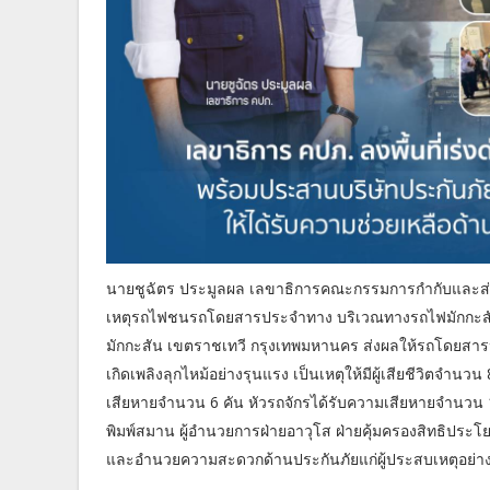
นายชูฉัตร ประมูลผล เลขาธิการคณะกรรมการกำกับและส่งเ
เหตุรถไฟชนรถโดยสารประจำทาง บริเวณทางรถไฟมักกะส
มักกะสัน เขตราชเทวี กรุงเทพมหานคร ส่งผลให้รถโดยสา
เกิดเพลิงลุกไหม้อย่างรุนแรง เป็นเหตุให้มีผู้เสียชีวิตจำน
เสียหายจำนวน 6 คัน หัวรถจักรได้รับความเสียหายจำนวน 
พิมพ์สมาน ผู้อำนวยการฝ่ายอาวุโส ฝ่ายคุ้มครองสิทธิประโยช
และอำนวยความสะดวกด้านประกันภัยแก่ผู้ประสบเหตุอย่าง