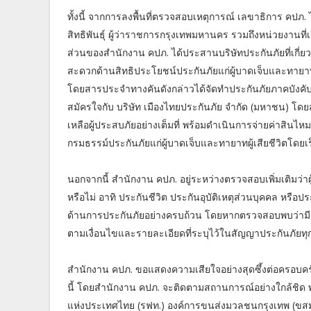
ทั้งนี้ จากการลงพื้นที่ตรวจสอบเหตุการณ์ เลขาธิการ คปภ
สิทธิพันธุ์ ผู้ว่าราชการกรุงเทพมหานคร รวมถึงหน่วยงานที่
ส่วนของสำนักงาน คปภ. ได้ประสานบริษัทประกันภัยที่เกี
สะดวกด้านสิทธิประโยชน์ประกันภัยแก่ผู้บาดเจ็บและทายาทผ
โดยสารประจำทางคันดังกล่าวได้จัดทำประกันภัยภาคบังคับ 
สมัครใจกับ บริษัท เมืองไทยประกันภัย จำกัด (มหาชน) โดยส
เหลือผู้ประสบภัยอย่างเต็มที่ พร้อมดำเนินการจ่ายค่าสิน
กรมธรรม์ประกันภัยแก่ผู้บาดเจ็บและทายาทผู้เสียชีวิตโดยเร็
นอกจากนี้ สำนักงาน คปภ. อยู่ระหว่างตรวจสอบเพิ่มเติมว่า
หรือไม่ อาทิ ประกันชีวิต ประกันอุบัติเหตุส่วนบุคคล หรือประ
ด้านการประกันภัยอย่างครบถ้วน โดยหากตรวจสอบพบว่ามีก
ตามเงื่อนไขและรายละเอียดที่ระบุไว้ในสัญญาประกันภัยท
สำนักงาน คปภ. ขอแสดงความเสียใจอย่างสุดซึ้งต่อครอบครัวข
นี้ โดยสำนักงาน คปภ. จะติดตามสถานการณ์อย่างใกล้ชิด พ
แห่งประเทศไทย (รฟท.) องค์การขนส่งมวลชนกรุงเทพ (ขสมก.