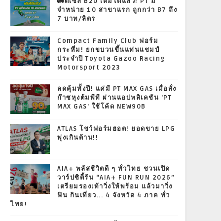
🚛ดีเซล B20 เติมได้แล้ว! PT มี
จำหน่าย 10 สาขาแรก ถูกกว่า B7 ถึง
7 บาท/ลิตร
Compact Family Club ฟอร์ม
กระหึ่ม! ยกขบวนขึ้นแท่นแชมป์
ประจำปี Toyota Gazoo Racing
Motorsport 2023
ลดคุ้มทั้งปี! แค่มี PT MAX GAS เมื่อสั่ง
ก๊าซหุงต้มพีที ผ่านแอปพลิเคชัน 'PT
MAX GAS' ใช้โค้ด NEW90B
ATLAS โชว์ฟอร์มฮอต! ยอดขาย LPG
พุ่งเกินต้าน!!
AIA+ พลัสชีวิตดี ๆ ทั่วไทย ชวนเปิด
วาร์ปซิตี้รัน “AIA+ FUN RUN 2026”
เตรียมรองเท้าวิ่งให้พร้อม แล้วมาวิ่ง
ฟิน กินเที่ยว... 4 จังหวัด 4 ภาค ทั่ว
ไทย!