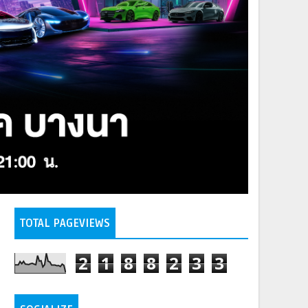
TOTAL PAGEVIEWS
2
1
8
8
2
3
3