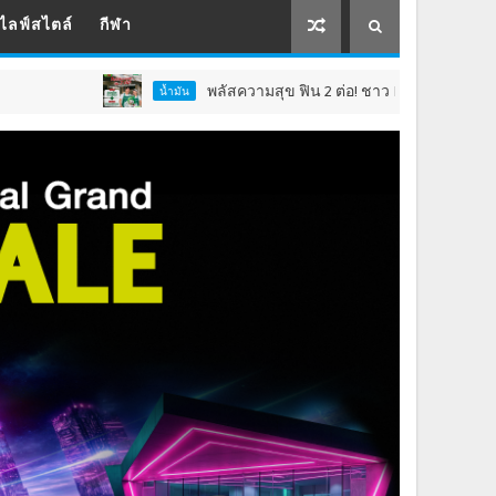
ไลฟ์สไตล์
กีฬา
พลัสความสุข ฟิน 2 ต่อ! ชาว Max Card Plus รับเซอร์ไพรส์คุ
น้ำมัน