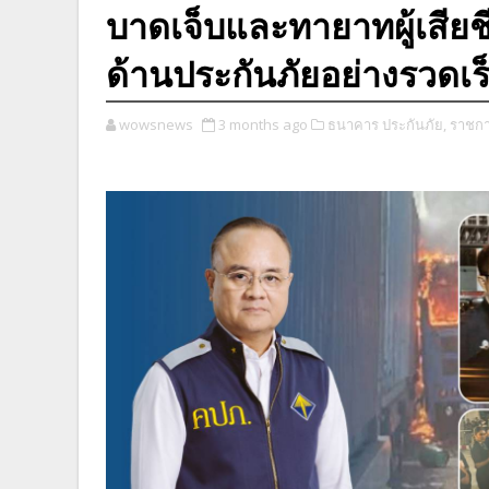
บาดเจ็บและทายาทผู้เสียชี
ด้านประกันภัยอย่างรวดเร
wowsnews
3 months ago
ธนาคาร ประกันภัย,
ราชกา