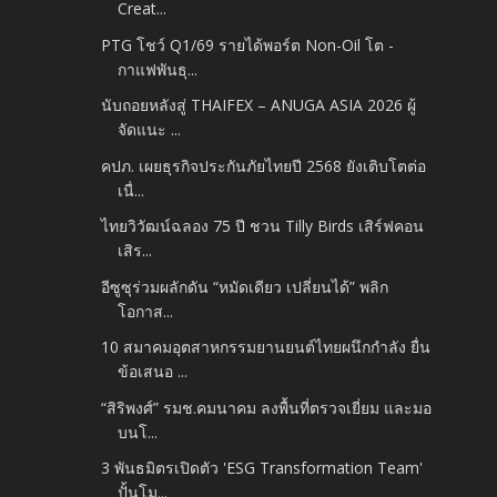
Creat...
PTG โชว์ Q1/69 รายได้พอร์ต Non-Oil โต -
กาแฟพันธุ...
นับถอยหลังสู่ THAIFEX – ANUGA ASIA 2026 ผู้
จัดแนะ ...
คปภ. เผยธุรกิจประกันภัยไทยปี 2568 ยังเติบโตต่อ
เนื่...
ไทยวิวัฒน์ฉลอง 75 ปี ชวน Tilly Birds เสิร์ฟคอน
เสิร...
อีซูซุร่วมผลักดัน “หมัดเดียว เปลี่ยนได้” พลิก
โอกาส...
10 สมาคมอุตสาหกรรมยานยนต์ไทยผนึกกำลัง ยื่น
ข้อเสนอ ...
“สิริพงศ์” รมช.คมนาคม ลงพื้นที่ตรวจเยี่ยม และมอ
บนโ...
3 พันธมิตรเปิดตัว 'ESG Transformation Team'
ปั้นโม...