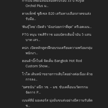
การบินไทยเฉลิมฉลองครบรอบ 33 ปี Royal
Orchid Plus ม...
คาลเท็กซ์ ชูดีเซล B20 เสริมทางเลือกภาคขนส่ง
รับมือ...
‘พันธุ์ไทย’ เปิดตัว “มังอร่อยกว่าที่คุด” ครีเอตเมน...
PTG หนุน รพ.ศิริราช มอบบัตรเติมน้ำมัน 5 แสน
บาท เสร...
คปภ. เปิดหลักสูตรฝึกอบรมเตรียมความพร้อมกลุ่ม
พนักงา...
ฮอนด้าบิ๊กไบค์ จัดเต็ม Bangkok Hot Rod
Custom Show...
โวโค เดินหน้าขยายการเติบโตอย่างต่อเนื่อง ด้วย
การลง...
“ยศชนัน” ผนึก วช. – มช. ขับเคลื่อนนวัตกรรม
จัดการ P...
เบนท์ลีย์ มอเตอร์ส มุ่งมั่นขนส่งอย่างมีความรับผิด
ช...