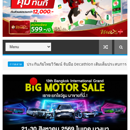
ประกันภัยไทยวิวัฒน์ จับมือ Decathlon เติมเต็มประสบการณ์ Active Healt