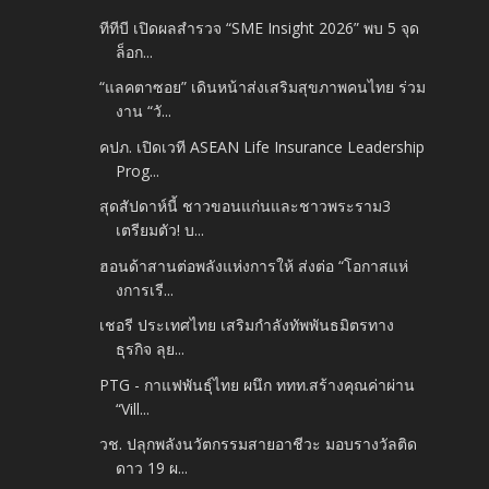
ทีทีบี เปิดผลสำรวจ “SME Insight 2026” พบ 5 จุด
ล็อก...
“แลคตาซอย” เดินหน้าส่งเสริมสุขภาพคนไทย ร่วม
งาน “วั...
คปภ. เปิดเวที ASEAN Life Insurance Leadership
Prog...
สุดสัปดาห์นี้ ชาวขอนแก่นและชาวพระราม3
เตรียมตัว! บ...
ฮอนด้าสานต่อพลังแห่งการให้ ส่งต่อ “โอกาสแห่
งการเรี...
เชอรี ประเทศไทย เสริมกำลังทัพพันธมิตรทาง
ธุรกิจ ลุย...
PTG - กาแฟพันธุ์ไทย ผนึก ททท.สร้างคุณค่าผ่าน
“Vill...
วช. ปลุกพลังนวัตกรรมสายอาชีวะ มอบรางวัลติด
ดาว 19 ผ...