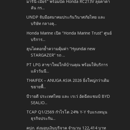
มารินี-เมียร์" พร้อมบิด Honda RC213V ลุยคาตา
ลัน กร...
UNDP จับมือสมาคมประกันวินาศภัยไทย และ
บริษัท กลางคุ...
Honda Marine เปิด “Honda Marine Trust” ศูนย์
บริการ...
ฮุนไดตอกย้ำความคุ้มค่า “Hyundai new
STARGAZER” รถ ...
PT LPG สาขาใหม่ใกล้บ้านคุณ พร้อมให้บริการ
แล้ววันนี...
THAIFEX – ANUGA ASIA 2026 ยิ่งใหญ่กว่าเดิม
ขยายพื้...
บีวายดี ประเทศไทย และ เรเว่ อัดฉีดแชมป์ BYD
SEALIO...
TCAP Q1/2569 กำไรโต 24% Y-Y รับแรงหนุน
ธุรกิจประกัน...
คปภ. ส่งมอบเงินบริจาค จำนวน 122,414 บาท