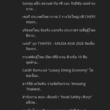
Survey ผนึก สยามฟาร์มาซี และ กิจมีชัย เฮลท์ ลง
นาม ...
เชอรี ประเทศไทย กวาด 5 รางวัลใหญ่เวที CHERY
Intern...
บริดจสโตน จับจริง แจกจริง ประกาศรายชื่อผู้โชค
ดีจาก...
เบลล์” บุก THAIFEX - ANUGA ASIA 2026 จัดเต็ม
กิจกรร...
กาแฟพันธุ์ไทย เปิดเวทีนิวเจน ติวเข้ม 10 ทีม
สุดท้าย...
CardX จับกระแส “Luxury Dining Economy” โต
ต่อเนื่อง...
ฮาร์ลีย์-เดวิดสัน ร่วมจัดกิจกรรม “Amazing
Thailand...
สำนักงาน คปภ. เดินหน้า “Road Safety เชิงรุก”
ผนึกพ...