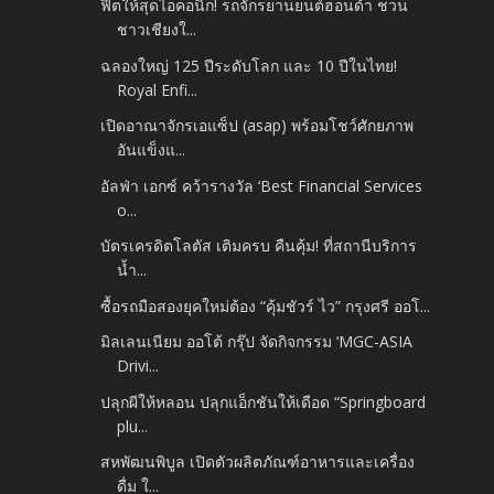
ฟิตให้สุดไอคอนิก! รถจักรยานยนต์ฮอนด้า ชวน
ชาวเชียงใ...
ฉลองใหญ่ 125 ปีระดับโลก และ 10 ปีในไทย!
Royal Enfi...
เปิดอาณาจักรเอแซ็ป (asap) พร้อมโชว์ศักยภาพ
อันแข็งแ...
อัลฟ่า เอกซ์ คว้ารางวัล ‘Best Financial Services
o...
บัตรเครดิตโลตัส เติมครบ คืนคุ้ม! ที่สถานีบริการ
น้ำ...
ซื้อรถมือสองยุคใหม่ต้อง “คุ้มชัวร์ ไว” กรุงศรี ออโ...
มิลเลนเนียม ออโต้ กรุ๊ป จัดกิจกรรม ‘MGC-ASIA
Drivi...
ปลุกผีให้หลอน ปลุกแอ็กชันให้เดือด “Springboard
plu...
สหพัฒนพิบูล เปิดตัวผลิตภัณฑ์อาหารและเครื่อง
ดื่ม ใ...