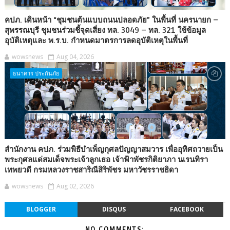
คปภ. เดินหน้า “ชุมชนต้นแบบถนนปลอดภัย” ในพื้นที่ นครนายก –
สุพรรณบุรี ชุมชนร่วมชี้จุดเสี่ยง ทล. 3049 – ทล. 321 ใช้ข้อมูล
อุบัติเหตุและ พ.ร.บ. กำหนดมาตรการลดอุบัติเหตุในพื้นที่
wowsnews
Aug 04, 2026
ธนาคาร ประกันภัย
สำนักงาน คปภ. ร่วมพิธีบำเพ็ญกุศลปัญญาสมวาร เพื่ออุทิศถวายเป็น
พระกุศลแด่สมเด็จพระเจ้าลูกเธอ เจ้าฟ้าพัชรกิติยาภา นเรนทิรา
เทพยวดี กรมหลวงราชสาริณีสิริพัชร มหาวัชรราชธิดา
wowsnews
Aug 02, 2026
BLOGGER
DISQUS
FACEBOOK
NO COMMENTS: