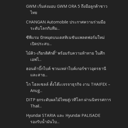
GWM เริ่มส่งมอบ GWM ORA 5 ถึงมือลูกค้าชาว
ไทย
CHANGAN Automobile ประกาศความร่วมมือ
ระดับโลกกับทีม...
ซีพีแรม ปักหมุดบนเดสทิเนชันแพลตฟอร์มใหม่
เปิดประสบ...
ไม้คิว-เกียรติศักดิ์” พร้อมรับความท้าทาย ในศึก
เอฟไ...
ฮอนด้าบิ๊กไบค์ ชวนเหล่าไบค์เกอร์ชาวอุดรธานี
และสาย...
โก โฮลเซลล์ ตั้งโต๊ะเจรจาธุรกิจ งาน THAIFEX –
Anug...
DITP ยกระดับผลไม้ไทยสู่เวทีโลก ผ่านนิทรรศการ
Thail...
Hyundai STARIA และ Hyundai PALISADE
รองรับน้ำมันไบ...