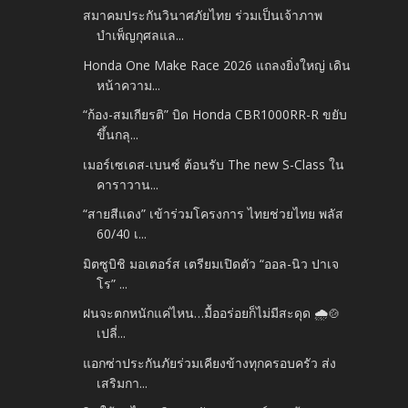
สมาคมประกันวินาศภัยไทย ร่วมเป็นเจ้าภาพ
บำเพ็ญกุศลแล...
Honda One Make Race 2026 แถลงยิ่งใหญ่ เดิน
หน้าความ...
“ก้อง-สมเกียรติ” บิด Honda CBR1000RR-R ขยับ
ขึ้นกลุ...
เมอร์เซเดส-เบนซ์ ต้อนรับ The new S-Class ใน
คาราวาน...
“สายสีแดง” เข้าร่วมโครงการ ไทยช่วยไทย พลัส
60/40 เ...
มิตซูบิชิ มอเตอร์ส เตรียมเปิดตัว “ออล-นิว ปาเจ
โร” ...
ฝนจะตกหนักแค่ไหน…มื้ออร่อยก็ไม่มีสะดุด 🌧️🍲
เปลี่...
แอกซ่าประกันภัยร่วมเคียงข้างทุกครอบครัว ส่ง
เสริมกา...