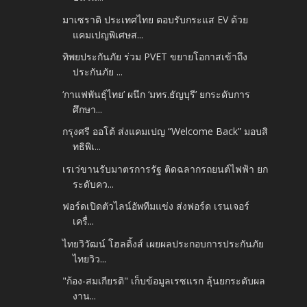
มาเซราติ ประเทศไทย ตอบรับกระแส EV ด้วย
แคมเปญพิเศษส...
ทิพยประกันภัย ร่วม PVET ขยายโอกาสเข้าถึง
ประกันภัย ...
‘กาแฟพันธุ์ไทย’ ผนึก ‘มทร.ธัญบุรี’ ยกระดับการ
ศึกษา...
กรุงศรี ออโต้ ส่งแคมเปญ “Welcome Back” มอบสิ
ทธิพิเ...
เรเว่ขานรับมาตรการรัฐ ติดฉลากรถยนต์ไฟฟ้า ยก
ระดับคว...
ฟอร์ดเปิดตัวไลน์อัพทีมแข่ง ส่งฟอร์ด เรนเจอร์
เครื่...
ไทยวิวัฒน์ โฮลดิ้งส์ เผยผลประกอบการประกันภัย
ไทยวิว...
"ก้อง-สมเกียรติ" เก็บข้อมูลเรซแรก ลุ้นยกระดับผล
งาน...