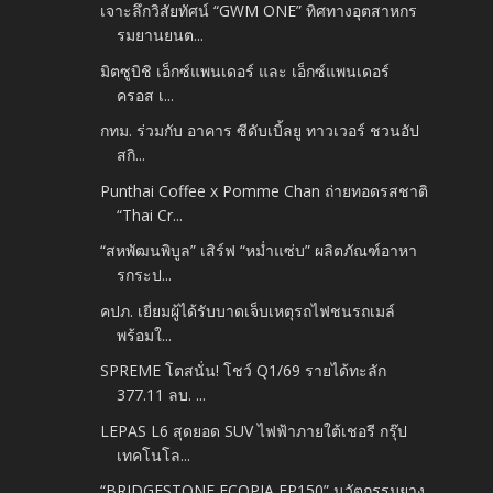
เจาะลึกวิสัยทัศน์ “GWM ONE” ทิศทางอุตสาหกร
รมยานยนต...
มิตซูบิชิ เอ็กซ์แพนเดอร์ และ เอ็กซ์แพนเดอร์
ครอส เ...
กทม. ร่วมกับ อาคาร ซีดับเบิ้ลยู ทาวเวอร์ ชวนอัป
สกิ...
Punthai Coffee x Pomme Chan ถ่ายทอดรสชาติ
“Thai Cr...
“สหพัฒนพิบูล” เสิร์ฟ “หม่ำแซ่บ” ผลิตภัณฑ์อาหา
รกระป...
คปภ. เยี่ยมผู้ได้รับบาดเจ็บเหตุรถไฟชนรถเมล์
พร้อมใ...
SPREME โตสนั่น! โชว์ Q1/69 รายได้ทะลัก
377.11 ลบ. ...
LEPAS L6 สุดยอด SUV ไฟฟ้าภายใต้เชอรี กรุ๊ป
เทคโนโล...
“BRIDGESTONE ECOPIA EP150” นวัตกรรมยาง