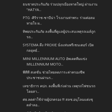
ธนชาตประกันภัย ร่วมปลุกเมืองหาดใหญ่ ผ่านงาน
“HATYA...
PTG -ศิริราช-ซาบีน่า โรงงานท่าพระ ร่วมต่อลม
หายใจ ผ...
ทิพยประกันภัย ลงพื้นที่ดูแลผู้ประสบเหตุรถเมล์ถูก
รถ...
SYSTEMA ดึง PROXIE นั่งแท่นพรีเซนเตอร์ เปิด
กลยุทธ์...
MINI MILLENNIUM AUTO อัพเดตทีมแข่ง
MILLENNIUM MOTO...
พีทีที สเตชั่น ช่วยไทยลดภาระค่าครองชีพ
ประชาชนผ่านร...
เลขาธิการ คปภ. ลงพื้นที่เร่งด่วน เหตุรถไฟชนรถ
โดยสา...
ศธ.ลดค่าใช้จ่ายผู้ปกครอง !!! สลช.อนุโลมแต่งชุ
ดลำลอ...