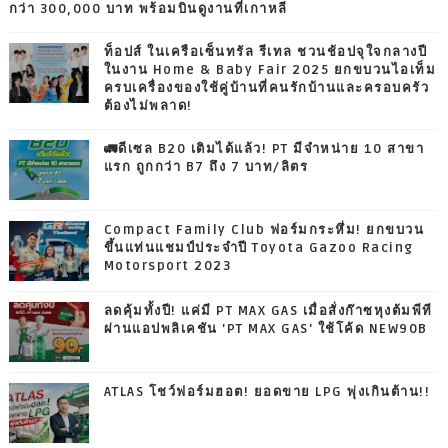
กว่า 300,000 บาท พร้อมบินดูงานที่เกาหลี
ท็อปส์ ในเครือเซ็นทรัล รีเทล ชวนช้อปจุใจกลางปี
ในงาน Home & Baby Fair 2025 ยกขบวนไอเท็ม
ครบเครื่องของใช้คู่บ้านที่คนรักบ้านและครอบครัว
ต้องไม่พลาด!
🚛ดีเซล B20 เติมได้แล้ว! PT มีจำหน่าย 10 สาขา
แรก ถูกกว่า B7 ถึง 7 บาท/ลิตร
Compact Family Club ฟอร์มกระหึ่ม! ยกขบวน
ขึ้นแท่นแชมป์ประจำปี Toyota Gazoo Racing
Motorsport 2023
ลดคุ้มทั้งปี! แค่มี PT MAX GAS เมื่อสั่งก๊าซหุงต้มพีที
ผ่านแอปพลิเคชัน 'PT MAX GAS' ใช้โค้ด NEW90B
ATLAS โชว์ฟอร์มฮอต! ยอดขาย LPG พุ่งเกินต้าน!!