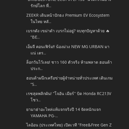
รักษ์โลก ที่...
ZEEKR เดินหน้าปักธง Premium EV Ecosystem
ในไทย หลั...
เบรกดัง เขม่าดำ เบรกไม่อยู่? จบทุกปัญหาด้วย 🔥
“BE...
เอ็มจี คอนเฟิร์ม!! น้องม่วง NEW MG URBAN มา
แน่ เตร...
ล็อกวันไว้เลย! ชาว 160 ตัวจริง ห้ามพลาด ฮอนด้า
ประก...
ฮอนด้าผนึกเครือข่ายผู้จำหน่ายทั่วประเทศ เดินเกม
“S...
เรซสุดพลิกผัน! "โจอัน เมียร์" บิด Honda RC213V
โชว...
ยามาฮ่าอะไหล่แท้แจกจริงปี 14 จัดหนักแจก
YAMAHA PG-...
ไลอ้อน (ประเทศไทย) เปิดเวที “Free&Free Gen Z