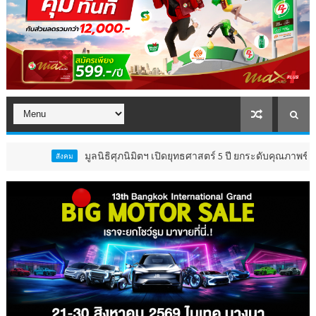
มูลนิธิศุภนิมิตฯ เปิดยุทธศาสตร์ 5 ปี ยกระดับคุณภาพชีวิต ‘เด็ก 
สังคม