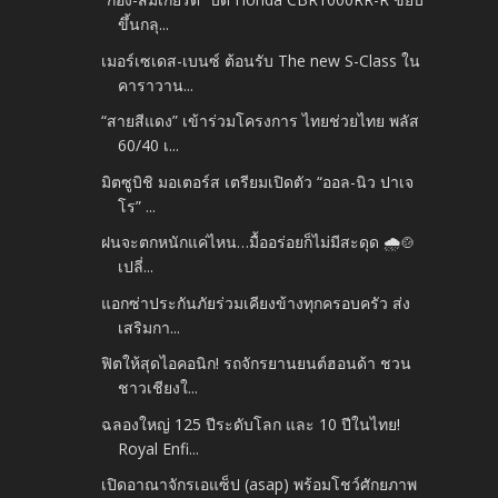
ขึ้นกลุ...
เมอร์เซเดส-เบนซ์ ต้อนรับ The new S-Class ใน
คาราวาน...
“สายสีแดง” เข้าร่วมโครงการ ไทยช่วยไทย พลัส
60/40 เ...
มิตซูบิชิ มอเตอร์ส เตรียมเปิดตัว “ออล-นิว ปาเจ
โร” ...
ฝนจะตกหนักแค่ไหน…มื้ออร่อยก็ไม่มีสะดุด 🌧️🍲
เปลี่...
แอกซ่าประกันภัยร่วมเคียงข้างทุกครอบครัว ส่ง
เสริมกา...
ฟิตให้สุดไอคอนิก! รถจักรยานยนต์ฮอนด้า ชวน
ชาวเชียงใ...
ฉลองใหญ่ 125 ปีระดับโลก และ 10 ปีในไทย!
Royal Enfi...
เปิดอาณาจักรเอแซ็ป (asap) พร้อมโชว์ศักยภาพ