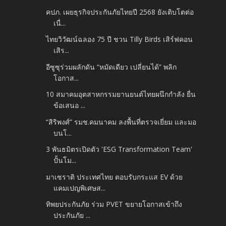
คปภ. เผยธุรกิจประกันภัยไทยปี 2568 ยังเติบโตต่อ
เนื่...
ไทยวิวัฒน์ฉลอง 75 ปี ชวน Tilly Birds เสิร์ฟคอน
เสิร...
อีซูซุร่วมผลักดัน “หมัดเดียว เปลี่ยนได้” พลิก
โอกาส...
10 สมาคมอุตสาหกรรมยานยนต์ไทยผนึกกำลัง ยื่น
ข้อเสนอ ...
“สิริพงศ์” รมช.คมนาคม ลงพื้นที่ตรวจเยี่ยม และมอ
บนโ...
3 พันธมิตรเปิดตัว 'ESG Transformation Team'
ปั้นโม...
มาเซราติ ประเทศไทย ตอบรับกระแส EV ด้วย
แคมเปญพิเศษส...
ทิพยประกันภัย ร่วม PVET ขยายโอกาสเข้าถึง
ประกันภัย ...