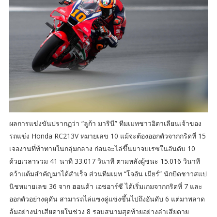
ผลการแข่งขันปรากฏว่า “ลูก้า มารินี” ทีมเมทชาวอิตาเลียนเจ้าของ
รถแข่ง Honda RC213V หมายเลข 10 แม้จะต้องออกตัวจากกริดที่ 15
เจองานที่ท้าทายในกลุ่มกลาง ก่อนจะไล่ขึ้นมาจบเรซในอันดับ 10
ด้วยเวลารวม 41 นาที 33.017 วินาที ตามหลังผู้ชนะ 15.016 วินาที
คว้าแต้มสำคัญมาได้สำเร็จ ส่วนทีมเมท “โจอัน เมียร์” นักบิดชาวสแป
นิชหมายเลข 36 จาก ฮอนด้า เอชอาร์ซี ได้เริ่มเกมจากกริดที่ 7 และ
ออกตัวอย่างดุดัน สามารถไล่แซงคู่แข่งขึ้นไปถึงอันดับ 6 แต่มาพลาด
ล้มอย่างน่าเสียดายในช่วง 8 รอบสนามสุดท้ายอย่างล่าเสียดาย