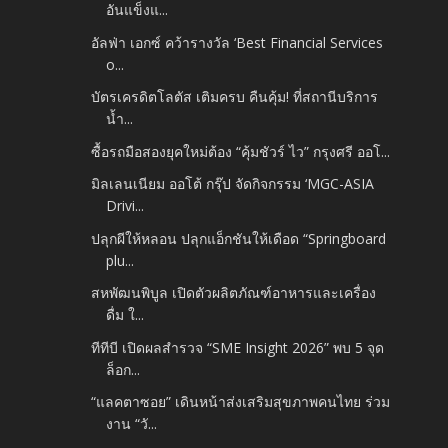
อันแข็งแ...
อัลฟ่า เอกซ์ คว้ารางวัล ‘Best Financial Services
o...
บัตรเครดิตโลตัส เติมครบ คืนคุ้ม! ที่สถานีบริการ
น้ำ...
ซื้อรถมือสองยุคใหม่ต้อง “คุ้มชัวร์ ไว” กรุงศรี ออโ...
มิลเลนเนียม ออโต้ กรุ๊ป จัดกิจกรรม ‘MGC-ASIA
Drivi...
ปลุกผีให้หลอน ปลุกแอ็กชันให้เดือด “Springboard
plu...
สหพัฒนพิบูล เปิดตัวผลิตภัณฑ์อาหารและเครื่อง
ดื่ม ใ...
ทีทีบี เปิดผลสำรวจ “SME Insight 2026” พบ 5 จุด
ล็อก...
“แลคตาซอย” เดินหน้าส่งเสริมสุขภาพคนไทย ร่วม
งาน “วั...