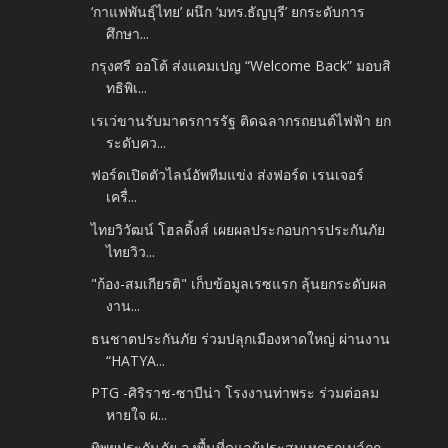
‘กาแฟพันธุ์ไทย’ ผนึก ‘มทร.ธัญบุรี’ ยกระดับการ
ศึกษา...
กรุงศรี ออโต้ ส่งแคมเปญ “Welcome Back” มอบสิ
ทธิพิเ...
เรเว่ขานรับมาตรการรัฐ ติดฉลากรถยนต์ไฟฟ้า ยก
ระดับคว...
ฟอร์ดเปิดตัวไลน์อัพทีมแข่ง ส่งฟอร์ด เรนเจอร์
เครื่...
ไทยวิวัฒน์ โฮลดิ้งส์ เผยผลประกอบการประกันภัย
ไทยวิว...
"ก้อง-สมเกียรติ" เก็บข้อมูลเรซแรก ลุ้นยกระดับผล
งาน...
ธนชาตประกันภัย ร่วมปลุกเมืองหาดใหญ่ ผ่านงาน
“HATYA...
PTG -ศิริราช-ซาบีน่า โรงงานท่าพระ ร่วมต่อลม
หายใจ ผ...
ทิพยประกันภัย ลงพื้นที่ดูแลผู้ประสบเหตุรถเมล์ถูก