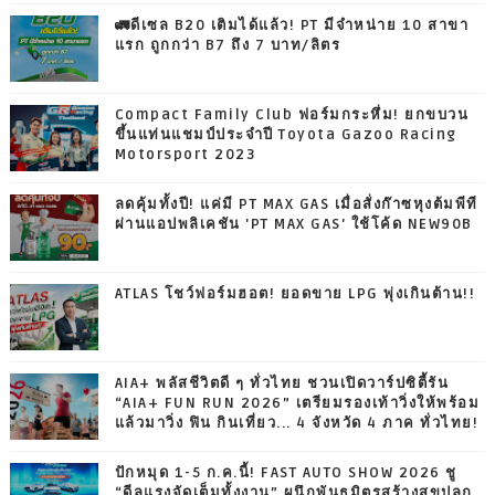
🚛ดีเซล B20 เติมได้แล้ว! PT มีจำหน่าย 10 สาขา
แรก ถูกกว่า B7 ถึง 7 บาท/ลิตร
Compact Family Club ฟอร์มกระหึ่ม! ยกขบวน
ขึ้นแท่นแชมป์ประจำปี Toyota Gazoo Racing
Motorsport 2023
ลดคุ้มทั้งปี! แค่มี PT MAX GAS เมื่อสั่งก๊าซหุงต้มพีที
ผ่านแอปพลิเคชัน 'PT MAX GAS' ใช้โค้ด NEW90B
ATLAS โชว์ฟอร์มฮอต! ยอดขาย LPG พุ่งเกินต้าน!!
AIA+ พลัสชีวิตดี ๆ ทั่วไทย ชวนเปิดวาร์ปซิตี้รัน
“AIA+ FUN RUN 2026” เตรียมรองเท้าวิ่งให้พร้อม
แล้วมาวิ่ง ฟิน กินเที่ยว... 4 จังหวัด 4 ภาค ทั่วไทย!
ปักหมุด 1-5 ก.ค.นี้! FAST AUTO SHOW 2026 ชู
“ดีลแรงจัดเต็มทั้งงาน” ผนึกพันธมิตรสร้างสุขปลุก