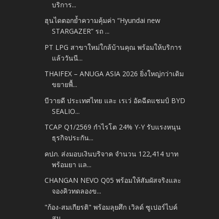
บริการ...
ฮุนไดตอกย้ำความคุ้มค่า “Hyundai new
STARGAZER” รถ ...
PT LPG สาขาใหม่ใกล้บ้านคุณ พร้อมให้บริการ
แล้ววันนี...
THAIFEX – ANUGA ASIA 2026 ยิ่งใหญ่กว่าเดิม
ขยายพื้...
บีวายดี ประเทศไทย และ เรเว่ อัดฉีดแชมป์ BYD
SEALIO...
TCAP Q1/2569 กำไรโต 24% Y-Y รับแรงหนุน
ธุรกิจประกัน...
คปภ. ส่งมอบเงินบริจาค จำนวน 122,414 บาท
พร้อมยา แล...
CHANGAN NEVO Q05 พร้อมให้สัมผัสจริงและ
จองคิวทดลองข...
"ก้อง-สมเกียรติ" พร้อมลุยศึก เวิลด์ ซูเปอร์ไบค์
สน...