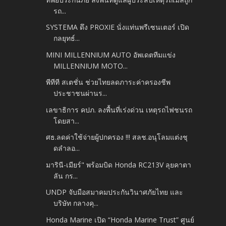
รถ...
SYSTEMA ดึง PROXIE นั่งแท่นพรีเซนเตอร์ เปิด
กลยุทธ์...
MINI MILLENNIUM AUTO อัพเดตทีมแข่ง
MILLENNIUM MOTO...
พีทีที สเตชั่น ช่วยไทยลดภาระค่าครองชีพ
ประชาชนผ่านร...
เลขาธิการ คปภ. ลงพื้นที่เร่งด่วน เหตุรถไฟชนรถ
โดยสา...
ศธ.ลดค่าใช้จ่ายผู้ปกครอง !!! สลช.อนุโลมแต่งชุ
ดลำลอ...
มารินี-เมียร์" พร้อมบิด Honda RC213V ลุยคาตา
ลัน กร...
UNDP จับมือสมาคมประกันวินาศภัยไทย และ
บริษัท กลางคุ...
Honda Marine เปิด “Honda Marine Trust” ศูนย์