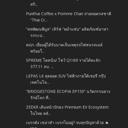
สกิ...
Punthai Coffee x Pomme Chan ถ่ายทอดรสชาติ
“Thai Cr...
“สหพัฒนพิบูล” เสิร์ฟ “หม่ำแซ่บ” ผลิตภัณฑ์อาหา
รกระป...
คปภ. เยี่ยมผู้ได้รับบาดเจ็บเหตุรถไฟชนรถเมล์
พร้อมใ...
SPREME โตสนั่น! โชว์ Q1/69 รายได้ทะลัก
377.11 ลบ. ...
LEPAS L6 สุดยอด SUV ไฟฟ้าภายใต้เชอรี กรุ๊ป
เทคโนโล...
“BRIDGESTONE ECOPIA EP150” นวัตกรรมยาง
รักษ์โลก ที่...
ZEEKR เดินหน้าปักธง Premium EV Ecosystem
ในไทย หลั...
เบรกดัง เขม่าดำ เบรกไม่อยู่? จบทุกปัญหาด้วย 🔥