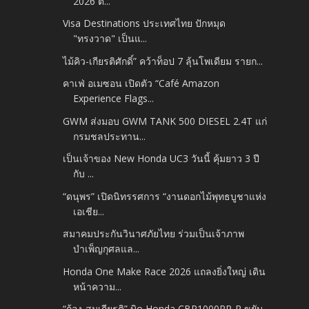
2026 ต้...
Visa Destinations ประเทศไทย ปักหมุด
"ทรงวาด" เป็นแ...
ไม้คิว-เกียรติศักดิ์” คว้าท็อป 7 ลุ้นโพเดียม รายก...
คาเฟ่ อเมซอน เปิดตัว “Café Amazon
Experience Flags...
GWM ส่งมอบ GWM TANK 500 DIESEL 2.4T แก่
กรมชลประทาน...
เป็นเจ้าของ New Honda UC3 วันนี้ คุ้มยาว 3 ปี
กับ ...
“ดนุพร” เปิดนิทรรศการ “งานดอกไม้พุทธบูชาแห่ง
เอเชีย...
สมาคมประกันวินาศภัยไทย ร่วมเป็นเจ้าภาพ
บำเพ็ญกุศลแล...
Honda One Make Race 2026 แถลงยิ่งใหญ่ เดิน
หน้าความ...
“ก้อง-สมเกียรติ” บิด Honda CBR1000RR-R ขยับ