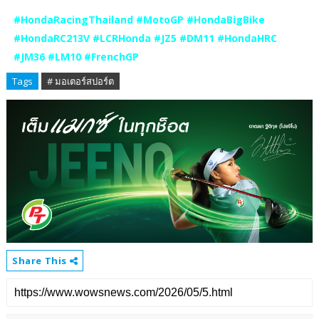
#HondaRacingThailand #MotoGP #HondaBigBike
#HondaRC213V #LCRHonda #JZ5 #DM11 #HondaHRC
#JM36 #LM10 #FrenchGP
Tags
# มอเตอร์สปอร์ต
Share This