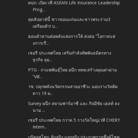
คปภ. เปิดเวที ASEAN Life Insurance Leadership
Prog...
สุดสัปดาห์นี้ ชาวขอนแก่นและชาวพระราม3
เตรียมตัว! บ...
ฮอนด้าสานต่อพลังแห่งการให้ ส่งต่อ “โอกาสแห่
งการเรี...
เชอรี ประเทศไทย เสริมกำลังทัพพันธมิตรทาง
ธุรกิจ ลุย...
PTG - กาแฟพันธุ์ไทย ผนึก ททท.สร้างคุณค่าผ่าน
“Vill...
วช. ปลุกพลังนวัตกรรมสายอาชีวะ มอบรางวัลติด
ดาว 19 ผ...
Survey ผนึก สยามฟาร์มาซี และ กิจมีชัย เฮลท์ ลง
นาม ...
เชอรี ประเทศไทย กวาด 5 รางวัลใหญ่เวที CHERY
Intern...
บริดจสโตน จับจริง แจกจริง ประกาศรายชื่อผู้โชค