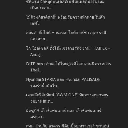
ซีพีแรม ปักหมุดบนเดสทิเนชันแพลตฟอร์มใหม่
เปิดประสบ...
ไม้คิว-เกียรติศักดิ์” พร้อมรับความท้าทาย ในศึก
เอฟไ...
ฮอนด้าบิ๊กไบค์ ชวนเหล่าไบค์เกอร์ชาวอุดรธานี
และสาย...
โก โฮลเซลล์ ตั้งโต๊ะเจรจาธุรกิจ งาน THAIFEX –
Anug...
DITP ยกระดับผลไม้ไทยสู่เวทีโลก ผ่านนิทรรศการ
Thail...
Hyundai STARIA และ Hyundai PALISADE
รองรับน้ำมันไบ...
เจาะลึกวิสัยทัศน์ “GWM ONE” ทิศทางอุตสาหกร
รมยานยนต...
มิตซูบิชิ เอ็กซ์แพนเดอร์ และ เอ็กซ์แพนเดอร์
ครอส เ...
กทม. ร่วมกับ อาคาร ซีดับเบิ้ลยู ทาวเวอร์ ชวนอัป