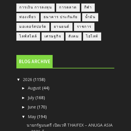
การเงิน การลงทุน
การตลาด
กีฬา
ท่องเที่ยว
ธนาคาร ประกันภัย
น้ำมัน
มอเตอร์สปอร์ต
ยานยนต์
ราชการ
ไลฟ์สไตล์
เศรษฐกิจ
สังคม
ไฮไลท์
BLOG ARCHIVE
2026
(1158)
▼
August
(44)
►
July
(168)
►
June
(170)
►
May
(194)
▼
นายกรัฐมนตรี เปิดเวที THAIFEX – ANUGA ASIA