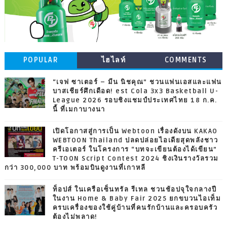
POPULAR
ไฮไลท์
COMMENTS
“เจฟ ซาเตอร์ – มีน นิชคุณ” ชวนแฟนเอสและแฟน
บาสเชียร์ศึกเดือด! est Cola 3x3 Basketball U-
League 2026 รอบชิงแชมป์ประเทศไทย 18 ก.ค.
นี้ ที่เมกาบางนา
เปิดโอกาสสู่การเป็น Webtoon เรื่องดังบน KAKAO
WEBTOON Thailand ปลดปล่อยไอเดียสุดพลังชาว
ครีเอเตอร์ ในโครงการ “บทจะเขียนต้องได้เขียน”
T-TOON Script Contest 2024 ชิงเงินรางวัลรวม
กว่า 300,000 บาท พร้อมบินดูงานที่เกาหลี
ท็อปส์ ในเครือเซ็นทรัล รีเทล ชวนช้อปจุใจกลางปี
ในงาน Home & Baby Fair 2025 ยกขบวนไอเท็ม
ครบเครื่องของใช้คู่บ้านที่คนรักบ้านและครอบครัว
ต้องไม่พลาด!