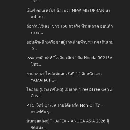
“BE...
เอ็มจี คอนเฟิร์ม!! น้องม่วง NEW MG URBAN มา
แน่ เตร...
ล็อกวันไว้เลย! ชาว 160 ตัวจริง ห้ามพลาด ฮอนด้า
ประก...
ฮอนด้าผนึกเครือข่ายผู้จำหน่ายทั่วประเทศ เดินเกม
“S...
เรซสุดพลิกผัน! "โจอัน เมียร์" บิด Honda RC213V
โชว...
ยามาฮ่าอะไหล่แท้แจกจริงปี 14 จัดหนักแจก
YAMAHA PG-...
ไลอ้อน (ประเทศไทย) เปิดเวที “Free&Free Gen Z
Creat...
PTG โชว์ Q1/69 รายได้พอร์ต Non-Oil โต -
กาแฟพันธุ...
นับถอยหลังสู่ THAIFEX – ANUGA ASIA 2026 ผู้
จัดแนะ ...