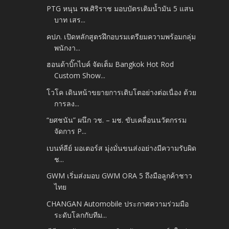
PTG หนุน รพ.ศิริราช มอบบัตรเติมน้ำมัน 5 แสน
บาท เสร...
คปภ. เปิดหลักสูตรฝึกอบรมเตรียมความพร้อมกลุ่ม
พนักงา...
ฮอนด้าบิ๊กไบค์ จัดเต็ม Bangkok Hot Rod
Custom Show...
โวโค เดินหน้าขยายการเติบโตอย่างต่อเนื่อง ด้วย
การลง...
“ยศชนัน” ผนึก วช. – มช. ขับเคลื่อนนวัตกรรม
จัดการ P...
เบนท์ลีย์ มอเตอร์ส มุ่งมั่นขนส่งอย่างมีความรับผิด
ช...
GWM เริ่มส่งมอบ GWM ORA 5 ถึงมือลูกค้าชาว
ไทย
CHANGAN Automobile ประกาศความร่วมมือ
ระดับโลกกับทีม...