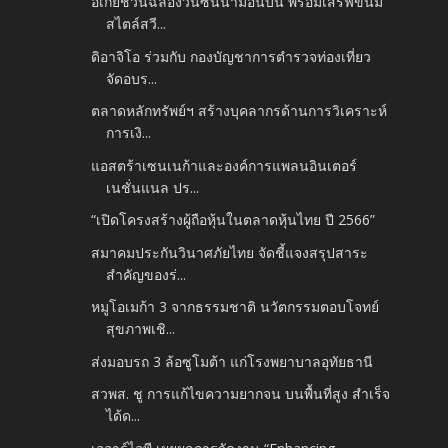
อิเกียชวนฉลองวันซินนามอนบัน พร้อมเสิร์ฟขนม
สไตล์สวี...
ดิอาจิโอ ร่วมกับ กองบัญชาการตำรวจท่องเที่ยว
จัดอบร...
ตลาดหลักทรัพย์ฯ สร้างบุคลากรด้านการวิเคราะห์
การเงิ...
แอสตร้าเซนเนก้าและองค์การแพลนอินเตอร์
เนชั่นแนล ปร...
“เปิดโครงสร้างผู้ถือหุ้นในตลาดหุ้นไทย ปี 2566”
สมาคมประกันวินาศภัยไทย จัดชี้แจงสรุปสาระ
สำคัญของร่...
หมูโอเมก้า 3 จากธรรมชาติ นวัตกรรมตอบโจทย์
สุขภาพเชิ...
ส่งมอบรถ 3 ล้อซูโมต้า แก่โรงพยาบาลอุทัยธานี
สวพส. ชู การแก้ไขความยากจน บนพื้นที่สูง สำเร็จ
ได้ด...