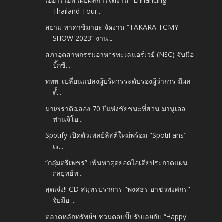
เออาร์ไอพี เผยผลการจัดงาน “Enhancing
Thailand Tour...
สยาม ทาคาชิมายะ จัดงาน “TAKARA TOMY
SHOW 2023” งาน...
สภาอุตสาหกรรมอาหารทะเลนอร์เวย์ (NSC) จับมือ
บิ๊กซี...
ททท. เปลี่ยนแปลงผู้บริหารระดับรองผู้ว่าการ มีผล
ตั้...
มาเซราติฉลอง 70 ปีแห่งชัยชนะที่ฮวน มานูเอล
ฟานจิโอ...
Spotify เปิดตัวเพลย์ลิสต์ใหม่พร้อม "SpotiFans"
เร่...
“กลุ่มตรีเพชร” เฟ้นหาสุดยอดไอเดียประกวดแผน
กลยุทธ์ท...
สุดเจ๋ง!! CD สมุทรปราการ "พงศธร อาชวพงศกร"
จับมือ ...
ตลาดหลักทรัพย์ฯ ชวนตอบปั๊ปรับเลยกับ “Happy