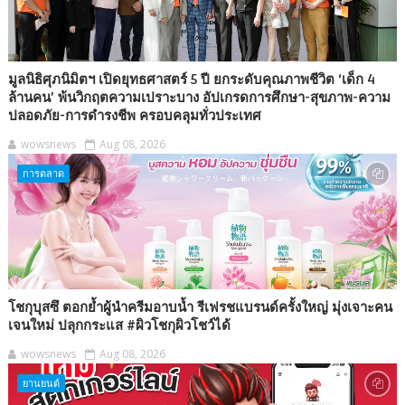
มูลนิธิศุภนิมิตฯ เปิดยุทธศาสตร์ 5 ปี ยกระดับคุณภาพชีวิต ‘เด็ก 4
ล้านคน’ พ้นวิกฤตความเปราะบาง อัปเกรดการศึกษา-สุขภาพ-ความ
ปลอดภัย-การดำรงชีพ ครอบคลุมทั่วประเทศ
wowsnews
Aug 08, 2026
การตลาด
โชกุบุสซึ ตอกย้ำผู้นำครีมอาบน้ำ รีเฟรชแบรนด์ครั้งใหญ่ มุ่งเจาะคน
เจนใหม่ ปลุกกระแส #ผิวโชกุผิวโชว์ได้
wowsnews
Aug 08, 2026
ยานยนต์