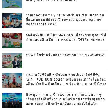
แรก ถูกกว่า B7 ถึง 7 บาท/ลิตร
Compact Family Club ฟอร์มกระหึ่ม! ยกขบวน
ขึ้นแท่นแชมป์ประจำปี Toyota Gazoo Racing
Motorsport 2023
ลดคุ้มทั้งปี! แค่มี PT MAX GAS เมื่อสั่งก๊าซหุงต้มพีที
ผ่านแอปพลิเคชัน 'PT MAX GAS' ใช้โค้ด NEW90B
ATLAS โชว์ฟอร์มฮอต! ยอดขาย LPG พุ่งเกินต้าน!!
AIA+ พลัสชีวิตดี ๆ ทั่วไทย ชวนเปิดวาร์ปซิตี้รัน
“AIA+ FUN RUN 2026” เตรียมรองเท้าวิ่งให้พร้อม
แล้วมาวิ่ง ฟิน กินเที่ยว... 4 จังหวัด 4 ภาค ทั่วไทย!
ปักหมุด 1-5 ก.ค.นี้! FAST AUTO SHOW 2026 ชู
“ดีลแรงจัดเต็มทั้งงาน” ผนึกพันธมิตรสร้างสุขปลุก
ตลาดรถกลางปี รถใหม่/มือสอง จองได้มั่นใจ