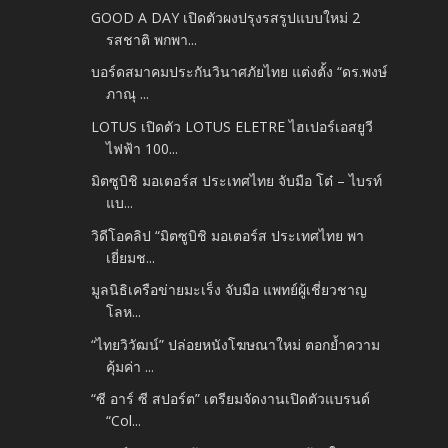
GOOD A DAY เปิดตัวผงปรุงรสรูปแบบใหม่ 2
รสชาติ พกพา...
บอร์ดสมาคมประกันวินาศภัยไทย แต่งตั้ง “ดร.พงษ์
ภาณุ ...
LOTUS เปิดตัว LOTUS ELETRE ไฮเปอร์เอสยูวี
ไฟฟ้า 100...
มิตซูบิชิ มอเตอร์ส ประเทศไทย จับมือ โต๋ – ไบรท์
แบ...
วิดีโอคลิป “มิตซูบิชิ มอเตอร์ส ประเทศไทย พา
เยี่ยมช...
มูลนิธิเครือข่ายมะเร็ง จับมือ แพทย์ผู้เชี่ยวชาญ
โลห...
“ไทยวิวัฒน์” ปล่อยหนังโฆษณาใหม่ ตอกย้ำความ
คุ้มค่า ...
“ซี อาร์ ซี สปอร์ต” เตรียมจัดงานเปิดตัวแบรนด์
“Col...