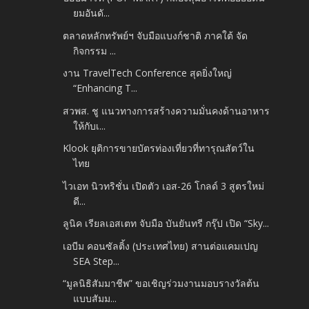
ยมอันดั...
ตลาดหลักทรัพย์ฯ จับมือแบงก์ชาติ ภาคใต้ จัด
กิจกรรม ...
งาน TravelTech Conference สุดยิ่งใหญ่
“Enhancing T...
สวพส. ชู แนวทางการสร้างความมั่นคงด้านอาหาร
ให้กับเ...
Klook ยุติการขายบัตรท่องเที่ยวที่ทารุณสัตว์ใน
ไทย
ไวเอท นิวทริชั่น เปิดตัว เอส-26 โกลด์ 3 สูตรใหม่
ดี...
ลูนิค เรียลเอสเตท จับมือ บันยันทรี กรุ๊ป เปิด “Sky...
เอบีม คอนซัลติ้ง (ประเทศไทย) สานต่อแคมเปญ
SEA Step...
“มูลนิธิสัมมาชีพ” ขอเชิญร่วมงานมอบรางวัลต้น
แบบสัมม...