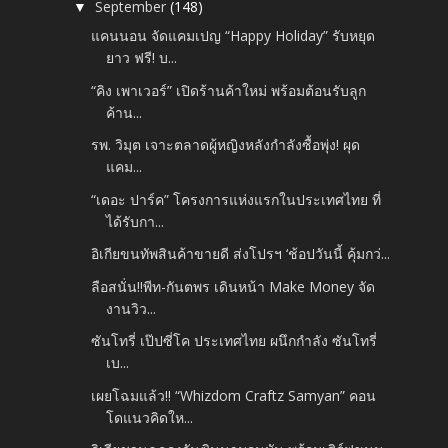
September
(148)
▼
แคนนอน จัดแคมเปญ “Happy Holiday” รับหยุด
ยาว ฟรี! บ...
“คิง เพาเวอร์” เปิดร้านค้าใหม่ พร้อมต้อนรับลูก
ค้าน...
รพ. วิมุต เจาะตลาดผู้หญิงหลังกำลังซื้อพุ่ง! ผุด
แคม...
“เดอะ ปาร์ค” โครงการแห่งแรกในประเทศไทย ที่
ได้รับกา...
อิเกียขนทัพสินค้าขายดี ส่งโปรฯ ‘ช้อปวันนี้ คุ้มกว่...
ลือสนั่น!!พีท-กันตพร เดินหน้า Make Money จัด
งานวิว...
ซันโทรี่ เป๊ปซี่โค ประเทศไทย ผนึกกำลัง ซันโทรี่
เบ...
เผยโฉมแล้ว!! “Whizdom Craftz Samyan” คอน
โดแนวคิดให...