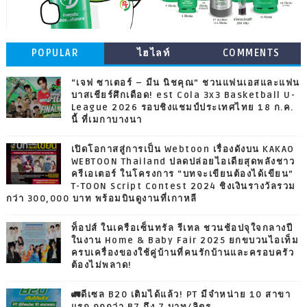
POPULAR
ไฮไลท์
COMMENTS
“เจฟ ซาเตอร์ – มีน นิชคุณ” ชวนแฟนเอสและแฟน
บาสเชียร์ศึกเดือด! est Cola 3x3 Basketball U-
League 2026 รอบชิงแชมป์ประเทศไทย 18 ก.ค.
นี้ ที่เมกาบางนา
เปิดโอกาสสู่การเป็น Webtoon เรื่องดังบน KAKAO
WEBTOON Thailand ปลดปล่อยไอเดียสุดพลังชาว
ครีเอเตอร์ ในโครงการ “บทจะเขียนต้องได้เขียน”
T-TOON Script Contest 2024 ชิงเงินรางวัลรวม
กว่า 300,000 บาท พร้อมบินดูงานที่เกาหลี
ท็อปส์ ในเครือเซ็นทรัล รีเทล ชวนช้อปจุใจกลางปี
ในงาน Home & Baby Fair 2025 ยกขบวนไอเท็ม
ครบเครื่องของใช้คู่บ้านที่คนรักบ้านและครอบครัว
ต้องไม่พลาด!
🚛ดีเซล B20 เติมได้แล้ว! PT มีจำหน่าย 10 สาขา