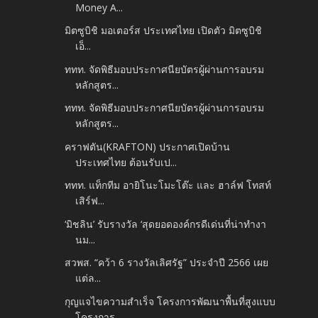
Money A...
มิตซูบิชิ มอเตอร์ส ประเทศไทย เปิดตัว มิตซูบิชิ
เอ็...
ททท. จัดพิธีมอบประกาศนียบัตรผู้ผ่านการอบรม
หลักสูตร...
ททท. จัดพิธีมอบประกาศนียบัตรผู้ผ่านการอบรม
หลักสูตร...
คราฟตัน(KRAFTON) ประกาศเปิดบ้าน
ประเทศไทย ต้อนรับเป...
ททท. แท็กทีม อายิโนะโมะโต๊ะ และ ฮาล์ฟ โทสท์
เสิร์ฟ...
‘มิชลิน’ รับรางวัล ‘สุดยอดองค์กรดีเด่นที่น่าทำงา
นม...
สวพส. “คว้า 6 รางวัลเลิศรัฐ” ประจำปี 2566 เผย
แต่ล...
กุญแจไขความสำเร็จ โครงการพัฒนาพื้นที่สูงแบบ
โครงการ...