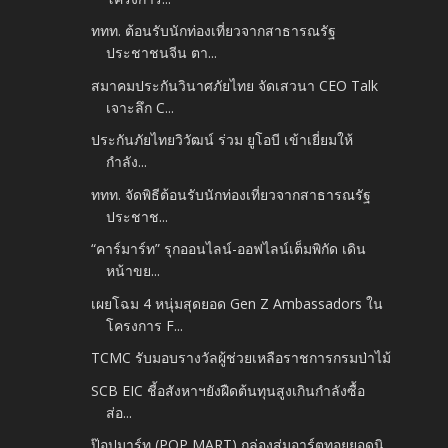
ททท. ต้อนรับนักท่องเที่ยวจากสาธารณรัฐ
ประชาชนจีน ตา...
สมาคมประกันวินาศภัยไทย จัดเสวนา CEO Talk
เจาะลึก C...
ประกันภัยไทยวิวัฒน์ ร่วม ยูโอบี เข้าเยี่ยมให้
กำลัง...
ททท. จัดพิธีต้อนรับนักท่องเที่ยวจากสาธารณรัฐ
ประชาช...
“คาร์มาร์ท” รุกออนไลน์-ออฟไลน์เต็มพิกัด เดิน
หน้าขย...
เผยโฉม 4 หนุ่มสุดยอด Gen Z Ambassadors ใน
โครงการ F...
TCMC รับมอบรางวัลผู้ช่วยเหลือราชการกรมป่าไม้
SCB EIC ชี้อสังหาฯยังฝืดต้นทุนสูงเกินกำลังซื้อ
ส่อ...
ป๊อปมาร์ท (POP MART) กล่องสุ่มอาร์ตทอยยอดนิ