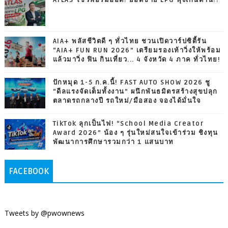
ATLAS โชว์ฟอร์มฮอต! ยอดขาย LPG พุ่งเกินต้าน!!
AIA+ พลัสชีวิตดี ๆ ทั่วไทย ชวนเปิดวาร์ปซิตี้รัน
“AIA+ FUN RUN 2026” เตรียมรองเท้าวิ่งให้พร้อม
แล้วมาวิ่ง ฟิน กินเที่ยว... 4 จังหวัด 4 ภาค ทั่วไทย!
ปักหมุด 1-5 ก.ค.นี้! FAST AUTO SHOW 2026 ชู
“ดีลแรงจัดเต็มทั้งงาน” ผนึกพันธมิตรสร้างสุขปลุก
ตลาดรถกลางปี รถใหม่/มือสอง จองได้มั่นใจ
TikTok ลุกเป็นไฟ! “School Media Creator
Award 2026” น้อง ๆ รุ่นใหม่สนใจเข้าร่วม ชิงทุน
พัฒนาการศึกษารวมกว่า 1 แสนบาท
FACEBOOK
Tweets by @pwownews