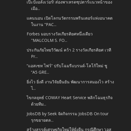
เป๊ะปังอลังเว่อร์! ส่องพาเหรดซุปตาร์แนวหน้าของ
เมือ...
แคนนอน เปิดโลกนวัตกรรมพรินเตอร์แห่งอนาคต
ในงาน “PAC...
Forbes มอบรางวัลเกียรติยศหนึ่งเดียว
"MALCOLM S. FO...
ประกันภัยไทยวิวัฒน์ คว้า 2 รางวัลเกียรติยศ เวที
Pr...
“แอสเซท ไฟว์” ปรับโฉมรีแบรนด์-โลโก้ใหม่ ชู
“A5 GRE...
ยิ่งไว ยิ่งดี งานวิจัยยืนยัน พัฒนาการสมองไว สร้าง
ไ...
ไขกลยุทธ์ COWAY Heart Service พลิกโฉมธุรกิจ
ด้วยทีม...
JobsDB by Seek จัดกิจกรรม JobsDB On tour
รุกขยายตล...
สร้างสรรค์เศรษฐกิจใหม่ให้ยั่งยืน กรณีศึกษา ‘เอส