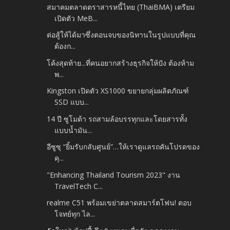
สมาคมตลาดตราสารหนี้ไทย (ThaiBMA) เตรียม
เปิดตัว MeB...
ต่อสู้ให้ได้มาซึ่งตอนจบของนิทานในรูปแบบที่คุณ
ต้องก...
โค้งสุดท้าย...ที่คนอยากสร้างธุรกิจให้ปัง ต้องห้าม
พ...
Kingston เปิดตัว XS1000 ขยายกลุ่มผลิตภัณฑ์
SSD แบบ...
14 ปี ซูโมต้า รถสามล้อบรรทุกและโดยสารทั้ง
แบบน้ำมัน...
อีซูซุ “ยิ้มรับกลับศูนย์”…ให้เราดูแลรถคันโปรดของ
คุ...
"Enhancing Thailand Tourism 2023" งาน
TravelTech C...
realme C51 พร้อมเขย่าตลาดสมาร์ตโฟน! ตอบ
โจทย์ทุก ไล...