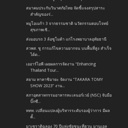
สมาคมประกันวินาศภัยไทย จัดชี้แจงสรุปสาระ
สำคัญของร่...
หมูโอเมก้า 3 จากธรรมชาติ นวัตกรรมตอบโจทย์
สุขภาพเชิ...
ส่งมอบรถ 3 ล้อซูโมต้า แก่โรงพยาบาลอุทัยธานี
สวพส. ชู การแก้ไขความยากจน บนพื้นที่สูง สำเร็จ
ได้ด...
เออาร์ไอพี เผยผลการจัดงาน “Enhancing
Thailand Tour...
สยาม ทาคาชิมายะ จัดงาน “TAKARA TOMY
SHOW 2023” งาน...
สภาอุตสาหกรรมอาหารทะเลนอร์เวย์ (NSC) จับมือ
บิ๊กซี...
ททท. เปลี่ยนแปลงผู้บริหารระดับรองผู้ว่าการ มีผล
ตั้...
มาเซราติฉลอง 70 ปีแห่งชัยชนะที่ฮวน มานูเอล