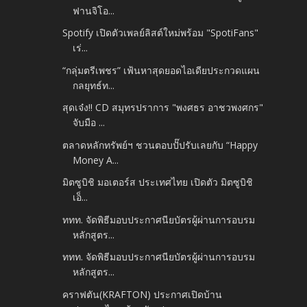
ฟานจิโอ...
Spotify เปิดตัวเพลย์ลิสต์ใหม่พร้อม "SpotiFans"
เร่...
“กลุ่มตรีเพชร” เฟ้นหาสุดยอดไอเดียประกวดแผน
กลยุทธ์ท...
สุดเจ๋ง!! CD สมุทรปราการ "พงศธร อาชวพงศกร"
จับมือ ...
ตลาดหลักทรัพย์ฯ ชวนตอบปั๊ปรับเลยกับ “Happy
Money A...
มิตซูบิชิ มอเตอร์ส ประเทศไทย เปิดตัว มิตซูบิชิ
เอ็...
ททท. จัดพิธีมอบประกาศนียบัตรผู้ผ่านการอบรม
หลักสูตร...
ททท. จัดพิธีมอบประกาศนียบัตรผู้ผ่านการอบรม
หลักสูตร...
คราฟตัน(KRAFTON) ประกาศเปิดบ้าน