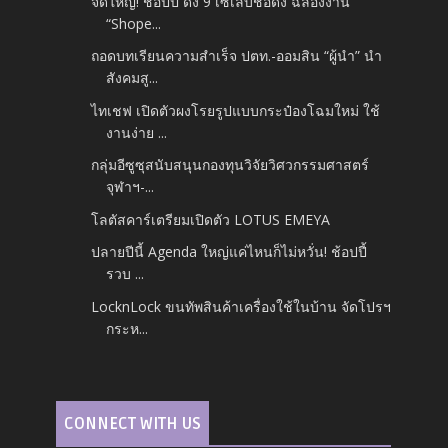
จัดใหญ่! ช้อปปี้ ดึง 9 เซเลบชื่อดัง ฉลองงาน
“Shope...
ถอดบทเรียนความสำเร็จ ปตท.-ออมสิน “ผู้นำ” นำ
สังคมสู...
ไทเชฟ เปิดตัวผงโรยรูปแบบกระป๋องโฉมใหม่ ใช้
งานง่าย ...
กลุ่มอีซูซุสนับสนุนกองทุนวิจัยวิศวกรรมศาสตร์
จุฬาฯ-...
โลตัสคาร์เตรียมเปิดตัว LOTUS EMEYA
ปลายปีนี้ Agenda ใหญ่แค่ไหนก็ไม่หวั่น! ช้อปปี้
รวบ ...
LocknLock ขนทัพสินค้าเครื่องใช้ในบ้าน จัดโปรฯ
กระห...
CONNECT WITH US