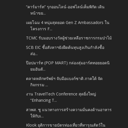
“คาร์มาร์ท” รุกออนไลน์-ออฟไลน์เต็มพิกัด เดิน
หน้าขย...
เผยโฉม 4 หนุ่มสุดยอด Gen Z Ambassadors ใน
โครงการ F...
TCMC รับมอบรางวัลผู้ช่วยเหลือราชการกรมป่าไม้
SCB EIC ชี้อสังหาฯยังฝืดต้นทุนสูงเกินกำลังซื้อ
ส่อ...
ป๊อปมาร์ท (POP MART) กล่องสุ่มอาร์ตทอยยอดนิ
ยมอันดั...
ตลาดหลักทรัพย์ฯ จับมือแบงก์ชาติ ภาคใต้ จัด
กิจกรรม ...
งาน TravelTech Conference สุดยิ่งใหญ่
“Enhancing T...
สวพส. ชู แนวทางการสร้างความมั่นคงด้านอาหาร
ให้กับเ...
Klook ยุติการขายบัตรท่องเที่ยวที่ทารุณสัตว์ใน