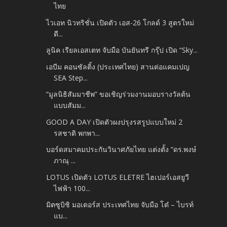
ไทย
ไวเอท นิวทริชั่น เปิดตัว เอส-26 โกลด์ 3 สูตรใหม่
ดี...
ลูนิค เรียลเอสเตท จับมือ บันยันทรี กรุ๊ป เปิด “Sky...
เอบีม คอนซัลติ้ง (ประเทศไทย) สานต่อแคมเปญ
SEA Step...
“มูลนิธิสัมมาชีพ” ขอเชิญร่วมงานมอบรางวัลต้น
แบบสัมม...
GOOD A DAY เปิดตัวผงปรุงรสรูปแบบใหม่ 2
รสชาติ พกพา...
บอร์ดสมาคมประกันวินาศภัยไทย แต่งตั้ง “ดร.พงษ์
ภาณุ ...
LOTUS เปิดตัว LOTUS ELETRE ไฮเปอร์เอสยูวี
ไฟฟ้า 100...
มิตซูบิชิ มอเตอร์ส ประเทศไทย จับมือ โต๋ – ไบรท์
แบ...