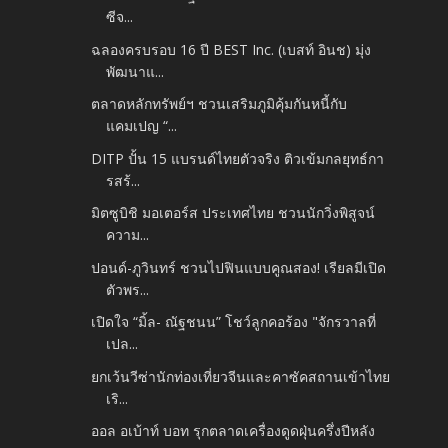
ซีจ...
ฉลองครบรอบ 16 ปี BEST Inc. (เบสท์ อินช) มุ่ง
พัฒนาแ...
ตลาดหลักทรัพย์ฯ ชวนเสริมภูมิคุ้มกันหนี้กับ
แคมเปญ “...
DITP ปั้น 15 แบรนด์ไทยตัวจริง ติวเข้มกลยุทธ์กา
รสร้...
มิตซูบิชิ มอเตอร์ส ประเทศไทย ชวนนักวิ่งพิสูจน์
ความ...
ปอนด์-ภูวินทร์ ชวนไปฟินแบบคูณสอง! เรียลมีเปิด
ตัวพร...
เปิดใจ “มิ้ล- ณัฐชนน” โชว์ลูกคอร้อง "จักรวาลที่
เปล...
ยกเว้นวีซ่านักท่องเที่ยวจีนและคาซัคสถานเข้าไทย
เริ...
ออล อเบ้าท์ บอท รุกตลาดเครื่องดูดฝุ่นครึ่งปีหลัง