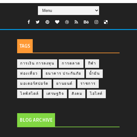
TAGS
การเงิน การลงทุน
การตลาด
กีฬา
ท่องเที่ยว
ธนาคาร ประกันภัย
น้ำมัน
มอเตอร์สปอร์ต
ยานยนต์
ราชการ
ไลฟ์สไตล์
เศรษฐกิจ
สังคม
ไฮไลท์
BLOG ARCHIVE