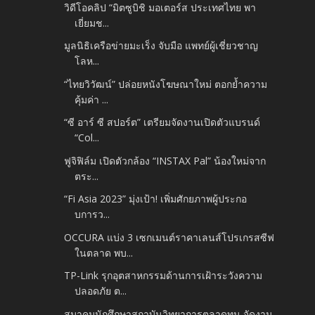
วิดีโอคลิป “มิตซูบิชิ มอเตอร์ส ประเทศไทย พา
เยี่ยมช...
มูลนิธิเครือข่ายมะเร็ง จับมือ แพทย์ผู้เชี่ยวชาญ
โลห...
“ไทยวิวัฒน์” ปล่อยหนังโฆษณาใหม่ ตอกย้ำความ
คุ้มค่า ...
“ซี อาร์ ซี สปอร์ต” เตรียมจัดงานเปิดตัวแบรนด์
“Col...
ฟูจิฟิล์ม เปิดตัวกล้อง “INSTAX Pal” น้องใหม่จาก
ตระ...
“Fi Asia 2023” มุ่งเป้า! เพิ่มศักยภาพผู้ประกอ
บการว...
OCCURA แบ่ง 3 เซกเมนต์ราคาเลนส์โปรเกรสซีฟ
ในตลาด พบ...
TP-Link รุกอุตสาหกรรมด้านการเฝ้าระวังความ
ปลอดภัย ต...
สมาคมนักศึกษาสถาบันวิทยาการตลาดทุน จัดงาน