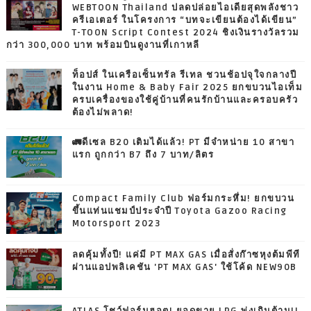
WEBTOON Thailand ปลดปล่อยไอเดียสุดพลังชาว
ครีเอเตอร์ ในโครงการ “บทจะเขียนต้องได้เขียน”
T-TOON Script Contest 2024 ชิงเงินรางวัลรวม
กว่า 300,000 บาท พร้อมบินดูงานที่เกาหลี
ท็อปส์ ในเครือเซ็นทรัล รีเทล ชวนช้อปจุใจกลางปี
ในงาน Home & Baby Fair 2025 ยกขบวนไอเท็ม
ครบเครื่องของใช้คู่บ้านที่คนรักบ้านและครอบครัว
ต้องไม่พลาด!
🚛ดีเซล B20 เติมได้แล้ว! PT มีจำหน่าย 10 สาขา
แรก ถูกกว่า B7 ถึง 7 บาท/ลิตร
Compact Family Club ฟอร์มกระหึ่ม! ยกขบวน
ขึ้นแท่นแชมป์ประจำปี Toyota Gazoo Racing
Motorsport 2023
ลดคุ้มทั้งปี! แค่มี PT MAX GAS เมื่อสั่งก๊าซหุงต้มพีที
ผ่านแอปพลิเคชัน 'PT MAX GAS' ใช้โค้ด NEW90B