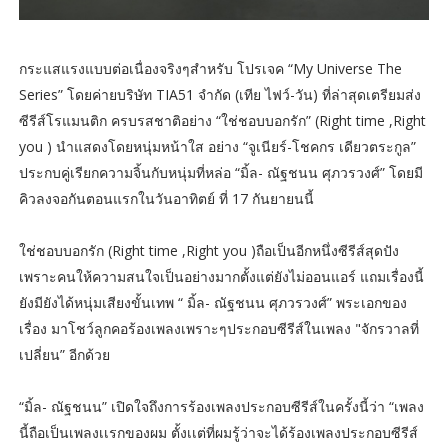
กระแสแรงแบบต่อเนื่องจริงๆสำหรับ โปรเจค “My Universe The
Series” โดยค่ายบริษัท TIA51 จำกัด (เทีย ไฟว์-วัน) ที่ล่าสุดเตรียมส่ง
ซีรีส์โรแมนติก ครบรสชาติอย่าง “ใช่ชอบบอกรัก” (Right time ,Right
you ) นำแสดงโดยหนุ่มหน้าใส อย่าง “จูเนียร์-โชคกร เดียวตระกูล”
ประกบคู่เรียกความจิ้นกับหนุ่มที่หล่อ “มิ้ล- ณัฐชนน ศุภวรวงศ์” โดยมี
คิวลงจอกันตอนแรกในวันอาทิตย์ ที่ 17 กันยายนนี้
ใช่ชอบบอกรัก (Right time ,Right you )ถือเป็นอีกหนึ่งซีรีส์สุดปัง
เพราะคนให้ความสนใจเป็นอย่างมากตั้งแต่ยังไม่ออนแอร์ แถมเรื่องนี้
ยังมียังได้หนุ่มเสียงขั้นเทพ “ มิ้ล- ณัฐชนน ศุภวรวงศ์” พระเอกของ
เรื่อง มาโชว์ลูกคอร้องเพลงเพราะๆประกอบซีรีส์ในเพลง "จักรวาลที่
เปลี่ยน” อีกด้วย
“มิ้ล- ณัฐชนน” เปิดใจถึงการร้องเพลงประกอบซีรีส์ในครั้งนี้ว่า “เพลง
นี้ถือเป็นเพลงเเรกของผม ตั้งเเต่ที่ผมรู้ว่าจะได้ร้องเพลงประกอบซีรีส์