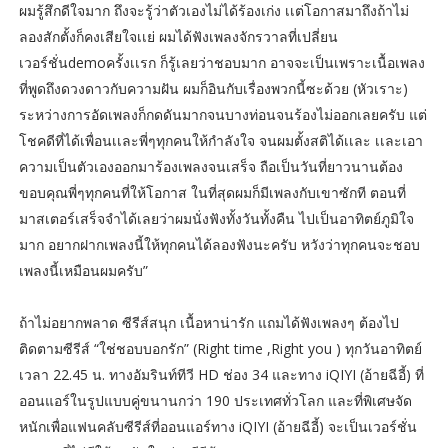
ผมรู้สึกดีใจมาก ถึงจะรู้ว่าตัวเองไม่ได้ร้องเก่ง เเต่โอกาสมาถึงถ้าไม่
ลองสักตั้งก็คงเสียใจเเย่ ผมได้ฟังเพลงจักรวาลที่เปลี่ยน
เวอร์ชั่นdemoครั้งเเรก ก็รู้เลยว่าชอบมาก อาจจะเป็นเพราะเนื้อเพลง
ที่พูดถึงดวงดาวกับความฝัน ผมก็อินกับเรื่องพวกนี้ซะด้วย (หัวเราะ)
ระหว่างการอัดเพลงก็กดดันมากจนบางท่อนจนร้องไม่ออกเลยครับ แต่
โชคดีที่ได้เพื่อนเเละพี่ๆทุกคนให้กำลังใจ จนผมตั้งสติได้เเละ เเละเอา
ความเป็นตัวเองออกมาร้องเพลงจนเสร็จ ถือเป็นวันที่ยาวนานต้อง
ขอบคุณพี่ๆทุกคนที่ให้โอกาส ในที่สุดผมก็มีเพลงกับเขาซักที ตอนที่
มาสเตอร์เสร็จจำได้เลยว่าผมนั่งฟังทั้งวันทั้งคืน ไปเป็นอาทิตย์ภูมิใจ
มาก อยากฝากเพลงนี้ให้ทุกคนได้ลองฟังนะครับ หวังว่าทุกคนจะชอบ
เพลงนี้เหมือนผมครับ”
ถ้าไม่อยากพลาด ซีรีส์สนุก เนื้อหาน่ารัก แถมได้ฟังเพลงๆ ต้องไป
ติดตามซีรีส์ “ใช่ชอบบอกรัก” (Right time ,Right you ) ทุกวันอาทิตย์
เวลา 22.45 น. ทางอัมรินท์ทีวี HD ช่อง 34 และทาง iQIYI (อ้ายฉีอี้) ที่
ออนแอร์ในรูปแบบคู่ขนานกว่า 190 ประเทศทั่วโลก และที่พิเศษจัด
หนักเพื่อแฟนคลับซีรีส์ที่ออนแอร์ทาง iQIYI (อ้ายฉีอี้) จะเป็นเวอร์ชั่น