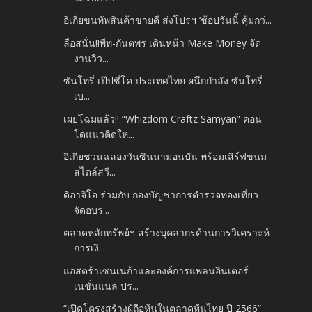
อิเกียขนทัพสินค้าขายดี ส่งโปรฯ ‘ช้อปวันนี้ คุ้มกว่...
ลือสนั่น!!พีท-กันตพร เดินหน้า Make Money จัด
งานวิว...
ซันโทรี่ เป๊ปซี่โค ประเทศไทย ผนึกกำลัง ซันโทรี่
เบ...
เผยโฉมแล้ว!! “Whizdom Craftz Samyan” คอน
โดแนวคิดให...
อิเกียชวนฉลองวันซินนามอนบัน พร้อมเสิร์ฟขนม
สไตล์สวี...
ดิอาจิโอ ร่วมกับ กองบัญชาการตำรวจท่องเที่ยว
จัดอบร...
ตลาดหลักทรัพย์ฯ สร้างบุคลากรด้านการวิเคราะห์
การเงิ...
แอสตร้าเซนเนก้าและองค์การแพลนอินเตอร์
เนชั่นแนล ปร...
“เปิดโครงสร้างผู้ถือหุ้นในตลาดหุ้นไทย ปี 2566”