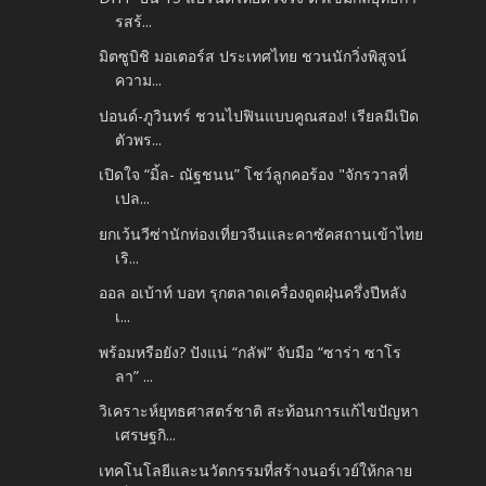
รสร้...
มิตซูบิชิ มอเตอร์ส ประเทศไทย ชวนนักวิ่งพิสูจน์
ความ...
ปอนด์-ภูวินทร์ ชวนไปฟินแบบคูณสอง! เรียลมีเปิด
ตัวพร...
เปิดใจ “มิ้ล- ณัฐชนน” โชว์ลูกคอร้อง "จักรวาลที่
เปล...
ยกเว้นวีซ่านักท่องเที่ยวจีนและคาซัคสถานเข้าไทย
เริ...
ออล อเบ้าท์ บอท รุกตลาดเครื่องดูดฝุ่นครึ่งปีหลัง
เ...
พร้อมหรือยัง? ปังแน่ “กลัฟ” จับมือ “ซาร่า ซาโร
ลา” ...
วิเคราะห์ยุทธศาสตร์ชาติ สะท้อนการแก้ไขปัญหา
เศรษฐกิ...
เทคโนโลยีและนวัตกรรมที่สร้างนอร์เวย์ให้กลาย