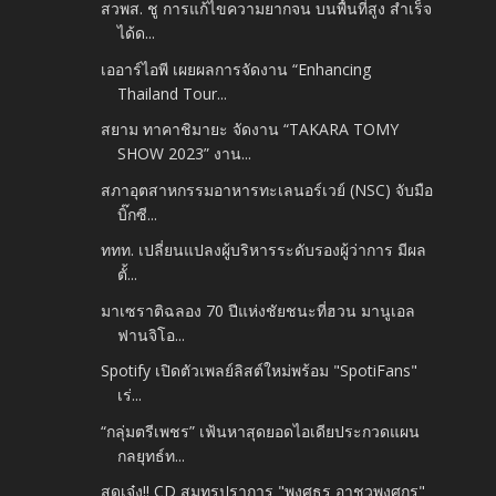
สวพส. ชู การแก้ไขความยากจน บนพื้นที่สูง สำเร็จ
ได้ด...
เออาร์ไอพี เผยผลการจัดงาน “Enhancing
Thailand Tour...
สยาม ทาคาชิมายะ จัดงาน “TAKARA TOMY
SHOW 2023” งาน...
สภาอุตสาหกรรมอาหารทะเลนอร์เวย์ (NSC) จับมือ
บิ๊กซี...
ททท. เปลี่ยนแปลงผู้บริหารระดับรองผู้ว่าการ มีผล
ตั้...
มาเซราติฉลอง 70 ปีแห่งชัยชนะที่ฮวน มานูเอล
ฟานจิโอ...
Spotify เปิดตัวเพลย์ลิสต์ใหม่พร้อม "SpotiFans"
เร่...
“กลุ่มตรีเพชร” เฟ้นหาสุดยอดไอเดียประกวดแผน
กลยุทธ์ท...
สุดเจ๋ง!! CD สมุทรปราการ "พงศธร อาชวพงศกร"