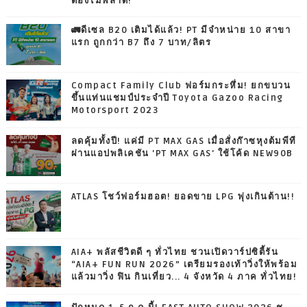
ต้องไม่พลาด!
🚛ดีเซล B20 เติมได้แล้ว! PT มีจำหน่าย 10 สาขา
แรก ถูกกว่า B7 ถึง 7 บาท/ลิตร
Compact Family Club ฟอร์มกระหึ่ม! ยกขบวน
ขึ้นแท่นแชมป์ประจำปี Toyota Gazoo Racing
Motorsport 2023
ลดคุ้มทั้งปี! แค่มี PT MAX GAS เมื่อสั่งก๊าซหุงต้มพีที
ผ่านแอปพลิเคชัน 'PT MAX GAS' ใช้โค้ด NEW90B
ATLAS โชว์ฟอร์มฮอต! ยอดขาย LPG พุ่งเกินต้าน!!
AIA+ พลัสชีวิตดี ๆ ทั่วไทย ชวนเปิดวาร์ปซิตี้รัน
“AIA+ FUN RUN 2026” เตรียมรองเท้าวิ่งให้พร้อม
แล้วมาวิ่ง ฟิน กินเที่ยว... 4 จังหวัด 4 ภาค ทั่วไทย!