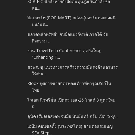
SCB EIC ชี้อสังหาฯยังฝืดต้นทุนสูงเกินกำลังซื้อ
ส่อ...
ป๊อปมาร์ท (POP MART) กล่องสุ่มอาร์ตทอยยอดนิ
ยมอันดั...
ตลาดหลักทรัพย์ฯ จับมือแบงก์ชาติ ภาคใต้ จัด
กิจกรรม ...
งาน TravelTech Conference สุดยิ่งใหญ่
“Enhancing T...
สวพส. ชู แนวทางการสร้างความมั่นคงด้านอาหาร
ให้กับเ...
Klook ยุติการขายบัตรท่องเที่ยวที่ทารุณสัตว์ใน
ไทย
ไวเอท นิวทริชั่น เปิดตัว เอส-26 โกลด์ 3 สูตรใหม่
ดี...
ลูนิค เรียลเอสเตท จับมือ บันยันทรี กรุ๊ป เปิด “Sky...
เอบีม คอนซัลติ้ง (ประเทศไทย) สานต่อแคมเปญ
SEA Step...