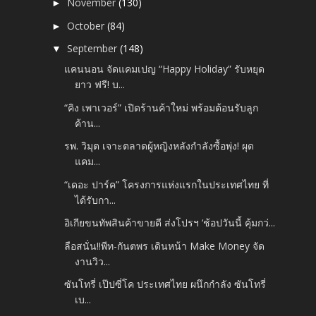
November
(130)
►
October
(84)
►
September
(148)
▼
แคนนอน จัดแคมเปญ “Happy Holiday” รับหยุด
ยาว ฟรี! บ...
“คิง เพาเวอร์” เปิดร้านค้าใหม่ พร้อมต้อนรับลูก
ค้าน...
รพ. วิมุต เจาะตลาดผู้หญิงหลังกำลังซื้อพุ่ง! ผุด
แคม...
“เดอะ ปาร์ค” โครงการแห่งแรกในประเทศไทย ที่
ได้รับกา...
อิเกียขนทัพสินค้าขายดี ส่งโปรฯ ‘ช้อปวันนี้ คุ้มกว่...
ลือสนั่น!!พีท-กันตพร เดินหน้า Make Money จัด
งานวิว...
ซันโทรี่ เป๊ปซี่โค ประเทศไทย ผนึกกำลัง ซันโทรี่
เบ...