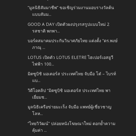
“มูลนิธิสัมมาชีพ” ขอเชิญร่วมงานมอบรางวัลต้น
แบบสัมม...
GOOD A DAY เปิดตัวผงปรุงรสรูปแบบใหม่ 2
รสชาติ พกพา...
บอร์ดสมาคมประกันวินาศภัยไทย แต่งตั้ง “ดร.พงษ์
ภาณุ ...
LOTUS เปิดตัว LOTUS ELETRE ไฮเปอร์เอสยูวี
ไฟฟ้า 100...
มิตซูบิชิ มอเตอร์ส ประเทศไทย จับมือ โต๋ – ไบรท์
แบ...
วิดีโอคลิป “มิตซูบิชิ มอเตอร์ส ประเทศไทย พา
เยี่ยมช...
มูลนิธิเครือข่ายมะเร็ง จับมือ แพทย์ผู้เชี่ยวชาญ
โลห...
“ไทยวิวัฒน์” ปล่อยหนังโฆษณาใหม่ ตอกย้ำความ
คุ้มค่า ...