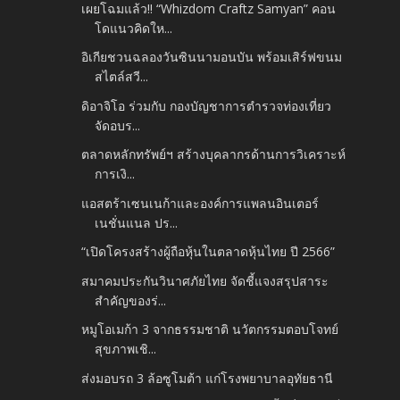
เผยโฉมแล้ว!! “Whizdom Craftz Samyan” คอน
โดแนวคิดให...
อิเกียชวนฉลองวันซินนามอนบัน พร้อมเสิร์ฟขนม
สไตล์สวี...
ดิอาจิโอ ร่วมกับ กองบัญชาการตำรวจท่องเที่ยว
จัดอบร...
ตลาดหลักทรัพย์ฯ สร้างบุคลากรด้านการวิเคราะห์
การเงิ...
แอสตร้าเซนเนก้าและองค์การแพลนอินเตอร์
เนชั่นแนล ปร...
“เปิดโครงสร้างผู้ถือหุ้นในตลาดหุ้นไทย ปี 2566”
สมาคมประกันวินาศภัยไทย จัดชี้แจงสรุปสาระ
สำคัญของร่...
หมูโอเมก้า 3 จากธรรมชาติ นวัตกรรมตอบโจทย์
สุขภาพเชิ...
ส่งมอบรถ 3 ล้อซูโมต้า แก่โรงพยาบาลอุทัยธานี