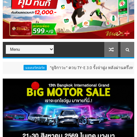
“ยูจิกาวะ” ควบ TY-E 3.0 รั้งจ่าฝูง หลังผ่านครึ่งทาง All Jap
มอเตอร์สปอร์ต