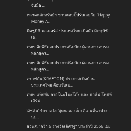
จับมือ ...
ตลาดหลักทรัพย์ฯ ชวนตอบปั๊ปรับเลยกับ “Happy
Money A...
มิตซูบิชิ มอเตอร์ส ประเทศไทย เปิดตัว มิตซูบิชิ
เอ็...
ททท. จัดพิธีมอบประกาศนียบัตรผู้ผ่านการอบรม
หลักสูตร...
ททท. จัดพิธีมอบประกาศนียบัตรผู้ผ่านการอบรม
หลักสูตร...
คราฟตัน(KRAFTON) ประกาศเปิดบ้าน
ประเทศไทย ต้อนรับเป...
ททท. แท็กทีม อายิโนะโมะโต๊ะ และ ฮาล์ฟ โทสท์
เสิร์ฟ...
‘มิชลิน’ รับรางวัล ‘สุดยอดองค์กรดีเด่นที่น่าทำงา
นม...
สวพส. “คว้า 6 รางวัลเลิศรัฐ” ประจำปี 2566 เผย