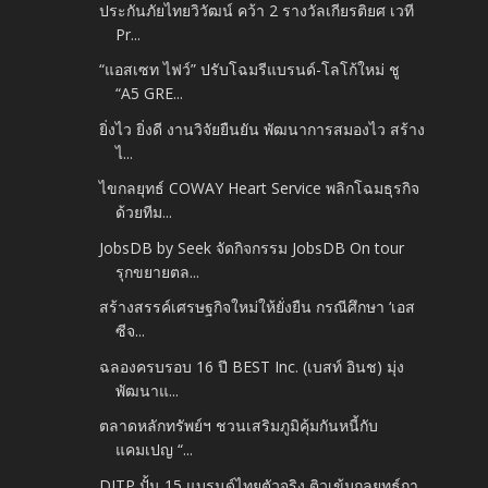
ประกันภัยไทยวิวัฒน์ คว้า 2 รางวัลเกียรติยศ เวที
Pr...
“แอสเซท ไฟว์” ปรับโฉมรีแบรนด์-โลโก้ใหม่ ชู
“A5 GRE...
ยิ่งไว ยิ่งดี งานวิจัยยืนยัน พัฒนาการสมองไว สร้าง
ไ...
ไขกลยุทธ์ COWAY Heart Service พลิกโฉมธุรกิจ
ด้วยทีม...
JobsDB by Seek จัดกิจกรรม JobsDB On tour
รุกขยายตล...
สร้างสรรค์เศรษฐกิจใหม่ให้ยั่งยืน กรณีศึกษา ‘เอส
ซีจ...
ฉลองครบรอบ 16 ปี BEST Inc. (เบสท์ อินช) มุ่ง
พัฒนาแ...
ตลาดหลักทรัพย์ฯ ชวนเสริมภูมิคุ้มกันหนี้กับ
แคมเปญ “...
DITP ปั้น 15 แบรนด์ไทยตัวจริง ติวเข้มกลยุทธ์กา