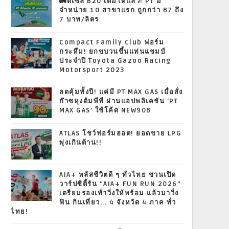
🚛ดีเซล B20 เติมได้แล้ว! PT มี
จำหน่าย 10 สาขาแรก ถูกกว่า B7 ถึง
7 บาท/ลิตร
Compact Family Club ฟอร์ม
กระหึ่ม! ยกขบวนขึ้นแท่นแชมป์
ประจำปี Toyota Gazoo Racing
Motorsport 2023
ลดคุ้มทั้งปี! แค่มี PT MAX GAS เมื่อสั่ง
ก๊าซหุงต้มพีที ผ่านแอปพลิเคชัน 'PT
MAX GAS' ใช้โค้ด NEW90B
ATLAS โชว์ฟอร์มฮอต! ยอดขาย LPG
พุ่งเกินต้าน!!
AIA+ พลัสชีวิตดี ๆ ทั่วไทย ชวนเปิด
วาร์ปซิตี้รัน “AIA+ FUN RUN 2026”
เตรียมรองเท้าวิ่งให้พร้อม แล้วมาวิ่ง
ฟิน กินเที่ยว... 4 จังหวัด 4 ภาค ทั่ว
ไทย!