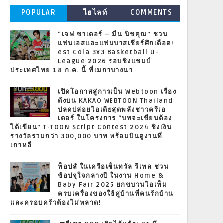
POPULAR
ไฮไลท์
COMMENTS
“เจฟ ซาเตอร์ – มีน นิชคุณ” ชวน
แฟนเอสและแฟนบาสเชียร์ศึกเดือด!
est Cola 3x3 Basketball U-
League 2026 รอบชิงแชมป์
ประเทศไทย 18 ก.ค. นี้ ที่เมกาบางนา
เปิดโอกาสสู่การเป็น Webtoon เรื่อง
ดังบน KAKAO WEBTOON Thailand
ปลดปล่อยไอเดียสุดพลังชาวครีเอ
เตอร์ ในโครงการ “บทจะเขียนต้อง
ได้เขียน” T-TOON Script Contest 2024 ชิงเงิน
รางวัลรวมกว่า 300,000 บาท พร้อมบินดูงานที่
เกาหลี
ท็อปส์ ในเครือเซ็นทรัล รีเทล ชวน
ช้อปจุใจกลางปี ในงาน Home &
Baby Fair 2025 ยกขบวนไอเท็ม
ครบเครื่องของใช้คู่บ้านที่คนรักบ้าน
และครอบครัวต้องไม่พลาด!