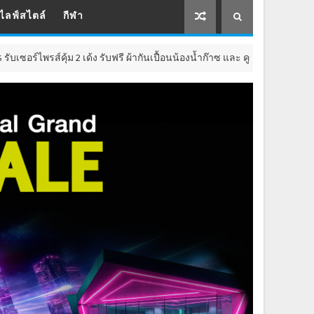
ไลฟ์สไตล์
กีฬา
ด้ง รับฟรี ผ้ากันเปื้อนน้องน้ำก๊าซ และ คูปองส่วนลด 50 บาท ทุกขนาดถัง ทุก