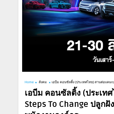
Home
สังคม
เอบีม คอนซัลติ้ง (ประเทศไทย) สานต่อแคมเปญ
เอบีม คอนซัลติ้ง (ประเ
Steps To Change ปลูกฝังค่า