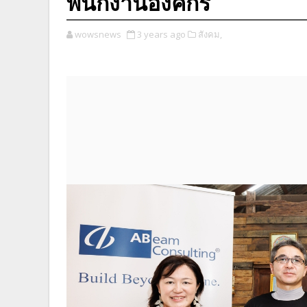
พนักงานองค์กร
wowsnews
3 years ago
สังคม,