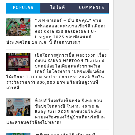
POPULAR
ไฮไลท์
COMMENTS
“เจฟ ซาเตอร์ – มีน นิชคุณ” ชวน
แฟนเอสและแฟนบาสเชียร์ศึกเดือด!
est Cola 3x3 Basketball U-
League 2026 รอบชิงแชมป์
ประเทศไทย 18 ก.ค. นี้ ที่เมกาบางนา
เปิดโอกาสสู่การเป็น Webtoon เรื่อง
ดังบน KAKAO WEBTOON Thailand
ปลดปล่อยไอเดียสุดพลังชาวครีเอ
เตอร์ ในโครงการ “บทจะเขียนต้อง
ได้เขียน” T-TOON Script Contest 2024 ชิงเงิน
รางวัลรวมกว่า 300,000 บาท พร้อมบินดูงานที่
เกาหลี
ท็อปส์ ในเครือเซ็นทรัล รีเทล ชวน
ช้อปจุใจกลางปี ในงาน Home &
Baby Fair 2025 ยกขบวนไอเท็ม
ครบเครื่องของใช้คู่บ้านที่คนรักบ้าน
และครอบครัวต้องไม่พลาด!