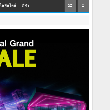
ไลฟ์สไตล์
กีฬา