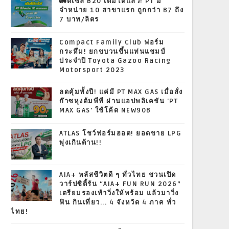
🚛ดีเซล B20 เติมได้แล้ว! PT มี
จำหน่าย 10 สาขาแรก ถูกกว่า B7 ถึง
7 บาท/ลิตร
Compact Family Club ฟอร์ม
กระหึ่ม! ยกขบวนขึ้นแท่นแชมป์
ประจำปี Toyota Gazoo Racing
Motorsport 2023
ลดคุ้มทั้งปี! แค่มี PT MAX GAS เมื่อสั่ง
ก๊าซหุงต้มพีที ผ่านแอปพลิเคชัน 'PT
MAX GAS' ใช้โค้ด NEW90B
ATLAS โชว์ฟอร์มฮอต! ยอดขาย LPG
พุ่งเกินต้าน!!
AIA+ พลัสชีวิตดี ๆ ทั่วไทย ชวนเปิด
วาร์ปซิตี้รัน “AIA+ FUN RUN 2026”
เตรียมรองเท้าวิ่งให้พร้อม แล้วมาวิ่ง
ฟิน กินเที่ยว... 4 จังหวัด 4 ภาค ทั่ว
ไทย!