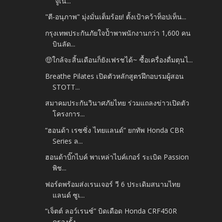
“จูเน...
"ตี-อนุภาพ" มุ่งมั่นเต็มร้อย! ตั้งเป้าคว้าท็อปเท็น...
กรุงเทพประกันภัยใจป้ำพาพนักงานกว่า 1,600 คน
บินลัด...
🤑ใกล้จะสิ้นเดือนก็ยังเฟรชได้~ ซื้อเครื่องดื่มตุนไ...
Breathe Pilates เปิดตัวหลักสูตรฝึกอบรมผู้สอน
STOTT...
สมาคมประกันวินาศภัยไทย ร่วมแถลงข่าวเปิดตัว
โครงการ...
“ฮอนด้า เรซซิ่ง ไทยแลนด์” ยกทัพ Honda CBR
Series ล...
ฮอนด้าบิ๊กไบค์ พาเหล่าไบค์เกอร์ ระเบิด Passion
พิช...
ฟอร์ดพร้อมส่งเรนเจอร์ วี 6 ประเดิมสนามไทย
แลนด์ ซูเ...
“เจ็ตต์ ลอว์เรนซ์” บิดเดือด Honda CRF450R
ครองรั้ง...