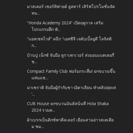
มาสเตอร์ เซอร์ทิฟายด์ ยูสคาร์ เสิร์ฟโปรโมชั่นจัด
หน...
“Honda Academy 2024” เปิดฤดูกาล เสริม
โปรแกรมฝึก พั...
“แอสเซทไวส์” ผนึก “เอสซีจี เจดับเบิ้ลยูดี โลจิสติ
ก...
บ้านปู เน็กซ์ จับมือ ดูราเพาเวอร์ ส่งมอบแบตเตอรี่
ช...
Compact Family Club ฟอร์มกระหึ่ม! ยกขบวนขึ้น
แท่นแช...
มาเซราติ จับมือผู้กำกับชาวอิตาเลียน ทำคลิปสุดเท่
‘...
CUB House ยกขบวนมันส์สนั่นที่ Hola Shaka
2024 รวมค...
ผ้าเบรกเบ็นดิกซ์พาดีลเลอร์ เยือนสามอ่าวสเตเดีย
ม ชม...