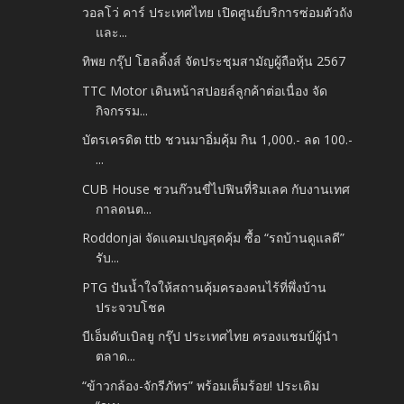
วอลโว่ คาร์ ประเทศไทย เปิดศูนย์บริการซ่อมตัวถัง
และ...
ทิพย กรุ๊ป โฮลดิ้งส์ จัดประชุมสามัญผู้ถือหุ้น 2567
TTC Motor เดินหน้าสปอยล์ลูกค้าต่อเนื่อง จัด
กิจกรรม...
บัตรเครดิต ttb ชวนมาอิ่มคุ้ม กิน 1,000.- ลด 100.-
...
CUB House ชวนก๊วนขี่ไปฟินที่ริมเลค กับงานเทศ
กาลดนต...
Roddonjai จัดแคมเปญสุดคุ้ม ซื้อ “รถบ้านดูแลดี”
รับ...
PTG ปันน้ำใจให้สถานคุ้มครองคนไร้ที่พึ่งบ้าน
ประจวบโชค
บีเอ็มดับเบิลยู กรุ๊ป ประเทศไทย ครองแชมป์ผู้นำ
ตลาด...
“ข้าวกล้อง-จักรีภัทร” พร้อมเต็มร้อย! ประเดิม