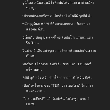
ยูนิโคล่ สนับสนุนฮีโร่ทีมดับไฟป่าและอาสาสมัคร
ของมู...
“ข้าวกล้อง-จักรีภัทร” เปิดตัว “โมโตจีพี รุกกีส์ คั...
พลังบุญทิพย #225 พิธีมหามงคลเทวาภิเษกบวง
สรวงองค์เท...
บีเอ็มดับเบิลยู ประเทศไทย จับมือโรงแรมแมนดา
ริน โอเ...
วินฟาสต์ เดินหน้ารุกตลาดไทย พร้อมผลักดันความ
เป็นศู...
ฟอร์ดเปิดโรงงานเอฟทีเอ็ม ชวนแฟน ‘เรนเจอร์
แร็พเตอร...
ทีทีบี ผู้นำเรื่องเงินฝากให้มากกว่า เสิร์ฟบัญชีเงิ...
เปิดตัวครั้งแรกของ “TEIN ประเทศไทย” ในวาระ
ฉลองครบร...
“ก้อง-สมเกียรติ” คว้าท็อปเท็น โมโตทู สนาม 4
เฆเรซ