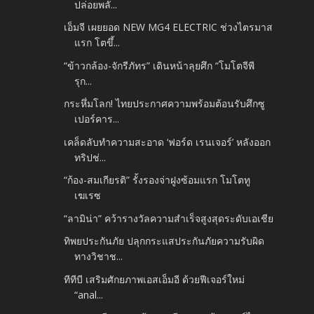
ปล่อยพลั...
เอ็มจี เผยยอด NEW MG4 ELECTRIC ช่วงไตรมาส
แรก โตขึ้...
“ข้าวกล้อง-จักรีภัทร” เดินหน้าลุยศึก “โมโตจีพี
รุก...
กระหึ่มโลก! ไทยประกาศความพร้อมต้อนรับศึกซู
เปอร์คาร...
เคล็ดลับทำความสะอาด ‘ฟอร์ด เรนเจอร์’ หลังออก
ทริปช่...
“ก้อง-สมเกียรติ” รั้งรองจ่าฝูงซ้อมแรก โมโตทู
เฆเรซ
“ลามิน่า” คว้ารางวัลความสำเร็จสูงสุดระดับเอเชีย
ทิพยประกันภัย ปลุกกระแสประกันภัยความรับผิด
ทางวิชาช...
ทีทีบี เสริมศักยภาพเอสเอ็มอี ด้วยฟีเจอร์ใหม่
“anal...