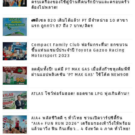
ครบเครื่องของใช้คู่บ้านที่คนรักบ้านและครอบครัว
ต้องไม่พลาด!
🚛ดีเซล B20 เติมได้แล้ว! PT มีจำหน่าย 10 สาขา
แรก ถูกกว่า B7 ถึง 7 บาท/ลิตร
Compact Family Club ฟอร์มกระหึ่ม! ยกขบวน
ขึ้นแท่นแชมป์ประจำปี Toyota Gazoo Racing
Motorsport 2023
ลดคุ้มทั้งปี! แค่มี PT MAX GAS เมื่อสั่งก๊าซหุงต้มพีที
ผ่านแอปพลิเคชัน 'PT MAX GAS' ใช้โค้ด NEW90B
ATLAS โชว์ฟอร์มฮอต! ยอดขาย LPG พุ่งเกินต้าน!!
AIA+ พลัสชีวิตดี ๆ ทั่วไทย ชวนเปิดวาร์ปซิตี้รัน
“AIA+ FUN RUN 2026” เตรียมรองเท้าวิ่งให้พร้อม
แล้วมาวิ่ง ฟิน กินเที่ยว... 4 จังหวัด 4 ภาค ทั่วไทย!