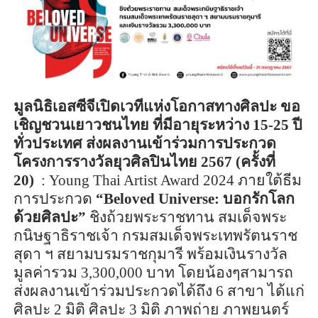
มูลนิธิเอสซีจีเปิดเวทีแห่งโอกาสทางศิลปะ ขอ
เชิญชวนเยาวชนไทย
ที่มีอายุระหว่าง
15-25
ปี
ทั่วประเทศ
ส่งผลงานเข้าร่วมการประกวด
โครงการรางวัลยุวศิลปินไทย
2567 (
ครั้งที่
20)
: Young Thai Artist Award 2024
ภายใต้ธีม
การประกวด
“
Beloved Universe:
บอกรักโลก
ด้วยศิลปะ”
ชิงถ้วยพระราชทาน
สมเด็จพระ
กนิษฐาธิราชเจ้า กรมสมเด็จพระเทพรัตนราช
สุดา ฯ
สยามบรมราชกุมารี พร้อมเงินรางวัล
มูลค่ารวม
3,300,000
บาท โดยน้องๆสามารถ
ส่งผลงานเข้าร่วมประกวดได้ถึง
6
สาขา ได้แก่
ศิลปะ
2
มิติ ศิลปะ
3
มิติ
ภาพถ่าย ภาพยนตร์