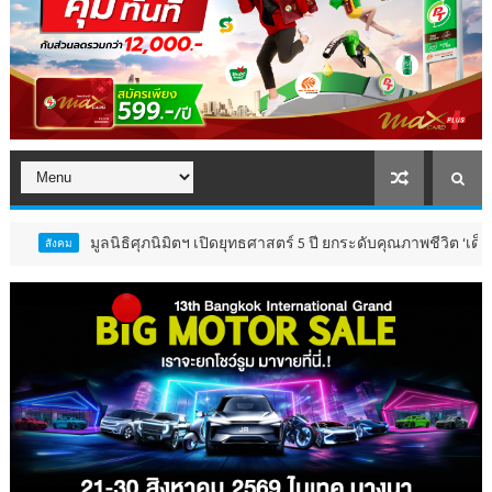
มูลนิธิศุภนิมิตฯ เปิดยุทธศาสตร์ 5 ปี ยกระดับคุณภาพชีวิต ‘เด็ก 4 ล้