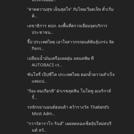
“สาดความสุข เย็นสุดใจ” กับไทยเวียตเจ็ท ตั๋วเริ่ม
ต้...
เลขาธิการ คปภ. ลงพื้นที่ตรวจเยี่ยมจุดบริการ
ประชาชน...
จี๊ป ประเทศไทย เอาใจสาวกรถยนต์พันธุ์แกร่ง จัด
กิจกร...
เปลี่ยนน้ำมันเครื่องลดฝุ่น ลดมลพิษ ที่
AUTOBACS เร...
ซันโทรี่ เป๊ปซี่โค ประเทศไทย ตอกย้ำความสำเร็จ
แคมเป...
“ก้อง-สมเกียรติ” ฝ่าเรซสุดหิน โมโตทู อเมริกาส์
รั้...
รถจักรยานยนต์ฮอนด้า คว้ารางวัล Thailand’s
Most Adm...
“กวาร์ตาราโร-รินส์” เผยทดลองเซ็ตอัปใหม่สปริ
นต์ หวั...