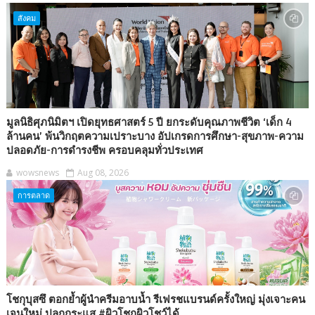
สังคม
มูลนิธิศุภนิมิตฯ เปิดยุทธศาสตร์ 5 ปี ยกระดับคุณภาพชีวิต ‘เด็ก 4
ล้านคน’ พ้นวิกฤตความเปราะบาง อัปเกรดการศึกษา-สุขภาพ-ความ
ปลอดภัย-การดำรงชีพ ครอบคลุมทั่วประเทศ
wowsnews
Aug 08, 2026
การตลาด
โชกุบุสซึ ตอกย้ำผู้นำครีมอาบน้ำ รีเฟรชแบรนด์ครั้งใหญ่ มุ่งเจาะคน
เจนใหม่ ปลุกกระแส #ผิวโชกุผิวโชว์ได้