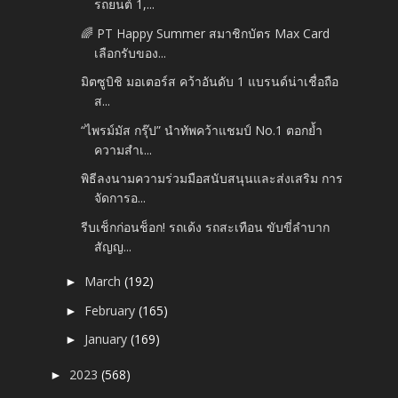
รถยนต์ 1,...
🌈 PT Happy Summer สมาชิกบัตร Max Card
เลือกรับของ...
มิตซูบิชิ มอเตอร์ส คว้าอันดับ 1 แบรนด์น่าเชื่อถือ
ส...
“ไพรม์มัส กรุ๊ป” นำทัพคว้าแชมป์ No.1 ตอกย้ำ
ความสำเ...
พิธีลงนามความร่วมมือสนับสนุนและส่งเสริม การ
จัดการอ...
รีบเช็กก่อนช็อก! รถเด้ง รถสะเทือน ขับขี่ลำบาก
สัญญ...
March
(192)
►
February
(165)
►
January
(169)
►
2023
(568)
►