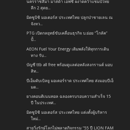
นครราชสีมา มาสด้า เอฟซี ผงาดคว้าแชมป์ไทย
ลีก 2 สุดย...
มิตซูบิชิ มอเตอร์ส ประเทศไทย ปลูกป่าชายเลน ณ
จังหว...
PTG เปิดกลยุทธ์ขับเคลื่อนธุรกิจ บ.ย่อย “โกลัค”
ปั้...
AEON Fuel Your Energy เติมพลังให้ทุกการเดิน
ทาง รับ...
บัญชี ttb all free พร้อมดูแลต่อหลังสงกรานต์ มอบ
สิท...
บีเอ็มดับเบิลยู มอเตอร์ราด ประเทศไทย ส่งมอบบีเอ็
มด...
ยางคอนติเนนทอล ฉลองครบรอบความสำเร็จ 15
ปี ในประเทศ...
มิตซูบิชิ มอเตอร์ส ประเทศไทย แต่งตั้งผู้บริหาร
ใหม่...
สายวิ่งรักษ์โลกไม่พลาดกิจกรรม “55 ปี LION FAM