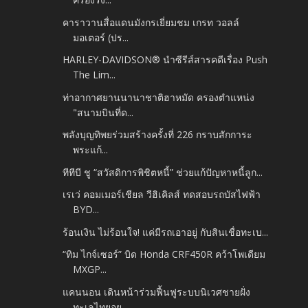
คาราวานสื่อแดนมังกรเยี่ยมชม เกรท วอลล์
มอเตอร์ (ปร...
HARLEY-DAVIDSON® นำซีรีส์สารคดีเรื่อง Push
The Lim...
ท่าอากาศยานนานาชาติฮาหมัด ครองตำแหน่ง
"สนามบินที่ด...
พลังบุญทิพยร่วมสร้างครั้งที่ 226 กราบสักการะ
พระแก้...
ทีทีบี ชู “สวัสดิการพิชิตหนี้” ช่วยแก้ปัญหาหนี้ลูก...
เรเว่ คอมเมอร์เชียล วีฮิเคิลส์ ทดสอบรถบัสไฟฟ้า
BYD...
ร้อนเงิน ไม่ร้อนใจ! แค่มีรถเอาอยู่ กับสินเชื่อทะเบ...
“ทิม ไกจ์เซอร์” บิด Honda CRF450R คว้าโพเดียม
MXGP...
แคนนอน เดินหน้าร่วมฟื้นฟูระบบนิเวศชายฝั่ง
ทะเลไทยอย...