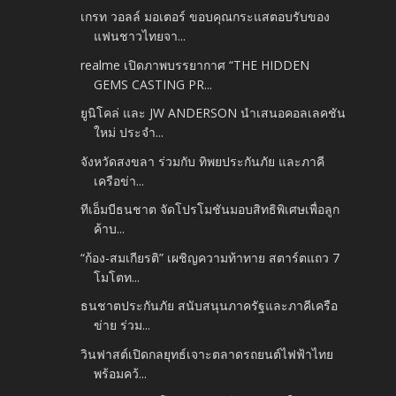
เกรท วอลล์ มอเตอร์ ขอบคุณกระแสตอบรับของ
แฟนชาวไทยจา...
realme เปิดภาพบรรยากาศ “THE HIDDEN
GEMS CASTING PR...
ยูนิโคล่ และ JW ANDERSON นำเสนอคอลเลคชัน
ใหม่ ประจำ...
จังหวัดสงขลา ร่วมกับ ทิพยประกันภัย และภาคี
เครือข่า...
ทีเอ็มบีธนชาต จัดโปรโมชันมอบสิทธิพิเศษเพื่อลูก
ค้าบ...
“ก้อง-สมเกียรติ” เผชิญความท้าทาย สตาร์ตแถว 7
โมโตท...
ธนชาตประกันภัย สนับสนุนภาครัฐและภาคีเครือ
ข่าย ร่วม...
วินฟาสต์เปิดกลยุทธ์เจาะตลาดรถยนต์ไฟฟ้าไทย
พร้อมคว้...