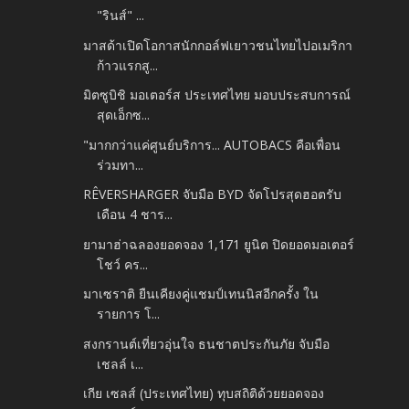
"รินส์" ...
มาสด้าเปิดโอกาสนักกอล์ฟเยาวชนไทยไปอเมริกา
ก้าวแรกสู...
มิตซูบิชิ มอเตอร์ส ประเทศไทย มอบประสบการณ์
สุดเอ็กซ...
"มากกว่าแค่ศูนย์บริการ... AUTOBACS คือเพื่อน
ร่วมทา...
RÊVERSHARGER จับมือ BYD จัดโปรสุดฮอตรับ
เดือน 4 ชาร...
ยามาฮ่าฉลองยอดจอง 1,171 ยูนิต ปิดยอดมอเตอร์
โชว์ คร...
มาเซราติ ยืนเคียงคู่แชมป์เทนนิสอีกครั้ง ใน
รายการ โ...
สงกรานต์เที่ยวอุ่นใจ ธนชาตประกันภัย จับมือ
เชลล์ เ...
เกีย เซลส์ (ประเทศไทย) ทุบสถิติด้วยยอดจอง