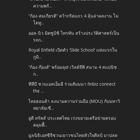
ความพร้...
“ก้อง-สมเกียรติ” คว้ากริดแถว 4 ลุ้นล่าผลงาน โม
โตทู...
ออล-นิว มิตซูบิชิ ไทรทัน สร้างประวัติศาสตร์เป็น
รถก...
Royal Enfield เปิดตัว ‘Slide School’ แห่งแรกใน
ภูมิ...
“ก้อง-ก๊องส์” พร้อมลุย! เวิลด์จีพี สนาม 4 สแปนิช
ก...
ทีทีบี ชวนเอสเอ็มอี ร่วมสัมมนา finbiz connect
the ...
ไทยฮอนด้า ลงนามความร่วมมือ (MOU) กับมหาวิ
ทยาลัยเชี...
ยูดี ทรัคส์ ประเทศไทย เร่งขยายเครือข่ายครอบ
คลุมพื้...
มูลนิธิเอสซีจีชวนเยาวชนไทยหัวใจศิลป์ มาปลด