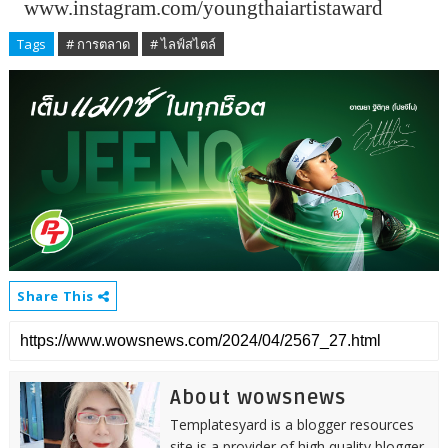
www.instagram.com/youngthaiartistaward
Tags
# การตลาด
# ไลฟ์สไตล์
Share This
About wowsnews
Templatesyard is a blogger resources
site is a provider of high quality blogger