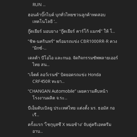
RUN ...
ฮอนด้าบิ๊กไบค์ บุกทั่วไทยชวนลูกค้าทดสอบ
เทคโนโลยี ‘...
กู๊ดเยียร์ มอบยาง “กู๊ดเยียร์ คาร์โก้ แมกซ์” ให้ โ...
”ชิพ-นครินทร์“ พร้อมรถแข่ง CBR1000RR-R ควง
“มิกซ์-...
เดลต้า บีโอไอ และกนอ. จัดกิจกรรมซัพพลายเออร์
ไทย สน...
“เจ็ตต์ ลอว์เรนซ์” บิดยอดรถแข่ง Honda
CRF450R ทะยา...
“CHANGAN Automobile” เผยความคืบหน้า
โรงงานผลิต จ.ระ...
บีเอ็มดับเบิลยู ประเทศไทย แต่งตั้ง มร. ธอมัส กอ
เรี...
ครั้งแรก ‘โชกุบุสซึ X หมอช้าง’ จับคู่ครีเอทครีม
อาบ...