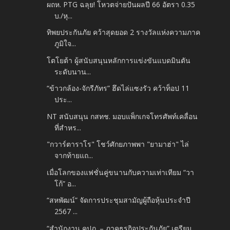
ผถห. PTG ฉลุย! โหวตจ่ายปันผลปี 66 อัตรา 0.35
บ./หุ...
ทิพยประกันภัย คว้าสุดยอด 2 รางวัลแห่งความภาค
ภูมิใจ...
โตโยต้า ผู้สนับสนุนหลักการแข่งขันแบดมินตัน
ระดับนาน...
“ข้าวกล้อง-จักรีภัทร” ฮึดไล่แซงรัว คว้าท็อป 11
ประ...
NT สนับสนุน กสทช. มอบแพ็กเกจโทรศัพท์เคลื่อน
ที่สำหร...
"กวาร์ตาราโร" โชว์ศักยภาพพา "ยามาฮ่า" ไล่
จากท้ายแถ...
เมื่อโลกของแฟชั่นคู่ขนานกับความเท่าเทียม “วา
โก้” อ...
“สหพัฒน์” จัดการประชุมสามัญผู้ถือหุ้นประจำปี
2567 ...
“สำนักงาน คปภ. – ภาคธุรกิจประกันภัย” เตรียม