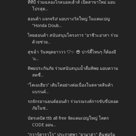
ทีทีบี ร่วมฉลองโกลบอลเฮ้าส์ เปิดสาขาใหม่ มอบ
โปรสุด...
ฮอนด้า แจกจริง! มอบรางวัลใหญ่ ในแคมเปญ
“Honda Doub...
ไทยฮอนด้า สนับสนุนโครงการ “อาชีวะอาสา ร่วม
ด้วยช่วย...
สุขฉ่ำ วันหยุดยาววว 🤍✨ 😎 ปาร์ตี้ไหนๆ ก็ต้องมี
'แ...
ทิพยประกันภัย ร่วมสนับสนุนน้ำดื่มทิพย มอบความ
สดชื่...
“โคเมเฮียว” เติบโตอย่างต่อเนื่องในตลาดสินค้า
แบรนด์...
รถจักรยานยนต์ฮอนด้า ร่วมรณรงค์การขับขี่ปลอด
ภัยในช่...
บัตรเดบิต ttb all free จัดแคมเปญใหญ่ โคตร
CODE ออน...
"กวาร์ตาราโร" ประกาศพา "ยามาฮ่า" คืนฟอร์ม