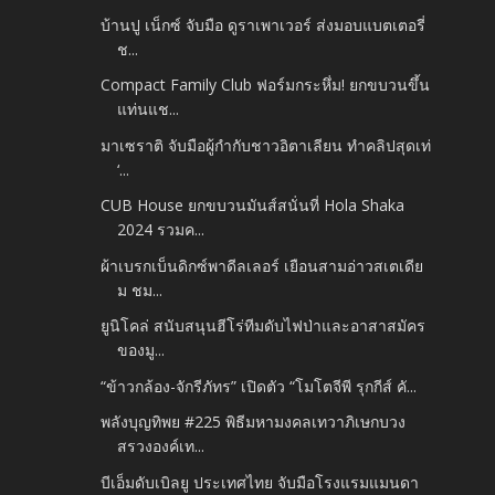
บ้านปู เน็กซ์ จับมือ ดูราเพาเวอร์ ส่งมอบแบตเตอรี่
ช...
Compact Family Club ฟอร์มกระหึ่ม! ยกขบวนขึ้น
แท่นแช...
มาเซราติ จับมือผู้กำกับชาวอิตาเลียน ทำคลิปสุดเท่
‘...
CUB House ยกขบวนมันส์สนั่นที่ Hola Shaka
2024 รวมค...
ผ้าเบรกเบ็นดิกซ์พาดีลเลอร์ เยือนสามอ่าวสเตเดีย
ม ชม...
ยูนิโคล่ สนับสนุนฮีโร่ทีมดับไฟป่าและอาสาสมัคร
ของมู...
“ข้าวกล้อง-จักรีภัทร” เปิดตัว “โมโตจีพี รุกกีส์ คั...
พลังบุญทิพย #225 พิธีมหามงคลเทวาภิเษกบวง
สรวงองค์เท...
บีเอ็มดับเบิลยู ประเทศไทย จับมือโรงแรมแมนดา