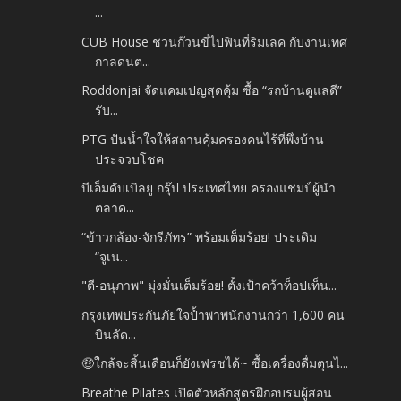
...
CUB House ชวนก๊วนขี่ไปฟินที่ริมเลค กับงานเทศ
กาลดนต...
Roddonjai จัดแคมเปญสุดคุ้ม ซื้อ “รถบ้านดูแลดี”
รับ...
PTG ปันน้ำใจให้สถานคุ้มครองคนไร้ที่พึ่งบ้าน
ประจวบโชค
บีเอ็มดับเบิลยู กรุ๊ป ประเทศไทย ครองแชมป์ผู้นำ
ตลาด...
“ข้าวกล้อง-จักรีภัทร” พร้อมเต็มร้อย! ประเดิม
“จูเน...
"ตี-อนุภาพ" มุ่งมั่นเต็มร้อย! ตั้งเป้าคว้าท็อปเท็น...
กรุงเทพประกันภัยใจป้ำพาพนักงานกว่า 1,600 คน
บินลัด...
🤑ใกล้จะสิ้นเดือนก็ยังเฟรชได้~ ซื้อเครื่องดื่มตุนไ...
Breathe Pilates เปิดตัวหลักสูตรฝึกอบรมผู้สอน