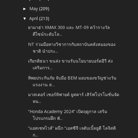
May
(209)
►
April
(213)
▼
ยามาฮ่า XMAX 300 และ MT-09 คว้ารางวัล
ดีไซน์ระดับโล...
NT ร่วมมือทางวิชาการกับสถาบันคลังสมองของ
ชาติ นำประ...
เกียรติธนา ขนส่ง ขานรับนโยบายบอร์ดอีวี ส่ง
เสริมการ...
ทิพยประกันภัย จับมือ BEM มอบของขวัญช่วงวัน
แรงงาน ส...
มาสเตอร์ เซอร์ทิฟายด์ ยูสคาร์ เสิร์ฟโปรโมชั่นจัด
หน...
“Honda Academy 2024” เปิดฤดูกาล เสริม
โปรแกรมฝึก พั...
“แอสเซทไวส์” ผนึก “เอสซีจี เจดับเบิ้ลยูดี โลจิสติ
ก...