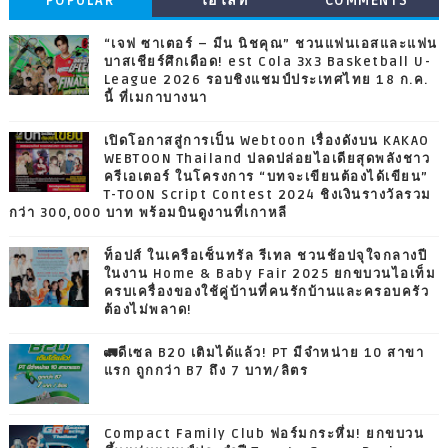
POPULAR
ไฮไลท์
COMMENTS
“เจฟ ซาเตอร์ – มีน นิชคุณ” ชวนแฟนเอสและแฟน
บาสเชียร์ศึกเดือด! est Cola 3x3 Basketball U-
League 2026 รอบชิงแชมป์ประเทศไทย 18 ก.ค.
นี้ ที่เมกาบางนา
เปิดโอกาสสู่การเป็น Webtoon เรื่องดังบน KAKAO
WEBTOON Thailand ปลดปล่อยไอเดียสุดพลังชาว
ครีเอเตอร์ ในโครงการ “บทจะเขียนต้องได้เขียน”
T-TOON Script Contest 2024 ชิงเงินรางวัลรวม
กว่า 300,000 บาท พร้อมบินดูงานที่เกาหลี
ท็อปส์ ในเครือเซ็นทรัล รีเทล ชวนช้อปจุใจกลางปี
ในงาน Home & Baby Fair 2025 ยกขบวนไอเท็ม
ครบเครื่องของใช้คู่บ้านที่คนรักบ้านและครอบครัว
ต้องไม่พลาด!
🚛ดีเซล B20 เติมได้แล้ว! PT มีจำหน่าย 10 สาขา
แรก ถูกกว่า B7 ถึง 7 บาท/ลิตร
Compact Family Club ฟอร์มกระหึ่ม! ยกขบวน