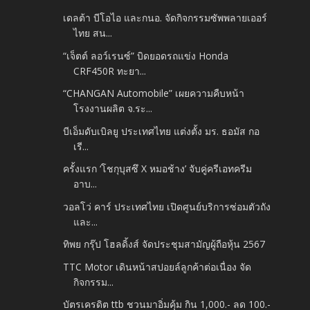
เดลต้า บีโอไอ และกนอ. จัดกิจกรรมซัพพลายเออร์
ไทย สน...
“เจ็ตต์ ลอว์เรนซ์” บิดยอดรถแข่ง Honda
CRF450R ทะยา...
“CHANGAN Automobile” เผยความคืบหน้า
โรงงานผลิต จ.ระ...
บีเอ็มดับเบิลยู ประเทศไทย แต่งตั้ง มร. ธอมัส กอ
เรี...
ครั้งแรก ‘โชกุบุสซึ X หมอช้าง’ จับคู่ครีเอทครีม
อาบ...
วอลโว่ คาร์ ประเทศไทย เปิดศูนย์บริการซ่อมตัวถัง
และ...
ทิพย กรุ๊ป โฮลดิ้งส์ จัดประชุมสามัญผู้ถือหุ้น 2567
TTC Motor เดินหน้าสปอยล์ลูกค้าต่อเนื่อง จัด
กิจกรรม...
บัตรเครดิต ttb ชวนมาอิ่มคุ้ม กิน 1,000.- ลด 100.-