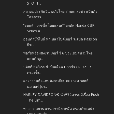
STOTT...
สมาคมประกันวินาศภัยไทย ร่วมแถลงข่าวเปิดตัว
โครงการ...
“ฮอนด้า เรซซิ่ง ไทยแลนด์” ยกทัพ Honda CBR
Series ล...
ฮอนด้าบิ๊กไบค์ พาเหล่าไบค์เกอร์ ระเบิด Passion
พิช...
ฟอร์ดพร้อมส่งเรนเจอร์ วี 6 ประเดิมสนามไทย
แลนด์ ซูเ...
“เจ็ตต์ ลอว์เรนซ์” บิดเดือด Honda CRF450R
ครองรั้ง...
คาราวานสื่อแดนมังกรเยี่ยมชม เกรท วอลล์
มอเตอร์ (ปร...
HARLEY-DAVIDSON® นำซีรีส์สารคดีเรื่อง Push
The Lim...
ท่าอากาศยานนานาชาติฮาหมัด ครองตำแหน่ง