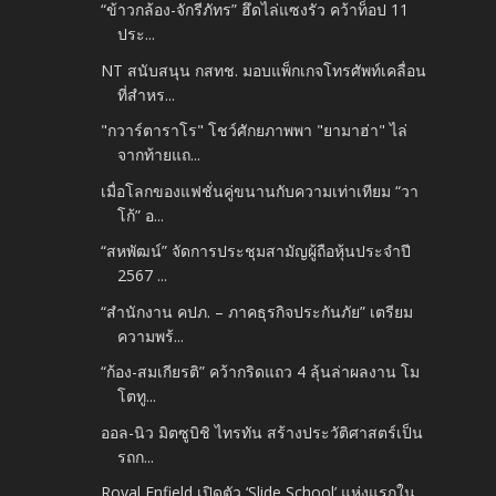
“ข้าวกล้อง-จักรีภัทร” ฮึดไล่แซงรัว คว้าท็อป 11
ประ...
NT สนับสนุน กสทช. มอบแพ็กเกจโทรศัพท์เคลื่อน
ที่สำหร...
"กวาร์ตาราโร" โชว์ศักยภาพพา "ยามาฮ่า" ไล่
จากท้ายแถ...
เมื่อโลกของแฟชั่นคู่ขนานกับความเท่าเทียม “วา
โก้” อ...
“สหพัฒน์” จัดการประชุมสามัญผู้ถือหุ้นประจำปี
2567 ...
“สำนักงาน คปภ. – ภาคธุรกิจประกันภัย” เตรียม
ความพร้...
“ก้อง-สมเกียรติ” คว้ากริดแถว 4 ลุ้นล่าผลงาน โม
โตทู...
ออล-นิว มิตซูบิชิ ไทรทัน สร้างประวัติศาสตร์เป็น
รถก...
Royal Enfield เปิดตัว ‘Slide School’ แห่งแรกใน