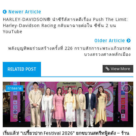
Newer Article
HARLEY-DAVIDSON® นำซีรีส์สารคดีเรื่อง Push The Limit:
Harley-Davidson Racing กลับมาฉายต่อใน ซีซั่น 2 บน
YouTube
Older Article
พลังบุญทิพยร่วมสร้างครั้งที่ 226 กราบสักการะพระแก้วมรกต
บวงสรวงศาลหลักเมือง
View More
RELATED POST
การตลาด
เริ่มแล้ว! “เปรี้ยวปาก Festival 2026” ยกขบวนสตรีทฟู้ดดัง – ร้าน