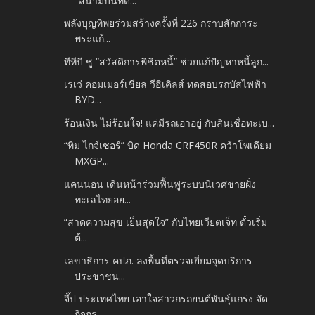
"สนามบินที่ด...
พลังบุญทิพยร่วมสร้างครั้งที่ 226 กราบสักการะ
พระแก้...
ทีทีบี ชู “สวัสดิการพิชิตหนี้” ช่วยแก้ปัญหาหนี้ลูก...
เรเว่ คอมเมอร์เชียล วีฮิเคิลส์ ทดสอบรถบัสไฟฟ้า
BYD...
ร้อนเงิน ไม่ร้อนใจ! แค่มีรถเอาอยู่ กับสินเชื่อทะเบ...
“ทิม ไกจ์เซอร์” บิด Honda CRF450R คว้าโพเดียม
MXGP...
แคนนอน เดินหน้าร่วมฟื้นฟูระบบนิเวศชายฝั่ง
ทะเลไทยอย...
“สาดความสุข เย็นสุดใจ” กับไทยเวียตเจ็ท ตั๋วเริ่ม
ต้...
เลขาธิการ คปภ. ลงพื้นที่ตรวจเยี่ยมจุดบริการ
ประชาชน...
จี๊ป ประเทศไทย เอาใจสาวกรถยนต์พันธุ์แกร่ง จัด
กิจกร...