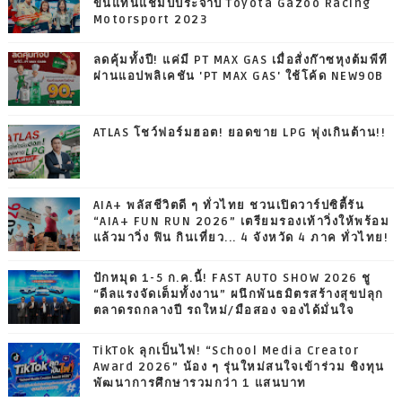
ขึ้นแท่นแชมป์ประจำปี Toyota Gazoo Racing
Motorsport 2023
ลดคุ้มทั้งปี! แค่มี PT MAX GAS เมื่อสั่งก๊าซหุงต้มพีที
ผ่านแอปพลิเคชัน 'PT MAX GAS' ใช้โค้ด NEW90B
ATLAS โชว์ฟอร์มฮอต! ยอดขาย LPG พุ่งเกินต้าน!!
AIA+ พลัสชีวิตดี ๆ ทั่วไทย ชวนเปิดวาร์ปซิตี้รัน
“AIA+ FUN RUN 2026” เตรียมรองเท้าวิ่งให้พร้อม
แล้วมาวิ่ง ฟิน กินเที่ยว... 4 จังหวัด 4 ภาค ทั่วไทย!
ปักหมุด 1-5 ก.ค.นี้! FAST AUTO SHOW 2026 ชู
“ดีลแรงจัดเต็มทั้งงาน” ผนึกพันธมิตรสร้างสุขปลุก
ตลาดรถกลางปี รถใหม่/มือสอง จองได้มั่นใจ
TikTok ลุกเป็นไฟ! “School Media Creator
Award 2026” น้อง ๆ รุ่นใหม่สนใจเข้าร่วม ชิงทุน
พัฒนาการศึกษารวมกว่า 1 แสนบาท