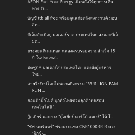
AEON Fuel Your Energy เติมพลังให้ทุกการเดิน
ทาง รับ...
บัญชี ttb all free พร้อมดูแลต่อหลังสงกรานต์ มอบ
สิท...
บีเอ็มดับเบิลยู มอเตอร์ราด ประเทศไทย ส่งมอบบีเอ็
มด...
ยางคอนติเนนทอล ฉลองครบรอบความสำเร็จ 15
ปี ในประเทศ...
มิตซูบิชิ มอเตอร์ส ประเทศไทย แต่งตั้งผู้บริหาร
ใหม่...
สายวิ่งรักษ์โลกไม่พลาดกิจกรรม “55 ปี LION FAM
RUN ...
ฮอนด้าบิ๊กไบค์ บุกทั่วไทยชวนลูกค้าทดสอบ
เทคโนโลยี ‘...
กู๊ดเยียร์ มอบยาง “กู๊ดเยียร์ คาร์โก้ แมกซ์” ให้ โ...
”ชิพ-นครินทร์“ พร้อมรถแข่ง CBR1000RR-R ควง
“มิกซ์-...