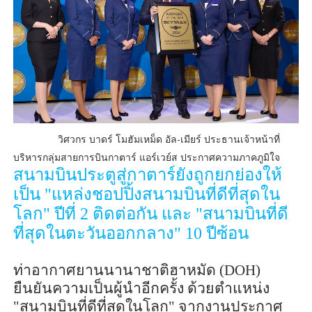
วิศวกร บาดร์ โมฮัมเหม็ด อัล-เมียร์ ประธานเจ้าหน้าที่
บริหารกลุ่มสายการบินกาตาร์ แอร์เวย์ส ประกาศความภาคภูมิใจ
สนามบินประตูสู่กาตาร์ยังถูกยกย่องให้
เป็น "แหล่งชอปปิ้งสนามบินที่ดีที่สุดใน
โลก" ปีที่
2
ติดต่อกัน และ "สนามบินที่ดี
ที่สุดในตะวันออกกลาง"
10
ปีซ้อน
ท่าอากาศยานนานาชาติฮาหมัด (
DOH)
ยืนยันความเป็นผู้นำอีกครั้ง ด้วยตำแหน่ง
"สนามบินที่ดีที่สุดในโลก" จากงานประกาศ