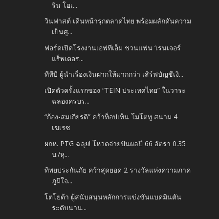
ริน โอเ...
วินฟาสต์ เดินหน้ารุกตลาดไทย พร้อมผลักดันความ
เป็นศู...
ฟอร์ดเปิดโรงงานเอฟทีเอ็ม ชวนแฟน ‘เรนเจอร์
แร็พเตอร...
ทีทีบี ผู้นำเรื่องเงินฝากให้มากกว่า เสิร์ฟบัญชีเงิ...
เปิดตัวครั้งแรกของ “TEIN ประเทศไทย” ในวาระ
ฉลองครบร...
“ก้อง-สมเกียรติ” คว้าท็อปเท็น โมโตทู สนาม 4
เฆเรซ
ผถห. PTG ฉลุย! โหวตจ่ายปันผลปี 66 อัตรา 0.35
บ./หุ...
ทิพยประกันภัย คว้าสุดยอด 2 รางวัลแห่งความภาค
ภูมิใจ...
โตโยต้า ผู้สนับสนุนหลักการแข่งขันแบดมินตัน
ระดับนาน...