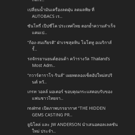
เปลี่ยนน้ำมันเครื่องลดฝุ่น ลดมลพิษ ที่
AUTOBACS เร...
ซันโทรี่ เป๊ปซี่โค ประเทศไทย ตอกย้ำความสำเร็จ
แคมเป...
“ก้อง-สมเกียรติ” ฝ่าเรซสุดหิน โมโตทู อเมริกาส์
รั้...
รถจักรยานยนต์ฮอนด้า คว้ารางวัล Thailand’s
Most Adm...
“กวาร์ตาราโร-รินส์” เผยทดลองเซ็ตอัปใหม่สปริ
นต์ หวั...
เกรท วอลล์ มอเตอร์ ขอบคุณกระแสตอบรับของ
แฟนชาวไทยจา...
realme เปิดภาพบรรยากาศ “THE HIDDEN
GEMS CASTING PR...
ยูนิโคล่ และ JW ANDERSON นำเสนอคอลเลคชัน
ใหม่ ประจำ...