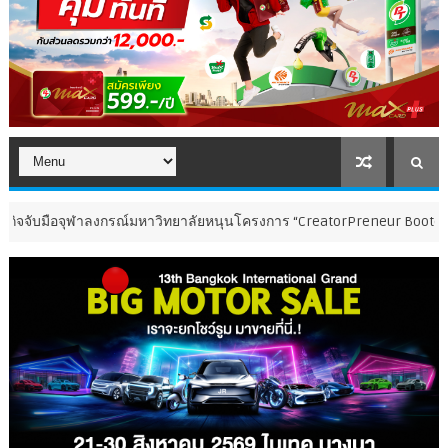
ือจุฬาลงกรณ์มหาวิทยาลัยหนุนโครงการ “CreatorPreneur Bootcamp” ผลักดันแ