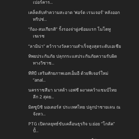
เปอร์คาร...
เคล็ดลับทำความสะอาด ‘ฟอร์ด เรนเจอร์’ หลังออก
ทริปช่...
“ก้อง-สมเกียรติ” รั้งรองจ่าฝูงซ้อมแรก โมโตทู
เฆเรซ
“ลามิน่า” คว้ารางวัลความสำเร็จสูงสุดระดับเอเชีย
ทิพยประกันภัย ปลุกกระแสประกันภัยความรับผิด
ทางวิชาช...
ทีทีบี เสริมศักยภาพเอสเอ็มอี ด้วยฟีเจอร์ใหม่
“anal...
นครราชสีมา มาสด้า เอฟซี ผงาดคว้าแชมป์ไทย
ลีก 2 สุดย...
มิตซูบิชิ มอเตอร์ส ประเทศไทย ปลูกป่าชายเลน ณ
จังหว...
PTG เปิดกลยุทธ์ขับเคลื่อนธุรกิจ บ.ย่อย “โกลัค”
ปั้...