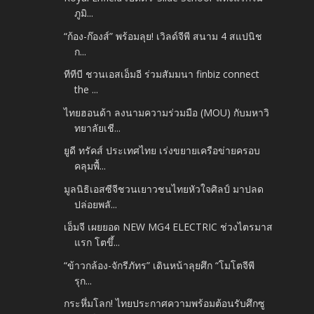
ภูมิ...
“ก้อง-ก๊องส์” พร้อมลุย! เวิลด์จีพี สนาม 4 สแปนิช
ก...
ทีทีบี ชวนเอสเอ็มอี ร่วมสัมมนา finbiz connect
the ...
ไทยฮอนด้า ลงนามความร่วมมือ (MOU) กับมหาวิ
ทยาลัยเชี...
ยูดี ทรัคส์ ประเทศไทย เร่งขยายเครือข่ายครอบ
คลุมพื้...
มูลนิธิเอสซีจีชวนเยาวชนไทยหัวใจศิลป์ มาปลด
ปล่อยพลั...
เอ็มจี เผยยอด NEW MG4 ELECTRIC ช่วงไตรมาส
แรก โตขึ้...
“ข้าวกล้อง-จักรีภัทร” เดินหน้าลุยศึก “โมโตจีพี
รุก...
กระหึ่มโลก! ไทยประกาศความพร้อมต้อนรับศึกซู