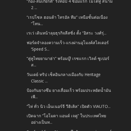
“ก้อง-สมเกียรติ” รั้งท็อป 4 ซ้อมแรก โมโตทู สนาม
2 ...
“เรปโซล ฮอนด้า ไทรอัล ทีม” เหนือชั้นต่อเนื่อง
“โทน...
เรเว่ เดินหน้าลุยธุรกิจลีสซิ่ง ตั้ง “อิสระ วงศ์รุ่...
ฟอร์ดจำลองความเร็ว-แรงผ่านอุโมงค์สไลเดอร์
‘Speed S...
“คู่หูไทยยามาฮ่า” พร้อมบู๊! เรซแรก เวิลด์ ซูเปอร์
ส...
วันเดย์ ทริป เช็คอินกลางเมืองกับ Heritage
Classic ...
ป้องกันยางซึม ยางเสื่อมเร็ว พร้อมประหยัดน้ำมัน
เพี...
“ไห่ ทั่ว นิว เอ็นเนอร์จี วีฮิเคิล” เปิดตัว VIAUTO...
เปิดฉาก “โอโมดา แอนด์ เจคู” ในประเทศไทย
อย่างเป็นท...