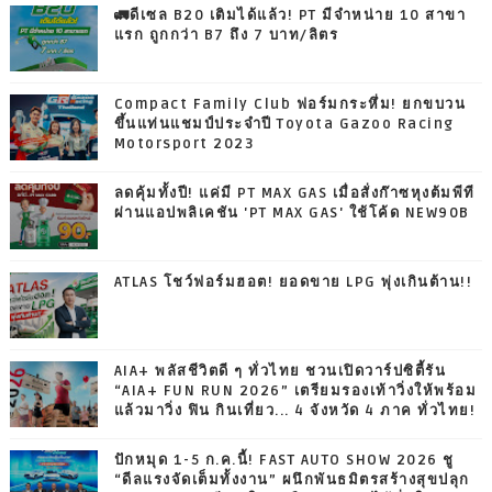
🚛ดีเซล B20 เติมได้แล้ว! PT มีจำหน่าย 10 สาขา
แรก ถูกกว่า B7 ถึง 7 บาท/ลิตร
Compact Family Club ฟอร์มกระหึ่ม! ยกขบวน
ขึ้นแท่นแชมป์ประจำปี Toyota Gazoo Racing
Motorsport 2023
ลดคุ้มทั้งปี! แค่มี PT MAX GAS เมื่อสั่งก๊าซหุงต้มพีที
ผ่านแอปพลิเคชัน 'PT MAX GAS' ใช้โค้ด NEW90B
ATLAS โชว์ฟอร์มฮอต! ยอดขาย LPG พุ่งเกินต้าน!!
AIA+ พลัสชีวิตดี ๆ ทั่วไทย ชวนเปิดวาร์ปซิตี้รัน
“AIA+ FUN RUN 2026” เตรียมรองเท้าวิ่งให้พร้อม
แล้วมาวิ่ง ฟิน กินเที่ยว... 4 จังหวัด 4 ภาค ทั่วไทย!
ปักหมุด 1-5 ก.ค.นี้! FAST AUTO SHOW 2026 ชู
“ดีลแรงจัดเต็มทั้งงาน” ผนึกพันธมิตรสร้างสุขปลุก