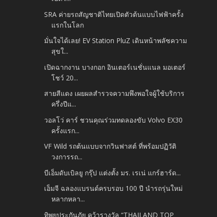
SRA ค่ายรถสัญชาติไทยเปิดตัวต้นแบบไฟฟ้าครั้ง
แรกในโลก
มั่นใจได้เลย! EV Station PluZ เดินหน้าพลัซความ
สุขใ...
เปิดฉากงาน บางกอก อินเตอร์เนชั่นแนล มอเตอร์
โชว์ 20...
สายสีแดง เผยผลสำรวจความพึงพอใจผู้ใช้บริการ
ครึ่งปีแ...
วอลโว่ คาร์ ชวนคุณร่วมทดลองขับ Volvo EX30
ครั้งแรก...
VF Wild รถต้นแบบจากวินฟาสต์ ที่พร้อมปฏิวัติ
วงการรถ...
บีเอ็มดับเบิลยู กรุ๊ป แต่งตั้ง มร. เรเน่ แกร์ฮาร์ด...
เอ็มจี ฉลองแบรนด์ครบรอบ 100 ปี นำรถรุ่นใหม่
หลากหลา...
ทิพยประกันภัย คว้ารางวัล “THAILAND TOP