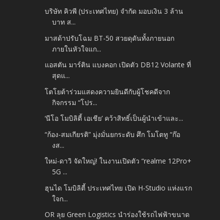
บริษัท คิวพี (ประเทศไทย) จำกัด มอบเงิน 3 ล้าน
บาท ส...
มาสด้าปรับโฉม BT-50 สวยดุดันทั้งภายนอก
ภายในหัวใจแก...
แอสตัน มาร์ติน แบงคอก เปิดตัว DB12 Volante ที่
สุดแ...
โตโยต้าร่วมแสดงความยินดีกับผู้โชคดีจาก
กิจกรรม “โปร...
‘นีโอ โมบิลิตี้ เอเชีย’ คว้าสิทธิ์เป็นผู้นำเข้าและ...
“ก้อง-สมเกียรติ” มุ่งมั่นยกระดับ ศึก โมโตทู “ก๊อ
งส...
ใหม่-ดาวิ จัดใหญ่! ในงานเปิดตัว “realme 12Pro+
5G ...
ฮุนได โมบิลิตี้ ประเทศไทย เปิด H-Studio แห่งแรก
ใจก...
OR ลุย Green Logistics นำร่องใช้รถไฟฟ้าขนาด