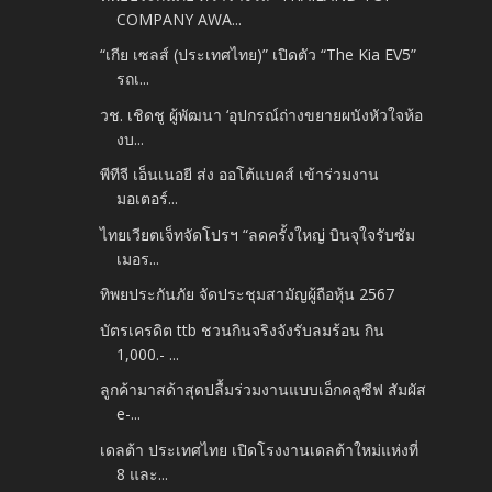
COMPANY AWA...
“เกีย เซลส์ (ประเทศไทย)” เปิดตัว “The Kia EV5”
รถเ...
วช. เชิดชู ผู้พัฒนา ‘อุปกรณ์ถ่างขยายผนังหัวใจห้อ
งบ...
พีทีจี เอ็นเนอยี ส่ง ออโต้แบคส์ เข้าร่วมงาน
มอเตอร์...
ไทยเวียตเจ็ทจัดโปรฯ “ลดครั้งใหญ่ บินจุใจรับซัม
เมอร...
ทิพยประกันภัย จัดประชุมสามัญผู้ถือหุ้น 2567
บัตรเครดิต ttb ชวนกินจริงจังรับลมร้อน กิน
1,000.- ...
ลูกค้ามาสด้าสุดปลื้มร่วมงานแบบเอ็กคลูซีฟ สัมผัส
e-...
เดลต้า ประเทศไทย เปิดโรงงานเดลต้าใหม่แห่งที่
8 และ...