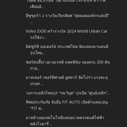
“เจ็ตต์ ลอว์เรนซ์” บิด Honda CRF450R คว้าโพ
เดียมอั...
อีซูซุคว้า 2 รางวัลเกียรติยศ “สุดยอดองค์กรแห่งปี”
...
Volvo EX30 คว้ารางวัล 2024 World Urban Car
รถใช้งา...
มิตซูบิชิ มอเตอร์ส ประเทศไทย จัดแสดงยานยนต์
รุ่นใหม...
ฟอร์ดปลื้ม! เอเวอเรสต์ แพลทินัม จองครบ 350 คัน
ภาย...
มาสเตอร์ เซอร์ทิฟายด์ ยูสคาร์ จัดโปรฯ แรงทะลุ
ปรอท ...
วงการเลสิกไทยรุ่ง! “รพ.วิมุต” รุกเปิด “ศูนย์เลสิก”...
ทิพยประกันภัย จับมือ FIT AUTO เปิดตัวแคมเปญ
“FIT ต...
มาสด้าเผยเทคโนโลยีแห่งอนาคตรถยนต์ไฟฟ้า
พลังโรตารี่ ...