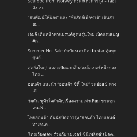
Seafood from Norway ดึงนักเตะดาวรุ่ง – เออร์
ลิง เบ...
“สหพัฒน์ให้น้อง” และ “ซื่อสัตย์เพื่อชาติ” เดินสา
ยม...
เอ็มจี เดินหน้าพาแบรนด์สู่คนรุ่นใหม่ เปิดแคมเปญ
#ก...
Summer Hot Sale กับบัตรเครดิต ttb ช้อปคุ้มทุก
ศูนย์...
สุดยิ่งใหญ่! แถลงเปิดฉากศึกสองล้อเบอร์หนึ่งของ
ไทย ...
ฮอนด้า แนะนำ “ฮอนด้า ซิตี้ ใหม่” รุ่นย่อย S ทาง
เลื...
วัตสัน ชูหัวใจสำคัญเรื่องความเท่าเทียม ชวนทุก
คนสร้...
ไทยฮอนด้า ดันนักบิดดาวรุ่ง “ฮอนด้า ไทยแลนด์
ทาเลนต...
‘ไทยเวียตเจ็ท’ ร่วมกับ ‘เมเจอร์ ซีนีเพล็กซ์’ เปิดต...