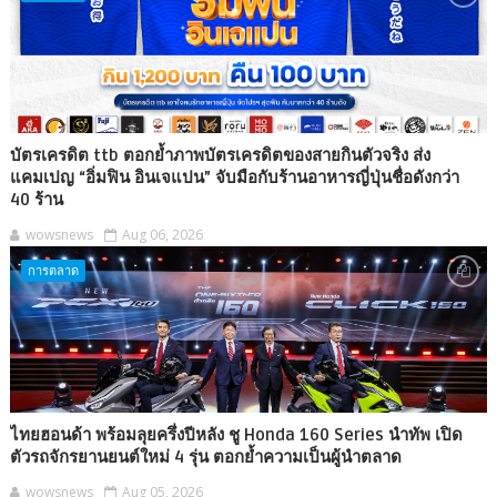
บัตรเครดิต ttb ตอกย้ำภาพบัตรเครดิตของสายกินตัวจริง ส่ง
แคมเปญ “อิ่มฟิน อินเจแปน” จับมือกับร้านอาหารญี่ปุ่นชื่อดังกว่า
40 ร้าน
wowsnews
Aug 06, 2026
การตลาด
ไทยฮอนด้า พร้อมลุยครึ่งปีหลัง ชู Honda 160 Series นำทัพ เปิด
ตัวรถจักรยานยนต์ใหม่ 4 รุ่น ตอกย้ำความเป็นผู้นำตลาด
wowsnews
Aug 05, 2026