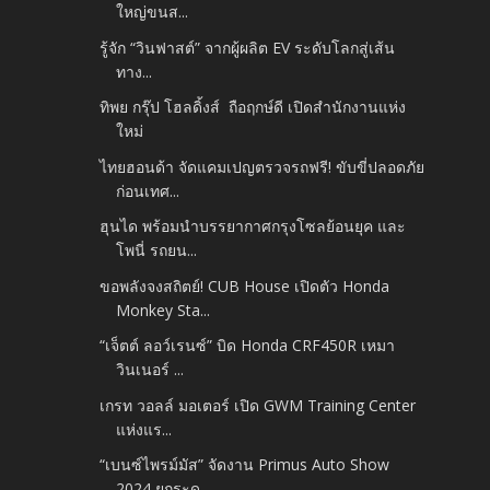
ใหญ่ขนส...
รู้จัก “วินฟาสต์” จากผู้ผลิต EV ระดับโลกสู่เส้น
ทาง...
ทิพย กรุ๊ป โฮลดิ้งส์ ถือฤกษ์ดี เปิดสำนักงานแห่ง
ใหม่
ไทยฮอนด้า จัดแคมเปญตรวจรถฟรี! ขับขี่ปลอดภัย
ก่อนเทศ...
ฮุนได พร้อมนำบรรยากาศกรุงโซลย้อนยุค และ
โพนี่ รถยน...
ขอพลังจงสถิตย์! CUB House เปิดตัว Honda
Monkey Sta...
“เจ็ตต์ ลอว์เรนซ์” บิด Honda CRF450R เหมา
วินเนอร์ ...
เกรท วอลล์ มอเตอร์ เปิด GWM Training Center
แห่งแร...
“เบนซ์ไพรม์มัส” จัดงาน Primus Auto Show
2024 ยกระด...