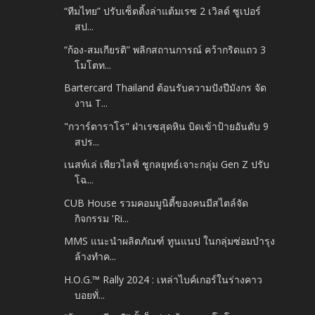
“ทีมไทย” ปรับเซ็ตติ้งล่าแต้มเรซ 2 เวิลด์ ซูเปอร์
สป...
“ก้อง-สมเกียรติ” พลิกสถานการณ์ คว้ากริดแถว 3
โมโตท...
Bartercard Thailand ต้อนรับความปังปีมังกร จัด
งาน T...
"กวาร์ตาราโร" ฝ่าเรซสุดหิน บิดเข้าป้ายอันดับ 9
สปร...
เนสท์เล่ เพียวไลฟ์ ชูกลยุทธ์เจาะกลุ่ม Gen Z ปรับ
โฉ...
CUB House รวมคอมมูนิตี้ของคนมีสไตล์จัด
กิจกรรม 'Ri...
MMS แนะนำผลิตภัณฑ์ ทูนแนป ในกลุ่มซ่อมบำรุง
ล้างทำค...
H.O.G.™ Rally 2024 : เหล่าไบค์เกอร์ในร่างคาว
บอยทั่...