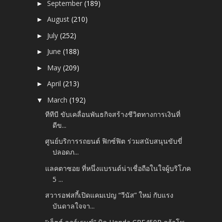
September
(189)
►
August
(210)
►
July
(252)
►
June
(188)
►
May
(209)
►
April
(213)
►
March
(192)
▼
ทีทีบี ขับเคลื่อนพันธกิจสร้างชีวิตทางการเงินที่
ดีข...
ศูนย์บริการรถยนต์ ฟิกซ์ฟิต ร่วมสนับสนุนขับขี่
ปลอดภ...
แลคตาซอย ที่หนึ่งแบรนด์น่าเชื่อถือในใจผู้บริโภค
5 ...
สวารอฟสกี้เปิดแคมเปญ “วีนัส” ใหม่ กับแรง
บันดาลใจจา...