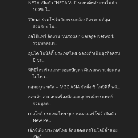
NETA เปิดตัว “NETA V-II” รถยนต์พลังงานไฟฟ้า
100% ใ...
70mai ร่วมโชว์นวัตกรรมกล้องติดรถยนต์สุด
อัจฉริยะ ใน...
ออโต้แพร์ จัดงาน “Autopair Garage Network
รวมพลคนท...
ฮุนได โมบิลิตี้ ประเทศไทย ฉลองดำเนินธุรกิจครบ
ปี ขน...
ทีทีบีไดรฟ์ แนะทางออกปัญหา คืนรถเพราะผ่อนต่อ
ไม่ไหว...
กลุ่มอรุณ พลัส – MGC ASIA จัดตั้ง ซี โมบิลิตี้ พลั...
ฮอนด้า ส่งมอบเครื่องมือและอุปกรณ์การแพทย์
รวมมูลค่...
เปอโยต์ ประเทศไทย บุกงานมอเตอร์โชว์ เปิดตัว
New Pe...
เอ็กซ์เผิง ประเทศไทย จัดแสดงเทคโนโลยีล้ำสมัย
เปิดโ...