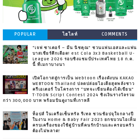
POPULAR
ไฮไลท์
COMMENTS
“เจฟ ซาเตอร์ – มีน นิชคุณ” ชวนแฟนเอสและแฟน
บาสเชียร์ศึกเดือด! est Cola 3x3 Basketball U-
League 2026 รอบชิงแชมป์ประเทศไทย 18 ก.ค.
นี้ ที่เมกาบางนา
เปิดโอกาสสู่การเป็น Webtoon เรื่องดังบน KAKAO
WEBTOON Thailand ปลดปล่อยไอเดียสุดพลังชาว
ครีเอเตอร์ ในโครงการ “บทจะเขียนต้องได้เขียน”
T-TOON Script Contest 2024 ชิงเงินรางวัลรวม
กว่า 300,000 บาท พร้อมบินดูงานที่เกาหลี
ท็อปส์ ในเครือเซ็นทรัล รีเทล ชวนช้อปจุใจกลางปี
ในงาน Home & Baby Fair 2025 ยกขบวนไอเท็ม
ครบเครื่องของใช้คู่บ้านที่คนรักบ้านและครอบครัว
ต้องไม่พลาด!