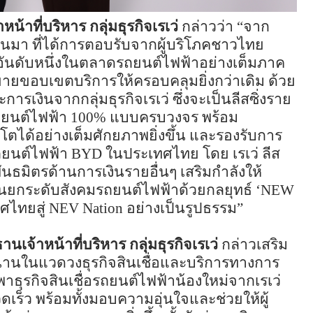
าที่บริหาร กลุ่มธุรกิจเรเว่
กล่าวว่า “จาก
ผ่านมา ที่ได้การตอบรับจากผู้บริโภคชาวไทย
นอันดับหนึ่งในตลาดรถยนต์ไฟฟ้าอย่างเต็มภาค
ะขยายขอบเขตบริการให้ครอบคลุมยิ่งกว่าเดิม ด้วย
ละการเงินจากกลุ่มธุรกิจเรเว่ ซึ่งจะเป็นลีสซิ่งราย
บรถยนต์ไฟฟ้า 100% แบบครบวงจร พร้อม
บโตได้อย่างเต็มศักยภาพยิ่งขึ้น และรองรับการ
ถยนต์ไฟฟ้า
BYD
ในประเทศไทย โดย เรเว่ ลีส
พันธมิตรด้านการเงินรายอื่นๆ เสริมกำลังให้
มั่นยกระดับสังคมรถยนต์ไฟฟ้าด้วยกลยุทธ์ ‘
NEW
ทศไทยสู่
NEV Nation
อย่างเป็นรูปธรรม”
้าหน้าที่บริหาร กลุ่มธุรกิจเรเว่
กล่าวเสริม
วนานในแวดวงธุรกิจสินเชื่อและบริการทางการ
าธุรกิจสินเชื่อรถยนต์ไฟฟ้าน้องใหม่จากเรเว่
วดเร็ว พร้อมทั้งมอบความอุ่นใจและช่วยให้ผู้