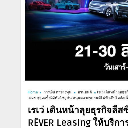
Home
การเงิน การลงทุน
ยานยนต์
เรเว่ เดินหน้าลุยธุร
วงจร ชูจุดแข็งดิจิทัลโซลูชัน หนุนตลาดรถยนต์ไฟฟ้าเติบโตต่อเนื
เรเว่ เดินหน้าลุยธุรกิจลีสซิ่
RÊVER Leasing ให้บริกา