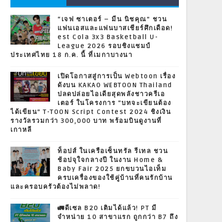
“เจฟ ซาเตอร์ – มีน นิชคุณ” ชวน
แฟนเอสและแฟนบาสเชียร์ศึกเดือด!
est Cola 3x3 Basketball U-
League 2026 รอบชิงแชมป์
ประเทศไทย 18 ก.ค. นี้ ที่เมกาบางนา
เปิดโอกาสสู่การเป็น Webtoon เรื่อง
ดังบน KAKAO WEBTOON Thailand
ปลดปล่อยไอเดียสุดพลังชาวครีเอ
เตอร์ ในโครงการ “บทจะเขียนต้อง
ได้เขียน” T-TOON Script Contest 2024 ชิงเงิน
รางวัลรวมกว่า 300,000 บาท พร้อมบินดูงานที่
เกาหลี
ท็อปส์ ในเครือเซ็นทรัล รีเทล ชวน
ช้อปจุใจกลางปี ในงาน Home &
Baby Fair 2025 ยกขบวนไอเท็ม
ครบเครื่องของใช้คู่บ้านที่คนรักบ้าน
และครอบครัวต้องไม่พลาด!
🚛ดีเซล B20 เติมได้แล้ว! PT มี
จำหน่าย 10 สาขาแรก ถูกกว่า B7 ถึง