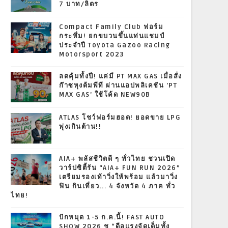
7 บาท/ลิตร
Compact Family Club ฟอร์ม
กระหึ่ม! ยกขบวนขึ้นแท่นแชมป์
ประจำปี Toyota Gazoo Racing
Motorsport 2023
ลดคุ้มทั้งปี! แค่มี PT MAX GAS เมื่อสั่ง
ก๊าซหุงต้มพีที ผ่านแอปพลิเคชัน 'PT
MAX GAS' ใช้โค้ด NEW90B
ATLAS โชว์ฟอร์มฮอต! ยอดขาย LPG
พุ่งเกินต้าน!!
AIA+ พลัสชีวิตดี ๆ ทั่วไทย ชวนเปิด
วาร์ปซิตี้รัน “AIA+ FUN RUN 2026”
เตรียมรองเท้าวิ่งให้พร้อม แล้วมาวิ่ง
ฟิน กินเที่ยว... 4 จังหวัด 4 ภาค ทั่ว
ไทย!
ปักหมุด 1-5 ก.ค.นี้! FAST AUTO
SHOW 2026 ชู “ดีลแรงจัดเต็มทั้ง