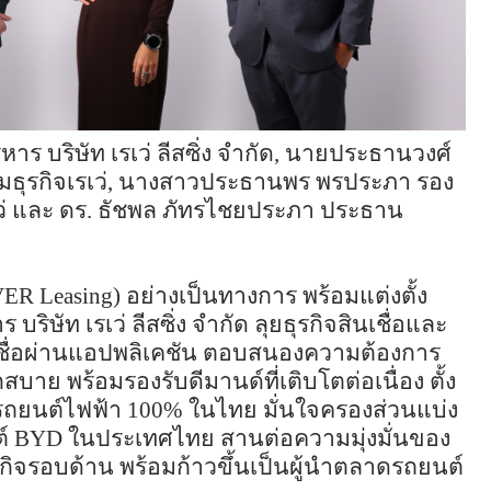
ร บริษัท เรเว่ ลีสซิ่ง จำกัด
,
นายประธานวงศ์
ธุรกิจเรเว่
,
นางสาวประธานพร พรประภา รอง
รเว่ และ ดร. ธัชพล ภัทรไชยประภา ประธาน
VER
Leasing)
อย่างเป็นทางการ พร้อมแต่งตั้ง
บริษัท เรเว่ ลีสซิ่ง จำกัด ลุยธุรกิจสินเชื่อและ
เชื่อผ่านแอปพลิเคชัน ตอบสนองความต้องการ
าย พร้อมรองรับดีมานด์ที่เติบโตต่อเนื่อง ตั้ง
ับรถยนต์ไฟฟ้า 100% ในไทย มั่นใจครองส่วนแบ่ง
ต์
BYD
ในประเทศไทย สานต่อความมุ่งมั่นของ
รกิจรอบด้าน พร้อมก้าวขึ้นเป็นผู้นำตลาดรถยนต์