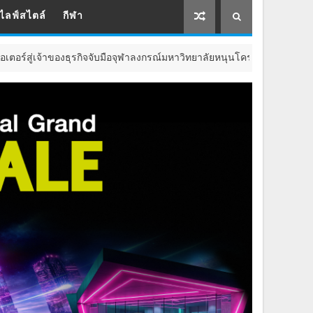
ไลฟ์สไตล์
กีฬา
องธุรกิจจับมือจุฬาลงกรณ์มหาวิทยาลัยหนุนโครงการ “CreatorPreneur Bootca