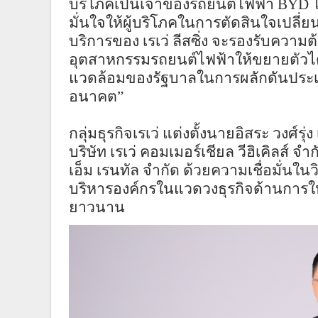
บริโภคเป็นเจ้าของรถยนต์ไฟฟ้า
BYD
ไ
มั่นใจให้ผู้บริโภคในการตัดสินใจเปลี่ย
บริการของ เรเว่ ลีสซิ่ง จะรองรับคว
อุตสาหกรรมรถยนต์ไฟฟ้าให้ขยายตัวได้อ
แวดล้อมของรัฐบาลในการผลักดันประ
อนาคต”
กลุ่มธุรกิจเรเว่ แต่งตั้งนายอิสระ วงศ์รุ่
บริษัท เรเว่ คอมเมอร์เชียล วีฮิเคิลส์ จำก
เอ็ม เรนทัล จำกัด ด้วยความเชื่อมั่นใ
บริหารองค์กรในแวดวงธุรกิจด้านการให
ยาวนาน