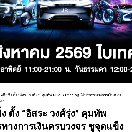
กิจลีสซิ่ง ตั้ง “อิสระ วงศ์รุ่ง” คุมทัพ RÊVER Leasing ให้บริการทางการเงินครบ
่อง
ง ตั้ง “อิสระ วงศ์รุ่ง” คุมทัพ
รทางการเงินครบวงจร ชูจุดแข็ง