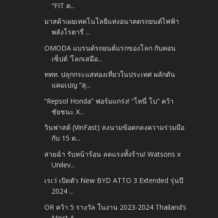
“FIT ต...
มาสด้าเผยเทคโนโลยีแห่งอนาคตรถยนต์ไฟฟ้า
พลังโรตารี่ ...
OMODA แบรนด์รถยนต์แรกของโลก กับคอน
เซ็ปต์ ‘โลกเสมือ...
ททท. ปลุกกระแสท่องเที่ยวในประเทศ ผลักดัน
แคมเปญ “สุ...
“Repsol Honda” ฟอร์มแกร่ง! “โทนี่ โบ” คว้า
ชัยชนะ X...
วินฟาสต์ (VinFast) ลงนามข้อตกลงความร่วมมือ
กับ 15 ด...
สวยฉ่ำ รับหน้าร้อน ลดแรงทั้งร้าน! Watsons x
Unilev...
เรเว่ เปิดตัว New BYD ATTO 3 Extended รุ่นปี
2024 ...
OR คว้า 5 รางวัล ในงาน 2023-2024 Thailand’s
Most A...