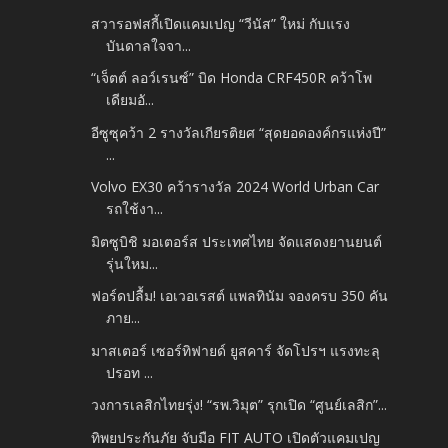
สวารอฟสกี้เปิดแคมเปญ “วีนัส” ใหม่ กับแรง
บันดาลใจจา...
“เจ็ตต์ ลอว์เรนซ์” บิด Honda CRF450R คว้าโพ
เดียมอั...
อีซูซุคว้า 2 รางวัลเกียรติยศ “สุดยอดองค์กรแห่งปี”
...
Volvo EX30 คว้ารางวัล 2024 World Urban Car
รถใช้งา...
มิตซูบิชิ มอเตอร์ส ประเทศไทย จัดแสดงยานยนต์
รุ่นใหม...
ฟอร์ดปลื้ม! เอเวอเรสต์ แพลทินัม จองครบ 350 คัน
ภาย...
มาสเตอร์ เซอร์ทิฟายด์ ยูสคาร์ จัดโปรฯ แรงทะลุ
ปรอท ...
วงการเลสิกไทยรุ่ง! “รพ.วิมุต” รุกเปิด “ศูนย์เลสิก”...
ทิพยประกันภัย จับมือ FIT AUTO เปิดตัวแคมเปญ