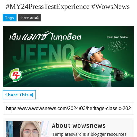
#MY24PressTestExperience #WowsNews
Tags
# ยานยนต์
Share This
About wowsnews
Templatesyard is a blogger resources