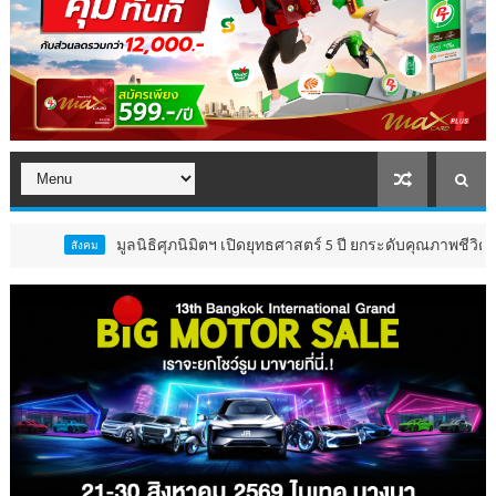
ูลนิธิศุภนิมิตฯ เปิดยุทธศาสตร์ 5 ปี ยกระดับคุณภาพชีวิต ‘เด็ก 4 ล้านค