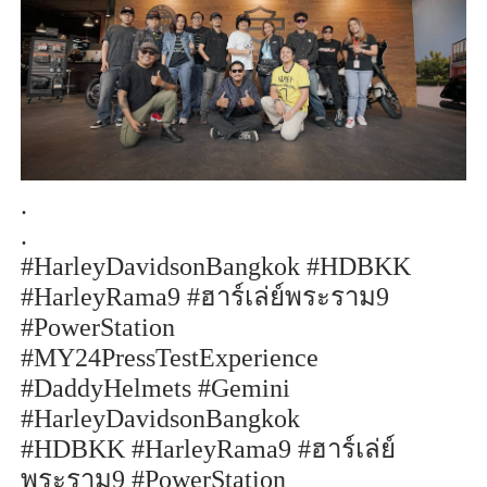
.
.
#HarleyDavidsonBangkok #HDBKK
#HarleyRama9 #
ฮาร์เล่ย์พระราม
9
#PowerStation
#MY24PressTestExperience
#DaddyHelmets #Gemini
#HarleyDavidsonBangkok
#HDBKK #HarleyRama9 #
ฮาร์เล่ย์
พระราม
9 #PowerStation