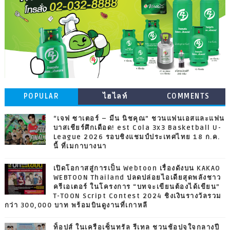
POPULAR
ไฮไลท์
COMMENTS
“เจฟ ซาเตอร์ – มีน นิชคุณ” ชวนแฟนเอสและแฟน
บาสเชียร์ศึกเดือด! est Cola 3x3 Basketball U-
League 2026 รอบชิงแชมป์ประเทศไทย 18 ก.ค.
นี้ ที่เมกาบางนา
เปิดโอกาสสู่การเป็น Webtoon เรื่องดังบน KAKAO
WEBTOON Thailand ปลดปล่อยไอเดียสุดพลังชาว
ครีเอเตอร์ ในโครงการ “บทจะเขียนต้องได้เขียน”
T-TOON Script Contest 2024 ชิงเงินรางวัลรวม
กว่า 300,000 บาท พร้อมบินดูงานที่เกาหลี
ท็อปส์ ในเครือเซ็นทรัล รีเทล ชวนช้อปจุใจกลางปี