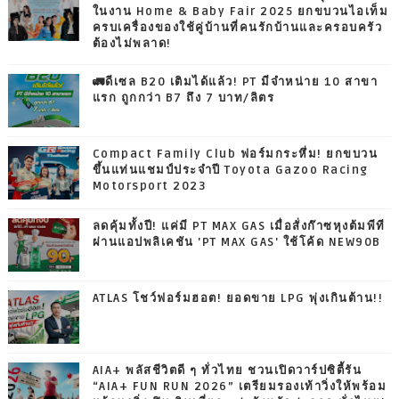
ในงาน Home & Baby Fair 2025 ยกขบวนไอเท็ม
ครบเครื่องของใช้คู่บ้านที่คนรักบ้านและครอบครัว
ต้องไม่พลาด!
🚛ดีเซล B20 เติมได้แล้ว! PT มีจำหน่าย 10 สาขา
แรก ถูกกว่า B7 ถึง 7 บาท/ลิตร
Compact Family Club ฟอร์มกระหึ่ม! ยกขบวน
ขึ้นแท่นแชมป์ประจำปี Toyota Gazoo Racing
Motorsport 2023
ลดคุ้มทั้งปี! แค่มี PT MAX GAS เมื่อสั่งก๊าซหุงต้มพีที
ผ่านแอปพลิเคชัน 'PT MAX GAS' ใช้โค้ด NEW90B
ATLAS โชว์ฟอร์มฮอต! ยอดขาย LPG พุ่งเกินต้าน!!
AIA+ พลัสชีวิตดี ๆ ทั่วไทย ชวนเปิดวาร์ปซิตี้รัน
“AIA+ FUN RUN 2026” เตรียมรองเท้าวิ่งให้พร้อม