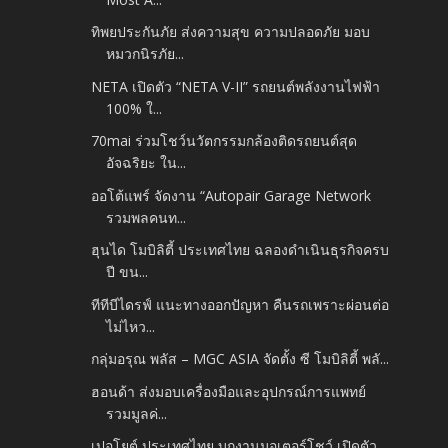
ทิพยประกันภัย ส่งความสุข ความปลอดภัย มอบ
หมวกนิรภัย...
NETA เปิดตัว “NETA V-II” รถยนต์พลังงานไฟฟ้า
100% ใ...
70mai ร่วมโชว์นวัตกรรมกล้องติดรถยนต์สุด
อัจฉริยะ ใน...
ออโต้แพร์ จัดงาน “Autopair Garage Network
รวมพลคนท...
ฮุนได โมบิลิตี้ ประเทศไทย ฉลองดำเนินธุรกิจครบ
ปี ขน...
ทีทีบีไดรฟ์ แนะทางออกปัญหา คืนรถเพราะผ่อนต่อ
ไม่ไหว...
กลุ่มอรุณ พลัส – MGC ASIA จัดตั้ง ซี โมบิลิตี้ พลั...
ฮอนด้า ส่งมอบเครื่องมือและอุปกรณ์การแพทย์
รวมมูลค่...
เปอโยต์ ประเทศไทย บุกงานมอเตอร์โชว์ เปิดตัว