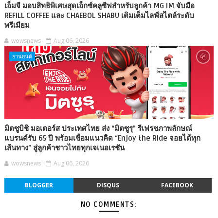
เอ็มจี มอบสิทธิพิเศษสุดเอ็กซ์คลูซีฟสำหรับลูกค้า MG IM จับมือ
REFILL COFFEE และ CHAEBOL SHABU เติมเต็มไลฟ์สไตล์ระดับ
พรีเมียม
wowsnews
Aug 06, 2026
ยานยนต์
มิตซูบิชิ มอเตอร์ส ประเทศไทย ส่ง “มิตซูรุ” รีเฟรชภาพลักษณ์
แบรนด์รับ 65 ปี พร้อมเชื่อมแนวคิด “Enjoy the Ride จอยได้ทุก
เส้นทาง” สู่ลูกค้าชาวไทยทุกเจเนอเรชัน
wowsnews
Aug 06, 2026
BLOGGER
DISQUS
FACEBOOK
NO COMMENTS: