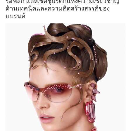
รอฟสกี้ และเชิดชูมรดกแห่งความเชี่ยวชาญ
ด้านเทคนิคและความคิดสร้างสรรค์ของ
แบรนด์