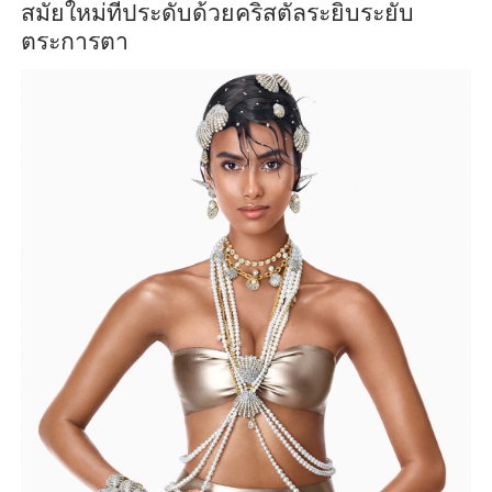
สมัยใหม่ที่ประดับด้วยคริสตัลระยิบระยับ
ตระการตา