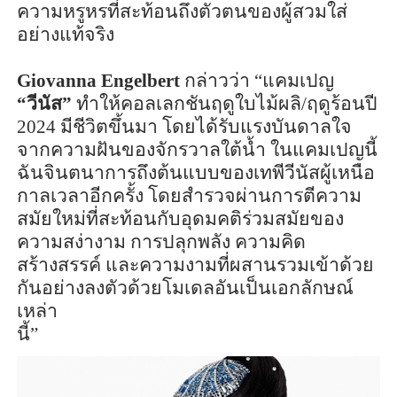
ความหรูหรที่สะท้อนถึงตัวตนของผู้สวมใส่
อย่างแท้จริง
Giovanna Engelbert
กล่าวว่า “แคมเปญ
“วีนัส”
ทำให้คอลเลกชันฤดูใบไม้ผลิ/ฤดูร้อนปี
2024 มีชีวิตขึ้นมา โดยได้รับแรงบันดาลใจ
จากความฝันของจักรวาลใต้น้ำ ในแคมเปญนี้
ฉันจินตนาการถึงต้นแบบของเทพีวีนัสผู้เหนือ
กาลเวลาอีกครั้ง โดยสำรวจผ่านการตีความ
สมัยใหม่ที่สะท้อนกับอุดมคติร่วมสมัยของ
ความสง่างาม การปลุกพลัง ความคิด
สร้างสรรค์ และความงามที่ผสานรวมเข้าด้วย
กันอย่างลงตัวด้วยโมเดลอันเป็นเอกลักษณ์
เหล่า
นี้
”