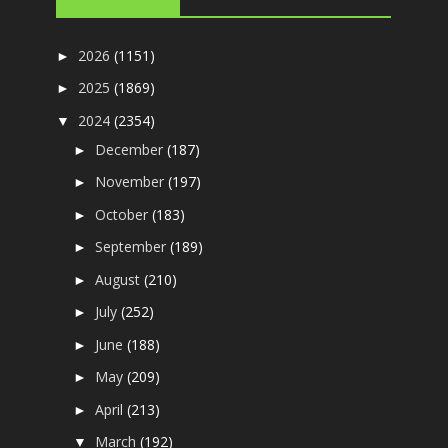
2026
(1151)
►
2025
(1869)
►
2024
(2354)
▼
December
(187)
►
November
(197)
►
October
(183)
►
September
(189)
►
August
(210)
►
July
(252)
►
June
(188)
►
May
(209)
►
April
(213)
►
March
(192)
▼