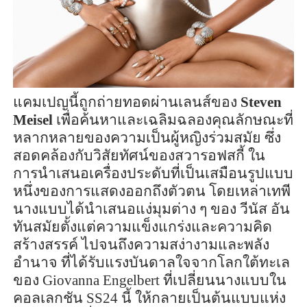
แคมเปญนี้ถูกถ่ายทอดผ่านเลนส์ของ
Steven
Meisel
เพื่อค้นหาและเฉลิมฉลองคุณลักษณะที่
หลากหลายของความเป็นผู้หญิงร่วมสมัย ซึ่ง
สอดคล้องกับวิสัยทัศน์ของสวารอฟสกี้ ใน
การนำเสนอเครื่องประดับที่เป็นเสมือนรูปแบบ
หนึ่งของการแสดงออกถึงตัวตน โดยเหล่าเทพี
นางแบบได้นำเสนอแง่มุมต่าง ๆ ของ วีนัส อัน
ทันสมัยตั้งแต่ความแข็งแกร่งและความคิด
สร้างสรรค์ ไปจนถึงความสง่างามและพลัง
อำนาจ ที่ได้รับแรงบันดาลใจจากโลกใต้ทะเล
ของ
Giovanna Engelbert
ที่เปลี่ยนนางแบบใน
คอลเลกชัน
SS
24 นี้ ให้กลายเป็นต้นแบบแห่ง