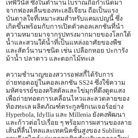
เทพีวีนัส ซึ่งในตำนานโบราณถือกำเนิดมา
จากฟองคลื่นของทะเลอีเจียน ถือเป็นแรง
บันดาลใจที่เหมาะสมสำหรับแคมเปญนี้ ซึ่ง
เกิดขึ้นพร้อมกับการเปิดตัวคอลเลกชันที่นำ
ความหมายมาจากรูปทรงมากมายของโลกใต้
น้ำและสวนใต้น้ำที่เป็นแหล่งอาศัยของพืช
และสัตว์นานาชนิด เช่น เปลือกหอย ปะการัง
ม้าน้ำ ปลาดาว และดอกไม้ทะเล
ความชำนาญของสวารอฟสกี้ได้รับการ
ถ่ายทอดอยู่ในคอลเลกชัน
SS
24 ซึ่งใช้ความ
มหัศจรรย์ของคริสตัลและไข่มุกที่ดึงดูดแสง
เพื่อถ่ายทอดการเคลื่อนไหวและลวดลายของ
ท้องทะเล ผลิตภัณฑ์ตระกูลซิกเนเจอร์อย่าง
Hyperbola,
Idyllia
และ
Millenia
ยังคงพัฒนา
และก้าวต่อไปเรื่อย ๆ พร้อมการผสานของลาย
เส้นที่ลื่นไหลและเทคนิคชั้นสูงของ
Sublima