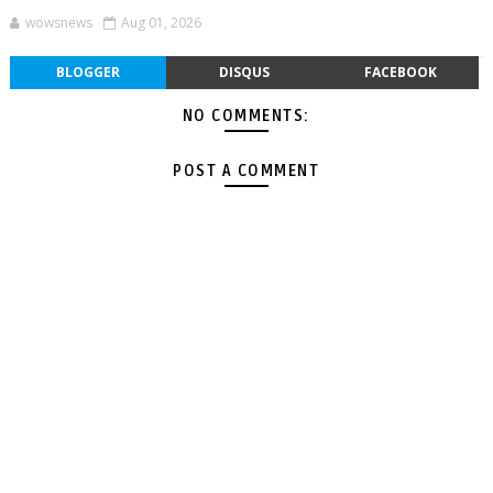
wowsnews
Aug 01, 2026
BLOGGER
DISQUS
FACEBOOK
NO COMMENTS:
POST A COMMENT