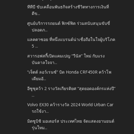
ทีทีบี ขับเคลื่อนพันธกิจสร้างชีวิตทางการเงินที่
ดีข...
ศูนย์บริการรถยนต์ ฟิกซ์ฟิต ร่วมสนับสนุนขับขี่
ปลอดภ...
แลคตาซอย ที่หนึ่งแบรนด์น่าเชื่อถือในใจผู้บริโภค
5 ...
สวารอฟสกี้เปิดแคมเปญ “วีนัส” ใหม่ กับแรง
บันดาลใจจา...
“เจ็ตต์ ลอว์เรนซ์” บิด Honda CRF450R คว้าโพ
เดียมอั...
อีซูซุคว้า 2 รางวัลเกียรติยศ “สุดยอดองค์กรแห่งปี”
...
Volvo EX30 คว้ารางวัล 2024 World Urban Car
รถใช้งา...
มิตซูบิชิ มอเตอร์ส ประเทศไทย จัดแสดงยานยนต์
รุ่นใหม...