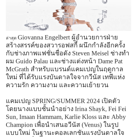
Giovanna Engelbert
ผู้อำนวยการฝ่าย
ล่าสุด
สร้างสรรค์ของสวารอฟสกี้ ผนึกกำลังอีกครั้ง
กับช่างภาพแฟชั่นชื่อดัง
Steven Meisel
ช่างทำ
ผม
Guido
Palau
และช่างแต่งหน้า
Dame Pat
McGrath
สำหรับแบรนด์แคมเปญในฤดูกาล
ใหม่ ที่ได้รับแรงบันดาลใจจากวีนัส เทพีแห่ง
ความรัก ความงาม และความเย้ายวน
แคมเปญ
SPRING/SUMMER
2024 เปิดตัว
โดยนางแบบชั้นนำอย่าง
Irina
Shayk, Fei Fei
Sun, Imaan Hammam, Karlie Kloss
และ
Abby
Champion
เพื่อนำเสนอวีนัส (
Venus)
ในรูป
แบบใหม่ ในฐานะคอลเลกชันแรงบันดาลใจ