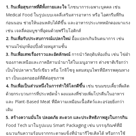
1. กินเพื่อสุขภาพที่ดีทั้งกายและใจ
โภชนาการเฉพาะบุคคล เช่น
Medical Food ในรูปแบบเจลลี่เสริมสารอาหาร หรือ ไอศกรีมที่กิน
ก่อนนอน ช่วยให้นอนหลับได้ดีขึ้น และอาหารประเภทหมักดองมาแรง
เช่น เจลลี่คอมบูชาที่อุดมด้วยพรีไบโอติกส์
2. กินเพื่อรับประสบการณ์แปลกใหม่
มื้อแปลกเกินจินตนาการ เช่น
ชานมไข่มุกท็อปปิ้งด้วยหมูสามชั้น
3. กินเพื่อเสพเรื่องราวและอัตลักษณ์
การนำวัตถุดิบท้องถิ่น เช่น ไข่ผำ
ของภาคเหนือและภาคอีสานนำมาใส่ในเมนูอาหาร ต่างชาติเรียกว่า
เป็นไข่ปลาคาเวียร์เขียว หรือ โกจิโซจู ผสมสมุนไพรที่มีสรรพคุณทาง
ยา เป็นแอลกอฮอล์ที่ดีต่อสุขภาพ
4. กินเพื่อเป็นส่วนหนึ่งในการทำให้โลกดีขึ้น
เช่น ขนมขบเคี้ยวที่ผลิต
ด้วยกระบวนการที่ประหยัดน้ำ ผงแมลงที่ช่วยเพิ่มโปรตีนในอาหาร
และ Plant-Based Meat ที่มีความเหมือนเนื้อสัตว์และอร่อยยิ่งกว่า
เดิม
5. สร้างความมั่นใจ ปลอดภัย สะดวก และประสิทธิภาพสูงในการกิน
Food Tech มาในรูปแบบ Smart Packaging เช่น บรรจุภัณฑ์ที่มี
ฉนวนกันความร้อนจากกระดาษแข็งที่นำมารีไซเคิลได้ หรือการใช้