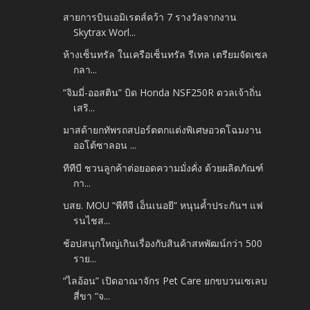
สายการบินเอมิเรตส์คว้า 7 รางวัลจากงาน
Skytrax Worl...
ห้างเซ็นทรัล ในเครือเซ็นทรัล รีเทล เตรียมจัดเซล
กลา...
“จิมมี่-ออสติน” บิด Honda NSF250R ดวลเจ้าถิ่น
เสริ...
มาสด้ายกทัพรถสปอร์ตตกแต่งพิเศษอวดโฉมงาน
ออโต้ซาลอน ...
ทีทีบี ชวนลูกค้าต่อยอดความมั่งคั่ง ด้วยผลิตภัณฑ์
กา...
บสย. MOU “พีทีจี เอ็นเนอยี” หนุนค้ำประกันฯ แฟ
รนไชส...
ช้อปสนุกใหญ่เกินเรื่องกับสินค้าสหพัฒน์กว่า 500
ราย...
“ไลอ้อน” เปิดอาณาจักร Pet Care ยกขบวนเซเลบ
สี่ขา “จ...