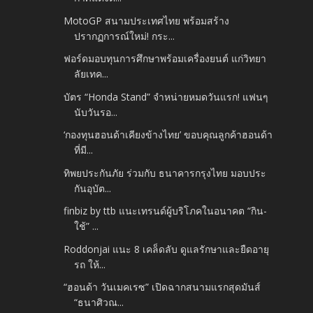
MotoGP สนามประเทศไทย พร้อมสร้าง
ปรากฏการณ์ใหม่! กระ...
ฟอร์ดมอบทุนการศึกษาพร้อมเครื่องยนต์ แก่วิทยา
ลัยเทค...
บัตร “Honda Stand” จำหน่ายหมดวันแรก! แฟนๆ
นับวันรอ...
‘กองทุนฮอนด้าเคียงข้างไทย’ ขอบคุณลูกค้าฮอนด้า
ที่มี...
ทิพยประกันภัย ร่วมกับ ธนาคารกรุงไทย มอบประ
กันอุบัต...
finbiz by ttb แนะเทรนด์ผู้บริโภคในอนาคต “กิน-
ใช้” ...
Roddonjai แนะ 8 เคล็ดลับ ดูแลรักษาและยืดอายุ
รถ ให้...
“ฮอนด้า วันเมคเรซ” เปิดฉากสนามแรกสุดมันส์
“ธนาศิวณ...