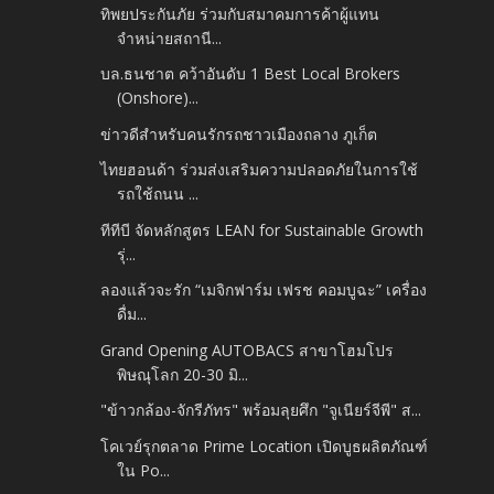
ทิพยประกันภัย ร่วมกับสมาคมการค้าผู้แทน
จำหน่ายสถานี...
บล.ธนชาต คว้าอันดับ 1 Best Local Brokers
(Onshore)...
ข่าวดีสำหรับคนรักรถชาวเมืองถลาง ภูเก็ต
ไทยฮอนด้า ร่วมส่งเสริมความปลอดภัยในการใช้
รถใช้ถนน ...
ทีทีบี จัดหลักสูตร LEAN for Sustainable Growth
รุ่...
ลองแล้วจะรัก “เมจิกฟาร์ม เฟรช คอมบูฉะ” เครื่อง
ดื่ม...
Grand Opening AUTOBACS สาขาโฮมโปร
พิษณุโลก 20-30 มิ...
"ข้าวกล้อง-จักรีภัทร" พร้อมลุยศึก "จูเนียร์จีพี" ส...
โคเวย์รุกตลาด Prime Location เปิดบูธผลิตภัณฑ์
ใน Po...