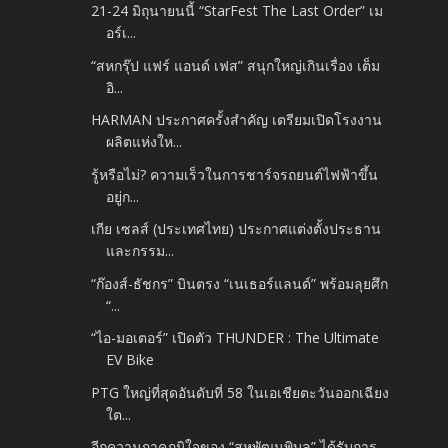
21-24 มิถุนายนนี้ “StarFest The Last Order” เม
อร์เ...
“สหกรุ๊ป แฟร์ แอนด์ เฟส” สนุกใหญ่เกินเรื่อง เต็ม
อิ...
HARMAN ประกาศครั้งสำคัญ เตรียมเปิดโรงงาน
ผลิตแห่งให...
รู้หรือไม่? ความเร็วในการชาร์จรถยนต์ไฟฟ้าขึ้น
อยู่ก...
เกีย เซลส์ (ประเทศไทย) ประกาศแต่งตั้งประธาน
และกรรม...
“ก๊องส์-ธัชกร” บินตรง “เนเธอร์แลนด์” พร้อมลุยศึก
“...
“ไอ-มอเตอร์” เปิดตัว THUNDER : The Ultimate
EV Bike
PTG ใหญ่ที่สุดอันดับที่ 58 ในเอเชียตะวันออกเฉียง
ใต...
อีกความภาคภูมิใจของ “สหพัฒนพิบูล” ได้รับการ