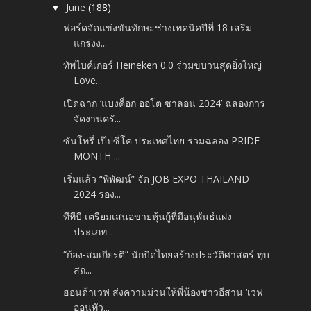
June
(188)
▼
ฟอร์ดจัดแข่งขันทักษะช่างเทคนิคปีที่ 18 เสริม
แกร่งง...
ทัพไบค์เกอร์ Heineken 0.0 ร่วมขบวนสุดยิ่งใหญ่
Love...
เปิดฉาก ‘แบงค็อก ออโต ซาลอน 2024’ ฉลองการ
จัดงานครั...
ซันโทรี่ เป๊ปซี่โค ประเทศไทย ร่วมฉลอง PRIDE
MONTH ...
เริ่มแล้ว “พิพัฒน์” จัด JOB EXPO THAILAND
2024 รอง...
ทีทีบี เตรียมเสนอขายหุ้นกู้ที่มีอนุพันธ์แฝง
ประเภท...
“ก้อง-สมเกียรติ” นักบิดไทยสร้างประวัติศาสตร์ ทุบ
สถ...
ฮอนด้าเวฟ ส่งความม่วนให้พี่น้องชาวอีสาน ‘เวฟ
ออนทัว...