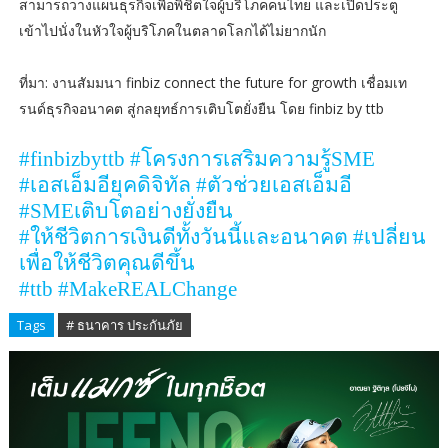
สามารถวางแผนธุรกิจเพื่อพิชิตใจผู้บริโภคคนไทย และเปิดประตู
เข้าไปนั่งในหัวใจผู้บริโภคในตลาดโลกได้ไม่ยากนัก
ที่มา: งานสัมมนา finbiz connect the future for growth เชื่อมเท
รนด์ธุรกิจอนาคต สู่กลยุทธ์การเติบโตยั่งยืน โดย finbiz by ttb
#finbizbyttb #
โครงการเสริมความรู้
SME
#
เอสเอ็มอียุคดิจิทัล
#
ตัวช่วยเอสเอ็มอี
#SME
เติบโตอย่างยั่งยืน
#
ให้ชีวิตการเงินดีทั้งวันนี้และอนาคต
#
เปลี่ยน
เพื่อให้ชีวิตคุณดีขึ้น
#ttb #MakeREALChange
Tags
# ธนาคาร ประกันภัย