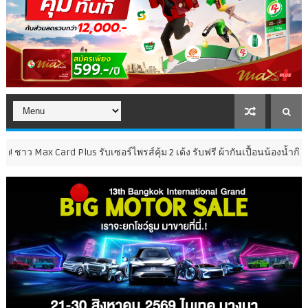
 Card Plus รับเซอร์ไพรส์คุ้ม 2 เด้ง รับฟรี ผ้ากันเปื้อนน้องน้ำก๊าซ และ ค