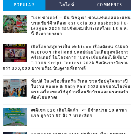
POPULAR
ไฮไลท์
COMMENTS
“เจฟ ซาเตอร์ – มีน นิชคุณ” ชวนแฟนเอสและแฟน
บาสเชียร์ศึกเดือด! est Cola 3x3 Basketball U-
League 2026 รอบชิงแชมป์ประเทศไทย 18 ก.ค.
นี้ ที่เมกาบางนา
เปิดโอกาสสู่การเป็น Webtoon เรื่องดังบน KAKAO
WEBTOON Thailand ปลดปล่อยไอเดียสุดพลังชาว
ครีเอเตอร์ ในโครงการ “บทจะเขียนต้องได้เขียน”
T-TOON Script Contest 2024 ชิงเงินรางวัลรวม
กว่า 300,000 บาท พร้อมบินดูงานที่เกาหลี
ท็อปส์ ในเครือเซ็นทรัล รีเทล ชวนช้อปจุใจกลางปี
ในงาน Home & Baby Fair 2025 ยกขบวนไอเท็ม
ครบเครื่องของใช้คู่บ้านที่คนรักบ้านและครอบครัว
ต้องไม่พลาด!
🚛ดีเซล B20 เติมได้แล้ว! PT มีจำหน่าย 10 สาขา
แรก ถูกกว่า B7 ถึง 7 บาท/ลิตร