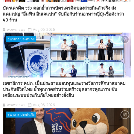
บัตรเครดิต ttb ตอกย้ำภาพบัตรเครดิตของสายกินตัวจริง ส่ง
แคมเปญ “อิ่มฟิน อินเจแปน” จับมือกับร้านอาหารญี่ปุ่นชื่อดังกว่า
40 ร้าน
wowsnews
Aug 06, 2026
ธนาคาร ประกันภัย
เลขาธิการ คปภ. เป็นประธานมอบทุนและรางวัลการศึกษาสมาคม
ประกันชีวิตไทย ย้ำทุกภาคส่วนร่วมสร้างบุคลากรคุณภาพ ขับ
เคลื่อนระบบประกันภัยไทยอย่างยั่งยืน
wowsnews
Aug 06, 2026
ธนาคาร ประกันภัย