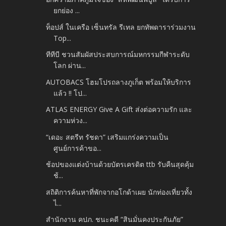
ยกย่อง ...
ท็อปส์ ในเครือ เซ็นทรัล รีเทล ยกทัพดาราร่วมงาน
Top...
ทีทีบี ชวนสัมผัสประสบการณ์มหกรรมกีฬาระดับ
โลก ผ่าน...
AUTOBACS โฮมโปรถลางภูเก็ต พร้อมให้บริการ
แล้ว !! โป...
ATLAS ENERGY Give A Gift ส่งต่อความรัก และ
ความห่วง...
“เดอะ สตรีท รัชดา” เสริมแกร่งความเป็น
ศูนย์การค้าขอ...
ช้อปของแต่งบ้านด้วยบัตรเครดิต ttb รับคืนสุดคุ้ม
ช้...
สถิติการค้นหาที่พักจากอโกด้าเผย นักท่องเที่ยวทั้ง
ไ...
สำนักงาน คปภ. ชนะคดี “สินมั่นคงประกันภัย”