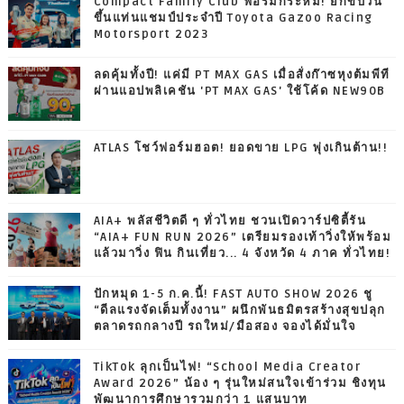
Compact Family Club ฟอร์มกระหึ่ม! ยกขบวน
ขึ้นแท่นแชมป์ประจำปี Toyota Gazoo Racing
Motorsport 2023
ลดคุ้มทั้งปี! แค่มี PT MAX GAS เมื่อสั่งก๊าซหุงต้มพีที
ผ่านแอปพลิเคชัน 'PT MAX GAS' ใช้โค้ด NEW90B
ATLAS โชว์ฟอร์มฮอต! ยอดขาย LPG พุ่งเกินต้าน!!
AIA+ พลัสชีวิตดี ๆ ทั่วไทย ชวนเปิดวาร์ปซิตี้รัน
“AIA+ FUN RUN 2026” เตรียมรองเท้าวิ่งให้พร้อม
แล้วมาวิ่ง ฟิน กินเที่ยว... 4 จังหวัด 4 ภาค ทั่วไทย!
ปักหมุด 1-5 ก.ค.นี้! FAST AUTO SHOW 2026 ชู
“ดีลแรงจัดเต็มทั้งงาน” ผนึกพันธมิตรสร้างสุขปลุก
ตลาดรถกลางปี รถใหม่/มือสอง จองได้มั่นใจ
TikTok ลุกเป็นไฟ! “School Media Creator
Award 2026” น้อง ๆ รุ่นใหม่สนใจเข้าร่วม ชิงทุน
พัฒนาการศึกษารวมกว่า 1 แสนบาท