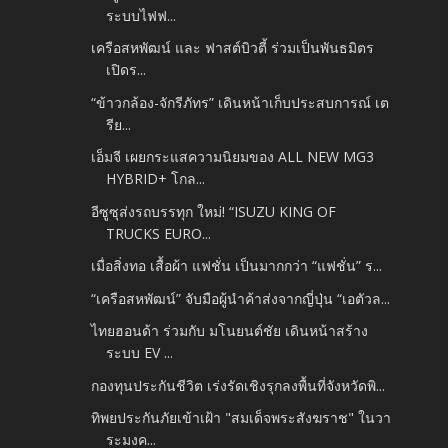
ระบบไฟฟ...
เครือสหพัฒน์ และ ฟาสต์บิวตี้ ร่วมเป็นพันธมิตร
เปิดร...
“ข้าวกล้อง-จักรีภัทร” เดินหน้าเก็บประสบการณ์ เต
รีย...
เอ็มจี เผยกระแสความนิยมของ ALL NEW MG3
HYBRID+ โกล...
อีซูซุส่งรถบรรทุก ใหม่! “ISUZU KING OF
TRUCKS EURO...
เมื่อสิ่งทอ เสื้อผ้า แฟชั่น เป็นมากกว่า “แฟชั่น” ร...
“เครือสหพัฒน์” จับมือผู้นำค้าส่งจากญี่ปุ่น “เอตัวล...
ไทยฮอนด้า ร่วมกับ มโนยนต์ชัย เดินหน้าสร้าง
ระบบ EV ...
กองทุนประกันชีวิต เร่งรัดเชิงรุกลงพื้นที่จังหวัดพิ...
ทิพยประกันภัยเข้าเฝ้า "สมเด็จพระสังฆราช" ในวา
ระมงค...