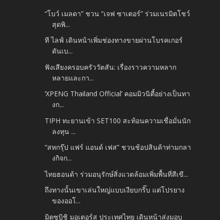
“โบว์ เมลดา” ชวน “เจฟ ซาเตอร์” ร่วมเนรมิตโชว์
สุดพิ...
ที ไลฟ์ เดินหน้าเพิ่มช่องทางขายผ่านโบรคเกอร์
ดันเบ...
ฟังเสียงครอบครัววัตสัน: เรื่องราวความหลาก
หลายและกา...
‘XPENG Thailand Official’ คอมมิวนิตี้อย่างเป็นทา
งก...
TIPH ทะยานเข้า SET100 สะท้อนความเชื่อมั่นนัก
ลงทุน ...
“สหกรุ๊ป แฟร์ แอนด์ เฟส” ชวนช้อปสินค้าท่ามกลา
งกิจก...
ไทยฮอนด้า ร่วมอนุรักษ์สิ่งแวดล้อมเพิ่มพื้นที่สีเขี...
ถึงทางนั้นเขาเล่นใหญ่แบบเงียบกริ๊บ แต่โปรยาง
ของออโ...
มิตซูบิชิ มอเตอร์ส ประเทศไทย เดินหน้าส่งมอบ