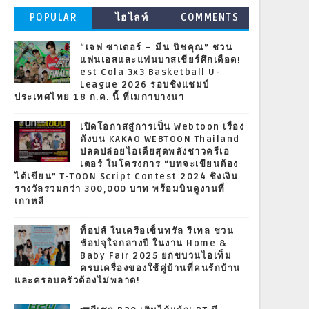
POPULAR
ไฮไลท์
COMMENTS
“เจฟ ซาเตอร์ – มีน นิชคุณ” ชวน
แฟนเอสและแฟนบาสเชียร์ศึกเดือด!
est Cola 3x3 Basketball U-
League 2026 รอบชิงแชมป์
ประเทศไทย 18 ก.ค. นี้ ที่เมกาบางนา
เปิดโอกาสสู่การเป็น Webtoon เรื่อง
ดังบน KAKAO WEBTOON Thailand
ปลดปล่อยไอเดียสุดพลังชาวครีเอ
เตอร์ ในโครงการ “บทจะเขียนต้อง
ได้เขียน” T-TOON Script Contest 2024 ชิงเงิน
รางวัลรวมกว่า 300,000 บาท พร้อมบินดูงานที่
เกาหลี
ท็อปส์ ในเครือเซ็นทรัล รีเทล ชวน
ช้อปจุใจกลางปี ในงาน Home &
Baby Fair 2025 ยกขบวนไอเท็ม
ครบเครื่องของใช้คู่บ้านที่คนรักบ้าน
และครอบครัวต้องไม่พลาด!