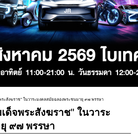
เด็จพระสังฆราช" ในวาระมงคลสมัยฉลองพระชนมายุ ๙๗ พรรษา
สมเด็จพระสังฆราช" ในวาระ
ยุ ๙๗ พรรษา