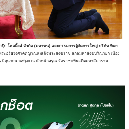
กรุ๊ป โฮลดิ้งส์ จำกัด (มหาชน) และกรรมการผู้จัดการใหญ่ บริษัท ทิพย
็จพระอริยวงศาคตญาณสมเด็จพระสังฆราช สกลมหาสังฆปริณายก เนื่อง
 มิถุนายน ๒๕๖๗ ณ ตำหนักอรุณ วัดราชบพิธสถิตมหาสีมาราม