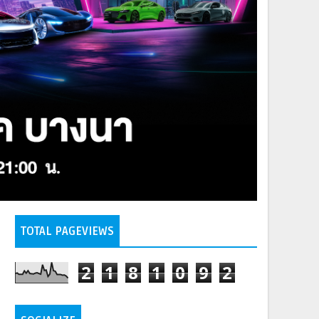
TOTAL PAGEVIEWS
2
1
8
1
0
9
2