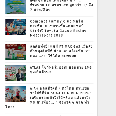
🚛ดีเซล B20 เติมได้แล้ว! PT มี
จำหน่าย 10 สาขาแรก ถูกกว่า B7 ถึง
7 บาท/ลิตร
Compact Family Club ฟอร์ม
กระหึ่ม! ยกขบวนขึ้นแท่นแชมป์
ประจำปี Toyota Gazoo Racing
Motorsport 2023
ลดคุ้มทั้งปี! แค่มี PT MAX GAS เมื่อสั่ง
ก๊าซหุงต้มพีที ผ่านแอปพลิเคชัน 'PT
MAX GAS' ใช้โค้ด NEW90B
ATLAS โชว์ฟอร์มฮอต! ยอดขาย LPG
พุ่งเกินต้าน!!
AIA+ พลัสชีวิตดี ๆ ทั่วไทย ชวนเปิด
วาร์ปซิตี้รัน “AIA+ FUN RUN 2026”
เตรียมรองเท้าวิ่งให้พร้อม แล้วมาวิ่ง
ฟิน กินเที่ยว... 4 จังหวัด 4 ภาค ทั่ว
ไทย!