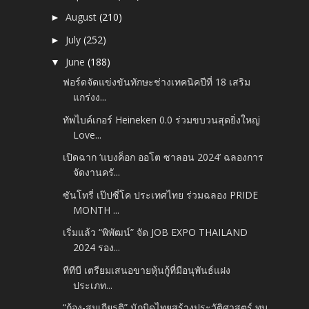
August
(210)
►
July
(252)
►
June
(188)
▼
ฟอร์ดจัดแข่งขันทักษะช่างเทคนิคปีที่ 18 เสริม
แกร่งง...
ทัพไบค์เกอร์ Heineken 0.0 ร่วมขบวนสุดยิ่งใหญ่
Love...
เปิดฉาก ‘แบงค็อก ออโต ซาลอน 2024’ ฉลองการ
จัดงานครั...
ซันโทรี่ เป๊ปซี่โค ประเทศไทย ร่วมฉลอง PRIDE
MONTH ...
เริ่มแล้ว “พิพัฒน์” จัด JOB EXPO THAILAND
2024 รอง...
ทีทีบี เตรียมเสนอขายหุ้นกู้ที่มีอนุพันธ์แฝง
ประเภท...
“ก้อง-สมเกียรติ” นักบิดไทยสร้างประวัติศาสตร์ ทุบ