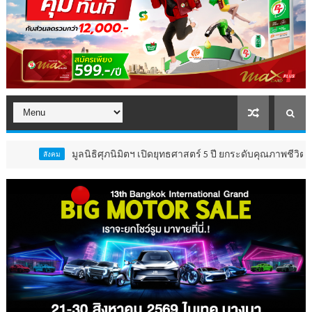
มูลนิธิศุภนิมิตฯ เปิดยุทธศาสตร์ 5 ปี ยกระดับคุณภาพชีวิต ‘เด็ก 
ังคม