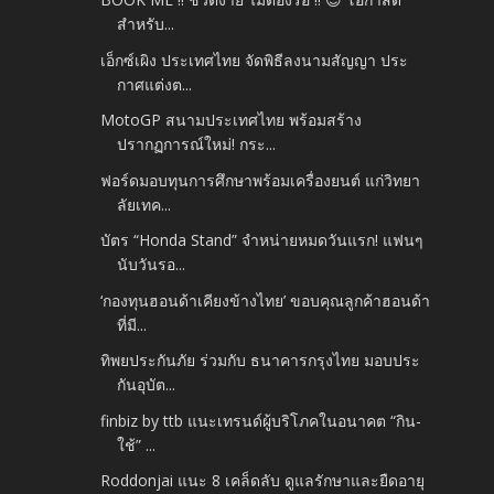
สำหรับ...
เอ็กซ์เผิง ประเทศไทย จัดพิธีลงนามสัญญา ประ
กาศแต่งต...
MotoGP สนามประเทศไทย พร้อมสร้าง
ปรากฏการณ์ใหม่! กระ...
ฟอร์ดมอบทุนการศึกษาพร้อมเครื่องยนต์ แก่วิทยา
ลัยเทค...
บัตร “Honda Stand” จำหน่ายหมดวันแรก! แฟนๆ
นับวันรอ...
‘กองทุนฮอนด้าเคียงข้างไทย’ ขอบคุณลูกค้าฮอนด้า
ที่มี...
ทิพยประกันภัย ร่วมกับ ธนาคารกรุงไทย มอบประ
กันอุบัต...
finbiz by ttb แนะเทรนด์ผู้บริโภคในอนาคต “กิน-
ใช้” ...
Roddonjai แนะ 8 เคล็ดลับ ดูแลรักษาและยืดอายุ