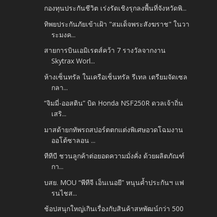
กองทุนประกันชีวิต เร่งรัดเชิงรุกลงพื้นที่จังหวัดพิ...
ทิพยประกันภัยเข้าเฝ้า "สมเด็จพระสังฆราช" ในวา
ระมงค...
สายการบินเอมิเรตส์คว้า 7 รางวัลจากงาน
Skytrax Worl...
ห้างเซ็นทรัล ในเครือเซ็นทรัล รีเทล เตรียมจัดเซล
กลา...
“จิมมี่-ออสติน” บิด Honda NSF250R ดวลเจ้าถิ่น
เสริ...
มาสด้ายกทัพรถสปอร์ตตกแต่งพิเศษอวดโฉมงาน
ออโต้ซาลอน ...
ทีทีบี ชวนลูกค้าต่อยอดความมั่งคั่ง ด้วยผลิตภัณฑ์
กา...
บสย. MOU “พีทีจี เอ็นเนอยี” หนุนค้ำประกันฯ แฟ
รนไชส...
ช้อปสนุกใหญ่เกินเรื่องกับสินค้าสหพัฒน์กว่า 500