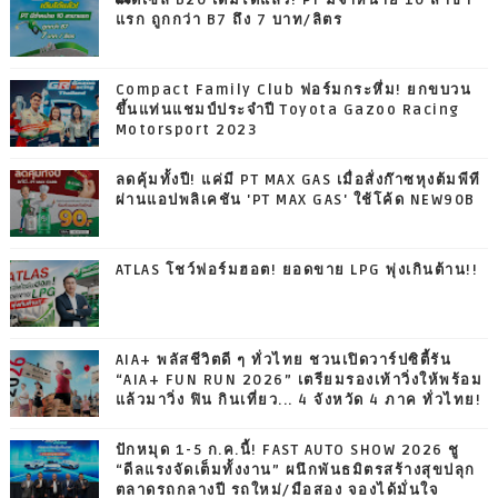
🚛ดีเซล B20 เติมได้แล้ว! PT มีจำหน่าย 10 สาขา
แรก ถูกกว่า B7 ถึง 7 บาท/ลิตร
Compact Family Club ฟอร์มกระหึ่ม! ยกขบวน
ขึ้นแท่นแชมป์ประจำปี Toyota Gazoo Racing
Motorsport 2023
ลดคุ้มทั้งปี! แค่มี PT MAX GAS เมื่อสั่งก๊าซหุงต้มพีที
ผ่านแอปพลิเคชัน 'PT MAX GAS' ใช้โค้ด NEW90B
ATLAS โชว์ฟอร์มฮอต! ยอดขาย LPG พุ่งเกินต้าน!!
AIA+ พลัสชีวิตดี ๆ ทั่วไทย ชวนเปิดวาร์ปซิตี้รัน
“AIA+ FUN RUN 2026” เตรียมรองเท้าวิ่งให้พร้อม
แล้วมาวิ่ง ฟิน กินเที่ยว... 4 จังหวัด 4 ภาค ทั่วไทย!
ปักหมุด 1-5 ก.ค.นี้! FAST AUTO SHOW 2026 ชู
“ดีลแรงจัดเต็มทั้งงาน” ผนึกพันธมิตรสร้างสุขปลุก
ตลาดรถกลางปี รถใหม่/มือสอง จองได้มั่นใจ