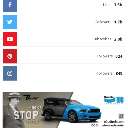
3.5k
Likes
1.7k
Followers
2.8k
Subscribes
524
Followers
849
Followers