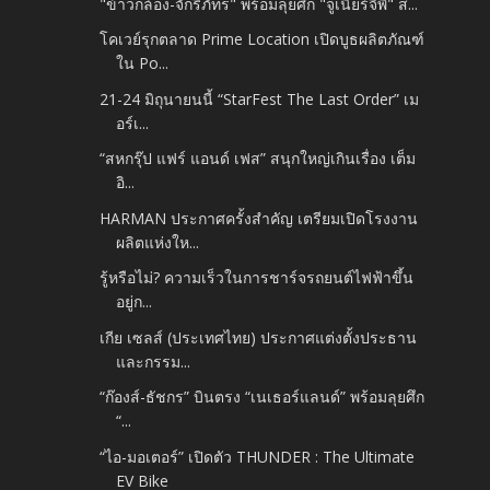
"ข้าวกล้อง-จักรีภัทร" พร้อมลุยศึก "จูเนียร์จีพี" ส...
โคเวย์รุกตลาด Prime Location เปิดบูธผลิตภัณฑ์
ใน Po...
21-24 มิถุนายนนี้ “StarFest The Last Order” เม
อร์เ...
“สหกรุ๊ป แฟร์ แอนด์ เฟส” สนุกใหญ่เกินเรื่อง เต็ม
อิ...
HARMAN ประกาศครั้งสำคัญ เตรียมเปิดโรงงาน
ผลิตแห่งให...
รู้หรือไม่? ความเร็วในการชาร์จรถยนต์ไฟฟ้าขึ้น
อยู่ก...
เกีย เซลส์ (ประเทศไทย) ประกาศแต่งตั้งประธาน
และกรรม...
“ก๊องส์-ธัชกร” บินตรง “เนเธอร์แลนด์” พร้อมลุยศึก
“...
“ไอ-มอเตอร์” เปิดตัว THUNDER : The Ultimate
EV Bike