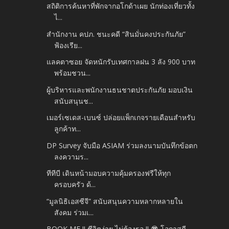
สถิติการค้นหาที่พักจากอโกด้าเผย นักท่องเที่ยวทั้ง
ไ...
สำนักงาน คปภ. ชนะคดี “สินมั่นคงประกันภัย”
ฟ้องเรีย...
แลคตาซอย จัดหนักรับเทศกาลฝน 3 ลัง 900 บาท
พร้อมชวน...
ผู้บริหารและพนักงานธนชาตประกันภัย มอบเงิน
สนับสนุนช...
เมอร์เซเดส-เบนซ์ ปล่อยแพ็กเกจรายเดือนสำหรับ
ลูกค้าท...
DP Survey จับมือ ASIAM ร่วมลงนามบันทึกข้อตก
ลงความร...
ทีทีบี เดินหน้ามอบความคุ้มครองฟรีให้ทุก
ครอบครัว ด้...
“มูลนิธิเอสซีจี” สนับสนุนความหลากหลายใน
สังคม ร่วมเ...
BOOK ME !! ชีวิตง่าย ไม่ต้องรอ !! 😎 โอกาสดี