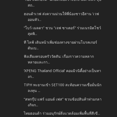
สถ...
ฮอนด้าเวฟ ส่งความม่วนให้พี่น้องชาวอีสาน ‘เวฟ
ออนทัว...
“โบว์ เมลดา” ชวน “เจฟ ซาเตอร์” ร่วมเนรมิตโชว์
สุดพิ...
ที ไลฟ์ เดินหน้าเพิ่มช่องทางขายผ่านโบรคเกอร์
ดันเบ...
ฟังเสียงครอบครัววัตสัน: เรื่องราวความหลาก
หลายและกา...
‘XPENG Thailand Official’ คอมมิวนิตี้อย่างเป็นทา
งก...
TIPH ทะยานเข้า SET100 สะท้อนความเชื่อมั่นนัก
ลงทุน ...
“สหกรุ๊ป แฟร์ แอนด์ เฟส” ชวนช้อปสินค้าท่ามกลา
งกิจก...
ไทยฮอนด้า ร่วมอนุรักษ์สิ่งแวดล้อมเพิ่มพื้นที่สีเขี...