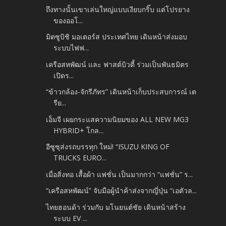
ถึงทางนั้นเขาเล่นใหญ่แบบเงียบกริ๊บ แต่โปรยาง
ของออโ...
มิตซูบิชิ มอเตอร์ส ประเทศไทย เดินหน้าส่งมอบ
ระบบไฟฟ...
เครือสหพัฒน์ และ ฟาสต์บิวตี้ ร่วมเป็นพันธมิตร
เปิดร...
“ข้าวกล้อง-จักรีภัทร” เดินหน้าเก็บประสบการณ์ เต
รีย...
เอ็มจี เผยกระแสความนิยมของ ALL NEW MG3
HYBRID+ โกล...
อีซูซุส่งรถบรรทุก ใหม่! “ISUZU KING OF
TRUCKS EURO...
เมื่อสิ่งทอ เสื้อผ้า แฟชั่น เป็นมากกว่า “แฟชั่น” ร...
“เครือสหพัฒน์” จับมือผู้นำค้าส่งจากญี่ปุ่น “เอตัวล...
ไทยฮอนด้า ร่วมกับ มโนยนต์ชัย เดินหน้าสร้าง
ระบบ EV ...