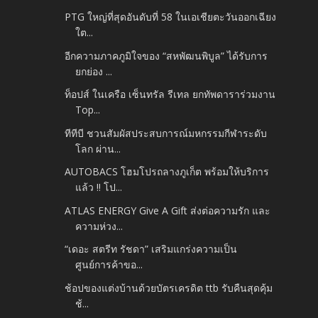
PTG ใหญ่ที่สุดอันดับที่ 58 ในเอเชียตะวันออกเฉียง
ใต...
อีกความภาคภูมิใจของ “สหพัฒนพิบูล” ได้รับการ
ยกย่อง ...
ท็อปส์ ในเครือ เซ็นทรัล รีเทล ยกทัพดาราร่วมงาน
Top...
ทีทีบี ชวนสัมผัสประสบการณ์มหกรรมกีฬาระดับ
โลก ผ่าน...
AUTOBACS โฮมโปรถลางภูเก็ต พร้อมให้บริการ
แล้ว !! โป...
ATLAS ENERGY Give A Gift ส่งต่อความรัก และ
ความห่วง...
“เดอะ สตรีท รัชดา” เสริมแกร่งความเป็น
ศูนย์การค้าขอ...
ช้อปของแต่งบ้านด้วยบัตรเครดิต ttb รับคืนสุดคุ้ม
ช้...