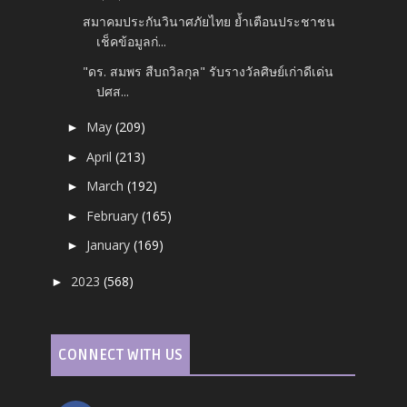
สมาคมประกันวินาศภัยไทย ย้ำเตือนประชาชน
เช็คข้อมูลก่...
"ดร. สมพร สืบถวิลกุล" รับรางวัลศิษย์เก่าดีเด่น
ปศส...
May
(209)
►
April
(213)
►
March
(192)
►
February
(165)
►
January
(169)
►
2023
(568)
►
CONNECT WITH US