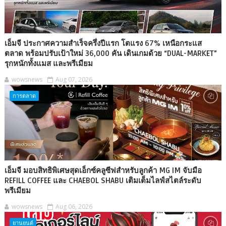
เอ็มจี ประกาศความสำเร็จครึ่งปีแรก โตแรง 67% เหนือกระแส
ตลาด พร้อมปรับเป้าใหม่ 36,000 คัน เดินเกมด้วย “DUAL-MARKET”
รุกหนักทั้งแมส และพรีเมียม
wowsnews
Aug 07, 2026
การตลาด
เอ็มจี มอบสิทธิพิเศษสุดเอ็กซ์คลูซีฟสำหรับลูกค้า MG IM จับมือ
REFILL COFFEE และ CHAEBOL SHABU เติมเต็มไลฟ์สไตล์ระดับ
พรีเมียม
wowsnews
Aug 06, 2026
ยานยนต์