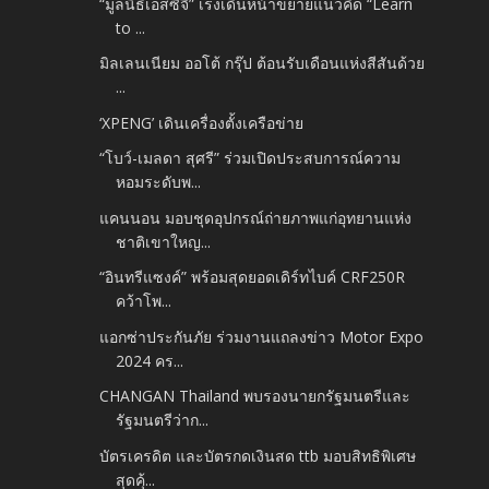
“มูลนิธิเอสซีจี” เร่งเดินหน้าขยายแนวคิด “Learn
to ...
มิลเลนเนียม ออโต้ กรุ๊ป ต้อนรับเดือนแห่งสีสันด้วย
...
‘XPENG’ เดินเครื่องตั้งเครือข่าย
“โบว์-เมลดา สุศรี” ร่วมเปิดประสบการณ์ความ
หอมระดับพ...
แคนนอน มอบชุดอุปกรณ์ถ่ายภาพแก่อุทยานแห่ง
ชาติเขาใหญ...
“อินทรีแซงค์” พร้อมสุดยอดเดิร์ทไบค์ CRF250R
คว้าโพ...
แอกซ่าประกันภัย ร่วมงานแถลงข่าว Motor Expo
2024 คร...
CHANGAN Thailand พบรองนายกรัฐมนตรีและ
รัฐมนตรีว่าก...
บัตรเครดิต และบัตรกดเงินสด ttb มอบสิทธิพิเศษ
สุดคุ้...