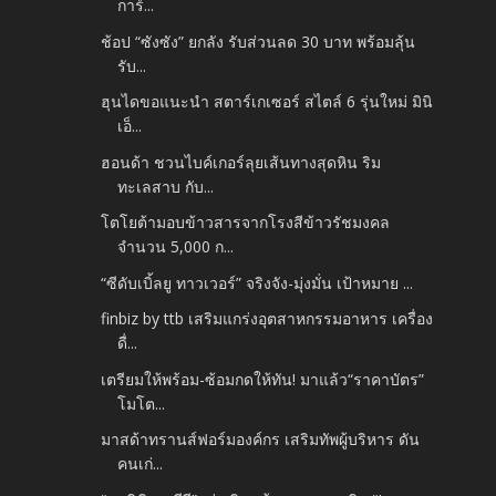
การ์...
ช้อป “ซังซัง” ยกลัง รับส่วนลด 30 บาท พร้อมลุ้น
รับ...
ฮุนไดขอแนะนำ สตาร์เกเซอร์ สไตล์ 6 รุ่นใหม่ มินิ
เอ็...
ฮอนด้า ชวนไบค์เกอร์ลุยเส้นทางสุดหิน ริม
ทะเลสาบ กับ...
โตโยต้ามอบข้าวสารจากโรงสีข้าวรัชมงคล
จำนวน 5,000 ก...
“ซีดับเบิ้ลยู ทาวเวอร์” จริงจัง-มุ่งมั่น เป้าหมาย ...
finbiz by ttb เสริมแกร่งอุตสาหกรรมอาหาร เครื่อง
ดื่...
เตรียมให้พร้อม-ซ้อมกดให้ทัน! มาแล้ว“ราคาบัตร”
โมโต...
มาสด้าทรานส์ฟอร์มองค์กร เสริมทัพผู้บริหาร ดัน
คนเก่...