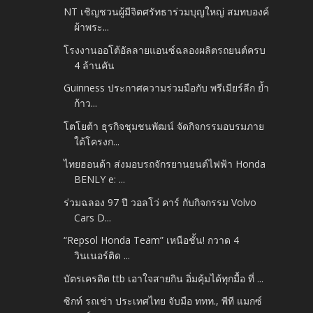
NT เชิญชวนผู้มีจิตศรัทธาร่วมบุญใหญ่ สมทบองค์
ผ้าพระ...
โรงงานออโต้อัลลายแอนซ์ฉลองผลิตรถยนต์ครบ
4 ล้านคัน
Guinness ประกาศความร่วมมือกับ พรีเมียร์ลีก ย้ำ
ก้าว...
โตโยต้า ธุรกิจชุมชนพัฒน์ จัดกิจกรรมอบรมภาย
ใต้โครงก...
ไทยฮอนด้า ส่งมอบรถจักรยานยนต์ไฟฟ้า Honda
BENLY e: ...
ร่วมฉลอง 97 ปี วอลโว่ คาร์ กับกิจกรรม Volvo
Cars D...
“Repsol Honda Team” เหนือชั้น! กวาด 4
วินเนอร์ติด ...
บัตรเครดิต ttb เอาใจสายกิน อิ่มคุ้มได้ทุกมื้อ ที่ ...
ซิกท์ รถเช่า ประเทศไทย จับมือ ททท., พีที แมกซ์