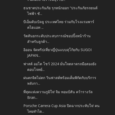
ธนชาตประกันภัย รุกหนักออก “ประกันภัยรถยนต์
ไฟฟ้า ชั...
บีเอ็มดับเบิลยู ประเทศไทย ร่วมกับโรงแรมพาร์
คไฮแอท ...
วัตสันยกระดับประสบการณ์ชอปปิ้งหน้าร้าน
สำหรับลูกค้า...
อิออน จัดทริปเที่ยวญี่ปุ่นแบบสุโก้ยกับ SUGOI
JAPAN...
ฟาสต์ ออโต โชว์ 2024 มั่นใจตลาดรถมือสองยัง
ตอบโจทย์...
ฝนตกจิตไม่ตก วินฟาสต์พร้อมเต็มพิกัดกับบริการ
หลังกา...
ที่สุดแห่งความภูมิใจ! จิม ทอมป์สัน คว้ารางวัล
Bran...
Porsche Carrera Cup Asia ปิดฉากประทับใจ! คน
ไทยทำได...