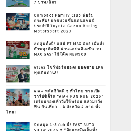
7 บาท/ลิตร
Compact Family Club ฟอร์ม
กระหึ่ม! ยกขบวนขึ้นแท่นแชมป์
ประจำปี Toyota Gazoo Racing
Motorsport 2023
ลดคุ้มทั้งปี! แค่มี PT MAX GAS เมื่อสั่ง
ก๊าซหุงต้มพีที ผ่านแอปพลิเคชัน 'PT
MAX GAS' ใช้โค้ด NEW90B
ATLAS โชว์ฟอร์มฮอต! ยอดขาย LPG
พุ่งเกินต้าน!!
AIA+ พลัสชีวิตดี ๆ ทั่วไทย ชวนเปิด
วาร์ปซิตี้รัน “AIA+ FUN RUN 2026”
เตรียมรองเท้าวิ่งให้พร้อม แล้วมาวิ่ง
ฟิน กินเที่ยว... 4 จังหวัด 4 ภาค ทั่ว
ไทย!
ปักหมุด 1-5 ก.ค.นี้! FAST AUTO
SHOW 2026 ชู “ดีลแรงจัดเต็มทั้ง