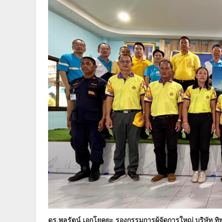
ดร.พลรัตน์ เอกโยคยะ รองกรรมการผู้จัดการใหญ่ บริษัท ท