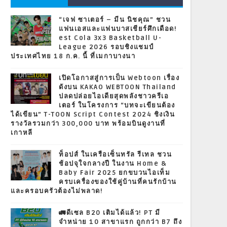
“เจฟ ซาเตอร์ – มีน นิชคุณ” ชวน
แฟนเอสและแฟนบาสเชียร์ศึกเดือด!
est Cola 3x3 Basketball U-
League 2026 รอบชิงแชมป์
ประเทศไทย 18 ก.ค. นี้ ที่เมกาบางนา
เปิดโอกาสสู่การเป็น Webtoon เรื่อง
ดังบน KAKAO WEBTOON Thailand
ปลดปล่อยไอเดียสุดพลังชาวครีเอ
เตอร์ ในโครงการ “บทจะเขียนต้อง
ได้เขียน” T-TOON Script Contest 2024 ชิงเงิน
รางวัลรวมกว่า 300,000 บาท พร้อมบินดูงานที่
เกาหลี
ท็อปส์ ในเครือเซ็นทรัล รีเทล ชวน
ช้อปจุใจกลางปี ในงาน Home &
Baby Fair 2025 ยกขบวนไอเท็ม
ครบเครื่องของใช้คู่บ้านที่คนรักบ้าน
และครอบครัวต้องไม่พลาด!
🚛ดีเซล B20 เติมได้แล้ว! PT มี
จำหน่าย 10 สาขาแรก ถูกกว่า B7 ถึง