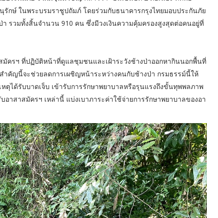
นุรักษ์ ในพระบรมราชูปถัมภ์ โดยร่วมกับธนาคารกรุงไทยมอบประกันภัย
่า รวมทั้งสิ้นจำนวน 910 คน ซึ่งมีวงเงินความคุ้มครองสูงสุดต่อคนอยู่ที่
รฯ ที่ปฏิบัติหน้าที่ดูแลชุมชนและเฝ้าระวังช้างป่าออกหากินนอกพื้นที่
กิจสำคัญนี้จะช่วยลดการเผชิญหน้าระหว่างคนกับช้างป่า กรมธรรม์นี้ให้
หตุได้รับบาดเจ็บ เข้ารับการรักษาพยาบาลหรือรุนแรงถึงขั้นทุพพลภาพ
งสำหรับอาสาสมัครฯ เหล่านี้ แบ่งเบาภาระค่าใช้จ่ายการรักษาพยาบาลของอา