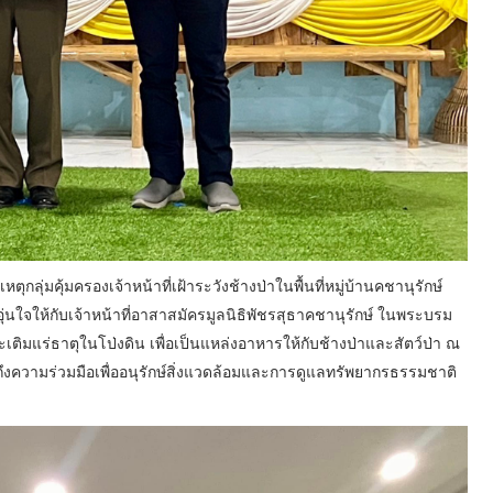
กลุ่มคุ้มครองเจ้าหน้าที่เฝ้าระวังช้างป่าในพื้นที่หมู่บ้านคชานุรักษ์
ุ่นใจให้กับเจ้าหน้าที่อาสาสมัครมูลนิธิพัชรสุธาคชานุรักษ์ ในพระบรม
เติมแร่ธาตุในโป่งดิน เพื่อเป็นแหล่งอาหารให้กับช้างป่าและสัตว์ป่า ณ
ำถึงความร่วมมือเพื่ออนุรักษ์สิ่งแวดล้อมและการดูแลทรัพยากรธรรมชาติ