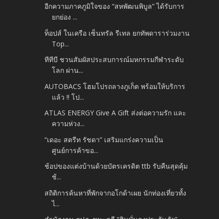
อีกความภาคภูมิใจของ “สหพัฒนพิบูล” ได้รับการ
ยกย่อง ...
ท็อปส์ ในเครือ เซ็นทรัล รีเทล ยกทัพดาราร่วมงาน
Top...
ทีทีบี ชวนสัมผัสประสบการณ์มหกรรมกีฬาระดับ
โลก ผ่าน...
AUTOBACS โฮมโปรถลางภูเก็ต พร้อมให้บริการ
แล้ว !! โป...
ATLAS ENERGY Give A Gift ส่งต่อความรัก และ
ความห่วง...
“เดอะ สตรีท รัชดา” เสริมแกร่งความเป็น
ศูนย์การค้าขอ...
ช้อปของแต่งบ้านด้วยบัตรเครดิต ttb รับคืนสุดคุ้ม
ช้...
สถิติการค้นหาที่พักจากอโกด้าเผย นักท่องเที่ยวทั้ง
ไ...