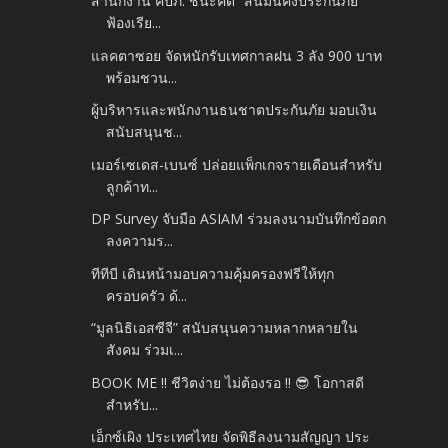
สำนักงาน คปภ. ชนะคดี “สินมั่นคงประกันภัย”
ฟ้องเรีย...
แลคตาซอย จัดหนักรับเทศกาลฝน 3 ลัง 900 บาท
พร้อมชวน...
ผู้บริหารและพนักงานธนชาตประกันภัย มอบเงิน
สนับสนุนช...
เมอร์เซเดส-เบนซ์ ปล่อยแพ็กเกจรายเดือนสำหรับ
ลูกค้าท...
DP Survey จับมือ ASIAM ร่วมลงนามบันทึกข้อตก
ลงความร...
ทีทีบี เดินหน้ามอบความคุ้มครองฟรีให้ทุก
ครอบครัว ด้...
“มูลนิธิเอสซีจี” สนับสนุนความหลากหลายใน
สังคม ร่วมเ...
BOOK ME !! ชีวิตง่าย ไม่ต้องรอ !! 😎 โอกาสดี
สำหรับ...
เอ็กซ์เผิง ประเทศไทย จัดพิธีลงนามสัญญา ประ