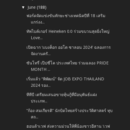
June
(188)
▼
ฟอร์ดจัดแข่งขันทักษะช่างเทคนิคปีที่ 18 เสริม
แกร่งง...
ทัพไบค์เกอร์ Heineken 0.0 ร่วมขบวนสุดยิ่งใหญ่
Love...
เปิดฉาก ‘แบงค็อก ออโต ซาลอน 2024’ ฉลองการ
จัดงานครั...
ซันโทรี่ เป๊ปซี่โค ประเทศไทย ร่วมฉลอง PRIDE
MONTH ...
เริ่มแล้ว “พิพัฒน์” จัด JOB EXPO THAILAND
2024 รอง...
ทีทีบี เตรียมเสนอขายหุ้นกู้ที่มีอนุพันธ์แฝง
ประเภท...
“ก้อง-สมเกียรติ” นักบิดไทยสร้างประวัติศาสตร์ ทุบ
สถ...
ฮอนด้าเวฟ ส่งความม่วนให้พี่น้องชาวอีสาน ‘เวฟ