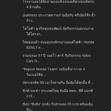
โรงงานออโต้อัลลายแอนซ์ฉลองผลิตรถยนต์ครบ
4 ล้านคัน
Guinness ประกาศความร่วมมือกับ พรีเมียร์ลีก ย้ำ
ก้าว...
โตโยต้า ธุรกิจชุมชนพัฒน์ จัดกิจกรรมอบรมภาย
ใต้โครงก...
ไทยฮอนด้า ส่งมอบรถจักรยานยนต์ไฟฟ้า Honda
BENLY e: ...
ร่วมฉลอง 97 ปี วอลโว่ คาร์ กับกิจกรรม Volvo
Cars D...
“Repsol Honda Team” เหนือชั้น! กวาด 4
วินเนอร์ติด ...
บัตรเครดิต ttb เอาใจสายกิน อิ่มคุ้มได้ทุกมื้อ ที่ ...
ซิกท์ รถเช่า ประเทศไทย จับมือ ททท., พีที แมกซ์
การ์...
ช้อป “ซังซัง” ยกลัง รับส่วนลด 30 บาท พร้อมลุ้น
รับ...