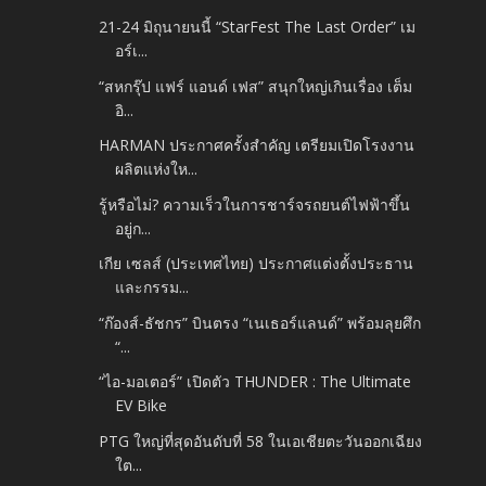
21-24 มิถุนายนนี้ “StarFest The Last Order” เม
อร์เ...
“สหกรุ๊ป แฟร์ แอนด์ เฟส” สนุกใหญ่เกินเรื่อง เต็ม
อิ...
HARMAN ประกาศครั้งสำคัญ เตรียมเปิดโรงงาน
ผลิตแห่งให...
รู้หรือไม่? ความเร็วในการชาร์จรถยนต์ไฟฟ้าขึ้น
อยู่ก...
เกีย เซลส์ (ประเทศไทย) ประกาศแต่งตั้งประธาน
และกรรม...
“ก๊องส์-ธัชกร” บินตรง “เนเธอร์แลนด์” พร้อมลุยศึก
“...
“ไอ-มอเตอร์” เปิดตัว THUNDER : The Ultimate
EV Bike
PTG ใหญ่ที่สุดอันดับที่ 58 ในเอเชียตะวันออกเฉียง
ใต...