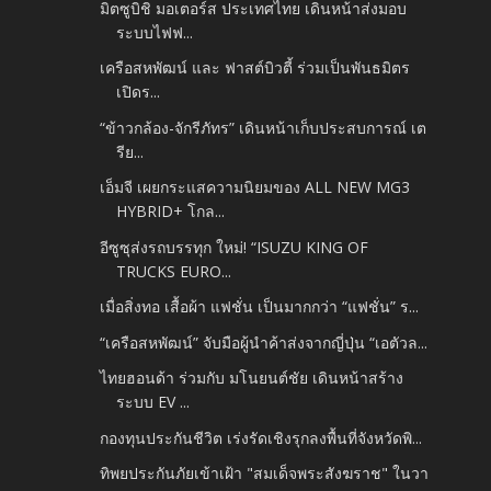
มิตซูบิชิ มอเตอร์ส ประเทศไทย เดินหน้าส่งมอบ
ระบบไฟฟ...
เครือสหพัฒน์ และ ฟาสต์บิวตี้ ร่วมเป็นพันธมิตร
เปิดร...
“ข้าวกล้อง-จักรีภัทร” เดินหน้าเก็บประสบการณ์ เต
รีย...
เอ็มจี เผยกระแสความนิยมของ ALL NEW MG3
HYBRID+ โกล...
อีซูซุส่งรถบรรทุก ใหม่! “ISUZU KING OF
TRUCKS EURO...
เมื่อสิ่งทอ เสื้อผ้า แฟชั่น เป็นมากกว่า “แฟชั่น” ร...
“เครือสหพัฒน์” จับมือผู้นำค้าส่งจากญี่ปุ่น “เอตัวล...
ไทยฮอนด้า ร่วมกับ มโนยนต์ชัย เดินหน้าสร้าง
ระบบ EV ...
กองทุนประกันชีวิต เร่งรัดเชิงรุกลงพื้นที่จังหวัดพิ...
ทิพยประกันภัยเข้าเฝ้า "สมเด็จพระสังฆราช" ในวา