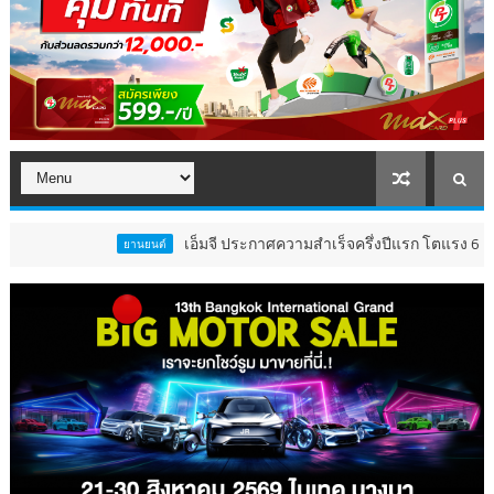
เอ็มจี ประกาศความสำเร็จครึ่งปีแรก โตแรง 67% เหนือกระแส
ยานยนต์