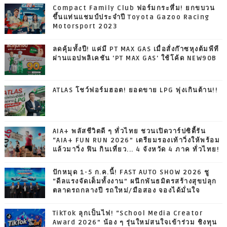
Compact Family Club ฟอร์มกระหึ่ม! ยกขบวน
ขึ้นแท่นแชมป์ประจำปี Toyota Gazoo Racing
Motorsport 2023
ลดคุ้มทั้งปี! แค่มี PT MAX GAS เมื่อสั่งก๊าซหุงต้มพีที
ผ่านแอปพลิเคชัน 'PT MAX GAS' ใช้โค้ด NEW90B
ATLAS โชว์ฟอร์มฮอต! ยอดขาย LPG พุ่งเกินต้าน!!
AIA+ พลัสชีวิตดี ๆ ทั่วไทย ชวนเปิดวาร์ปซิตี้รัน
“AIA+ FUN RUN 2026” เตรียมรองเท้าวิ่งให้พร้อม
แล้วมาวิ่ง ฟิน กินเที่ยว... 4 จังหวัด 4 ภาค ทั่วไทย!
ปักหมุด 1-5 ก.ค.นี้! FAST AUTO SHOW 2026 ชู
“ดีลแรงจัดเต็มทั้งงาน” ผนึกพันธมิตรสร้างสุขปลุก
ตลาดรถกลางปี รถใหม่/มือสอง จองได้มั่นใจ
TikTok ลุกเป็นไฟ! “School Media Creator
Award 2026” น้อง ๆ รุ่นใหม่สนใจเข้าร่วม ชิงทุน