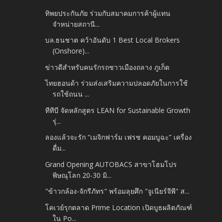
ทิพยประกันภัย ร่วมกับสมาคมการค้าผู้แทน
จำหน่ายสถานี...
บล.ธนชาต คว้าอันดับ 1 Best Local Brokers
(Onshore)...
ข่าวดีสำหรับคนรักรถชาวเมืองถลาง ภูเก็ต
ไทยฮอนด้า ร่วมส่งเสริมความปลอดภัยในการใช้
รถใช้ถนน ...
ทีทีบี จัดหลักสูตร LEAN for Sustainable Growth
รุ่...
ลองแล้วจะรัก “เมจิกฟาร์ม เฟรช คอมบูฉะ” เครื่อง
ดื่ม...
Grand Opening AUTOBACS สาขาโฮมโปร
พิษณุโลก 20-30 มิ...
"ข้าวกล้อง-จักรีภัทร" พร้อมลุยศึก "จูเนียร์จีพี" ส...
โคเวย์รุกตลาด Prime Location เปิดบูธผลิตภัณฑ์
ใน Po...