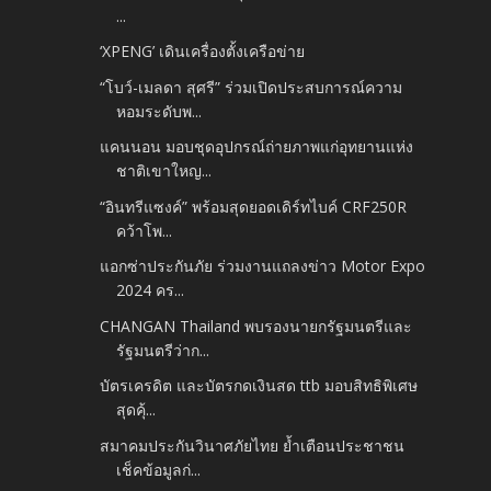
...
‘XPENG’ เดินเครื่องตั้งเครือข่าย
“โบว์-เมลดา สุศรี” ร่วมเปิดประสบการณ์ความ
หอมระดับพ...
แคนนอน มอบชุดอุปกรณ์ถ่ายภาพแก่อุทยานแห่ง
ชาติเขาใหญ...
“อินทรีแซงค์” พร้อมสุดยอดเดิร์ทไบค์ CRF250R
คว้าโพ...
แอกซ่าประกันภัย ร่วมงานแถลงข่าว Motor Expo
2024 คร...
CHANGAN Thailand พบรองนายกรัฐมนตรีและ
รัฐมนตรีว่าก...
บัตรเครดิต และบัตรกดเงินสด ttb มอบสิทธิพิเศษ
สุดคุ้...
สมาคมประกันวินาศภัยไทย ย้ำเตือนประชาชน
เช็คข้อมูลก่...