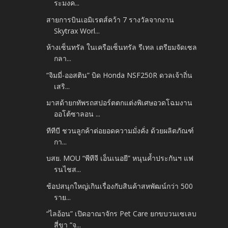
ระมงค...
สายการบินเอมิเรตส์คว้า 7 รางวัลจากงาน
Skytrax Worl...
ห้างเซ็นทรัล ในเครือเซ็นทรัล รีเทล เตรียมจัดเซล
กลา...
“จิมมี่-ออสติน” บิด Honda NSF250R ดวลเจ้าถิ่น
เสริ...
มาสด้ายกทัพรถสปอร์ตตกแต่งพิเศษอวดโฉมงาน
ออโต้ซาลอน ...
ทีทีบี ชวนลูกค้าต่อยอดความมั่งคั่ง ด้วยผลิตภัณฑ์
กา...
บสย. MOU “พีทีจี เอ็นเนอยี” หนุนค้ำประกันฯ แฟ
รนไชส...
ช้อปสนุกใหญ่เกินเรื่องกับสินค้าสหพัฒน์กว่า 500
ราย...
“ไลอ้อน” เปิดอาณาจักร Pet Care ยกขบวนเซเลบ
สี่ขา “จ...