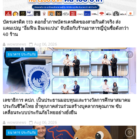
บัตรเครดิต ttb ตอกย้ำภาพบัตรเครดิตของสายกินตัวจริง ส่ง
แคมเปญ “อิ่มฟิน อินเจแปน” จับมือกับร้านอาหารญี่ปุ่นชื่อดังกว่า
40 ร้าน
wowsnews
Aug 06, 2026
ธนาคาร ประกันภัย
เลขาธิการ คปภ. เป็นประธานมอบทุนและรางวัลการศึกษาสมาคม
ประกันชีวิตไทย ย้ำทุกภาคส่วนร่วมสร้างบุคลากรคุณภาพ ขับ
เคลื่อนระบบประกันภัยไทยอย่างยั่งยืน
wowsnews
Aug 06, 2026
ธนาคาร ประกันภัย