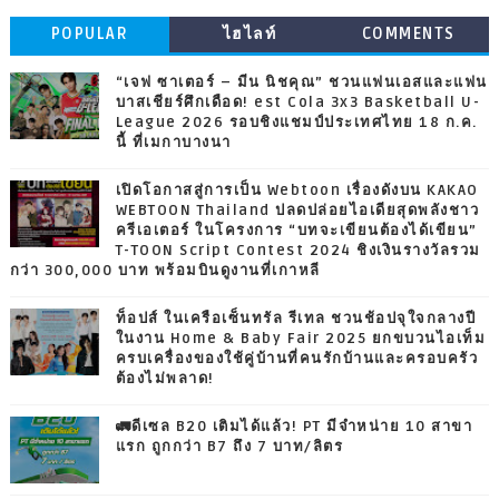
POPULAR
ไฮไลท์
COMMENTS
“เจฟ ซาเตอร์ – มีน นิชคุณ” ชวนแฟนเอสและแฟน
บาสเชียร์ศึกเดือด! est Cola 3x3 Basketball U-
League 2026 รอบชิงแชมป์ประเทศไทย 18 ก.ค.
นี้ ที่เมกาบางนา
เปิดโอกาสสู่การเป็น Webtoon เรื่องดังบน KAKAO
WEBTOON Thailand ปลดปล่อยไอเดียสุดพลังชาว
ครีเอเตอร์ ในโครงการ “บทจะเขียนต้องได้เขียน”
T-TOON Script Contest 2024 ชิงเงินรางวัลรวม
กว่า 300,000 บาท พร้อมบินดูงานที่เกาหลี
ท็อปส์ ในเครือเซ็นทรัล รีเทล ชวนช้อปจุใจกลางปี
ในงาน Home & Baby Fair 2025 ยกขบวนไอเท็ม
ครบเครื่องของใช้คู่บ้านที่คนรักบ้านและครอบครัว
ต้องไม่พลาด!
🚛ดีเซล B20 เติมได้แล้ว! PT มีจำหน่าย 10 สาขา
แรก ถูกกว่า B7 ถึง 7 บาท/ลิตร