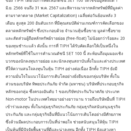
ของ TIPH โดยในการคัดเลือกดัชนี SET 100 ได้ใช้ข้อมูลตั้งแต่ 1
มิ.ย. 2566 จนถึง 31 พ.ค. 2567 และพิจารณาจากหลักทรัพย์ที่มีมูลค่า
ตามราคาตลาด (Market Capitalization) เฉลี่ยต่อวันย้อนหลัง 3
เดือน สูงสุด 200 อันดับแรก ที่มีคุณสมบัติผ่านเกณฑ์การคัดเลือกของ
ตลาดหลักทรัพย์ฯ ซึ่งประกอบด้วย จำนวนหุ้นซื้อขาย มูลค่าซื้อขาย
และสัดส่วนผู้ถือหลักทรัพย์รายย่อย (free-float) ไม่น้อยกว่าร้อยละ 20
ของทุนชำระแล้ว ดังนั้น การที่ TIPH ได้รับคัดเลือกให้เป็นหนึ่งใน
หลักทรัพย์ที่ใช้ในการคำนวณดัชนี SET 100 นี้ สะท้อนถึงมุมมองเชิง
บวกของนักลงทุนรายย่อย และนักลงทุนสถาบันทั้งในและต่างประเทศ
ที่ให้ความสนใจลงทุนในหุ้น TIPH อย่างต่อเนื่อง อีกทั้ง TIPH ยังมี
ความมั่นใจในแนวโน้มการเติบโตอย่างยั่งยืนของกลุ่มบริษัท ทั้งใน
ส่วนของบริษัท ทิพยประกันภัย จำกัด (มหาชน) บริษัทที่ประกอบธุรกิจ
หลักของกลุ่ม ซึ่งครองอันดับ 1 ของบริษัทประกันวินาศภัย ประเภท
Non-motor ในประเทศไทยมาอย่างยาวนาน รวมถึงบริษัทอื่นที่ TIPH
เข้าร่วมลงทุน ทั้งในกลุ่มธุรกิจประกันภัย กลุ่มธุรกิจสนับสนุนธุรกิจ
ประกันภัย และกลุ่มธุรกิจอื่นที่มีแนวโน้มการเติบโตอย่างมีศักยภาพ
ซึ่งล้วนมีผลประกอบการเป็นที่น่าพอใจ ช่วยสนับสนุนให้หุ้น TIPH
เป็นหุ้นที่มีปัจจัยพื้นฐานที่ดีและน่าลงทุน อีกทั้ง TIPH ยังแสวงหา