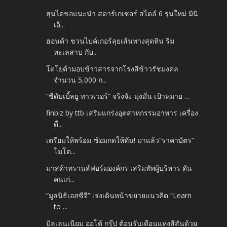
ฮุนไดขอแนะนำ สตาร์เกเซอร์ สไตล์ 6 รุ่นใหม่ มินิ
เอ็...
ฮอนด้า ชวนไบค์เกอร์ลุยเส้นทางสุดหิน ริม
ทะเลสาบ กับ...
โตโยต้ามอบข้าวสารจากโรงสีข้าวรัชมงคล
จำนวน 5,000 ก...
“ซีดับเบิ้ลยู ทาวเวอร์” จริงจัง-มุ่งมั่น เป้าหมาย ...
finbiz by ttb เสริมแกร่งอุตสาหกรรมอาหาร เครื่อง
ดื่...
เตรียมให้พร้อม-ซ้อมกดให้ทัน! มาแล้ว“ราคาบัตร”
โมโต...
มาสด้าทรานส์ฟอร์มองค์กร เสริมทัพผู้บริหาร ดัน
คนเก่...
“มูลนิธิเอสซีจี” เร่งเดินหน้าขยายแนวคิด “Learn
to ...
มิลเลนเนียม ออโต้ กรุ๊ป ต้อนรับเดือนแห่งสีสันด้วย