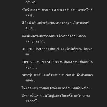
ออนทัว...
“โบว์ เมลดา” ชวน “เจฟ ซาเตอร์” ร่วมเนรมิตโชว์
สุดพิ...
ที ไลฟ์ เดินหน้าเพิ่มช่องทางขายผ่านโบรคเกอร์
ดันเบ...
ฟังเสียงครอบครัววัตสัน: เรื่องราวความหลาก
หลายและกา...
‘XPENG Thailand Official’ คอมมิวนิตี้อย่างเป็นทา
งก...
TIPH ทะยานเข้า SET100 สะท้อนความเชื่อมั่นนัก
ลงทุน ...
“สหกรุ๊ป แฟร์ แอนด์ เฟส” ชวนช้อปสินค้าท่ามกลา
งกิจก...
ไทยฮอนด้า ร่วมอนุรักษ์สิ่งแวดล้อมเพิ่มพื้นที่สีเขี...
ถึงทางนั้นเขาเล่นใหญ่แบบเงียบกริ๊บ แต่โปรยาง
ของออโ...