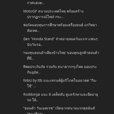
กาศแต่งต...
MotoGP สนามประเทศไทย พร้อมสร้าง
ปรากฏการณ์ใหม่! กระ...
ฟอร์ดมอบทุนการศึกษาพร้อมเครื่องยนต์ แก่วิทยา
ลัยเทค...
บัตร “Honda Stand” จำหน่ายหมดวันแรก! แฟนๆ
นับวันรอ...
‘กองทุนฮอนด้าเคียงข้างไทย’ ขอบคุณลูกค้าฮอนด้า
ที่มี...
ทิพยประกันภัย ร่วมกับ ธนาคารกรุงไทย มอบประ
กันอุบัต...
finbiz by ttb แนะเทรนด์ผู้บริโภคในอนาคต “กิน-
ใช้” ...
Roddonjai แนะ 8 เคล็ดลับ ดูแลรักษาและยืดอายุ
รถ ให้...
“ฮอนด้า วันเมคเรซ” เปิดฉากสนามแรกสุดมันส์
“ธนาศิวณ...