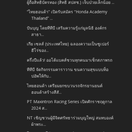
ผู้ถือสิทธิบัตรทอง (สิทธิ สปสช.) เจ็บป่วยเล็กน้อย ...
“ไทยฮอนด้า” เปิดรับสมัคร “Honda Academy
Thailand” ...
ปันบุญ โดยทีทีบี เสริมความรู้แก่มูลนิธิ องค์กร
สาธา...
เกีย เซลส์ (ประเทศไทย) ฉลองความเป็นซูเปอร์
ฮีโร่ของ...
ครึ่งปีแล้ว! ออโต้แบคส์ชวนทุกคนมาเช็กสภาพรถ
ทีทีบี จัดกิจกรรมคาราวาน ขนความสุขแบบท็อ
ปอัพให้กับ...
ไทยฮอนด้า เตรียมยกขบวนรถจักรยานยนต์
ฮอนด้าสร้างสีสั...
PT Maxintron Racing Series เปิดศักราชฤดูกาล
2024 ส...
NT เชิญชวนผู้มีจิตศรัทธาร่วมบุญใหญ่ สมทบองค์
ผ้าพระ...