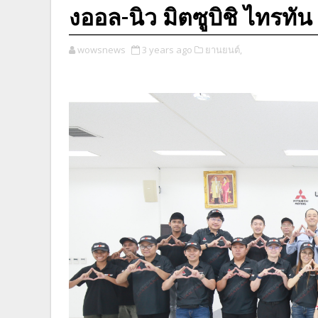
งออล-นิว มิตซูบิชิ ไทรทัน
wowsnews
3 years ago
ยานยนต์,