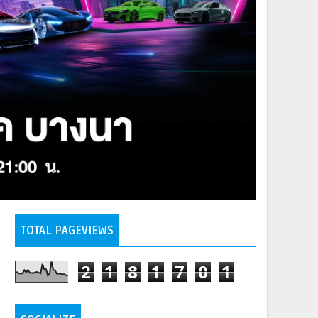
TOTAL PAGEVIEWS
2
1
8
1
7
0
1