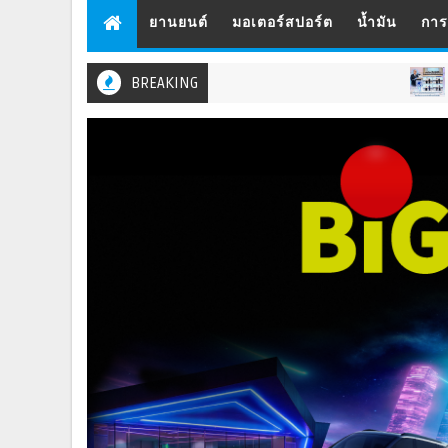
ยานยนต์
มอเตอร์สปอร์ต
น้ำมัน
กา
BREAKING
เลข
ธนาคาร ประกันภัย