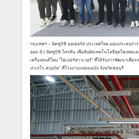
กรุงเทพฯ – มิตซูบิชิ มอเตอร์ส ประเทศไทย มอบประสบการณ
ออล-นิว มิตซูบิชิ ไทรทัน เพื่อสัมผัสเทคโนโลยีสุดไฮเทคแ
เครื่องยนต์ใหม่ “ไฮเปอร์พาวเวอร์” ที่ได้รับการพัฒนาเพื่อ
ปาเจโร สปอร์ต” ที่โรงงานแหลมฉบัง จังหวัดชลบุรี