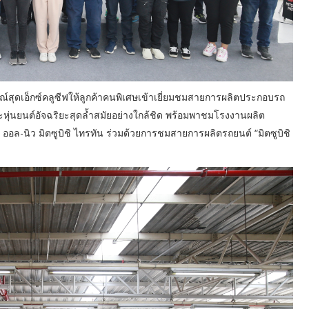
์สุดเอ็กซ์คลูซีฟให้ลูกค้าคนพิเศษเข้าเยี่ยมชมสายการผลิตประกอบรถ
ละหุ่นยนต์อัจฉริยะสุดล้ำสมัยอย่างใกล้ชิด พร้อมพาชมโรงงานผลิต
รถ ออล-นิว มิตซูบิชิ ไทรทัน ร่วมด้วยการชมสายการผลิตรถยนต์ “มิตซูบิชิ