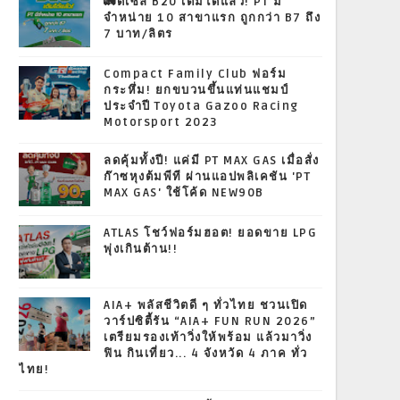
🚛ดีเซล B20 เติมได้แล้ว! PT มี
จำหน่าย 10 สาขาแรก ถูกกว่า B7 ถึง
7 บาท/ลิตร
Compact Family Club ฟอร์ม
กระหึ่ม! ยกขบวนขึ้นแท่นแชมป์
ประจำปี Toyota Gazoo Racing
Motorsport 2023
ลดคุ้มทั้งปี! แค่มี PT MAX GAS เมื่อสั่ง
ก๊าซหุงต้มพีที ผ่านแอปพลิเคชัน 'PT
MAX GAS' ใช้โค้ด NEW90B
ATLAS โชว์ฟอร์มฮอต! ยอดขาย LPG
พุ่งเกินต้าน!!
AIA+ พลัสชีวิตดี ๆ ทั่วไทย ชวนเปิด
วาร์ปซิตี้รัน “AIA+ FUN RUN 2026”
เตรียมรองเท้าวิ่งให้พร้อม แล้วมาวิ่ง
ฟิน กินเที่ยว... 4 จังหวัด 4 ภาค ทั่ว
ไทย!