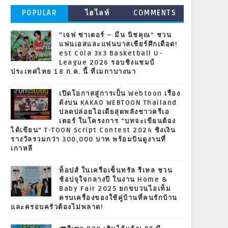
POPULAR
ไฮไลท์
COMMENTS
“เจฟ ซาเตอร์ – มีน นิชคุณ” ชวน
แฟนเอสและแฟนบาสเชียร์ศึกเดือด!
est Cola 3x3 Basketball U-
League 2026 รอบชิงแชมป์
ประเทศไทย 18 ก.ค. นี้ ที่เมกาบางนา
เปิดโอกาสสู่การเป็น Webtoon เรื่อง
ดังบน KAKAO WEBTOON Thailand
ปลดปล่อยไอเดียสุดพลังชาวครีเอ
เตอร์ ในโครงการ “บทจะเขียนต้อง
ได้เขียน” T-TOON Script Contest 2024 ชิงเงิน
รางวัลรวมกว่า 300,000 บาท พร้อมบินดูงานที่
เกาหลี
ท็อปส์ ในเครือเซ็นทรัล รีเทล ชวน
ช้อปจุใจกลางปี ในงาน Home &
Baby Fair 2025 ยกขบวนไอเท็ม
ครบเครื่องของใช้คู่บ้านที่คนรักบ้าน
และครอบครัวต้องไม่พลาด!