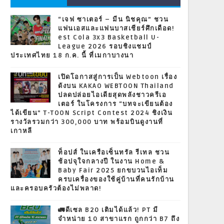
“เจฟ ซาเตอร์ – มีน นิชคุณ” ชวน
แฟนเอสและแฟนบาสเชียร์ศึกเดือด!
est Cola 3x3 Basketball U-
League 2026 รอบชิงแชมป์
ประเทศไทย 18 ก.ค. นี้ ที่เมกาบางนา
เปิดโอกาสสู่การเป็น Webtoon เรื่อง
ดังบน KAKAO WEBTOON Thailand
ปลดปล่อยไอเดียสุดพลังชาวครีเอ
เตอร์ ในโครงการ “บทจะเขียนต้อง
ได้เขียน” T-TOON Script Contest 2024 ชิงเงิน
รางวัลรวมกว่า 300,000 บาท พร้อมบินดูงานที่
เกาหลี
ท็อปส์ ในเครือเซ็นทรัล รีเทล ชวน
ช้อปจุใจกลางปี ในงาน Home &
Baby Fair 2025 ยกขบวนไอเท็ม
ครบเครื่องของใช้คู่บ้านที่คนรักบ้าน
และครอบครัวต้องไม่พลาด!
🚛ดีเซล B20 เติมได้แล้ว! PT มี
จำหน่าย 10 สาขาแรก ถูกกว่า B7 ถึง