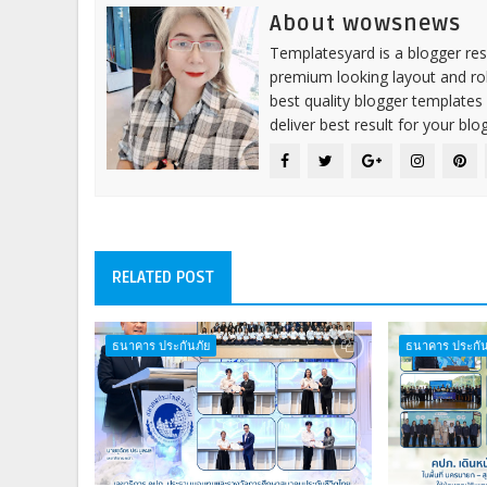
About wowsnews
Templatesyard is a blogger reso
premium looking layout and rob
best quality blogger templates
deliver best result for your blog
RELATED POST
ธนาคาร ประกันภัย
ธนาคาร ประกัน