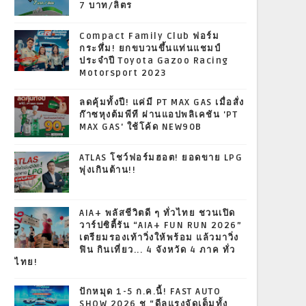
7 บาท/ลิตร
Compact Family Club ฟอร์ม
กระหึ่ม! ยกขบวนขึ้นแท่นแชมป์
ประจำปี Toyota Gazoo Racing
Motorsport 2023
ลดคุ้มทั้งปี! แค่มี PT MAX GAS เมื่อสั่ง
ก๊าซหุงต้มพีที ผ่านแอปพลิเคชัน 'PT
MAX GAS' ใช้โค้ด NEW90B
ATLAS โชว์ฟอร์มฮอต! ยอดขาย LPG
พุ่งเกินต้าน!!
AIA+ พลัสชีวิตดี ๆ ทั่วไทย ชวนเปิด
วาร์ปซิตี้รัน “AIA+ FUN RUN 2026”
เตรียมรองเท้าวิ่งให้พร้อม แล้วมาวิ่ง
ฟิน กินเที่ยว... 4 จังหวัด 4 ภาค ทั่ว
ไทย!
ปักหมุด 1-5 ก.ค.นี้! FAST AUTO
SHOW 2026 ชู “ดีลแรงจัดเต็มทั้ง