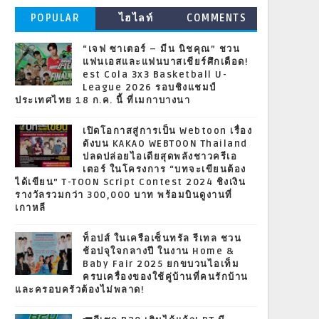
POPULAR
ไฮไลท์
COMMENTS
“เจฟ ซาเตอร์ – มีน นิชคุณ” ชวน
แฟนเอสและแฟนบาสเชียร์ศึกเดือด!
est Cola 3x3 Basketball U-
League 2026 รอบชิงแชมป์
ประเทศไทย 18 ก.ค. นี้ ที่เมกาบางนา
เปิดโอกาสสู่การเป็น Webtoon เรื่อง
ดังบน KAKAO WEBTOON Thailand
ปลดปล่อยไอเดียสุดพลังชาวครีเอ
เตอร์ ในโครงการ “บทจะเขียนต้อง
ได้เขียน” T-TOON Script Contest 2024 ชิงเงิน
รางวัลรวมกว่า 300,000 บาท พร้อมบินดูงานที่
เกาหลี
ท็อปส์ ในเครือเซ็นทรัล รีเทล ชวน
ช้อปจุใจกลางปี ในงาน Home &
Baby Fair 2025 ยกขบวนไอเท็ม
ครบเครื่องของใช้คู่บ้านที่คนรักบ้าน
และครอบครัวต้องไม่พลาด!