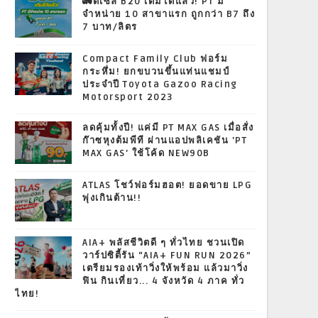
🚛ดีเซล B20 เติมได้แล้ว! PT มี
จำหน่าย 10 สาขาแรก ถูกกว่า B7 ถึง
7 บาท/ลิตร
Compact Family Club ฟอร์ม
กระหึ่ม! ยกขบวนขึ้นแท่นแชมป์
ประจำปี Toyota Gazoo Racing
Motorsport 2023
ลดคุ้มทั้งปี! แค่มี PT MAX GAS เมื่อสั่ง
ก๊าซหุงต้มพีที ผ่านแอปพลิเคชัน 'PT
MAX GAS' ใช้โค้ด NEW90B
ATLAS โชว์ฟอร์มฮอต! ยอดขาย LPG
พุ่งเกินต้าน!!
AIA+ พลัสชีวิตดี ๆ ทั่วไทย ชวนเปิด
วาร์ปซิตี้รัน “AIA+ FUN RUN 2026”
เตรียมรองเท้าวิ่งให้พร้อม แล้วมาวิ่ง
ฟิน กินเที่ยว... 4 จังหวัด 4 ภาค ทั่ว
ไทย!