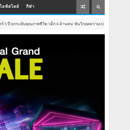
ไลฟ์สไตล์
กีฬา
ับคุณภาพชีวิต ‘เด็ก 4 ล้านคน’ พ้นวิกฤตความเปราะบาง อัปเกรดการศึกษา-ส