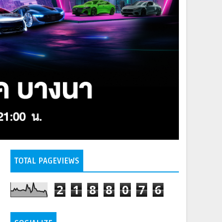
TOTAL PAGEVIEWS
2
1
8
8
0
7
6