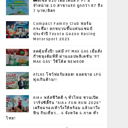
🚛ดีเซล B20 เติมได้แล้ว! PT มี
จำหน่าย 10 สาขาแรก ถูกกว่า B7 ถึง
7 บาท/ลิตร
Compact Family Club ฟอร์ม
กระหึ่ม! ยกขบวนขึ้นแท่นแชมป์
ประจำปี Toyota Gazoo Racing
Motorsport 2023
ลดคุ้มทั้งปี! แค่มี PT MAX GAS เมื่อสั่ง
ก๊าซหุงต้มพีที ผ่านแอปพลิเคชัน 'PT
MAX GAS' ใช้โค้ด NEW90B
ATLAS โชว์ฟอร์มฮอต! ยอดขาย LPG
พุ่งเกินต้าน!!
AIA+ พลัสชีวิตดี ๆ ทั่วไทย ชวนเปิด
วาร์ปซิตี้รัน “AIA+ FUN RUN 2026”
เตรียมรองเท้าวิ่งให้พร้อม แล้วมาวิ่ง
ฟิน กินเที่ยว... 4 จังหวัด 4 ภาค ทั่ว
ไทย!