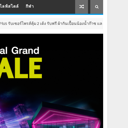
ไลฟ์สไตล์
กีฬา
คุ้ม 2 เด้ง รับฟรี ผ้ากันเปื้อนน้องน้ำก๊าซ และ คูปองส่วนลด 50 บาท ทุกขนาด