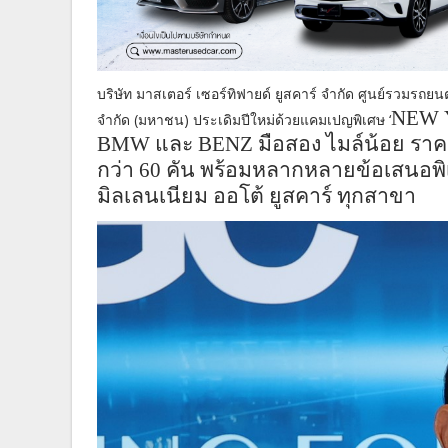
บริษัท มาสเตอร์ เซอร์ทิฟายด์ ยูสคาร์ จำกัด ศูนย์รวมรถยนต
NEW
จำกัด (มหาชน) ประเดิมปีใหม่ด้วยแคมเปญพิเศษ ‘
BMW
และ
BENZ
มือสอง ไมล์น้อย รา
กว่า 60 คัน พร้อมหลากหลายข้อเสนอพิเศษ
มิลเลนเนียม ออโต้ ยูสคาร์ ทุกสาขา