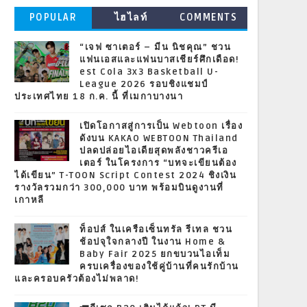
POPULAR
ไฮไลท์
COMMENTS
“เจฟ ซาเตอร์ – มีน นิชคุณ” ชวน
แฟนเอสและแฟนบาสเชียร์ศึกเดือด!
est Cola 3x3 Basketball U-
League 2026 รอบชิงแชมป์
ประเทศไทย 18 ก.ค. นี้ ที่เมกาบางนา
เปิดโอกาสสู่การเป็น Webtoon เรื่อง
ดังบน KAKAO WEBTOON Thailand
ปลดปล่อยไอเดียสุดพลังชาวครีเอ
เตอร์ ในโครงการ “บทจะเขียนต้อง
ได้เขียน” T-TOON Script Contest 2024 ชิงเงิน
รางวัลรวมกว่า 300,000 บาท พร้อมบินดูงานที่
เกาหลี
ท็อปส์ ในเครือเซ็นทรัล รีเทล ชวน
ช้อปจุใจกลางปี ในงาน Home &
Baby Fair 2025 ยกขบวนไอเท็ม
ครบเครื่องของใช้คู่บ้านที่คนรักบ้าน
และครอบครัวต้องไม่พลาด!