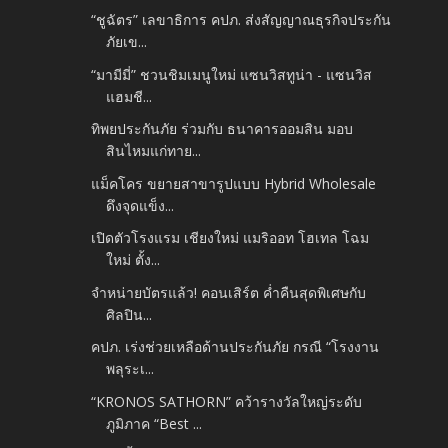
“ชูฉัตร” เลขาธิการ คปภ. ส่งสัญญาณธุรกิจประกัน
ภัยเข...
“มามีมี่” ชวนชิมเมนูใหม่ แซนวิสทูน่า - แซนวิส
แฮมชี...
ทิพยประกันภัย ร่วมกับ ธนาคารออมสิน มอบ
สินไหมแก่ทาย...
แม็คโคร ขยายสาขารูปแบบ Hybrid Wholesale
ดึงจุดแข็ง...
เปิดตัวโรงแรม เชียงใหม่ แมริออท โฮเทล โฉม
ใหม่ ตั้ง...
จำหน่ายบัตรแล้ว! คอนเสิร์ต ค่ำคืนสุดพิเศษกับ
ศิลปิน...
คปภ. เร่งช่วยเหลือด้านประกันภัย กรณี “โรงงาน
พลุระเ...
“KRONOS SATHORN” คว้ารางวัลใหญ่ระดับ
ภูมิภาค “Best ...