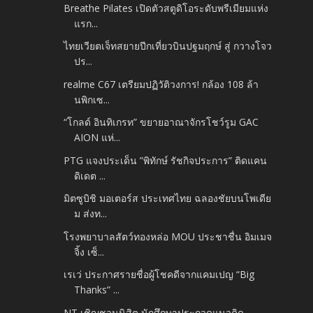
Breathe Pilates เปิดตัวสตูดิโอระดับพรีเมียมแห่ง
แรก...
ไทยเวียตเจ็ทสยายปีกเที่ยวบินปฐมฤกษ์ สู่ กวางโจว
ปร...
realme C67 เตรียมปฏิวัติวงการ! กล้อง 108 ล้า
นพิกเซ...
“โกลด์ อินทิเกรท” ขยายอาณาจักรโชว์รูม GAC
AION แห่...
PTG แจงประเด็น ”พิทักษ์ รัชกิจประการ” ติดแคน
ดิเดต ...
มิตซูบิชิ มอเตอร์ส ประเทศไทย ฉลองชัยบนโพเดีย
ม ส่งท...
โรงพยาบาลสัตว์ทองหล่อ MOU ประชาชื่น อิมเมจ
จิ้ง เซ็...
เรเว่ ประกาศรายชื่อผู้โชคดีจากแคมเปญ “Big
Thanks” ...
NT เชิญชวนนิสิต นักศึกษาประกวดแนวคิด