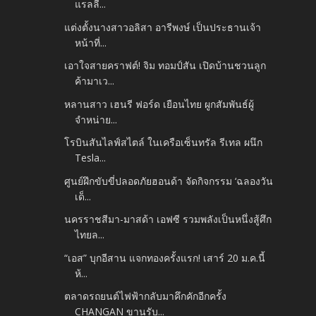
แรลลี...
แต่งตั้งนางสาวอลิสา อารีพงษ์ เป็นประธานเจ้า
หน้าที่...
เอาใจสายคราฟต์! จิม ทอมป์สัน เปิดบ้านชวนลูก
ค้ามาเว...
หลานสาว เฮนรี ฟอร์ด เยือนไทย ผูกสัมพันธ์ผู้
จำหน่าย...
โรบินสันไลฟ์สไตล์ ในเครือเซ็นทรัล รีเทล ผนึก
Tesla...
ศูนย์ฝึกขับขี่ปลอดภัยฮอนด้า จัดกิจกรรม ‘ฉลองวัน
เด็...
นครราชสีมา-มาสด้า เอฟซี รวมพลังเป็นหนึ่งสู้ศึก
ไทยล...
“เอส” บุกอีสาน แจกทองครั้งแรก! เสาร์ 20 ม.ค.นี้
ห้...
ตลาดรถยนต์ไฟฟ้ากลับมาคึกคักอีกครั้ง
CHANGAN ขานรับ...