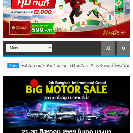
พลัสความสุข ฟิน 2 ต่อ! ชาว Max Card Plus รับเซอร์ไพรส์คุ้ม 2 เด้ง รับฟรี 