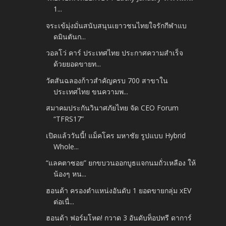
1...
จระเข้มุ่งมั่นสนับสนุนเยาวชนไทยใจรักกีฬาแบ
ดมินตันก...
วอลโว่ คาร์ ประเทศไทย ประกาศความสำเร็จ
ด้วยยอดขายท...
วัตสันฉลองก้าวสำคัญครบ 700 สาขาใน
ประเทศไทย ขนความพ...
สมาคมประกันวินาศภัยไทย จัด CEO Forum
“TFRS17”
เปิดแล้ววันนี้! แม็คโคร มหาชัย รูปแบบ Hybrid
Whole...
“แลคตาซอย” ยกขบวนออกบูธแจกนมถั่วเหลือง ให้
น้องๆ หน...
ฮอนด้า ครองตำแหน่งอันดับ 1 ยอดขายกลุ่ม xEV
ต่อเนื่...
ฮอนด้า ฟอร์มโหด! กวาด 3 อันดับท็อปทรี ดาการ์