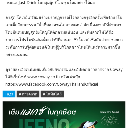
กระแส Just Drink ในกลุ่มผู้บริโภครุ่นใหม่อย่างได้ผล
ล่าสุด โคเวย์เตรียมสร้างปรากฏการณ์ใจกลางกรุงอีกครั้งเพื่อรักษาโม
เมนตั้มวัฒนธรรม “น้ำดื่มสะอาดไม่ขาดตอน” ต่อเนื่องจากปีที่ผ่านมา
โดยมีแคมเปญสุดยิ่งใหญ่ให้ติดตามแน่นอน และที่พลาดไม่ได้คือ
รายการโปรโมชันจัดเต็มกว่าปีที่ผ่านมา ซึ่งโคเวย์เชื่อมั่นว่าจะช่วยยก
ระดับการรับรู้ต่อแบรนด์ในหมู่ผู้บริโภคชาวไทยให้แพร่หลายมากขึ้น
อย่างแน่นอน
ดูรายละเอียดเพิ่มเติมเกี่ยวกับกิจกรรมและอัปเดตข่าวสารจาก Coway
ได้ที่เว็บไซต์ www.coway.co.th หรือเฟซบุ๊ก
https://www.facebook.com/CowayThailandOfficial
Tags
# การตลาด
# ไลฟ์สไตล์