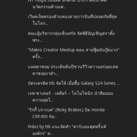
นวัตกรรมด้านเศ...
เวียตเจ็ทครองตำแหน่งสายการบินที่ปลอดภัยที่สุด
ในโลก...
คณะผู้บริหารกลุ่มเซ็นทรัล จัดพิธีอัญเชิญตราตั้ง
พระ...
“Makro Creator Meetup ตอน สายฟู๊ดมันกู๊ดมาก”
ครั้ง...
แลคตาซอย ประเดิมต้นปีชวนรีวิวความอร่อยแลค
ตาซอยงาดำ...
บัตรเครดิต ttb จัดให้ เมื่อซื้อ Galaxy S24 Series ...
เจฟ ซาเตอร์ - เคลียร์ – โลโมโซนิก นำทีมมอบ
ความสุดไ...
“ริกกี้ บราเบค” (Ricky Brabec) บิด Honda
CRF450 Ra...
finbiz by ttb แนะจัดทำ “คาร์บอนฟุตพริ้นท์
องค์กร” ค...