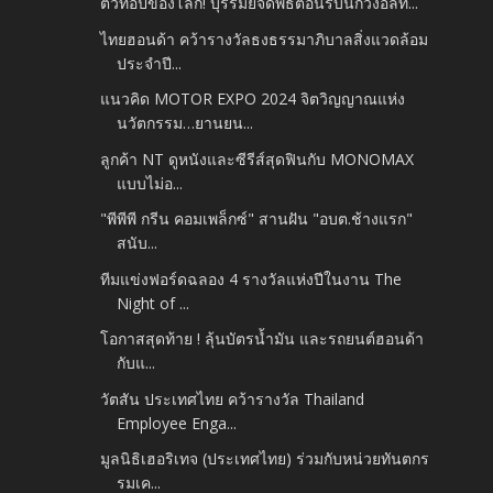
ตัวท็อปของโลก! บุรีรัมย์จัดพิธีต้อนรับนักวิ่งอีลีท...
ไทยฮอนด้า คว้ารางวัลธงธรรมาภิบาลสิ่งแวดล้อม
ประจำปี...
แนวคิด MOTOR EXPO 2024 จิตวิญญาณแห่ง
นวัตกรรม…ยานยน...
ลูกค้า NT ดูหนังและซีรีส์สุดฟินกับ MONOMAX
แบบไม่อ...
"พีพีพี กรีน คอมเพล็กซ์" สานฝัน "อบต.ช้างแรก"
สนับ...
ทีมแข่งฟอร์ดฉลอง 4 รางวัลแห่งปีในงาน The
Night of ...
โอกาสสุดท้าย ! ลุ้นบัตรน้ำมัน และรถยนต์ฮอนด้า
กับแ...
วัตสัน ประเทศไทย คว้ารางวัล Thailand
Employee Enga...
มูลนิธิเฮอริเทจ (ประเทศไทย) ร่วมกับหน่วยทันตกร
รมเค...