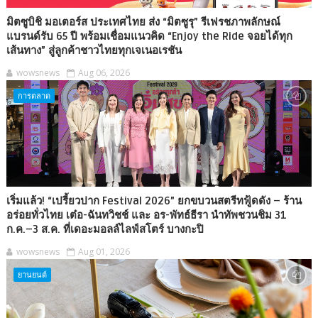
มิตซูบิชิ มอเตอร์ส ประเทศไทย ส่ง “มิตซูรุ” รีเฟรชภาพลักษณ์
แบรนด์รับ 65 ปี พร้อมเชื่อมแนวคิด “Enjoy the Ride จอยได้ทุก
เส้นทาง” สู่ลูกค้าชาวไทยทุกเจเนอเรชัน
wowsnews
Aug 06, 2026
การตลาด
เริ่มแล้ว! “เปรี้ยวปาก Festival 2026” ยกขบวนสตรีทฟู้ดดัง – ร้าน
อร่อยทั่วไทย เต๋อ-ฉันทวิชช์ และ อร-พัทธ์ธีรา นำทัพชวนชิม 31
ก.ค.–3 ส.ค. ที่เดอะมอลล์ไลฟ์สโตร์ บางกะปิ
wowsnews
Aug 01, 2026
ยานยนต์