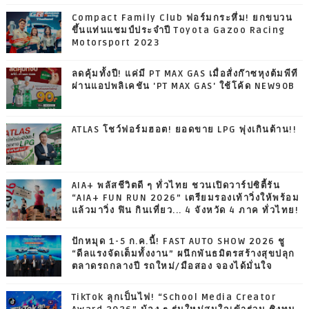
Compact Family Club ฟอร์มกระหึ่ม! ยกขบวน
ขึ้นแท่นแชมป์ประจำปี Toyota Gazoo Racing
Motorsport 2023
ลดคุ้มทั้งปี! แค่มี PT MAX GAS เมื่อสั่งก๊าซหุงต้มพีที
ผ่านแอปพลิเคชัน 'PT MAX GAS' ใช้โค้ด NEW90B
ATLAS โชว์ฟอร์มฮอต! ยอดขาย LPG พุ่งเกินต้าน!!
AIA+ พลัสชีวิตดี ๆ ทั่วไทย ชวนเปิดวาร์ปซิตี้รัน
“AIA+ FUN RUN 2026” เตรียมรองเท้าวิ่งให้พร้อม
แล้วมาวิ่ง ฟิน กินเที่ยว... 4 จังหวัด 4 ภาค ทั่วไทย!
ปักหมุด 1-5 ก.ค.นี้! FAST AUTO SHOW 2026 ชู
“ดีลแรงจัดเต็มทั้งงาน” ผนึกพันธมิตรสร้างสุขปลุก
ตลาดรถกลางปี รถใหม่/มือสอง จองได้มั่นใจ
TikTok ลุกเป็นไฟ! “School Media Creator