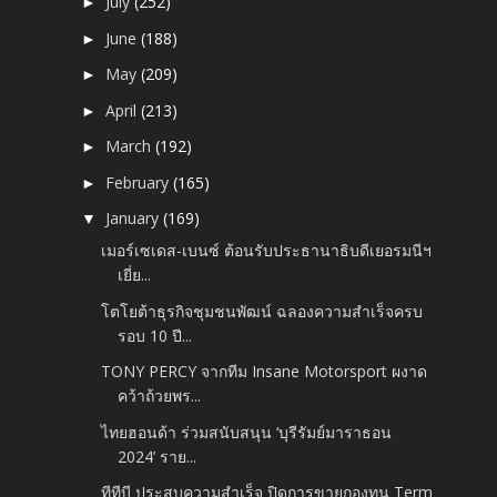
July
(252)
►
June
(188)
►
May
(209)
►
April
(213)
►
March
(192)
►
February
(165)
►
January
(169)
▼
เมอร์เซเดส-เบนซ์ ต้อนรับประธานาธิบดีเยอรมนีฯ
เยี่ย...
โตโยต้าธุรกิจชุมชนพัฒน์ ฉลองความสำเร็จครบ
รอบ 10 ปี...
TONY PERCY จากทีม Insane Motorsport ผงาด
คว้าถ้วยพร...
ไทยฮอนด้า ร่วมสนับสนุน ‘บุรีรัมย์มาราธอน
2024’ ราย...
ทีทีบี ประสบความสำเร็จ ปิดการขายกองทุน Term