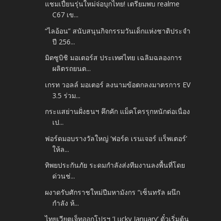
แชมเปี้ยนรุ่นใหม่จ่อบุกไทย! เตรียมพบ realme
C67 เข...
“ไลอ้อน” สนับสนุนกิจกรรมวันเด็กแห่งชาติประจำ
ปี 256...
มิตซูบิชิ มอเตอร์ส ประเทศไทย เฉลิมฉลองการ
ผลิตรถยนต...
เกรท วอลล์ มอเตอร์ ลงนามข้อตกลงมาตรการ EV
3.5 ร่วม...
กระแสย่านฝั่งธนฯ คึกคัก แม็คโครรุกหนักต่อเนื่อง
เป...
ฟอร์ดมอบรางวัลใหญ่ ‘ฟอร์ด เรนเจอร์ แร็พเตอร์’
ให้ล...
ทิพยประกันภัย ระดมกำลังส่งทีมงานลงพื้นที่โดย
ด่วนช่...
ผงาดรับศักราชใหม่ปีมหามังกร “เซ็นทรัล ผนึก
กำลัง ห้...
ไทยเวียตเจ็ทออกโปรฯ ‘Lucky January’ ตั๋วเริ่มต้น