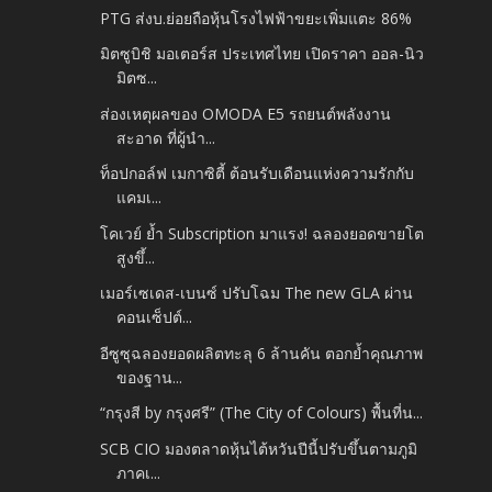
PTG ส่งบ.ย่อยถือหุ้นโรงไฟฟ้าขยะเพิ่มแตะ 86%
มิตซูบิชิ มอเตอร์ส ประเทศไทย เปิดราคา ออล-นิว
มิตซ...
ส่องเหตุผลของ OMODA E5 รถยนต์พลังงาน
สะอาด ที่ผู้นำ...
ท็อปกอล์ฟ เมกาซิตี้ ต้อนรับเดือนแห่งความรักกับ
แคมเ...
โคเวย์ ย้ำ Subscription มาแรง! ฉลองยอดขายโต
สูงขึ้...
เมอร์เซเดส-เบนซ์ ปรับโฉม The new GLA ผ่าน
คอนเซ็ปต์...
อีซูซุฉลองยอดผลิตทะลุ 6 ล้านคัน ตอกย้ำคุณภาพ
ของฐาน...
“กรุงสี by กรุงศรี” (The City of Colours) พื้นที่น...
SCB CIO มองตลาดหุ้นไต้หวันปีนี้ปรับขึ้นตามภูมิ
ภาคเ...