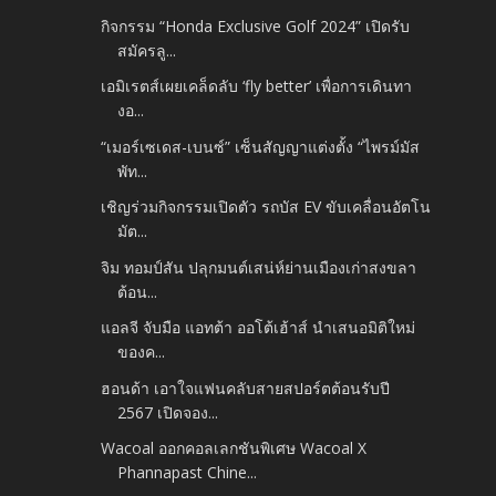
กิจกรรม “Honda Exclusive Golf 2024” เปิดรับ
สมัครลู...
เอมิเรตส์เผยเคล็ดลับ ‘fly better’ เพื่อการเดินทา
งอ...
“เมอร์เซเดส-เบนซ์” เซ็นสัญญาแต่งตั้ง “ไพรม์มัส
พัท...
เชิญร่วมกิจกรรมเปิดตัว รถบัส EV ขับเคลื่อนอัตโน
มัต...
จิม ทอมป์สัน ปลุกมนต์เสน่ห์ย่านเมืองเก่าสงขลา
ต้อน...
แอลจี จับมือ แอทต้า ออโต้เฮ้าส์ นำเสนอมิติใหม่
ของค...
ฮอนด้า เอาใจแฟนคลับสายสปอร์ตต้อนรับปี
2567 เปิดจอง...
Wacoal ออกคอลเลกชันพิเศษ Wacoal X
Phannapast Chine...