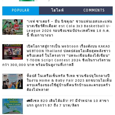
POPULAR
ไฮไลท์
COMMENTS
“เจฟ ซาเตอร์ – มีน นิชคุณ” ชวนแฟนเอสและแฟน
บาสเชียร์ศึกเดือด! est Cola 3x3 Basketball U-
League 2026 รอบชิงแชมป์ประเทศไทย 18 ก.ค.
นี้ ที่เมกาบางนา
เปิดโอกาสสู่การเป็น Webtoon เรื่องดังบน KAKAO
WEBTOON Thailand ปลดปล่อยไอเดียสุดพลังชาว
ครีเอเตอร์ ในโครงการ “บทจะเขียนต้องได้เขียน”
T-TOON Script Contest 2024 ชิงเงินรางวัลรวม
กว่า 300,000 บาท พร้อมบินดูงานที่เกาหลี
ท็อปส์ ในเครือเซ็นทรัล รีเทล ชวนช้อปจุใจกลางปี
ในงาน Home & Baby Fair 2025 ยกขบวนไอเท็ม
ครบเครื่องของใช้คู่บ้านที่คนรักบ้านและครอบครัว
ต้องไม่พลาด!
🚛ดีเซล B20 เติมได้แล้ว! PT มีจำหน่าย 10 สาขา
แรก ถูกกว่า B7 ถึง 7 บาท/ลิตร