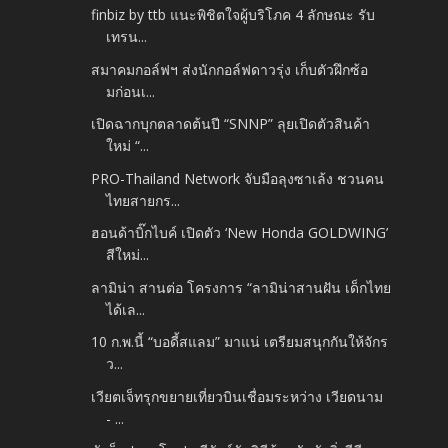
finbiz by ttb แนะพิชิตใจผู้บริโภค 4 ลักษณะ รับ
เทรน...
สมาคมกอล์ฟฯ ส่งนักกอล์ฟดาวรุ่ง เก็บตัวฝึกซ้อ
มก่อนเ...
เปิดฉากบุกตลาดต้นปี “SNNP” ลุยเปิดตัวสินค้า
ใหม่ “...
PRO-Thailand Network จับมือลุงซาเล้ง ชวนคน
ไทยสายกร...
ฮอนด้าบิ๊กไบค์ เปิดตัว ‘New Honda GOLDWING’
สีใหม่...
ลามิน่า สานต่อ โครงการ “ลามิน่าสานฝัน เด็กไทย
ได้เล...
10 ก.พ.นี้ “บอดี้สแลม” มาแน่ เตรียมสนุกกันให้จักร
ว...
เวียตเจ็ทรุกขยายเที่ยวบินเชื่อมระหว่าง เวียดนาม
- ...