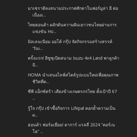
มาเซราติลงสนามประกาศศักดาในฟอร์มูล่า อี ต่อ
เนื่องเ...
ไทยฮอนด้า ผลักดันความฝันเยาวชนไทยผ่านการ
แข่งขัน Ho...
มิลเลนเนียม ออโต้ กรุ๊ป จัดกิจกรรมสร้างสรรค์
‘วันเ...
ครั้งแรก! อีซูซุเปิดสนาม Isuzu 4x4 Land พาลูกค้า
มิ...
HOMA นำเสนอไลฟ์สไตล์รูปแบบใหม่เพื่อคุณภาพ
ชีวิตที่ด...
ซีพี แอ็กซ์ตร้า เคียงข้างเกษตรกรไทย ตั้งเป้าปี 67
...
รู้ใจ กรุ๊ป เข้าซื้อกิจการ Lifepal ตอกย้ำความเป็น
ผ...
ฮอนด้า ฟอร์มเยี่ยม! ดาการ์ แรลลี่ 2024 “คอร์เน
โฮ” ...