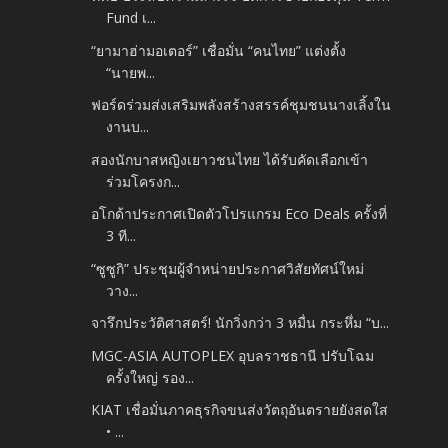
Fund เ...
“ยามาฮ่ามอเตอร์” เชื่อมั่น “คนไทย” แต่งตั้ง
“นายพ...
ฟอร์ดร่วมส่งเสริมพลังสร้างสรรค์ชุมชนนางเลิ้งใน
งานบ...
สองนักบาสหญิงเยาวชนไทย ได้รับคัดเลือกเข้า
ร่วมโครงก...
อโกด้าประกาศเปิดตัวโปรแกรม Eco Deals ครั้งที่
3 ที...
“ซูซูกิ” ประชุมผู้จำหน่ายประกาศวิสัยทัศน์ใหม่
วาง...
จารึกประวัติศาสตร์! นักวิ่งกว่า 3 หมื่น กระหึ่ม “บ...
MGC-ASIA AUTOPLEX อุบลราชธานี ปรับโฉม
ครั้งใหญ่ รอง...
KIAT เชื่อมั่นภาคธุรกิจขนส่งวัตถุอันตรายยังสดใส
• ...