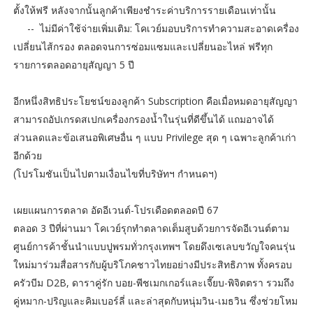
ตั้งให้ฟรี หลังจากนั้นลูกค้าเพียงชำระค่าบริการรายเดือนเท่านั้น
-​- ไม่มีค่าใช้จ่ายเพิ่มเติม: โคเวย์มอบบริการทำความสะอาดเครื่อง
เปลี่ยนไส้กรอง ตลอดจนการซ่อมแซมและเปลี่ยนอะไหล่ ฟรีทุก
รายการตลอดอายุสัญญา 5 ปี
อีกหนึ่งสิทธิประโยชน์ของลูกค้า Subscription คือเมื่อหมดอายุสัญญา
สามารถอัปเกรดสเปกเครื่องกรองน้ำในรุ่นที่ดีขึ้นได้ แถมอาจได้
ส่วนลดและข้อเสนอพิเศษอื่น ๆ แบบ Privilege สุด ๆ เฉพาะลูกค้าเก่า
อีกด้วย
(โปรโมชันเป็นไปตามเงื่อนไขที่บริษัทฯ กำหนดฯ)
เผยแผนการตลาด อัดอีเวนต์-โปรเดือดตลอดปี 67
ตลอด 3 ปีที่ผ่านมา โคเวย์รุกทำตลาดเต็มสูบด้วยการจัดอีเวนต์ตาม
ศูนย์การค้าชั้นนำแบบปูพรมทั่วกรุงเทพฯ โดยดึงเซเลบขวัญใจคนรุ่น
ใหม่มาร่วมสื่อสารกับผู้บริโภคชาวไทยอย่างมีประสิทธิภาพ ทั้งครอบ
ครัวบีม D2B, ดาราคู่รัก บอย-พีชเมกเกอร์และเจี๊ยบ-พิจิตตรา รวมถึง
คู่หมาก-ปริญและคิมเบอร์ลี่ และล่าสุดกับหนุ่มวิน-เมธวิน ซึ่งช่วยโหม