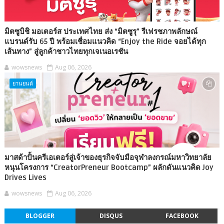
มิตซูบิชิ มอเตอร์ส ประเทศไทย ส่ง “มิตซูรุ” รีเฟรชภาพลักษณ์
แบรนด์รับ 65 ปี พร้อมเชื่อมแนวคิด “Enjoy the Ride จอยได้ทุก
เส้นทาง” สู่ลูกค้าชาวไทยทุกเจเนอเรชัน
wowsnews
Aug 06, 2026
ยานยนต์
มาสด้าปั้นครีเอเตอร์สู่เจ้าของธุรกิจจับมือจุฬาลงกรณ์มหาวิทยาลัย
หนุนโครงการ “CreatorPreneur Bootcamp” ผลักดันแนวคิด Joy
Drives Lives
wowsnews
Aug 06, 2026
BLOGGER
DISQUS
FACEBOOK