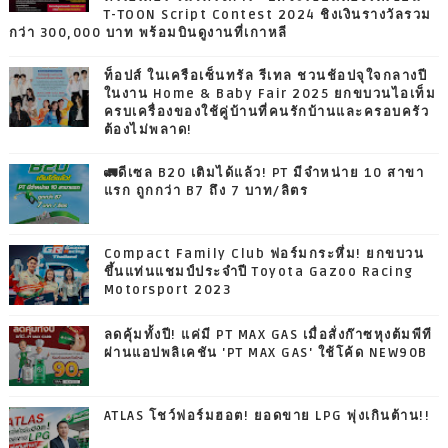
T-TOON Script Contest 2024 ชิงเงินรางวัลรวม
กว่า 300,000 บาท พร้อมบินดูงานที่เกาหลี
ท็อปส์ ในเครือเซ็นทรัล รีเทล ชวนช้อปจุใจกลางปี
ในงาน Home & Baby Fair 2025 ยกขบวนไอเท็ม
ครบเครื่องของใช้คู่บ้านที่คนรักบ้านและครอบครัว
ต้องไม่พลาด!
🚛ดีเซล B20 เติมได้แล้ว! PT มีจำหน่าย 10 สาขา
แรก ถูกกว่า B7 ถึง 7 บาท/ลิตร
Compact Family Club ฟอร์มกระหึ่ม! ยกขบวน
ขึ้นแท่นแชมป์ประจำปี Toyota Gazoo Racing
Motorsport 2023
ลดคุ้มทั้งปี! แค่มี PT MAX GAS เมื่อสั่งก๊าซหุงต้มพีที
ผ่านแอปพลิเคชัน 'PT MAX GAS' ใช้โค้ด NEW90B
ATLAS โชว์ฟอร์มฮอต! ยอดขาย LPG พุ่งเกินต้าน!!