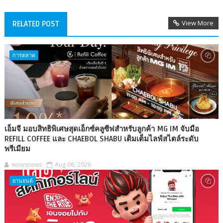
View More
RELATED POST
การตลาด
เอ็มจี มอบสิทธิพิเศษสุดเอ็กซ์คลูซีฟสำหรับลูกค้า MG IM จับมือ
REFILL COFFEE และ CHAEBOL SHABU เติมเต็มไลฟ์สไตล์ระดับ
พรีเมียม
wowsnews
Aug 06, 2026
ยานยนต์