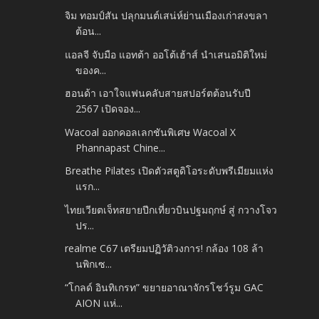
จิม ทอมป์สัน ปลุกมนต์เสน่ห์ย่านเมืองเก่าสงขลา
ต้อน...
แอลจี จับมือ แอทต้า ออโต้เฮ้าส์ นำเสนอมิติใหม่
ของค...
ฮอนด้า เอาใจแฟนคลับสายสปอร์ตต้อนรับปี
2567 เปิดจอง...
Wacoal ออกคอลเลกชันพิเศษ Wacoal X
Phannapast Chine...
Breathe Pilates เปิดตัวสตูดิโอระดับพรีเมียมแห่ง
แรก...
ไทยเวียตเจ็ทสยายปีกเที่ยวบินปฐมฤกษ์ สู่ กวางโจว
ปร...
realme C67 เตรียมปฏิวัติวงการ! กล้อง 108 ล้า
นพิกเซ...
“โกลด์ อินทิเกรท” ขยายอาณาจักรโชว์รูม GAC
AION แห่...