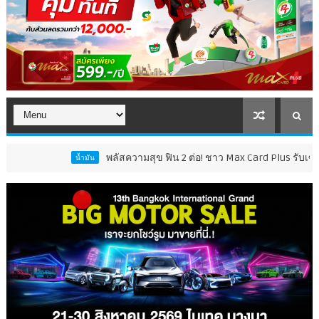
พลัสความสุข ฟิน 2 ต่อ! ชาว Max Card Plus รับเซอร์ไพรส์คุ้ม 2 เ
น้ำมัน