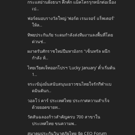
กระแสย่านฝั่งธนฯ คึกคัก แม็คโครรุกหนักต่อเนื่อง
เป...
ฟอร์ดมอบรางวัลใหญ่ ‘ฟอร์ด เรนเจอร์ แร็พเตอร์’
ให้ล...
ทิพยประกันภัย ระดมกำลังส่งทีมงานลงพื้นที่โดย
ด่วนช่...
ผงาดรับศักราชใหม่ปีมหามังกร “เซ็นทรัล ผนึก
กำลัง ห้...
ไทยเวียตเจ็ทออกโปรฯ ‘Lucky January’ ตั๋วเริ่มต้น
1...
จระเข้มุ่งมั่นสนับสนุนเยาวชนไทยใจรักกีฬาแบ
ดมินตันก...
วอลโว่ คาร์ ประเทศไทย ประกาศความสำเร็จ
ด้วยยอดขายท...
วัตสันฉลองก้าวสำคัญครบ 700 สาขาใน
ประเทศไทย ขนความพ...
สมาคมประกันวินาศภัยไทย จัด CEO Forum