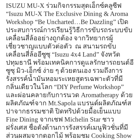
ISUZU MU-X
ร่วมกิจกรรมสุดเอ็กซ์คลูซีฟ
“
Isuzu MU-X The
Exclusive Dining & Aroma
Workshop “Be Uncharted…Be
Dazzling”
เปิด
ประสบการณ์การเรียนรู้วิธีการขับรถระบบขับ
เคลื่อนสี่ล้ออย่างถูกต้อง จากวิทยากรผู้
เชี่ยวชาญแบบตัวต่อตัว
ณ สนามรถขับ
เคลื่อนสี่ล้ออีซูซุ “
Isuzu
4
x
4
Land”
จังหวัด
ปทุมธานี พร้อมเทคนิคการดูแลรักษารถยนต์อี
ซูซุ มิว-เอ็กซ์ ง่าย ๆ ด้วยตนเอง รวมถึงการ
รังสรรค์น้ำมันหอมระเหยสูตรเฉพาะตัวที่มี
กลิ่นเดียวในโลก “
DIY Perfume Workshop”
และผ่อนคลายกับการนวด
Aromatherapy
ด้วย
ผลิตภัณฑ์จาก
Mt.Sapola
แบรนด์ผลิตภัณฑ์ส
ปาจากธรรมชาติ ปิดทริปด้วยมื้อเย็นแบบ
Fine
Dining
จากเชฟ
Michelin Star
ชาว
ฝรั่งเศส ชื่อดังด้านการรังสรรค์เมนูฟิวชั่นที่มี
ส่วนผสมจากดอกไม้ พร้อมชม
Cooking Show