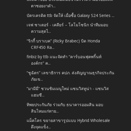
ตาซอยงาดำ...
บัตรเครดิต ttb จัดให้ เมื่อซื้อ Galaxy S24 Series ...
เจฟ ซาเตอร์ - เคลียร์ – โลโมโซนิก นำทีมมอบ
ความสุดไ...
“ริกกี้ บราเบค” (Ricky Brabec) บิด Honda
CRF450 Ra...
finbiz by ttb แนะจัดทำ “คาร์บอนฟุตพริ้นท์
องค์กร” ค...
“ชูฉัตร” เลขาธิการ คปภ. ส่งสัญญาณธุรกิจประกัน
ภัยเข...
“มามีมี่” ชวนชิมเมนูใหม่ แซนวิสทูน่า - แซนวิส
แฮมชี...
ทิพยประกันภัย ร่วมกับ ธนาคารออมสิน มอบ
สินไหมแก่ทาย...
แม็คโคร ขยายสาขารูปแบบ Hybrid Wholesale
ดึงจุดแข็ง...