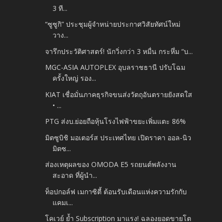
3 ที...
“ซูซูกิ” ประชุมผู้จำหน่ายประกาศวิสัยทัศน์ใหม่
วาง...
จารึกประวัติศาสตร์! นักวิ่งกว่า 3 หมื่น กระหึ่ม “บ...
MGC-ASIA AUTOPLEX อุบลราชธานี ปรับโฉม
ครั้งใหญ่ รอง...
KIAT เชื่อมั่นภาคธุรกิจขนส่งวัตถุอันตรายยังสดใส
• ...
PTG ส่งบ.ย่อยถือหุ้นโรงไฟฟ้าขยะเพิ่มแตะ 86%
มิตซูบิชิ มอเตอร์ส ประเทศไทย เปิดราคา ออล-นิว
มิตซ...
ส่องเหตุผลของ OMODA E5 รถยนต์พลังงาน
สะอาด ที่ผู้นำ...
ท็อปกอล์ฟ เมกาซิตี้ ต้อนรับเดือนแห่งความรักกับ
แคมเ...
โคเวย์ ย้ำ Subscription มาแรง! ฉลองยอดขายโต