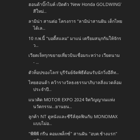
ฮอนด้าบิ๊กไบค์ เปิดตัว ‘New Honda GOLDWING’
สีใหม่...
ลามิน่า สานต่อ โครงการ “ลามิน่าสานฝัน เด็กไทย
ได้เล...
10 ก.พ.นี้ “บอดี้สแลม” มาแน่ เตรียมสนุกกันให้จักร
ว...
เวียตเจ็ทรุกขยายเที่ยวบินเชื่อมระหว่าง เวียดนาม
- ...
ตัวท็อปของโลก! บุรีรัมย์จัดพิธีต้อนรับนักวิ่งอีลีท...
ไทยฮอนด้า คว้ารางวัลธงธรรมาภิบาลสิ่งแวดล้อม
ประจำปี...
แนวคิด MOTOR EXPO 2024 จิตวิญญาณแห่ง
นวัตกรรม…ยานยน...
ลูกค้า NT ดูหนังและซีรีส์สุดฟินกับ MONOMAX
แบบไม่อ...
"พีพีพี กรีน คอมเพล็กซ์" สานฝัน "อบต.ช้างแรก"