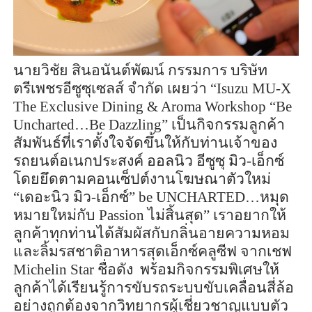
นายวิชัย สินอนันต์พัฒน์ กรรมการ บริษัท
ตรีเพชรอีซูซุเซลส์ จำกัด เผยว่า “
Isuzu MU-X
The Exclusive Dining & Aroma Workshop “Be
Uncharted…Be Dazzling”
เป็นกิจกรรมลูกค้า
สัมพันธ์ที่เราตั้งใจจัดขึ้นให้กับท่านเจ้าของ
รถยนต์อเนกประสงค์ ออลนิว อีซูซุ มิว-เอ็กซ์
โดยยึดตามคอนเซ็ปต์งานโฆษณาตัวใหม่
“เดอะนิว มิว-เอ็กซ์”
be UNCHARTED…
หมุด
หมายใหม่กับ
Passion
ไม่สิ้นสุด” เราอยากให้
ลูกค้าทุกท่านได้สัมผัสกับกลิ่นอายความหอม
และลิ้มรสชาติอาหารสุดเอ็กซ์คลูซีฟ จากเชฟ
Michelin Star
ชื่อดัง
พร้อมกิจกรรมพิเศษให้
ลูกค้าได้เรียนรู้การขับรถระบบขับเคลื่อนสี่ล้อ
อย่างถูกต้องจากวิทยากรผู้เชี่ยวชาญแบบตัว