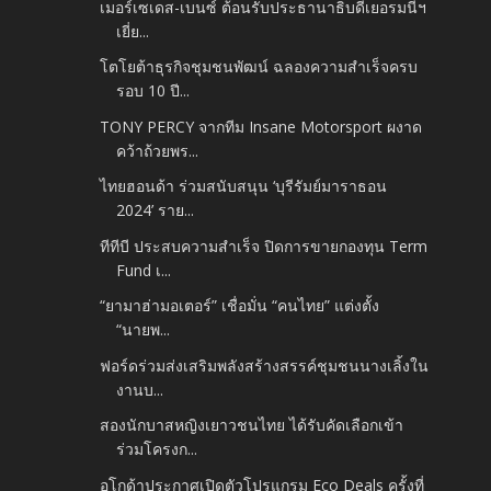
เมอร์เซเดส-เบนซ์ ต้อนรับประธานาธิบดีเยอรมนีฯ
เยี่ย...
โตโยต้าธุรกิจชุมชนพัฒน์ ฉลองความสำเร็จครบ
รอบ 10 ปี...
TONY PERCY จากทีม Insane Motorsport ผงาด
คว้าถ้วยพร...
ไทยฮอนด้า ร่วมสนับสนุน ‘บุรีรัมย์มาราธอน
2024’ ราย...
ทีทีบี ประสบความสำเร็จ ปิดการขายกองทุน Term
Fund เ...
“ยามาฮ่ามอเตอร์” เชื่อมั่น “คนไทย” แต่งตั้ง
“นายพ...
ฟอร์ดร่วมส่งเสริมพลังสร้างสรรค์ชุมชนนางเลิ้งใน
งานบ...
สองนักบาสหญิงเยาวชนไทย ได้รับคัดเลือกเข้า
ร่วมโครงก...
อโกด้าประกาศเปิดตัวโปรแกรม Eco Deals ครั้งที่