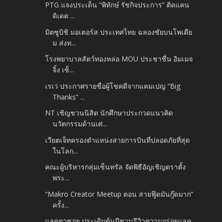
PTG แจงประเด็น ”พิทักษ์ รัชกิจประการ” ติดแคน
ดิเดต ...
มิตซูบิชิ มอเตอร์ส ประเทศไทย ฉลองชัยบนโพเดีย
ม ส่งท...
โรงพยาบาลสัตว์ทองหล่อ MOU ประชาชื่น อิมเมจ
จิ้ง เซ็...
เรเว่ ประกาศรายชื่อผู้โชคดีจากแคมเปญ “Big
Thanks” ...
NT เชิญชวนนิสิต นักศึกษาประกวดแนวคิด
นวัตกรรมด้านเศ...
เวียตเจ็ทครองตำแหน่งสายการบินที่ปลอดภัยที่สุด
ในโลก...
คณะผู้บริหารกลุ่มเซ็นทรัล จัดพิธีอัญเชิญตราตั้ง
พระ...
“Makro Creator Meetup ตอน สายฟู๊ดมันกู๊ดมาก”
ครั้ง...
แลคตาซอย ประเดิมต้นปีชวนรีวิวความอร่อยแลค