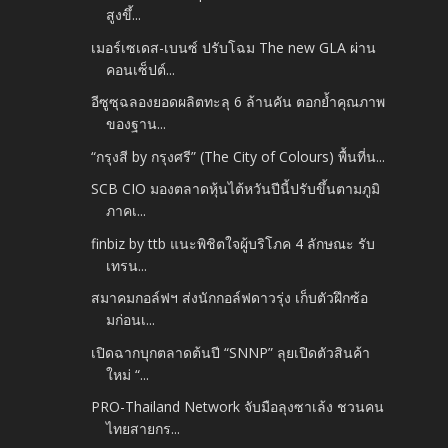
สูงขึ้...
เมอร์เซเดส-เบนซ์ ปรับโฉม The new GLA ผ่าน
คอนเซ็ปต์...
อีซูซุฉลองยอดผลิตทะลุ 6 ล้านคัน ตอกย้ำคุณภาพ
ของฐาน...
“กรุงสี by กรุงศรี” (The City of Colours) พื้นที่น...
SCB CIO มองตลาดหุ้นไต้หวันปีนี้ปรับขึ้นตามภูมิ
ภาคเ...
finbiz by ttb แนะพิชิตใจผู้บริโภค 4 ลักษณะ รับ
เทรน...
สมาคมกอล์ฟฯ ส่งนักกอล์ฟดาวรุ่ง เก็บตัวฝึกซ้อ
มก่อนเ...
เปิดฉากบุกตลาดต้นปี “SNNP” ลุยเปิดตัวสินค้า
ใหม่ “...
PRO-Thailand Network จับมือลุงซาเล้ง ชวนคน
ไทยสายกร...