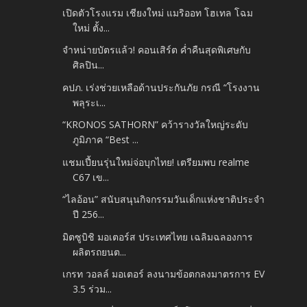
เปิดตัวโรงแรม เชียงใหม่ แมริออท โฮเทล โฉม
ใหม่ ตั้ง...
จำหน่ายบัตรแล้ว! คอนเสิร์ต ค่ำคืนสุดพิเศษกับ
ศิลปิน...
คปภ. เร่งช่วยเหลือด้านประกันภัย กรณี “โรงงาน
พลุระเ...
“KRONOS SATHORN” คว้ารางวัลใหญ่ระดับ
ภูมิภาค “Best ...
แชมเปี้ยนรุ่นใหม่จ่อบุกไทย! เตรียมพบ realme
C67 เข...
“ไลอ้อน” สนับสนุนกิจกรรมวันเด็กแห่งชาติประจำ
ปี 256...
มิตซูบิชิ มอเตอร์ส ประเทศไทย เฉลิมฉลองการ
ผลิตรถยนต...
เกรท วอลล์ มอเตอร์ ลงนามข้อตกลงมาตรการ EV
3.5 ร่วม...